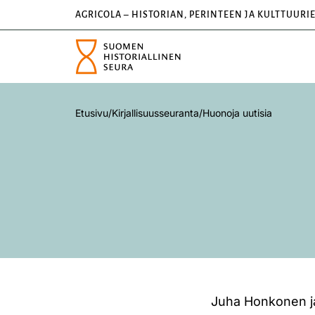
AGRICOLA – HISTORIAN, PERINTEEN JA KULTTUURI
Etusivu
/
Kirjallisuusseuranta
/
Huonoja uutisia
Juha Honkonen ja 