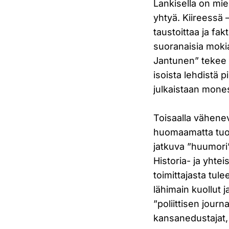
Lankisella on mie
yhtyä. Kiireessä –
taustoittaa ja fak
suoranaisia mokia
Jantunen” tekee v
isoista lehdistä p
julkaistaan mone
Toisaalla vähenev
huomaamatta tuot
jatkuva ”huumori”
Historia- ja yhte
toimittajasta tule
lähimain kuollut j
”poliittisen journ
kansanedustajat,