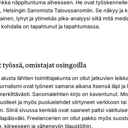
vankka näppituntuma aiheeseen. He ovat työskennelle
ä, Helsingin Sanomista Taloussanomiin. Se näkyy ja 
ainen, lyhyt ja ytimekäs pika-analyysi siitä mitä me
kohdalla on tapahtunut ja tapahtumassa.
 työssä, omistajat osingoilla
alusta lähtien toimittajakunta on ollut jatkuvien lei
urnalismi ovat lyöneet samana aikana itsensä läpi ja l
erkittävästi. Sanomalehtien kirjo on kaventunut. Mone
uolleet ja myös puoluelehdet siirtyneet verkkoon tai 
. Siinä sivussa kenkää ovat saaneet paitsi vakituiset 
tilapäisväki. Freelancerien on ollut pakko myös suost
, kiireeseen ja väheneviin tilaustöihin.