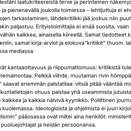
lestäni laatukriteereistä terve ja perinteinen näkemys
 ja pienenevällä joukolla toimiessa – lehtijuttuja ei e
tojen tarkastaminen, lähdekritiikki jää joskus niin puut
kin paljastuu. Erityistoimittajia ei enää suosita, vaan
ähän kaikkea, ainaisella kiireellä. Samat tiedotteet 
ieniin, samat kirja-arviot ja elokuva”kritiikit” (huom. l
ssa mediassa.
ät kantaaottavuus ja riippumattomuus: kritiikistä tul
emainontaa. Pelkkä viihde, muutaman rivin hömppäj
 saavat enemmän palstatilaa: vitsiä pitää vääntää mi
iskuntatietojen ohuus paistaa yhä useammista jutuista l
e kaikkea ja kaikkia nälvivä kyynikko. Poliittinen jour
a kuolemassa. Ideologioista ja ohjelmista ei juuri kirjo
alismin” pääosassa ovat miltei aina henkilöt: ministerit
 puoluejohtajat ja heidän persoonansa.