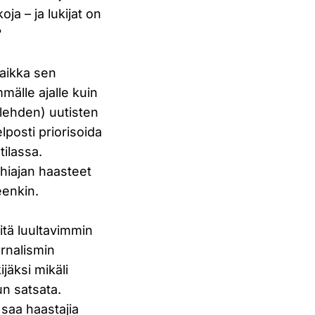
a – ja lukijat on
?
vaikka sen
mälle ajalle kuin
kolehden) uutisten
lposti priorisoida
ilassa.
ähiajan haasteet
eenkin.
itä luultavimmin
rnalismin
jäksi mikäli
un satsata.
 saa haastajia