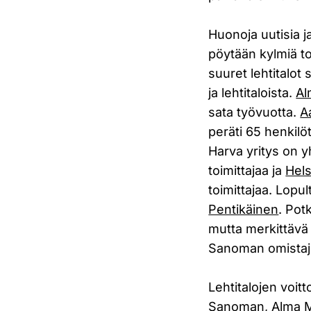
Huonoja uutisia 
pöytään kylmiä to
suuret lehtitalot
ja lehtitaloista.
Al
sata työvuotta.
A
peräti 65 henkilö
Harva yritys on 
toimittajaa ja
Hel
toimittajaa. Lop
Pentikäinen
. Pot
mutta merkittävä 
Sanoman omistaji
Lehtitalojen voit
Sanoman
, Alma 