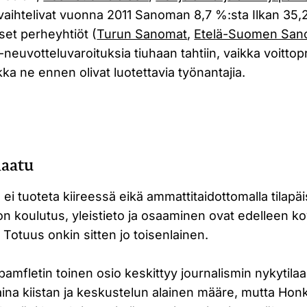
vaihtelivat vuonna 2011 Sanoman 8,7 %:sta Ilkan 35,
set perheyhtiöt (
Turun Sanomat
,
Etelä-Suomen San
-neuvotteluvaroituksia tiuhaan tahtiin, vaikka voittop
kka ne ennen olivat luotettavia työnantajia.
laatu
ei tuoteta kiireessä eikä ammattitaidottomalla tilapäi
 koulutus, yleistieto ja osaaminen ovat edelleen ko
 Totuus onkin sitten jo toisenlainen.
pamfletin toinen osio keskittyy journalismin nykytilaa
 aina kiistan ja keskustelun alainen määre, mutta Honk