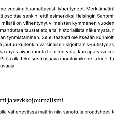
viime vuosina huomattavasti lyhentyneet. Merkkimäärä
ti osoittaa senkin, että esimerkiksi Helsingin Sanomi
en määrä on vähentynyt viimeisten kymmenen vuoden
 mahduttaa taustatietoja tai historiallista näkemystä,
an tyhmistäminen. Se ei taatusti ole itseään kunnioit
ti joutuu kuitenkin varsinaisen kirjoittamis-uutistyön
sä myös aivan muuta toimitustyötä, kun aputyövoima
 Pitää olla teknisesti osaava monitoimikone ja kirjoit
uvaaja.
tti ja verkkojournalismi
lla vähenevässä määrin niin sanottuja
broadsheet-f