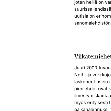
joten heillä on 
suurissa lehdiss
uutisia on erinom
sanomalehdistön 
Viikatemiehet
Juuri 2000-luvun 
Netti- ja verkkojo
laskeneet usein m
pienlehdet ovat k
ilmestymiskantaan
myös erityisesti 
palkanalennuksiin