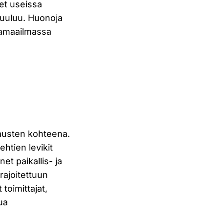
et useissa
kuuluu. Huonoja
diamaailmassa
kkausten kohteena.
ehtien levikit
t paikallis- ja
rajoitettuun
toimittajat,
ua