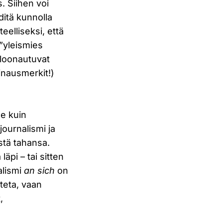
. Siihen voi
hditä kunnolla
teelliseksi, että
 ”yleismies
kloonautuvat
ainausmerkit!)
ee kuin
ournalismi ja
stä tahansa.
äpi – tai sitten
nalismi
an sich
on
iteta, vaan
,