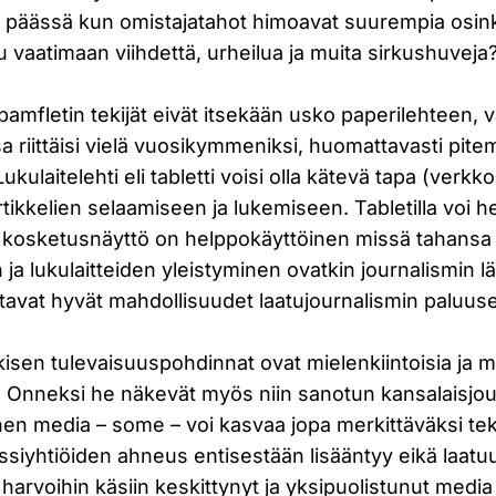
 päässä kun omistajatahot himoavat suurempia osinkoj
tu vaatimaan viihdettä, urheilua ja muita sirkushuveja
pamfletin tekijät eivät itsekään usko paperilehteen, 
a riittäisi vielä vuosikymmeniksi, huomattavasti pitem
kulaitelehti eli tabletti voisi olla kätevä tapa (verk
rtikkelien selaamiseen ja lukemiseen. Tabletilla voi he
n kosketusnäyttö on helppokäyttöinen missä tahansa t
n ja lukulaitteiden yleistyminen ovatkin journalismin l
ntavat hyvät mahdollisuudet laatujournalismin paluus
sen tulevaisuuspohdinnat ovat mielenkiintoisia ja m
. Onneksi he näkevät myös niin sanotun kansalaisjou
en media – some – voi kasvaa jopa merkittäväksi teki
örssiyhtiöiden ahneus entisestään lisääntyy eikä laatu
ä harvoihin käsiin keskittynyt ja yksipuolistunut media