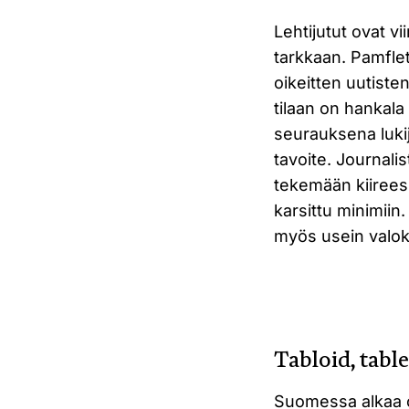
Lehtijutut ovat 
tarkkaan. Pamflet
oikeitten uutist
tilaan on hankala
seurauksena lukij
tavoite. Journalis
tekemään kiirees
karsittu minimiin.
myös usein valok
Tabloid, table
Suomessa alkaa o