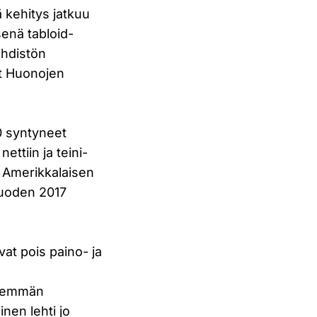
 kehitys jatkuu
enä tabloid-
ehdistön
vat Huonojen
50 syntyneet
ttiin ja teini-
. Amerikkalaisen
vuoden 2017
at pois paino- ja
 enemmän
nen lehti jo