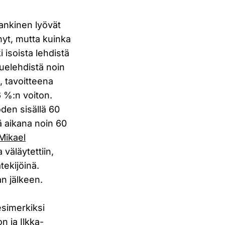
ankinen lyövät
ynyt, mutta kuinka
 isoista lehdistä
uelehdistä noin
, tavoitteena
6 %:n voiton.
den sisällä 60
ä aikana noin 60
Mikael
 väläytettiin,
tekijöinä.
n jälkeen.
esimerkiksi
on
ja
Ilkka-