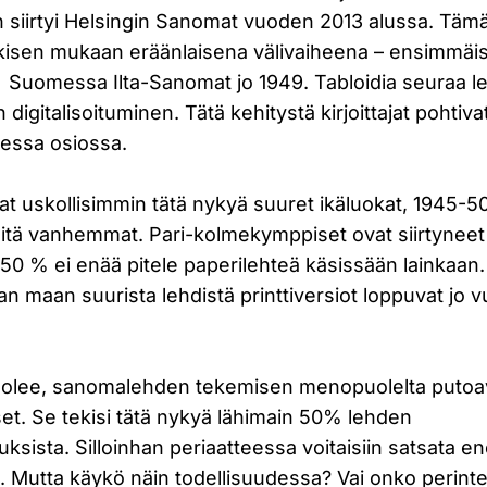
in siirtyi Helsingin Sanomat vuoden 2013 alussa. Tämä
isen mukaan eräänlaisena välivaiheena – ensimmäis
ti Suomessa Ilta-Sanomat jo 1949. Tabloidia seuraa l
 digitalisoituminen. Tätä kehitystä kirjoittajat pohti
essa osiossa.
evat uskollisimmin tätä nykyä suuret ikäluokat, 1945-
itä vanhemmat. Pari-kolmekymppiset ovat siirtyneet ne
n 50 % ei enää pitele paperilehteä käsissään lainkaan
 maan suurista lehdistä printtiversiot loppuvat jo 
 kuolee, sanomalehden tekemisen menopuolelta putoav
et. Se tekisi tätä nykyä lähimain 50% lehden
ksista. Silloinhan periaatteessa voitaisiin satsata
n. Mutta käykö näin todellisuudessa? Vai onko perintei