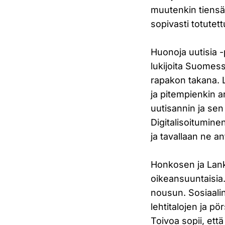
muutenkin tiensä
sopivasti totutet
Huonoja uutisia -
lukijoita Suomess
rapakon takana. Lu
ja pitempienkin a
uutisannin ja se
Digitalisoitumine
ja tavallaan ne a
Honkosen ja Lanki
oikeansuuntaisia
nousun. Sosiaalin
lehtitalojen ja p
Toivoa sopii, ett