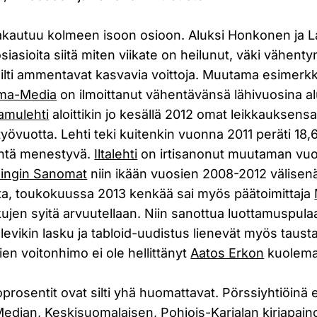
jakautuu kolmeen isoon osioon. Aluksi Honkonen ja L
siasioita siitä miten viikate on heilunut, väki vähent
 silti ammentavat kasvavia voittoja. Muutama esimerkki
ma-Media
on ilmoittanut vähentävänsä lähivuosina al
amulehti
aloittikin jo kesällä 2012 omat leikkauksensa
työvuotta. Lehti teki kuitenkin vuonna 2011 peräti 18,
yhtä menestyvä.
Iltalehti
on irtisanonut muutaman vuo
singin Sanomat
niin ikään vuosien 2008-2012 välisen
ulta, toukokuussa 2013 kenkää sai myös päätoimittaja
kujen syitä arvuutellaan. Niin sanottua luottamuspulaa
levikin lasku ja tabloid-uudistus lienevät myös tausta
en voitonhimo ei ole hellittänyt
Aatos Erkon
kuolema
toprosentit ovat silti yhä huomattavat. Pörssiyhtiöinä 
Median,
Keskisuomalaisen
,
Pohjois-Karjalan kirjapain