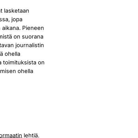
t lasketaan
ssa, jopa
 aikana. Pieneen
 mistä on suorana
tavan journalistin
sä ohella
 toimituksista on
tamisen ohella
ormaatin
lehtiä.