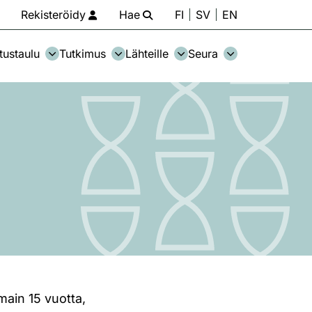
Rekisteröidy
Hae
FI
SV
EN
tustaulu
Tutkimus
Lähteille
Seura
main 15 vuotta,