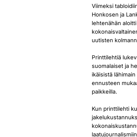
Viimeksi tabloidi
Honkosen ja Lank
lehtenähän aloit
kokonaisvaltainen
uutisten kolmann
Printtilehtiä luk
suomalaiset ja he
ikäisistä lähimai
ennusteen mukaan
paikkeilla.
Kun printtilehti
jakelukustannuks
kokonaiskustannu
laatujournalismii