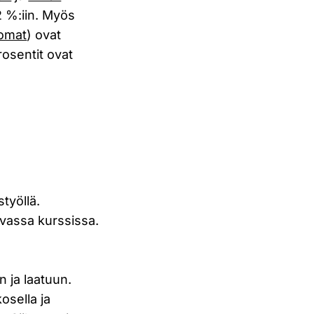
2 %:iin. Myös
omat
) ovat
rosentit ovat
styöllä.
vassa kurssissa.
n ja laatuun.
osella ja