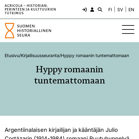
AGRICOLA – HISTORIAN,
FI
SV
EN
PERINTEEN JA KULTTUURIEN
TUTKIMUS
Etusivu
/
Kirjallisuusseuranta
/
Hyppy romaanin tuntemattomaan
Hyppy romaanin
tuntemattomaan
Argentiinalaisen kirjailijan ja kääntäjän Julio
Cortázarin (1914-1984) romaani Ruutuhyppelyä