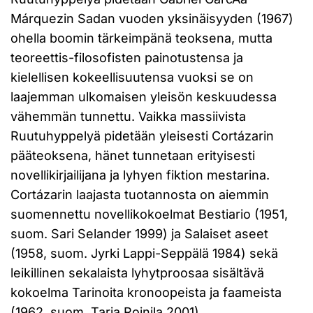
Márquezin Sadan vuoden yksinäisyyden (1967)
ohella boomin tärkeimpänä teoksena, mutta
teoreettis-filosofisten painotustensa ja
kielellisen kokeellisuutensa vuoksi se on
laajemman ulkomaisen yleisön keskuudessa
vähemmän tunnettu. Vaikka massiivista
Ruutuhyppelyä pidetään yleisesti Cortázarin
pääteoksena, hänet tunnetaan erityisesti
novellikirjailijana ja lyhyen fiktion mestarina.
Cortázarin laajasta tuotannosta on aiemmin
suomennettu novellikokoelmat Bestiario (1951,
suom. Sari Selander 1999) ja Salaiset aseet
(1958, suom. Jyrki Lappi-Seppälä 1984) sekä
leikillinen sekalaista lyhytproosaa sisältävä
kokoelma Tarinoita kronoopeista ja faameista
(1962, suom. Tarja Roinila 2001).