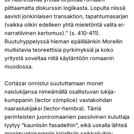
piittaamatta diskurssin logiikasta. Lopulta niissä
aavisti jonkinlaisen transaktion, tapahtumasarjan
(vaikka olikin edelleen yhtä mieletöntä valita ei-
narratiivinen kertomus).” (s. 410-411).
Ruutuhyppelyssä hieman epäilläänkin Morellin
mullistavia teoreettisia pyrkimyksiä ja koko
yritystä soveltaa niitä käytäntöön romaanin
muodossa.
Cortázar onnistui suututtamaan monet
naislukijansa nimeämällä osallistuvan lukija-
kumppanin (lector cómplice) vastakohdan
naaraslukijaksi (lector-hembra). Tämä
perinteisten juoniromaanien passiivinen kuluttaja
tyytyy ”kauniisiin fasadeihin”, eikä uskalla lähteä
monimuotoisempiin kirjallisiin seikkailuihin;