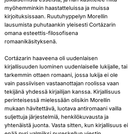
myöhemminkin haastatteluissa ja muissa
kirjoituksissaan. Ruutuhyppelyn Morellin
lausumista puhutaankin yleisesti Cortázarin
omana esteettis-filosofisena
romaanikäsityksenä.
Cortázarin haaveena oli uudenlaisen
kirjallisuuden luominen uudenlaiselle lukijalle, tai
tarkemmin ottaen romaani, jossa lukija ei ole
vain passiivisen vastaanottajan roolissa vaan
tekijänä yhdessä kirjailijan kanssa. Kirjallisuus
perinteisessä mielessään olisikin Morellin
mukaan hävitettävä, luotava antiromaani vailla
suljettuja järjestelmiä, henkilökuvausta ja
yhtenäistä juonta. Vasta sitten, kun kirjallisuus ei
enää pyri valmiiksi pureskellun viestin