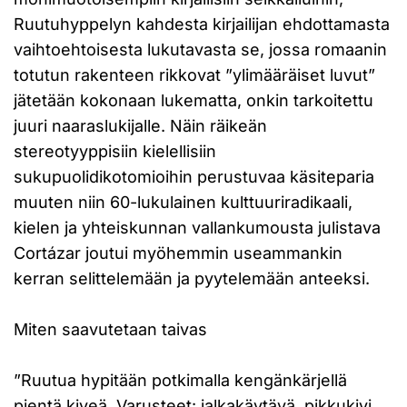
Ruutuhyppelyn kahdesta kirjailijan ehdottamasta
vaihtoehtoisesta lukutavasta se, jossa romaanin
totutun rakenteen rikkovat ”ylimääräiset luvut”
jätetään kokonaan lukematta, onkin tarkoitettu
juuri naaraslukijalle. Näin räikeän
stereotyyppisiin kielellisiin
sukupuolidikotomioihin perustuvaa käsiteparia
muuten niin 60-lukulainen kulttuuriradikaali,
kielen ja yhteiskunnan vallankumousta julistava
Cortázar joutui myöhemmin useammankin
kerran selittelemään ja pyytelemään anteeksi.
Miten saavutetaan taivas
”Ruutua hypitään potkimalla kengänkärjellä
pientä kiveä. Varusteet: jalkakäytävä, pikkukivi,