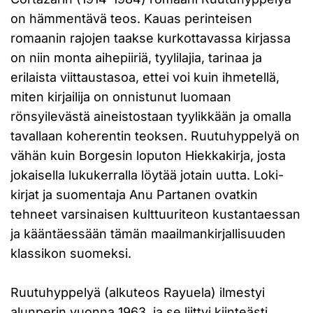
on hämmentävä teos. Kauas perinteisen
romaanin rajojen taakse kurkottavassa kirjassa
on niin monta aihepiiriä, tyylilajia, tarinaa ja
erilaista viittaustasoa, ettei voi kuin ihmetellä,
miten kirjailija on onnistunut luomaan
rönsyilevästä aineistostaan tyylikkään ja omalla
tavallaan koherentin teoksen. Ruutuhyppelyä on
vähän kuin Borgesin loputon Hiekkakirja, josta
jokaisella lukukerralla löytää jotain uutta. Loki-
kirjat ja suomentaja Anu Partanen ovatkin
tehneet varsinaisen kulttuuriteon kustantaessan
ja kääntäessään tämän maailmankirjallisuuden
klassikon suomeksi.
Ruutuhyppelyä (alkuteos Rayuela) ilmestyi
alunperin vuonna 1963, ja se liittyi kiinteästi