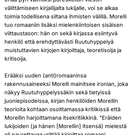
välittämiseen kirjailijalta lukijalle, voi se alkaa
toimia todellisena siltana ihmisten välillä. Morelli
tuo romaaniin lisäksi mielenkiintoisen sisäisen
viittaustason: hän on sekä kirjassa esiintyvä
henkilö että erehdyttävästi Ruutuhyppelyä
muistuttavien kirjojen kirjoittaja, teoretisoija ja
kritisoija.
Erääksi uuden (anti)romaaninsa
rakennusaineeksi Morelli mainitsee ironian, joka
näkyy Ruutuhyppelyssäkin sekä tietyissä
juoniepisodeissa, kirjan henkilöiden Morellin
teorioita kohtaan osoittamassa kritiikissä että
Morellin harjoittamana itsekritiikkinä. ”Eräiden
lukijoiden (ja hänen [Morellin] itsensä) mielestä
oli naurettavaa yrittää kirjoittaa romaani