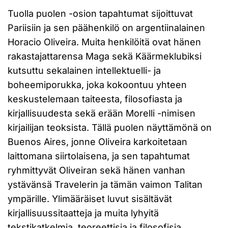
Tuolla puolen -osion tapahtumat sijoittuvat
Pariisiin ja sen päähenkilö on argentiinalainen
Horacio Oliveira. Muita henkilöitä ovat hänen
rakastajattarensa Maga sekä Käärmeklubiksi
kutsuttu sekalainen intellektuelli- ja
boheemiporukka, joka kokoontuu yhteen
keskustelemaan taiteesta, filosofiasta ja
kirjallisuudesta sekä erään Morelli -nimisen
kirjailijan teoksista. Tällä puolen näyttämönä on
Buenos Aires, jonne Oliveira karkoitetaan
laittomana siirtolaisena, ja sen tapahtumat
ryhmittyvät Oliveiran sekä hänen vanhan
ystävänsä Travelerin ja tämän vaimon Talitan
ympärille. Ylimääräiset luvut sisältävät
kirjallisuussitaatteja ja muita lyhyitä
tekstikatkelmia, teoreettisia ja filosofisia