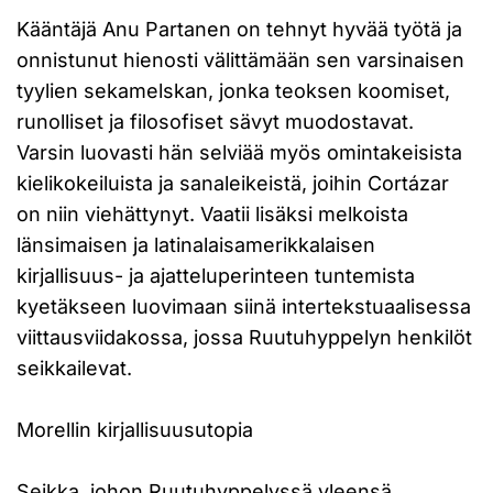
Kääntäjä Anu Partanen on tehnyt hyvää työtä ja
onnistunut hienosti välittämään sen varsinaisen
tyylien sekamelskan, jonka teoksen koomiset,
runolliset ja filosofiset sävyt muodostavat.
Varsin luovasti hän selviää myös omintakeisista
kielikokeiluista ja sanaleikeistä, joihin Cortázar
on niin viehättynyt. Vaatii lisäksi melkoista
länsimaisen ja latinalaisamerikkalaisen
kirjallisuus- ja ajatteluperinteen tuntemista
kyetäkseen luovimaan siinä intertekstuaalisessa
viittausviidakossa, jossa Ruutuhyppelyn henkilöt
seikkailevat.
Morellin kirjallisuusutopia
Seikka, johon Ruutuhyppelyssä yleensä