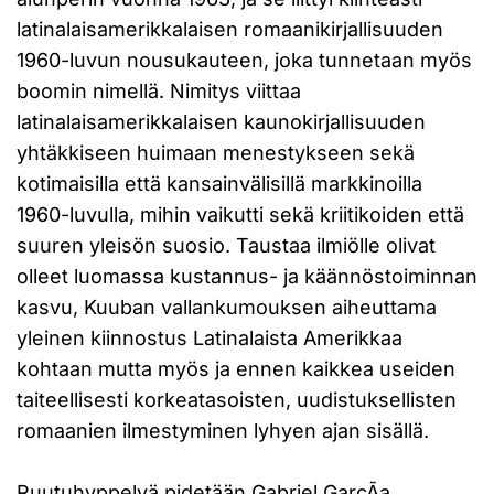
latinalaisamerikkalaisen romaanikirjallisuuden
1960-luvun nousukauteen, joka tunnetaan myös
boomin nimellä. Nimitys viittaa
latinalaisamerikkalaisen kaunokirjallisuuden
yhtäkkiseen huimaan menestykseen sekä
kotimaisilla että kansainvälisillä markkinoilla
1960-luvulla, mihin vaikutti sekä kriitikoiden että
suuren yleisön suosio. Taustaa ilmiölle olivat
olleet luomassa kustannus- ja käännöstoiminnan
kasvu, Kuuban vallankumouksen aiheuttama
yleinen kiinnostus Latinalaista Amerikkaa
kohtaan mutta myös ja ennen kaikkea useiden
taiteellisesti korkeatasoisten, uudistuksellisten
romaanien ilmestyminen lyhyen ajan sisällä.
Ruutuhyppelyä pidetään Gabriel GarcÃ­a