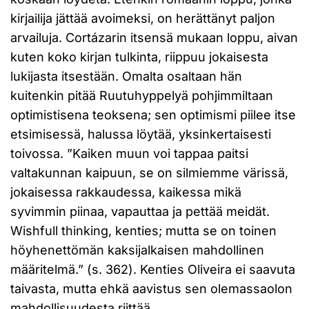
kirjailija jättää avoimeksi, on herättänyt paljon
arvailuja. Cortázarin itsensä mukaan loppu, aivan
kuten koko kirjan tulkinta, riippuu jokaisesta
lukijasta itsestään. Omalta osaltaan hän
kuitenkin pitää Ruutuhyppelyä pohjimmiltaan
optimistisena teoksena; sen optimismi piilee itse
etsimisessä, halussa löytää, yksinkertaisesti
toivossa. ”Kaiken muun voi tappaa paitsi
valtakunnan kaipuun, se on silmiemme värissä,
jokaisessa rakkaudessa, kaikessa mikä
syvimmin piinaa, vapauttaa ja pettää meidät.
Wishfull thinking, kenties; mutta se on toinen
höyhenettömän kaksijalkaisen mahdollinen
määritelmä.” (s. 362). Kenties Oliveira ei saavuta
taivasta, mutta ehkä aavistus sen olemassaolon
mahdollisuudesta riittää.