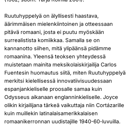
Ruutuhyppelyä on älyllisesti haastava,
äärimmäisen mielenkiintoinen ja otteessaan
pitävä romaani, josta ei puutu myöskään
surrealistista komiikkaa. Samalla se on
kannanotto siihen, mitä ylipäänsä pidämme
romaanina. Yleensä teoksen yhteydessä
muistetaan mainita meksikolaiskirjailija Carlos
Fuentesin huomautus siitä, miten Ruutuhyppelyä
merkitsi kielellisessä innovatiivisuudessaan
espanjankieliselle proosalle samaa kuin
Odysseus aikanaan englanninkieliselle. Joyce
olikin kirjailijana tärkeä vaikuttaja niin Cortázarille
kuin muillekin latinalaisamerikkalaisen
romaanikerronnan uudistajille 1940-60-luvuilla.