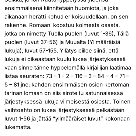
ensimmäisenä kiinnitetään huomiota, ja joka
aikanaan herätti kohua erikoisuudellaan, on sen
rakenne. Romaani koostuu kolmesta osasta,
jotka on nimetty Tuolla puolen (luvut 1-36), Tällä
puolen (luvut 37-56) ja Muualta (Ylimääräisiä
lukuja), luvut 57-155. Yllätys piilee siinä, että
lukuja ei oikeastaan kuulu lukea järjestyksessä
vaan sinne tänne hyppelemällä kirjailijan laatimaa
listaa seuraten: 73 – 1 – 2 – 116 – 3 – 84 – 4 – 71 –
5 – 81 jne; kahden ensimmäisen osion kertoman
tarinan lomaan on siis siroteltu satunnaisessa
järjestyksessä lukuja viimeisestä osiosta. Toinen
vaihtoehto on lukea järjestyksessä pelkästään
luvut 1-56 ja jättää ”ylimääräiset luvut” kokonaan
lukematta.