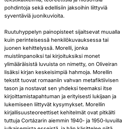
pohdintoja sekä edellisiin jaksoihin liittyviä
syventäviä juonikuvioita.
Ruutuhyppelyn painopisteet sijaitsevat muualla
kuin perinteisessä henkilökuvauksessa tai
juonen kehittelyssä. Morelli, jonka
muistiinpanoiksi tai kirjoituksiksi monet
ylimääräisistä luvuista on nimetty, on Oliveiran
lisäksi kirjan keskeisimpiä hahmoja. Morellin
tekstit tuovat romaaniin vahvan metafiktiivisen
tason ja nostavat sen yhdeksi teemaksi itse
kirjoittamistapahtuman ja erityisesti lukijaan ja
lukemiseen liittyvät kysymykset. Morellin
kirjallisuusteoreettiset kehitelmät ovat pitkälti
tuttuja Cortázarin aiemmin 1940- ja 1950-luvuilla
julkaisemista esseistä, ja hän käsittelee niitä