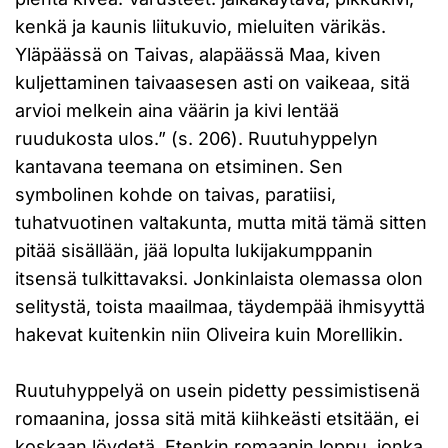
kenkä ja kaunis liitukuvio, mieluiten värikäs.
Yläpäässä on Taivas, alapäässä Maa, kiven
kuljettaminen taivaasesen asti on vaikeaa, sitä
arvioi melkein aina väärin ja kivi lentää
ruudukosta ulos.” (s. 206). Ruutuhyppelyn
kantavana teemana on etsiminen. Sen
symbolinen kohde on taivas, paratiisi,
tuhatvuotinen valtakunta, mutta mitä tämä sitten
pitää sisällään, jää lopulta lukijakumppanin
itsensä tulkittavaksi. Jonkinlaista olemassa olon
selitystä, toista maailmaa, täydempää ihmisyyttä
hakevat kuitenkin niin Oliveira kuin Morellikin.
Ruutuhyppelyä on usein pidetty pessimistisenä
romaanina, jossa sitä mitä kiihkeästi etsitään, ei
koskaan löydetä. Etenkin romaanin loppu, jonka