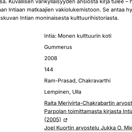
. Kuvallisen värikylläisyyden ansiosta kirja tulee – h
an Intiaan matkaajien vakiolukemistoon. Se antaa hy
skuvan Intian moninaisesta kulttuurihistoriasta.
Intia: Monen kulttuurin koti
Gummerus
2008
144
Ram-Prasad, Chakravarthi
Lempinen, Ulla
Raita Merivirta-Chakrabartin arvos
Parpolan toimittamasta kirjasta Inti
(2005)
Joel Kuortin arvostelu Jukka O. Mie