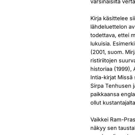
varsinaisilta vertai
Kirja käsittelee s
lähdeluettelon avu
todettava, ettei m
lukuisia. Esimer
(2001, suom. Mir
ristiriitojen suur
historiaa (1999)
Intia-kirjat Missä
Sirpa Tenhusen j
paikkaansa engla
ollut kustantajalt
Vaikkei Ram-Prasa
näkyy sen tausta