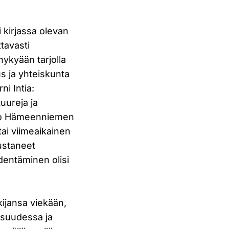
i kirjassa olevan
ttavasti
 nykyään tarjolla
s ja yhteiskunta
i Intia:
tuureja ja
Eero Hämeenniemen
tai viimeaikainen
ustaneet
dentäminen olisi
kijansa viekään,
isuudessa ja