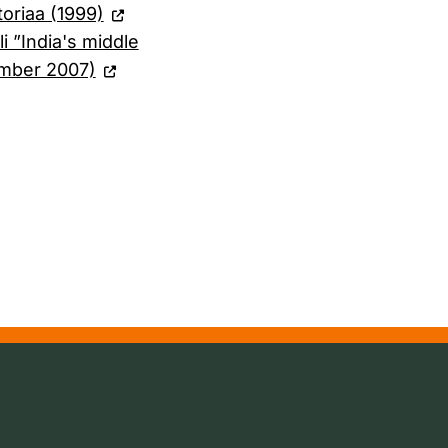
toriaa (1999)
i ”India's middle
ember 2007)