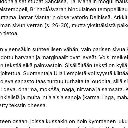
ddhalaiset stupat Sañcissa, Taj Mahalin mogulimau
aistemppeli, BrihadiÂšvaran hindulainen temppelikaup
uttama Jantar Mantarin observatorio Delhissä. Arkki
man sivun verran (s. 26-30), mutta yksittäisistä paik
 tietoa.
on yleensäkin suhteellisen vähän, vain parisen sivua
dottu harvaan ja marginaalit ovat leveät. Voisi melke
 tekstiä eikä päinvastoin. Sisällöltään teksti on kyll
kirjoitettua. Suomentaja Ulla Lempistä voi syystä kiittä
leva sanasto taas tuntuu turhalta tai oudolta, sillä si
: deva, dharma, mokÂša, naga, nirvana ja samsara. K
nkielisiä ja muita intialaisia sanoja (karma, linga, ma
etty tekstin ohessa.
iiteen osaan, joissa kussakin on noin kymmenen lukua