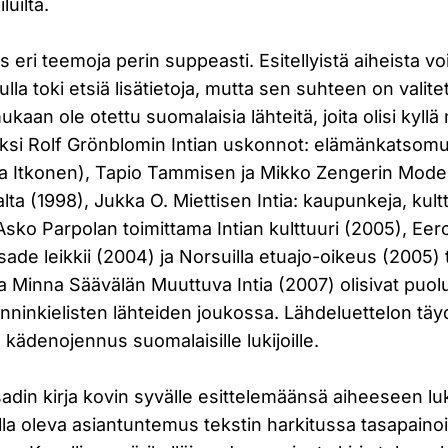
luilta.
iis eri teemoja perin suppeasti. Esitellyistä aiheista vo
lla toki etsiä lisätietoja, mutta sen suhteen on valite
ukaan ole otettu suomalaisia lähteitä, joita olisi kyllä
kiksi Rolf Grönblomin Intian uskonnot: elämänkatsomu
ja Itkonen), Tapio Tammisen ja Mikko Zengerin Modern
valta (1998), Jukka O. Miettisen Intia: kaupunkeja, kult
, Asko Parpolan toimittama Intian kulttuuri (2005), 
 sade leikkii (2004) ja Norsuilla etuajo-oikeus (2005) 
a Minna Säävälän Muuttuva Intia (2007) olisivat puol
nninkielisten lähteiden joukossa. Lähdeluettelon täy
a kädenojennus suomalaisille lukijoille.
din kirja kovin syvälle esittelemäänsä aiheeseen lu
lla oleva asiantuntemus tekstin harkitussa tasapaino