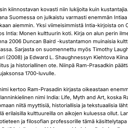
isin kiinnostavan kovasti niin lukijoita kuin kustantaj
ana Suomessa on julkaistu varmasti enemmän Intiaa 
oskaan aiemmin. Yksi viimeisimmistä Intia-kirjoista on
 Intia: Monen kulttuurin koti. Kirja on alun perin il
nna 2006 Duncan Baird -kustantamon muinaisia kultt
rjassa. Sarjasta on suomennettu myös Timothy Laug
uri (2008) ja Edward L. Shaughnessyn Kiehtova Kiina
vitus ja historiallinen ote. Niinpä Ram-Prasadkin päätt
ujaksonsa 1700-luvulle.
imi kertoo Ram-Prasadin kirjasta oikeastaan enem
anninkielinen nimi India: Life, Myth and Art, koska
aan niitä myyttisiä, historiallisia ja tekstuaalisia läht
lä erilaisilla kulttuureilla on aikojen kuluessa ollut. L
otieteen ja filosofian professorille tämä käsittelytapa