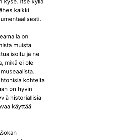
n kyse. Itse kyllä
lähes kaikki
umentaalisesti.
keamalla on
nista muista
tualisoitu ja ne
a, mikä ei ole
o museaalista.
ehtonisia kohteita
jaan on hyvin
iä historiallisia
tavaa käyttää
AÂšokan