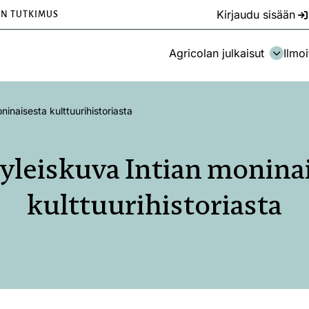
Kirjaudu sisään
EN TUTKIMUS
Agricolan julkaisut
Ilmoi
inaisesta kulttuurihistoriasta
yleiskuva Intian monina
kulttuurihistoriasta