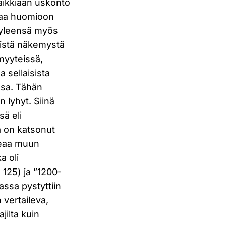
kaikkiaan uskonto
ttaa huomioon
t yleensä myös
ppistä näkemystä
myyteissä,
 sellaisista
issa. Tähän
n lyhyt. Siinä
sä eli
a on katsonut
oteaa muun
a oli
 125) ja ”1200-
assa pystyttiin
 vertaileva,
jilta kuin