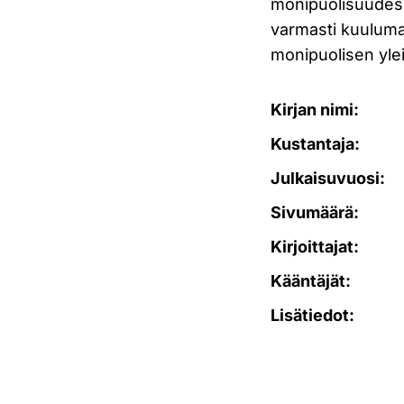
monipuolisuudessa
varmasti kuuluma
monipuolisen ylei
Kirjan nimi:
Kustantaja:
Julkaisuvuosi:
Sivumäärä:
Kirjoittajat:
Kääntäjät:
Lisätiedot: