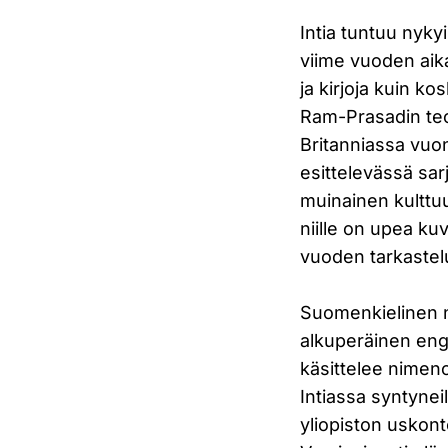
Intia tuntuu nyky
viime vuoden aik
ja kirjoja kuin k
Ram-Prasadin teos
Britanniassa vuo
esittelevässä sa
muinainen kulttu
niille on upea ku
vuoden tarkastel
Suomenkielinen n
alkuperäinen engl
käsittelee nimenom
Intiassa syntyneil
yliopiston uskont