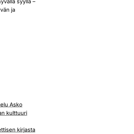
yvällä syyllä –
vän ja
telu Asko
an kulttuuri
ttisen kirjasta