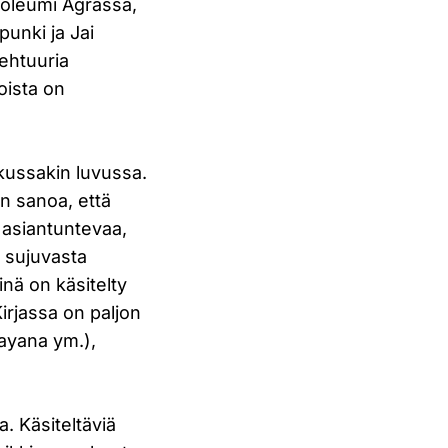
soleumi Agrassa,
unki ja Jai
tehtuuria
oista on
 kussakin luvussa.
in sanoa, että
ä asiantuntevaa,
ä sujuvasta
inä on käsitelty
irjassa on paljon
hayana ym.),
. Käsiteltäviä