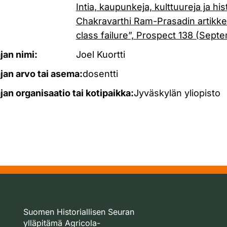
Intia, kaupunkeja, kulttuureja ja his
Chakravarthi Ram-Prasadin artikkel
class failure”, Prospect 138 (Sept
ajan nimi:
Joel Kuortti
ajan arvo tai asema:
dosentti
ajan organisaatio tai kotipaikka:
Jyväskylän yliopisto
Suomen Historiallisen Seuran
ylläpitämä Agricola-