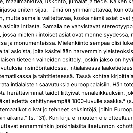
e, maailmankuva, uskonto, jumalat ja tiede. Kaiken 
kirjassa eniten sijaa. Tämä on ymmärrettävää, kun o
n, mutta samalla valitettavaa, koska nämä asiat ova
a asioita Intiasta. Samalla ne vahvistavat stereotyy
, jossa mielenkiintoiset asiat ovat menneisyydessä, 
sa ja monumenteissa. Mielenkiintoisempaa olisi lukea
ta tai asioista, joita käsitellään harvemmin yleisteoks
laisen tieteen vaiheiden esittely, joskin jakso on hyvi
vutuksia insinööritaidossa, intialaisessa lääketietees
matiikassa ja tähtitieteessä. Tässä kohtaa kirjoittaj
rrata intialaisten saavutuksia eurooppalaisiin. Hän t
 herättävimmät taidot liittyivät nenäleikkauksiin, jok
äketiedettä kehittyneempää 1800-luvulle saakka.” (s.
atemaatikot olivat jo tehneet keksintöjä, joihin Euroop
n aikana.” (s. 131). Kun kirja ei muuten ole otteeltaan
ttavat ennemminkin jonkinlaisilta itsetunnon kohotta