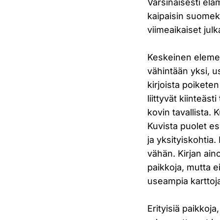
Varsinaisesti eläm
kaipaisin suomeks
viimeaikaiset ju
Keskeinen elemen
vähintään yksi, u
kirjoista poikete
liittyvät kiinteäs
kovin tavallista.
Kuvista puolet es
ja yksityiskohtia
vähän. Kirjan aino
paikkoja, mutta ei
useampia karttoj
Erityisiä paikkoj