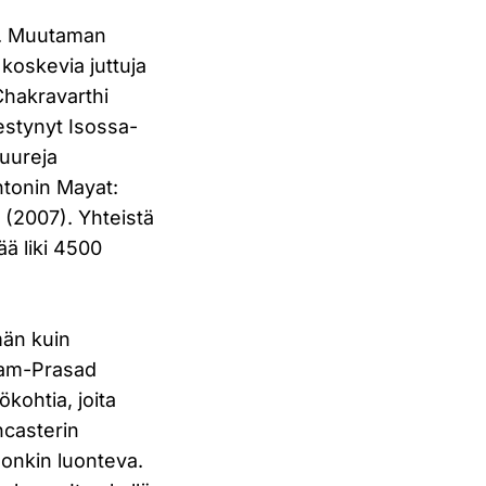
ia. Muutaman
koskevia juttuja
 Chakravarthi
mestynyt Isossa-
uureja
htonin Mayat:
 (2007). Yhteistä
ää liki 4500
män kuin
 Ram-Prasad
ökohtia, joita
ancasterin
 onkin luonteva.