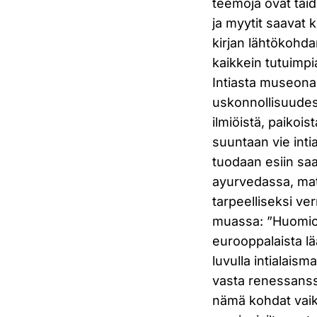
teemoja ovat taid
ja myytit saavat 
kirjan lähtökohda
kaikkein tutuimpi
Intiasta museona
uskonnollisuudes
ilmiöistä, paikois
suuntaan vie intia
tuodaan esiin saa
ayurvedassa, mate
tarpeelliseksi ve
muassa: ”Huomiota
eurooppalaista lä
luvulla intialaism
vasta renessanssi
nämä kohdat vaiku