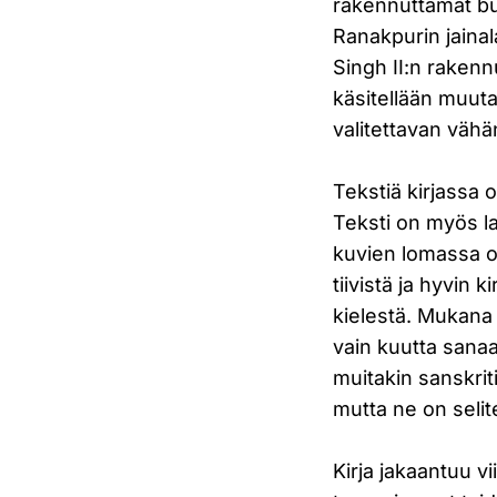
rakennuttamat bu
Ranakpurin jainal
Singh II:n rakenn
käsitellään muuta
valitettavan vähän
Tekstiä kirjassa 
Teksti on myös la
kuvien lomassa on
tiivistä ja hyvin 
kielestä. Mukana o
vain kuutta sanaa
muitakin sanskriti
mutta ne on selit
Kirja jakaantuu v