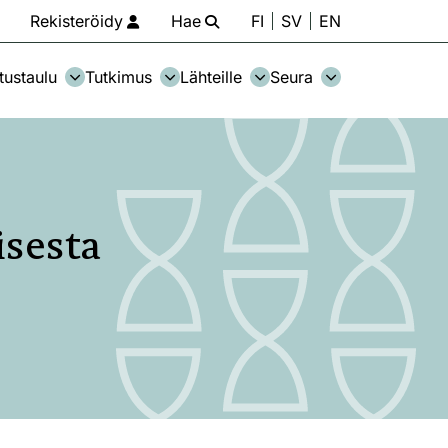
Rekisteröidy
Hae
FI
SV
EN
tustaulu
Tutkimus
Lähteille
Seura
isesta