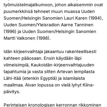
työmuistelmajatkumoon, johon aikaisemmin ovat
puumerkkinsä tehneet muun muassa Uuden
Suomen/Helsingin Sanomien Lauri Karen (1994),
Uuden Suomen/Yleisradion Aarne Tanninen
(1996) ja Uuden Suomen/Helsingin Sanomien
Martti Valkonen (1998).
Idän kirjeenvaihtaja jakaantuu rakenteellisesti
kahteen pääosaan. Ensin käydään läpi
viimeisimpiä, Kaukoidän-kirjeenvaihtajuuden
tapahtumia ja vasta sitten Artevan lempilasta
Lähi-itää (etenkin Egyptiä) ja islamilaista
maailmaa. Aivan lopussa on vielä lyhyt Kiina-
päivitys.
Perinteisen kronologisen kerronnan rikkominen