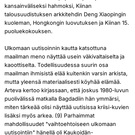
kansainväliseksi hahmoksi, Kiinan
talousuudistuksen arkkitehdin Deng Xiaopingin
kuoleman, Hongkongin luovutuksen ja Kiinan 15.
puoluekokouksen.
Ulkomaan uutisoinnin kautta katsottuna
maailman meno näyttää usein väkivaltaiselta ja
kaoottiselta. Todellisuudessa suurin osa
maailman ihmisistä elää kuitenkin varsin arkista,
mutta yleensä materiaalisesti köyhää elämää.
Arteva kertoo kirjassaan, että joskus 1980-luvun
puolivälissä matkalla Bagdadiin hän ymmärsi,
miten tärkeää olisi näyttää uutisissa kriisi-kuvien
lisäksi myös arkea. (9) Parhaimmat
mahdollisuudet "vaihtoehtoiseen ulkomaan
uutisointiin" hänellä oli Kaukoidän-