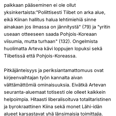
paikkaan pääseminen ei ole ollut
yksinkertaista:"Poliittisesti Tiibet on arka alue,
eikä Kiinan hallitus halua lehtimiehiä sinne
ainakaan jos ilmassa on jännitystä" (79) ja "yritin
useaan otteeseen saada Pohjois-Koreaan
viisumia, mutta turhaan" (132). Ongelmista
huolimatta Arteva kävi loppujen lopuksi sekä
Tiibetissä että Pohjois-Koreassa.
Pitkäjänteisyys ja periksiantamattomuus ovat
kirjeenvaihtajan työn kannalta aivan
välttämättömiä ominaisuuksia. Eivätkä Artevan
seuranta-aluemaat totisesti ole olleet kaikkein
helpoimpia. Hitaasti liberalisoituva totalitaristinen
ja byrokraattinen Kiina sekä monet Lähi-idän
alueet karsastavat yhä länsimaisia toimittajia.