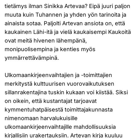
tietämys ilman Sinikka Artevaa? Eipä juuri paljon
muuta kuin Tuhannen ja yhden yön tarinoita ja
ainaista sotaa. Paljolti Artevan ansiota on, että
kaukainen Lähi-itä ja vielä kaukaisempi Kaukoitä
ovat meitä hivenen lähempänä,
monipuolisempina ja kenties myös
ymmärrettävämpinä.
Ulkomaankirjeenvaihtajien ja -toimittajien
merkitystä kulttuurisen vuorovaikutuksen
sillanrakentajina tuskin kukaan voi kiistää. Siksi
on oikein, että kustantajat tarjoavat
kymmentuhatpäisestä toimittajakunnasta
nimenomaan harvalukuisille
ulkomaankirjeenvaihtajille mahdollisuuksia
kirjallisiin urakertauksiin. Artevan kirja kuuluu