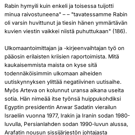
Rabin hymyili kuin enkeli ja toisessa tuijotti
minua raivostuneena" – – "tavatessamme Rabin
oli varsin huvittunut ja tiesin hänen ymmärtävän
kuvien viestin vaikkei niistä puhuttukaan" (186).
Ulkomaantoimittajan ja -kirjeenvaihtajan työ on
pääosin erilaisten kriisien raportoimista. Mitä
kaukaisemmista maista on kyse sitä
todennäköisimmin ulkomaan aiheiden
uutiskynnyksen ylittää negatiivinen uutisaihe.
Myös Arteva on kolunnut uransa aikana useita
sotia. Hän nimeää itse työnsä huippukohdiksi
Egyptin presidentin Anwar Sadatin vierailun
Israeliin vuonna 1977, Irakin ja Iranin sodan 1980-
luvulla, Persianlahden sodan 1990-luvun alussa,
Arafatin nousun sissijärjestön johtajasta