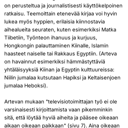
on perusteltua ja journalistisesti käyttökelpoinen
ratkaisu. Teemoittain etenevää kirjaa voi hyvin
lukea myös hyppien, erilaisia kiinnostavia
aihealueita seuraten, kuten esimerkiksi Matka
Tiibetiin, Työnteon ihanuus ja kurjuus,
Hongkongin palauttaminen Kiinalle, Islamin
haasteet naiselle tai Rakkaus Egyptiin. (Arteva
on havainnut esimerkiksi hämmästyttäviä
yhtäläisyyksiä Kiinan ja Egyptin kulttuureissa:
Niilin jumalaa kutsutaan Hapiksi ja Keltaisenjoen
jumalaa Heboksi).
Artevan mukaan "televisiotoimittajan työ ei ole
varsinaisesti kirjoittamista vaan pikemminkin
sitä, että löytää hyviä aiheita ja pääsee oikeaan
aikaan oikeaan paikkaan" (sivu 7). Aina oikeaan