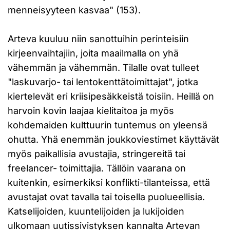
menneisyyteen kasvaa" (153).
Arteva kuuluu niin sanottuihin perinteisiin
kirjeenvaihtajiin, joita maailmalla on yhä
vähemmän ja vähemmän. Tilalle ovat tulleet
"laskuvarjo- tai lentokenttätoimittajat", jotka
kiertelevät eri kriisipesäkkeistä toisiin. Heillä on
harvoin kovin laajaa kielitaitoa ja myös
kohdemaiden kulttuurin tuntemus on yleensä
ohutta. Yhä enemmän joukkoviestimet käyttävät
myös paikallisia avustajia, stringereitä tai
freelancer- toimittajia. Tällöin vaarana on
kuitenkin, esimerkiksi konflikti-tilanteissa, että
avustajat ovat tavalla tai toisella puolueellisia.
Katselijoiden, kuuntelijoiden ja lukijoiden
ulkomaan uutissivistyksen kannalta Artevan