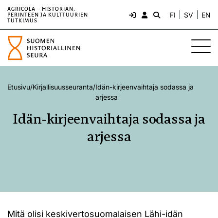
AGRICOLA – HISTORIAN,
FI
SV
EN
PERINTEEN JA KULTTUURIEN
TUTKIMUS
Etusivu
/
Kirjallisuusseuranta
/
Idän-kirjeenvaihtaja sodassa ja
arjessa
Idän-kirjeenvaihtaja sodassa ja
arjessa
Mitä olisi keskivertosuomalaisen Lähi-idän