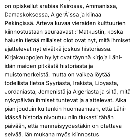
on opiskellut arabiaa Kairossa, Ammanissa,
Damaskoksessa, AlgerÂ´ssa ja kiinaa
Pekingissä. Arteva kuvaa vieraiden kulttuurien
kiinnostustaan seuraavasti:"Matkustin, koska
halusin tietää millaiset olot ovat nyt, mitä ihmiset
ajattelevat nyt eivätkä joskus historiassa.
Kirjakauppojen hyllyt ovat täynnä kirjoja Lähi-
idän maiden pitkästä historiasta ja
muistomerkeistä, mutta on vaikea löytää
todellista tietoa Syyriasta, Irakista, Libyasta,
Jordaniasta, Jemenistä ja Algeriasta ja siitä, mitä
nykypäivän ihmiset tuntevat ja ajattelevat. Aika
pian jouduin kuitenkin huomaamaan, että Lähi-
idässä historia nivoutuu niin tiukasti tähän
päivään, että menneisyydestäkin on otettava
selvää. Iän mukana myös kiinnostus