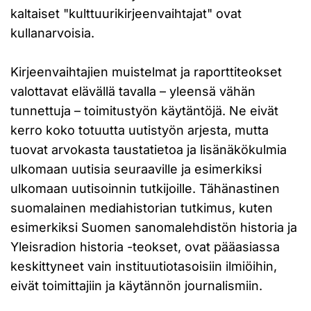
kaltaiset "kulttuurikirjeenvaihtajat" ovat
kullanarvoisia.
Kirjeenvaihtajien muistelmat ja raporttiteokset
valottavat elävällä tavalla – yleensä vähän
tunnettuja – toimitustyön käytäntöjä. Ne eivät
kerro koko totuutta uutistyön arjesta, mutta
tuovat arvokasta taustatietoa ja lisänäkökulmia
ulkomaan uutisia seuraaville ja esimerkiksi
ulkomaan uutisoinnin tutkijoille. Tähänastinen
suomalainen mediahistorian tutkimus, kuten
esimerkiksi Suomen sanomalehdistön historia ja
Yleisradion historia -teokset, ovat pääasiassa
keskittyneet vain instituutiotasoisiin ilmiöihin,
eivät toimittajiin ja käytännön journalismiin.