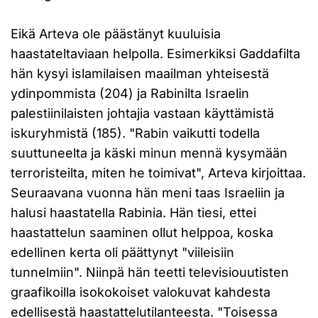
Eikä Arteva ole päästänyt kuuluisia
haastateltaviaan helpolla. Esimerkiksi Gaddafilta
hän kysyi islamilaisen maailman yhteisestä
ydinpommista (204) ja Rabinilta Israelin
palestiinilaisten johtajia vastaan käyttämistä
iskuryhmistä (185). "Rabin vaikutti todella
suuttuneelta ja käski minun mennä kysymään
terroristeilta, miten he toimivat", Arteva kirjoittaa.
Seuraavana vuonna hän meni taas Israeliin ja
halusi haastatella Rabinia. Hän tiesi, ettei
haastattelun saaminen ollut helppoa, koska
edellinen kerta oli päättynyt "viileisiin
tunnelmiin". Niinpä hän teetti televisiouutisten
graafikoilla isokokoiset valokuvat kahdesta
edellisestä haastattelutilanteesta. "Toisessa