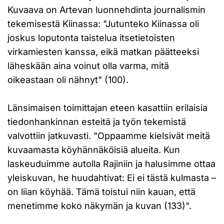
Kuvaava on Artevan luonnehdinta journalismin
tekemisestä Kiinassa: "Jutunteko Kiinassa oli
joskus loputonta taistelua itsetietoisten
virkamiesten kanssa, eikä matkan päätteeksi
läheskään aina voinut olla varma, mitä
oikeastaan oli nähnyt" (100).
Länsimaisen toimittajan eteen kasattiin erilaisia
tiedonhankinnan esteitä ja työn tekemistä
valvottiin jatkuvasti. "Oppaamme kielsivät meitä
kuvaamasta köyhännäköisiä alueita. Kun
laskeuduimme autolla Rajiniin ja halusimme ottaa
yleiskuvan, he huudahtivat: Ei ei tästä kulmasta –
on liian köyhää. Tämä toistui niin kauan, että
menetimme koko näkymän ja kuvan (133)".