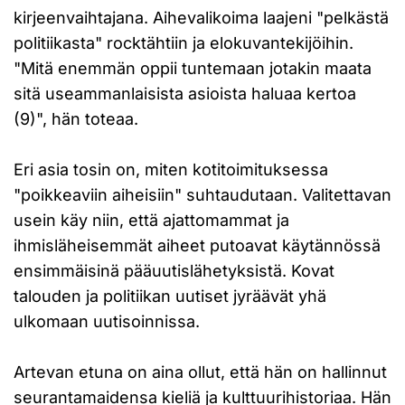
kirjeenvaihtajana. Aihevalikoima laajeni "pelkästä
politiikasta" rocktähtiin ja elokuvantekijöihin.
"Mitä enemmän oppii tuntemaan jotakin maata
sitä useammanlaisista asioista haluaa kertoa
(9)", hän toteaa.
Eri asia tosin on, miten kotitoimituksessa
"poikkeaviin aiheisiin" suhtaudutaan. Valitettavan
usein käy niin, että ajattomammat ja
ihmisläheisemmät aiheet putoavat käytännössä
ensimmäisinä pääuutislähetyksistä. Kovat
talouden ja politiikan uutiset jyräävät yhä
ulkomaan uutisoinnissa.
Artevan etuna on aina ollut, että hän on hallinnut
seurantamaidensa kieliä ja kulttuurihistoriaa. Hän