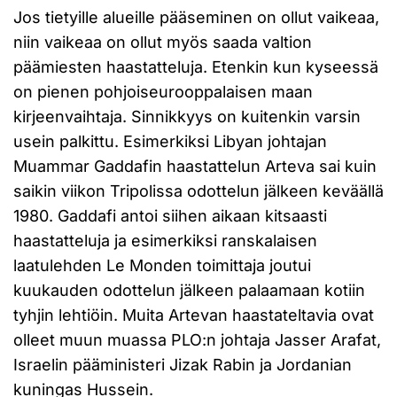
Jos tietyille alueille pääseminen on ollut vaikeaa,
niin vaikeaa on ollut myös saada valtion
päämiesten haastatteluja. Etenkin kun kyseessä
on pienen pohjoiseurooppalaisen maan
kirjeenvaihtaja. Sinnikkyys on kuitenkin varsin
usein palkittu. Esimerkiksi Libyan johtajan
Muammar Gaddafin haastattelun Arteva sai kuin
saikin viikon Tripolissa odottelun jälkeen keväällä
1980. Gaddafi antoi siihen aikaan kitsaasti
haastatteluja ja esimerkiksi ranskalaisen
laatulehden Le Monden toimittaja joutui
kuukauden odottelun jälkeen palaamaan kotiin
tyhjin lehtiöin. Muita Artevan haastateltavia ovat
olleet muun muassa PLO:n johtaja Jasser Arafat,
Israelin pääministeri Jizak Rabin ja Jordanian
kuningas Hussein.