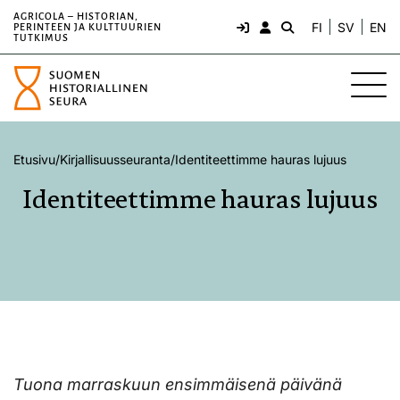
AGRICOLA – HISTORIAN,
FI
SV
EN
PERINTEEN JA KULTTUURIEN
TUTKIMUS
Etusivu
/
Kirjallisuusseuranta
/
Identiteettimme hauras lujuus
Identiteettimme hauras lujuus
Tuona marraskuun ensimmäisenä päivänä