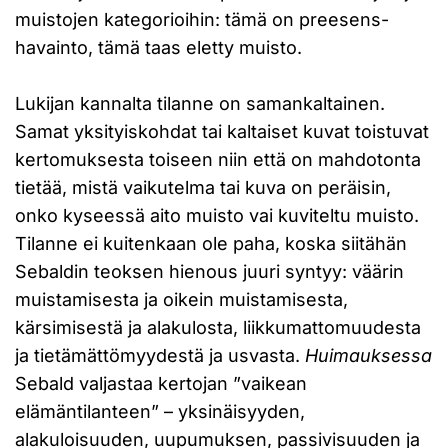
muistojen kategorioihin: tämä on preesens-
havainto, tämä taas eletty muisto.
Lukijan kannalta tilanne on samankaltainen.
Samat yksityiskohdat tai kaltaiset kuvat toistuvat
kertomuksesta toiseen niin että on mahdotonta
tietää, mistä vaikutelma tai kuva on peräisin,
onko kyseessä aito muisto vai kuviteltu muisto.
Tilanne ei kuitenkaan ole paha, koska siitähän
Sebaldin teoksen hienous juuri syntyy: väärin
muistamisesta ja oikein muistamisesta,
kärsimisestä ja alakulosta, liikkumattomuudesta
ja tietämättömyydestä ja usvasta.
Huimauksessa
Sebald valjastaa kertojan ”vaikean
elämäntilanteen” – yksinäisyyden,
alakuloisuuden, uupumuksen, passivisuuden ja