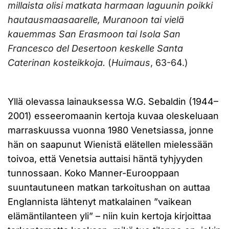
millaista olisi matkata harmaan laguunin poikki
hautausmaasaarelle, Muranoon tai vielä
kauemmas San Erasmoon tai Isola San
Francesco del Desertoon keskelle Santa
Caterinan kosteikkoja.
(
Huimaus
, 63-64.)
Yllä olevassa lainauksessa W.G. Sebaldin (1944–
2001) esseeromaanin kertoja kuvaa oleskeluaan
marraskuussa vuonna 1980 Venetsiassa, jonne
hän on saapunut Wienistä elätellen mielessään
toivoa, että Venetsia auttaisi häntä tyhjyyden
tunnossaan. Koko Manner-Eurooppaan
suuntautuneen matkan tarkoitushan on auttaa
Englannista lähtenyt matkalainen ”vaikean
elämäntilanteen yli” – niin kuin kertoja kirjoittaa