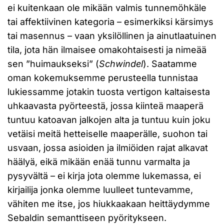
ei kuitenkaan ole mikään valmis tunnemöhkäle
tai affektiivinen kategoria – esimerkiksi kärsimys
tai masennus – vaan yksilöllinen ja ainutlaatuinen
tila, jota hän ilmaisee omakohtaisesti ja nimeää
sen ”huimaukseksi” (
Schwindel
). Saatamme
oman kokemuksemme perusteella tunnistaa
lukiessamme jotakin tuosta vertigon kaltaisesta
uhkaavasta pyörteestä, jossa kiinteä maaperä
tuntuu katoavan jalkojen alta ja tuntuu kuin joku
vetäisi meitä hetteiselle maaperälle, suohon tai
usvaan, jossa asioiden ja ilmiöiden rajat alkavat
häälyä, eikä mikään enää tunnu varmalta ja
pysyvältä – ei kirja jota olemme lukemassa, ei
kirjailija jonka olemme luulleet tuntevamme,
vähiten me itse, jos hiukkaakaan heittäydymme
Sebaldin semanttiseen pyöritykseen.