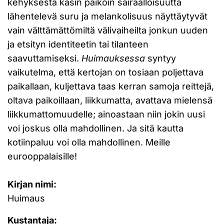
kehyksestä käsin paikoin sairaalloisuutta
lähentelevä suru ja melankolisuus näyttäytyvät
vain välttämättömiltä välivaiheilta jonkun uuden
ja etsityn identiteetin tai tilanteen
saavuttamiseksi.
Huimauksessa
syntyy
vaikutelma, että kertojan on tosiaan poljettava
paikallaan, kuljettava taas kerran samoja reittejä,
oltava paikoillaan, liikkumatta, avattava mielensä
liikkumattomuudelle; ainoastaan niin jokin uusi
voi joskus olla mahdollinen. Ja sitä kautta
kotiinpaluu voi olla mahdollinen. Meille
eurooppalaisille!
Kirjan nimi:
Huimaus
Kustantaja: