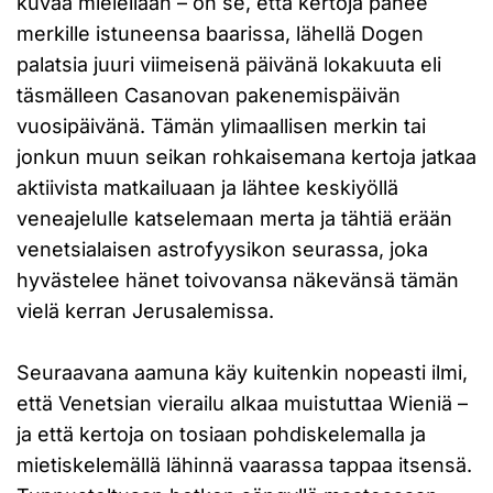
kuvaa mielellään – on se, että kertoja panee
merkille istuneensa baarissa, lähellä Dogen
palatsia juuri viimeisenä päivänä lokakuuta eli
täsmälleen Casanovan pakenemispäivän
vuosipäivänä. Tämän ylimaallisen merkin tai
jonkun muun seikan rohkaisemana kertoja jatkaa
aktiivista matkailuaan ja lähtee keskiyöllä
veneajelulle katselemaan merta ja tähtiä erään
venetsialaisen astrofyysikon seurassa, joka
hyvästelee hänet toivovansa näkevänsä tämän
vielä kerran Jerusalemissa.
Seuraavana aamuna käy kuitenkin nopeasti ilmi,
että Venetsian vierailu alkaa muistuttaa Wieniä –
ja että kertoja on tosiaan pohdiskelemalla ja
mietiskelemällä lähinnä vaarassa tappaa itsensä.