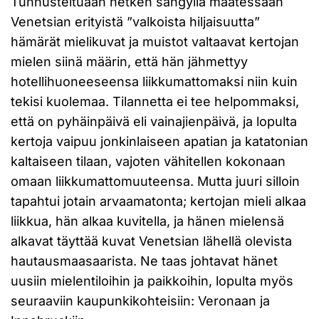
Tunnusteltuaan hetken sängyllä maatessaan
Venetsian erityistä ”valkoista hiljaisuutta”
hämärät mielikuvat ja muistot valtaavat kertojan
mielen siinä määrin, että hän jähmettyy
hotellihuoneeseensa liikkumattomaksi niin kuin
tekisi kuolemaa. Tilannetta ei tee helpommaksi,
että on pyhäinpäivä eli vainajienpäivä, ja lopulta
kertoja vaipuu jonkinlaiseen apatian ja katatonian
kaltaiseen tilaan, vajoten vähitellen kokonaan
omaan liikkumattomuuteensa. Mutta juuri silloin
tapahtui jotain arvaamatonta; kertojan mieli alkaa
liikkua, hän alkaa kuvitella, ja hänen mielensä
alkavat täyttää kuvat Venetsian lähellä olevista
hautausmaasaarista. Ne taas johtavat hänet
uusiin mielentiloihin ja paikkoihin, lopulta myös
seuraaviin kaupunkikohteisiin: Veronaan ja