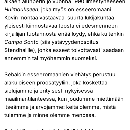
alkaen alunperin jo vuonna 1990 ilmestyneeseen
Huimaukseen
, joka myös on esseeromaani.
Kovin montaa vastaavaa, suurta lukijakuntaa
yleisesti kiinnostavaa teosta ei edesmenneen
kirjailijan tuotannosta enää löydy, ehkä kuitenkin
Campo Santo
(siis ystävyydenosoitus
Stendhalille), jonka esseet toivottavasti saadaan
ennemmin tai myöhemmin suomeksi.
Sebaldin esseeromaanien viehätys perustuu
alakuloiseen proosatyyliin, joka koskettaa
sielujamme ja erityisesti nykyisessä
maailmantilanteessa, kun joudumme miettimään
itseämme ja arvojamme: keitä olemme, mistä
tulemme ja minne olemme menossa.