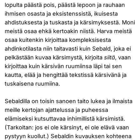
lopulta päästä pois, päästä lepoon ja rauhaan
ihmisen osasta ja eksistenssistä, ikuisesta
ahdistuksesta ja tuskasta ja kärsimyksestä. Moni
meistä osaa ehkä kertoakin niistä. Harva meistä
osaa kuitenkin kirjoittaa kompleksisesta
ahdinkotilasta niin taitavasti kuin Sebald, joka ei
pelkästään kuvaa kärsimystä, kirjoita
siitä
, vaan
kirjoittaa kuin kärsivän ruumiinsa läpi tai sen
kautta, elää ja hengittää tekstissä kärsivänä ja
tuskaisena ruumiina.
Sebaldilla on toisin sanoen taito lukea ja ilmaista
meille kertojan ajattelussa ja puheessa
elämiseksi kutsuttavaa inhimillistä kärsimistä.
(Tarkoitan: jos ei ole kärsinyt, ei ole elävä vaan
pystyyn kuollut.) Sebaldin kuvauksen kohteena