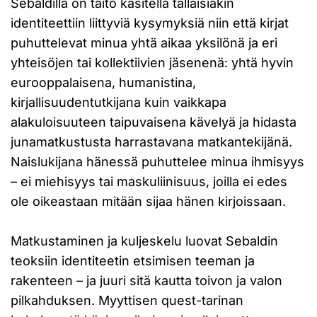
Sebaldilla on taito käsitellä tällaisiakin
identiteettiin liittyviä kysymyksiä niin että kirjat
puhuttelevat minua yhtä aikaa yksilönä ja eri
yhteisöjen tai kollektiivien jäsenenä: yhtä hyvin
eurooppalaisena, humanistina,
kirjallisuudentutkijana kuin vaikkapa
alakuloisuuteen taipuvaisena kävelyä ja hidasta
junamatkustusta harrastavana matkantekijänä.
Naislukijana hänessä puhuttelee minua ihmisyys
– ei miehisyys tai maskuliinisuus, joilla ei edes
ole oikeastaan mitään sijaa hänen kirjoissaan.
Matkustaminen ja kuljeskelu luovat Sebaldin
teoksiin identiteetin etsimisen teeman ja
rakenteen – ja juuri sitä kautta toivon ja valon
pilkahduksen. Myyttisen quest-tarinan