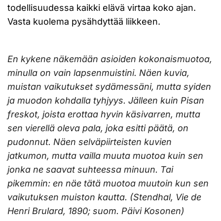
todellisuudessa kaikki elävä virtaa koko ajan.
Vasta kuolema pysähdyttää liikkeen.
En kykene näkemään asioiden kokonaismuotoa,
minulla on vain lapsenmuistini. Näen kuvia,
muistan vaikutukset sydämessäni, mutta syiden
ja muodon kohdalla tyhjyys. Jälleen kuin Pisan
freskot, joista erottaa hyvin käsivarren, mutta
sen vierellä oleva pala, joka esitti päätä, on
pudonnut. Näen selväpiirteisten kuvien
jatkumon, mutta vailla muuta muotoa kuin sen
jonka ne saavat suhteessa minuun. Tai
pikemmin: en näe tätä muotoa muutoin kun sen
vaikutuksen muiston kautta. (Stendhal, Vie de
Henri Brulard, 1890; suom. Päivi Kosonen)