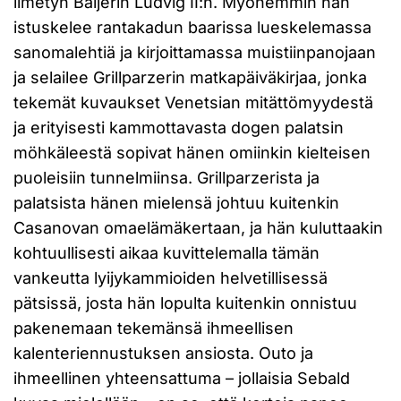
ilmetyn Baijerin Ludvig II:n. Myöhemmin hän
istuskelee rantakadun baarissa lueskelemassa
sanomalehtiä ja kirjoittamassa muistiinpanojaan
ja selailee Grillparzerin matkapäiväkirjaa, jonka
tekemät kuvaukset Venetsian mitättömyydestä
ja erityisesti kammottavasta dogen palatsin
möhkäleestä sopivat hänen omiinkin kielteisen
puoleisiin tunnelmiinsa. Grillparzerista ja
palatsista hänen mielensä johtuu kuitenkin
Casanovan omaelämäkertaan, ja hän kuluttaakin
kohtuullisesti aikaa kuvittelemalla tämän
vankeutta lyijykammioiden helvetillisessä
pätsissä, josta hän lopulta kuitenkin onnistuu
pakenemaan tekemänsä ihmeellisen
kalenteriennustuksen ansiosta. Outo ja
ihmeellinen yhteensattuma – jollaisia Sebald