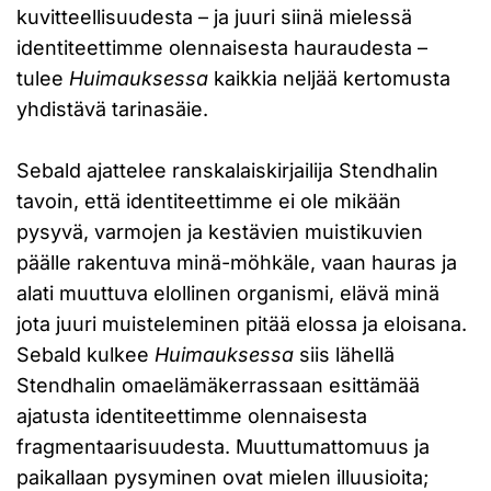
kuvitteellisuudesta – ja juuri siinä mielessä
identiteettimme olennaisesta hauraudesta –
tulee
Huimauksessa
kaikkia neljää kertomusta
yhdistävä tarinasäie.
Sebald ajattelee ranskalaiskirjailija Stendhalin
tavoin, että identiteettimme ei ole mikään
pysyvä, varmojen ja kestävien muistikuvien
päälle rakentuva minä-möhkäle, vaan hauras ja
alati muuttuva elollinen organismi, elävä minä
jota juuri muisteleminen pitää elossa ja eloisana.
Sebald kulkee
Huimauksessa
siis lähellä
Stendhalin omaelämäkerrassaan esittämää
ajatusta identiteettimme olennaisesta
fragmentaarisuudesta. Muuttumattomuus ja
paikallaan pysyminen ovat mielen illuusioita;