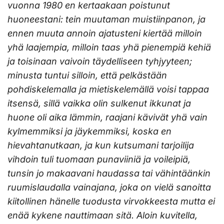
vuonna 1980 en kertaakaan poistunut
huoneestani: tein muutaman muistiinpanon, ja
ennen muuta annoin ajatusteni kiertää milloin
yhä laajempia, milloin taas yhä pienempiä kehiä
ja toisinaan vaivoin täydelliseen tyhjyyteen;
minusta tuntui silloin, että pelkästään
pohdiskelemalla ja mietiskelemällä voisi tappaa
itsensä, sillä vaikka olin sulkenut ikkunat ja
huone oli aika lämmin, raajani kävivät yhä vain
kylmemmiksi ja jäykemmiksi, koska en
hievahtanutkaan, ja kun kutsumani tarjoilija
vihdoin tuli tuomaan punaviiniä ja voileipiä,
tunsin jo makaavani haudassa tai vähintäänkin
ruumislaudalla vainajana, joka on vielä sanoitta
kiitollinen hänelle tuodusta virvokkeesta mutta ei
enää kykene nauttimaan sitä. Aloin kuvitella,