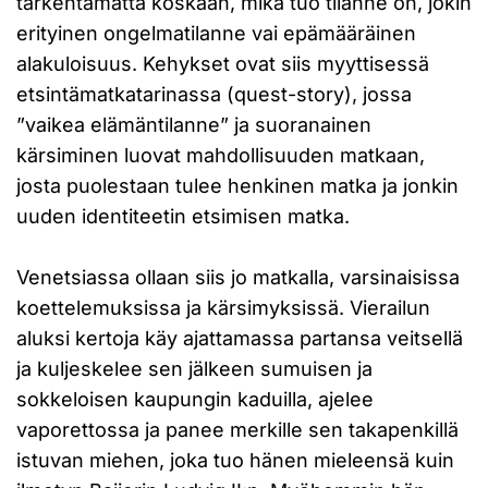
tarkentamatta koskaan, mikä tuo tilanne on, jokin
erityinen ongelmatilanne vai epämääräinen
alakuloisuus. Kehykset ovat siis myyttisessä
etsintämatkatarinassa (quest-story), jossa
”vaikea elämäntilanne” ja suoranainen
kärsiminen luovat mahdollisuuden matkaan,
josta puolestaan tulee henkinen matka ja jonkin
uuden identiteetin etsimisen matka.
Venetsiassa ollaan siis jo matkalla, varsinaisissa
koettelemuksissa ja kärsimyksissä. Vierailun
aluksi kertoja käy ajattamassa partansa veitsellä
ja kuljeskelee sen jälkeen sumuisen ja
sokkeloisen kaupungin kaduilla, ajelee
vaporettossa ja panee merkille sen takapenkillä
istuvan miehen, joka tuo hänen mieleensä kuin