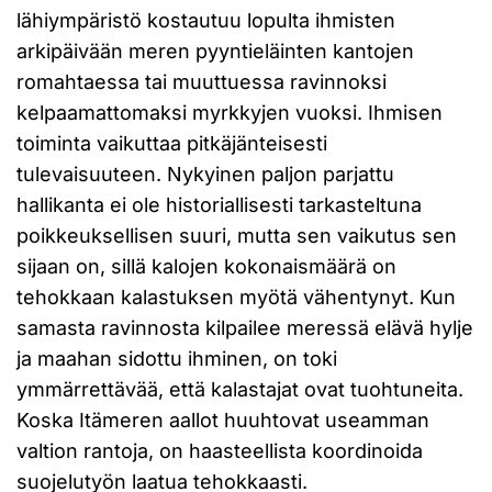
lähiympäristö kostautuu lopulta ihmisten
arkipäivään meren pyyntieläinten kantojen
romahtaessa tai muuttuessa ravinnoksi
kelpaamattomaksi myrkkyjen vuoksi. Ihmisen
toiminta vaikuttaa pitkäjänteisesti
tulevaisuuteen. Nykyinen paljon parjattu
hallikanta ei ole historiallisesti tarkasteltuna
poikkeuksellisen suuri, mutta sen vaikutus sen
sijaan on, sillä kalojen kokonaismäärä on
tehokkaan kalastuksen myötä vähentynyt. Kun
samasta ravinnosta kilpailee meressä elävä hylje
ja maahan sidottu ihminen, on toki
ymmärrettävää, että kalastajat ovat tuohtuneita.
Koska Itämeren aallot huuhtovat useamman
valtion rantoja, on haasteellista koordinoida
suojelutyön laatua tehokkaasti.