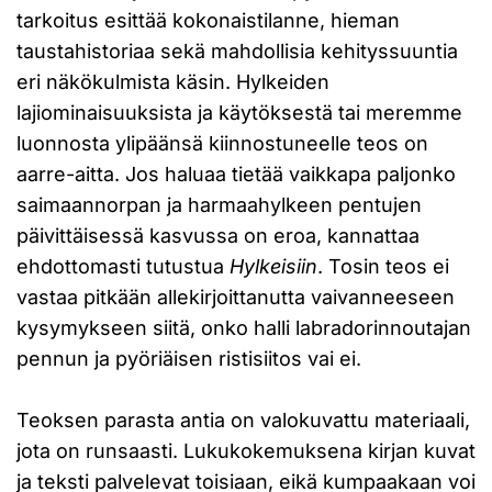
tarkoitus esittää kokonaistilanne, hieman
taustahistoriaa sekä mahdollisia kehityssuuntia
eri näkökulmista käsin. Hylkeiden
lajiominaisuuksista ja käytöksestä tai meremme
luonnosta ylipäänsä kiinnostuneelle teos on
aarre-aitta. Jos haluaa tietää vaikkapa paljonko
saimaannorpan ja harmaahylkeen pentujen
päivittäisessä kasvussa on eroa, kannattaa
ehdottomasti tutustua
Hylkeisiin
. Tosin teos ei
vastaa pitkään allekirjoittanutta vaivanneeseen
kysymykseen siitä, onko halli labradorinnoutajan
pennun ja pyöriäisen ristisiitos vai ei.
Teoksen parasta antia on valokuvattu materiaali,
jota on runsaasti. Lukukokemuksena kirjan kuvat
ja teksti palvelevat toisiaan, eikä kumpaakaan voi