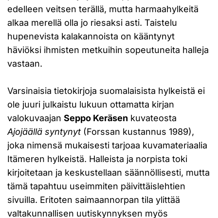
edelleen veitsen terällä, mutta harmaahylkeitä
alkaa merellä olla jo riesaksi asti. Taistelu
hupenevista kalakannoista on kääntynyt
häviöksi ihmisten metkuihin sopeutuneita halleja
vastaan.
Varsinaisia tietokirjoja suomalaisista hylkeistä ei
ole juuri julkaistu lukuun ottamatta kirjan
valokuvaajan
Seppo Keräsen
kuvateosta
Ajojäällä syntynyt
(Forssan kustannus 1989),
joka nimensä mukaisesti tarjoaa kuvamateriaalia
Itämeren hylkeistä. Halleista ja norpista toki
kirjoitetaan ja keskustellaan säännöllisesti, mutta
tämä tapahtuu useimmiten päivittäislehtien
sivuilla. Eritoten saimaannorpan tila ylittää
valtakunnallisen uutiskynnyksen myös