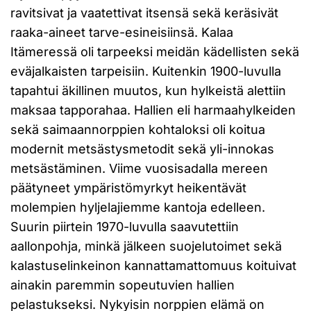
ravitsivat ja vaatettivat itsensä sekä keräsivät
raaka-aineet tarve-esineisiinsä. Kalaa
Itämeressä oli tarpeeksi meidän kädellisten sekä
eväjalkaisten tarpeisiin. Kuitenkin 1900-luvulla
tapahtui äkillinen muutos, kun hylkeistä alettiin
maksaa tapporahaa. Hallien eli harmaahylkeiden
sekä saimaannorppien kohtaloksi oli koitua
modernit metsästysmetodit sekä yli-innokas
metsästäminen. Viime vuosisadalla mereen
päätyneet ympäristömyrkyt heikentävät
molempien hyljelajiemme kantoja edelleen.
Suurin piirtein 1970-luvulla saavutettiin
aallonpohja, minkä jälkeen suojelutoimet sekä
kalastuselinkeinon kannattamattomuus koituivat
ainakin paremmin sopeutuvien hallien
pelastukseksi. Nykyisin norppien elämä on