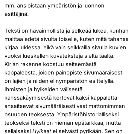
mm. ansioistaan ympäristön ja luonnon
esittäjinä.
Teksti on havainnollista ja selkeää lukea, kunhan
malttaa edetä sivulta toiselle, kuten mitä tahansa
kirjaa lukiessa, eikä vain seikkailla sivulla kuvien
vuoksi lueskellen kuvatekstejä sieltä täältä.
Kirjan rakenne koostuu seitsemästä
kappaleesta, joiden painopiste sivumääräisesti
on lajien ja niiden elinympäristön esittelyllä.
Ihmisten ja hylkeiden välisestä
kanssakäymisestä kertovat kaksi kappaletta
ansaitsevat sivumääräisesti vaatimattomimman
osuuden teoksesta. Ympäristöhistorialliseksi
teokseksi teksti on hieman epätarkkaa, mutta
sellaiseksi
Hylkeet
ei selvästi pyrikään. Sen on