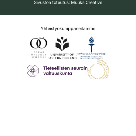
Sivuston toteutus:
Muuks Creative
Yhteistyökumppaneitamme