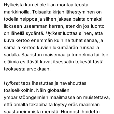
Hylkeistä kun ei ole liian montaa teosta
markkinoilla. Toisaalta kirjan lähestyminen on
todella helppoa ja siihen jaksaa palata omaksi
ilokseen useamman kerran, etenkin jos luonto
on lähellä sydäntä.
Hylkeet
luottaa siihen, että
kuva kertoo enemmän kuin ne tuhat sanaa, ja
samalla kertoo kuvien lukumäärän runsaalla
sadalla. Saariston maisemaa ja tunnelmia tai itse
eläimiä esittävät kuvat itsessään tekevät tästä
teoksesta arvokkaan.
Hylkeet
teos ihastuttaa ja havahduttaa
tosiseikkoihin. Näin globaalien
ympäristöongelmien maailmassa on muistettava,
että omalta takapihalta löytyy eräs maailman
saastuneimmista meristä. Huonosti hoidettu