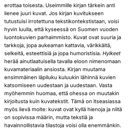
erottaa toisesta. Useimmille kirjan tärkein anti
lienee juuri kuvat. Jos kirjan kuvitukseen
tutustuisi irrotettuna tekstikontekstistaan, voisi
hyvin luulla, että kyseessä on Suomen vuoden
luontokuvien parhaimmisto. Kuvat ovat suuria ja
tarkkoja, jopa aukeaman kattavia, värikkäitä,
selkeitä, esteettisiä ja jopa humoristisia.
Hylkeet
herää ainutlaatuisella tavalla eloon nimenomaan
kuvamateriaalin ansiosta. Kirjan muutama
ensimmäinen läpiluku kuluukin lähinnä kuvien
katsomiseen uudestaan ja uudestaan. Vasta
myöhemmin huomaa, että ohessa on muutakin
kirjoitusta kuin kuvatekstit. Tämä on itseasiassa
myös lievä moite: kuvat ovat kyllä hienoja ja niitä
on sopivissa määrin, mutta tekstiä ja
havainnollistavia tilastoja voisi olla enemmänkin.