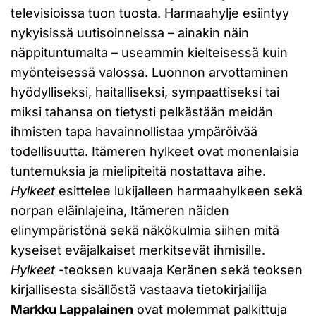
televisioissa tuon tuosta. Harmaahylje esiintyy
nykyisissä uutisoinneissa – ainakin näin
näppituntumalta – useammin kielteisessä kuin
myönteisessä valossa. Luonnon arvottaminen
hyödylliseksi, haitalliseksi, sympaattiseksi tai
miksi tahansa on tietysti pelkästään meidän
ihmisten tapa havainnollistaa ympäröivää
todellisuutta. Itämeren hylkeet ovat monenlaisia
tuntemuksia ja mielipiteitä nostattava aihe.
Hylkeet
esittelee lukijalleen harmaahylkeen sekä
norpan eläinlajeina, Itämeren näiden
elinympäristönä sekä näkökulmia siihen mitä
kyseiset eväjalkaiset merkitsevät ihmisille.
Hylkeet
-teoksen kuvaaja Keränen sekä teoksen
kirjallisesta sisällöstä vastaava tietokirjailija
Markku Lappalainen
ovat molemmat palkittuja