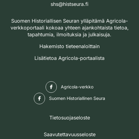
shs@histseura.fi
Suomen Historiallisen Seuran ylläpitämä Agricola-
verkkoportaali kokoaa yhteen ajankohtaista tietoa,
tapahtumia, ilmoituksia ja julkaisuja.
Hakemisto tieteenaloittain
Lisätietoa Agricola-portaalista
Facebook
Agricola-verkko
Facebook
Suomen Historiallinen Seura
Tietosuojaseloste
Saavutettavuusseloste