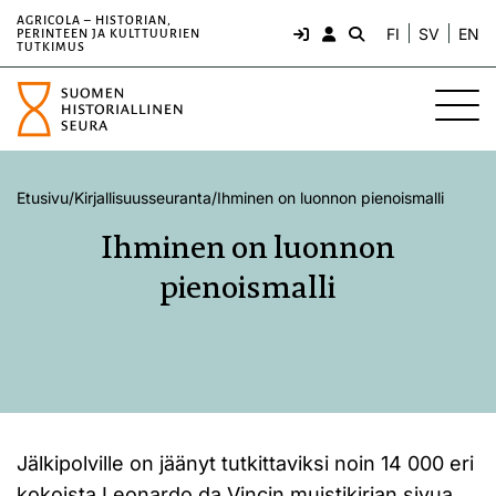
AGRICOLA – HISTORIAN,
FI
SV
EN
PERINTEEN JA KULTTUURIEN
TUTKIMUS
Etusivu
/
Kirjallisuusseuranta
/
Ihminen on luonnon pienoismalli
Ihminen on luonnon
pienoismalli
Jälkipolville on jäänyt tutkittaviksi noin 14 000 eri
kokoista Leonardo da Vincin muistikirjan sivua.