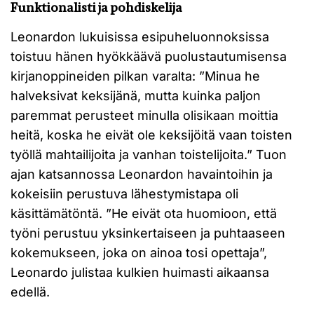
Funktionalisti ja pohdiskelija
Leonardon lukuisissa esipuheluonnoksissa
toistuu hänen hyökkäävä puolustautumisensa
kirjanoppineiden pilkan varalta: ”Minua he
halveksivat keksijänä, mutta kuinka paljon
paremmat perusteet minulla olisikaan moittia
heitä, koska he eivät ole keksijöitä vaan toisten
työllä mahtailijoita ja vanhan toistelijoita.” Tuon
ajan katsannossa Leonardon havaintoihin ja
kokeisiin perustuva lähestymistapa oli
käsittämätöntä. ”He eivät ota huomioon, että
työni perustuu yksinkertaiseen ja puhtaaseen
kokemukseen, joka on ainoa tosi opettaja”,
Leonardo julistaa kulkien huimasti aikaansa
edellä.