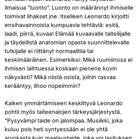
ilmaisua ”luonto”. Luonto on määrännyt ihmiselle
toimivat lihakset jne. Itselleen Leonardo kirjoitti
ensihavainnoista kumpuavia tehtäviä: esitä,
laadi, piirrä, kuvaa! Elämää kuvaavalle taiteilijalle
ja täydellistä anatomian opasta suunnittelevalle
tutkijalle ei riittänyt normaalitila tai
keskimääräinen. Esimerkiksi: Mikä ruumiinosa ei
ihmisen laihtuessa koskaan pienene kovin
näkyvästi? Mikä niistä osista, joihin rasvaa
kerääntyy, lihoo nopeimmin?
Kaiken ymmärtämiseen keskittyvä Leonardo
pohtii myös taiteenalojen tärkeysjärjestystä.
”Pysyvämpi taide on jalompaa. Musiikki, joka
kuluu pois heti syntyessään ei ole yhtä
arvokasta kuin maalaustaide, joka voi lasituksen