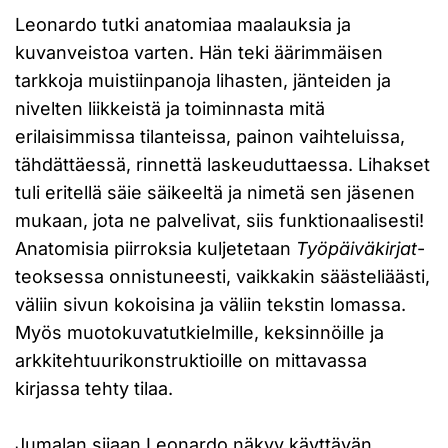
Leonardo tutki anatomiaa maalauksia ja
kuvanveistoa varten. Hän teki äärimmäisen
tarkkoja muistiinpanoja lihasten, jänteiden ja
nivelten liikkeistä ja toiminnasta mitä
erilaisimmissa tilanteissa, painon vaihteluissa,
tähdättäessä, rinnettä laskeuduttaessa. Lihakset
tuli eritellä säie säikeeltä ja nimetä sen jäsenen
mukaan, jota ne palvelivat, siis funktionaalisesti!
Anatomisia piirroksia kuljetetaan
Työpäiväkirjat
-
teoksessa onnistuneesti, vaikkakin säästeliäästi,
väliin sivun kokoisina ja väliin tekstin lomassa.
Myös muotokuvatutkielmille, keksinnöille ja
arkkitehtuurikonstruktioille on mittavassa
kirjassa tehty tilaa.
Jumalan sijaan Leonardo näkyy käyttävän