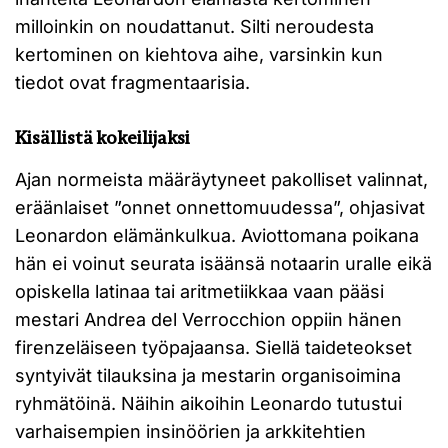
milloinkin on noudattanut. Silti neroudesta
kertominen on kiehtova aihe, varsinkin kun
tiedot ovat fragmentaarisia.
Kisällistä kokeilijaksi
Ajan normeista määräytyneet pakolliset valinnat,
eräänlaiset ”onnet onnettomuudessa”, ohjasivat
Leonardon elämänkulkua. Aviottomana poikana
hän ei voinut seurata isäänsä notaarin uralle eikä
opiskella latinaa tai aritmetiikkaa vaan pääsi
mestari Andrea del Verrocchion oppiin hänen
firenzeläiseen työpajaansa. Siellä taideteokset
syntyivät tilauksina ja mestarin organisoimina
ryhmätöinä. Näihin aikoihin Leonardo tutustui
varhaisempien insinöörien ja arkkitehtien