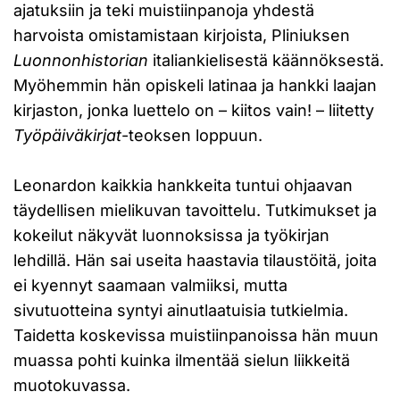
ajatuksiin ja teki muistiinpanoja yhdestä
harvoista omistamistaan kirjoista, Pliniuksen
Luonnonhistorian
italiankielisestä käännöksestä.
Myöhemmin hän opiskeli latinaa ja hankki laajan
kirjaston, jonka luettelo on – kiitos vain! – liitetty
Työpäiväkirjat
-teoksen loppuun.
Leonardon kaikkia hankkeita tuntui ohjaavan
täydellisen mielikuvan tavoittelu. Tutkimukset ja
kokeilut näkyvät luonnoksissa ja työkirjan
lehdillä. Hän sai useita haastavia tilaustöitä, joita
ei kyennyt saamaan valmiiksi, mutta
sivutuotteina syntyi ainutlaatuisia tutkielmia.
Taidetta koskevissa muistiinpanoissa hän muun
muassa pohti kuinka ilmentää sielun liikkeitä
muotokuvassa.