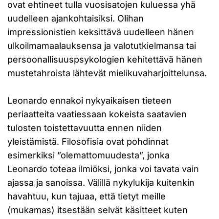
ovat ehtineet tulla vuosisatojen kuluessa yhä
uudelleen ajankohtaisiksi. Olihan
impressionistien keksittävä uudelleen hänen
ulkoilmamaalauksensa ja valotutkielmansa tai
persoonallisuuspsykologien kehitettävä hänen
mustetahroista lähtevät mielikuvaharjoittelunsa.
Leonardo ennakoi nykyaikaisen tieteen
periaatteita vaatiessaan kokeista saatavien
tulosten toistettavuutta ennen niiden
yleistämistä. Filosofisia ovat pohdinnat
esimerkiksi ”olemattomuudesta”, jonka
Leonardo toteaa ilmiöksi, jonka voi tavata vain
ajassa ja sanoissa. Välillä nykylukija kuitenkin
havahtuu, kun tajuaa, että tietyt meille
(mukamas) itsestään selvät käsitteet kuten