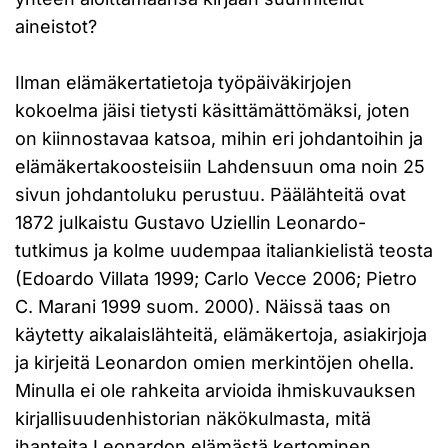
aineistot?
Ilman elämäkertatietoja työpäiväkirjojen
kokoelma jäisi tietysti käsittämättömäksi, joten
on kiinnostavaa katsoa, mihin eri johdantoihin ja
elämäkertakoosteisiin Lahdensuun oma noin 25
sivun johdantoluku perustuu. Päälähteitä ovat
1872 julkaistu Gustavo Uziellin Leonardo-
tutkimus ja kolme uudempaa italiankielistä teosta
(Edoardo Villata 1999; Carlo Vecce 2006; Pietro
C. Marani 1999 suom. 2000). Näissä taas on
käytetty aikalaislähteitä, elämäkertoja, asiakirjoja
ja kirjeitä Leonardon omien merkintöjen ohella.
Minulla ei ole rahkeita arvioida ihmiskuvauksen
kirjallisuudenhistorian näkökulmasta, mitä
ihanteita Leonardon elämästä kertominen