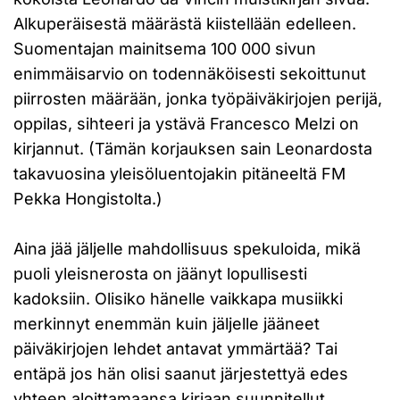
Alkuperäisestä määrästä kiistellään edelleen.
Suomentajan mainitsema 100 000 sivun
enimmäisarvio on todennäköisesti sekoittunut
piirrosten määrään, jonka työpäiväkirjojen perijä,
oppilas, sihteeri ja ystävä Francesco Melzi on
kirjannut. (Tämän korjauksen sain Leonardosta
takavuosina yleisöluentojakin pitäneeltä FM
Pekka Hongistolta.)
Aina jää jäljelle mahdollisuus spekuloida, mikä
puoli yleisnerosta on jäänyt lopullisesti
kadoksiin. Olisiko hänelle vaikkapa musiikki
merkinnyt enemmän kuin jäljelle jääneet
päiväkirjojen lehdet antavat ymmärtää? Tai
entäpä jos hän olisi saanut järjestettyä edes
yhteen aloittamaansa kirjaan suunnitellut