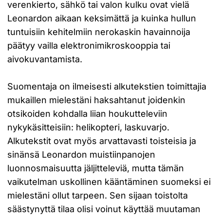
verenkierto, sähkö tai valon kulku ovat vielä
Leonardon aikaan keksimättä ja kuinka hullun
tuntuisiin kehitelmiin nerokaskin havainnoija
päätyy vailla elektronimikroskooppia tai
aivokuvantamista.
Suomentaja on ilmeisesti alkutekstien toimittajia
mukaillen mielestäni haksahtanut joidenkin
otsikoiden kohdalla liian houkutteleviin
nykykäsitteisiin: helikopteri, laskuvarjo.
Alkutekstit ovat myös arvattavasti toisteisia ja
sinänsä Leonardon muistiinpanojen
luonnosmaisuutta jäljitteleviä, mutta tämän
vaikutelman uskollinen kääntäminen suomeksi ei
mielestäni ollut tarpeen. Sen sijaan toistolta
säästynyttä tilaa olisi voinut käyttää muutaman