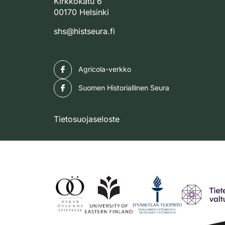
Kirkkokatu 6
00170 Helsinki
shs@histseura.fi
Facebook
Agricola-verkko
Facebook
Suomen Historiallinen Seura
Tietosuojaseloste