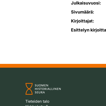
Julkaisuvuosi:
Sivumäärä:
Kirjoittajat:
Esittelyn kirjoitt
Tieteiden talo