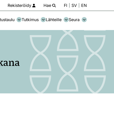
Rekisteröidy
Hae
FI
SV
EN
tustaulu
Tutkimus
Lähteille
Seura
kana