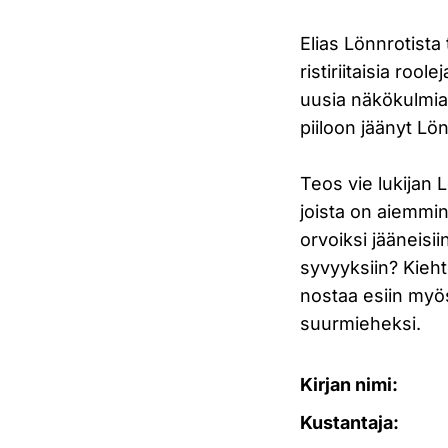
Elias Lönnrotist
ristiriitaisia roo
uusia näkökulmia 
piiloon jäänyt Lön
Teos vie lukijan 
joista on aiemmin
orvoiksi jääneisi
syvyyksiin? Kieh
nostaa esiin myös
suurmieheksi.
Kirjan nimi:
Kustantaja: