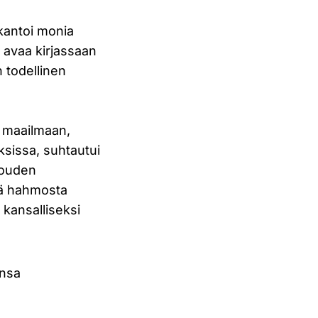
kantoi monia
n avaa kirjassaan
 todellinen
en maailmaan,
ksissa, suhtautui
unouden
tä hahmosta
 kansalliseksi
onsa