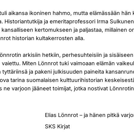
a tuli aikansa ikoninen hahmo, mutta elämässään hän 
leja. Historiantutkija ja emeritaprofessori Irma Sulkune
kansalliseen kertomukseen ja paljastaa, millainen on
nrot historian kultakerrosten alla.
Lönnrotin arkisiin hetkiin, perhesuhteisiin ja sisäise
 vaiettu. Miten Lönnrot tuki vaimoaan elämän vaikeu
in tyttäriinsä ja pakeni julkisuuden paineita kansanr
tova tarina suomalaisen kulttuurihistorian keskeises
 ne varjoon jääneet toimijat, jotka nostivat Lönnrotin
Elias Lönnrot – ja hänen pitkä varj
SKS Kirjat