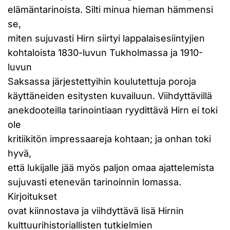
elämäntarinoista. Silti minua hieman hämmensi
se,
miten sujuvasti Hirn siirtyi lappalaisesiintyjien
kohtaloista 1830-luvun Tukholmassa ja 1910-
luvun
Saksassa järjestettyihin koulutettuja poroja
käyttäneiden esitysten kuvailuun. Viihdyttävillä
anekdooteilla tarinointiaan ryydittävä Hirn ei toki
ole
kritiikitön impressaareja kohtaan; ja onhan toki
hyvä,
että lukijalle jää myös paljon omaa ajattelemista
sujuvasti etenevän tarinoinnin lomassa.
Kirjoitukset
ovat kiinnostava ja viihdyttävä lisä Hirnin
kulttuurihistoriallisten tutkielmien