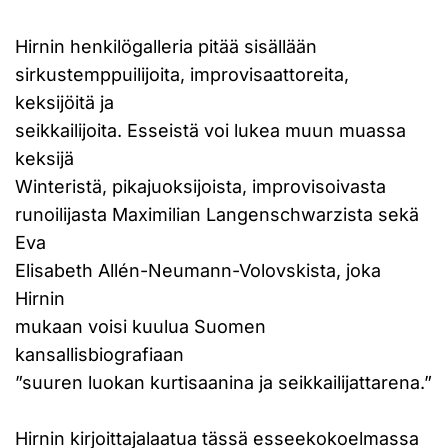
Hirnin henkilögalleria pitää sisällään
sirkustemppuilijoita, improvisaattoreita,
keksijöitä ja
seikkailijoita. Esseistä voi lukea muun muassa
keksijä
Winteristä, pikajuoksijoista, improvisoivasta
runoilijasta Maximilian Langenschwarzista sekä
Eva
Elisabeth Allén-Neumann-Volovskista, joka
Hirnin
mukaan voisi kuulua Suomen
kansallisbiografiaan
”suuren luokan kurtisaanina ja seikkailijattarena.”
Hirnin kirjoittajalaatua tässä esseekokoelmassa