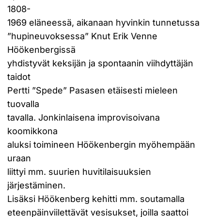
1808-
1969 eläneessä, aikanaan hyvinkin tunnetussa
”hupineuvoksessa” Knut Erik Venne
Höökenbergissä
yhdistyvät keksijän ja spontaanin viihdyttäjän
taidot
Pertti ”Spede” Pasasen etäisesti mieleen
tuovalla
tavalla. Jonkinlaisena improvisoivana
koomikkona
aluksi toimineen Höökenbergin myöhempään
uraan
liittyi mm. suurien huvitilaisuuksien
järjestäminen.
Lisäksi Höökenberg kehitti mm. soutamalla
eteenpäinviilettävät vesisukset, joilla saattoi