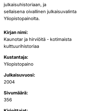
julkaisuhistoriaan, ja
sellaisena oivallinen julkaisuvalinta
Yliopistopainolta.
Kirjan nimi:
Kaunotar ja hirviöitä - kotimaista
kulttuurihistoriaa
Kustantaja:
Yliopistopaino
Julkaisuvuosi:
2004
Sivumäärä:
356
Kirjoittajat: