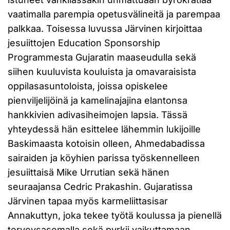
vaatimalla parempia opetusvälineitä ja parempaa
palkkaa. Toisessa luvussa Järvinen kirjoittaa
jesuiittojen Education Sponsorship
Programmesta Gujaratin maaseudulla sekä
siihen kuuluvista kouluista ja omavaraisista
oppilasasuntoloista, joissa opiskelee
pienviljelijöinä ja kamelinajajina elantonsa
hankkivien adivasiheimojen lapsia. Tässä
yhteydessä hän esittelee lähemmin lukijoille
Baskimaasta kotoisin olleen, Ahmedabadissa
sairaiden ja köyhien parissa työskennelleen
jesuiittaisä Mike Urrutian sekä hänen
seuraajansa Cedric Prakashin. Gujaratissa
Järvinen tapaa myös karmeliittasisar
Annakuttyn, joka tekee työtä koulussa ja pienellä
terveysasemalla sekä pyrkii vaikuttamaan