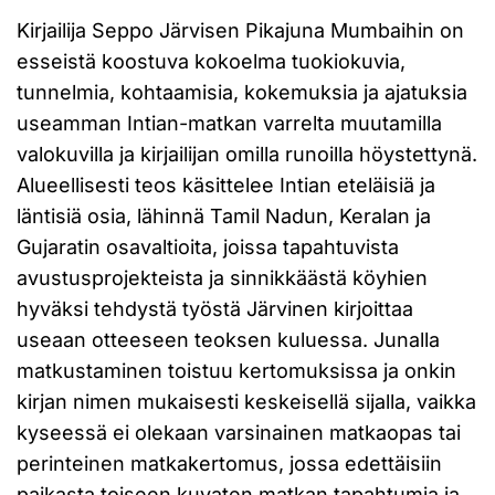
Kirjailija Seppo Järvisen Pikajuna Mumbaihin on
esseistä koostuva kokoelma tuokiokuvia,
tunnelmia, kohtaamisia, kokemuksia ja ajatuksia
useamman Intian-matkan varrelta muutamilla
valokuvilla ja kirjailijan omilla runoilla höystettynä.
Alueellisesti teos käsittelee Intian eteläisiä ja
läntisiä osia, lähinnä Tamil Nadun, Keralan ja
Gujaratin osavaltioita, joissa tapahtuvista
avustusprojekteista ja sinnikkäästä köyhien
hyväksi tehdystä työstä Järvinen kirjoittaa
useaan otteeseen teoksen kuluessa. Junalla
matkustaminen toistuu kertomuksissa ja onkin
kirjan nimen mukaisesti keskeisellä sijalla, vaikka
kyseessä ei olekaan varsinainen matkaopas tai
perinteinen matkakertomus, jossa edettäisiin
paikasta toiseen kuvaten matkan tapahtumia ja