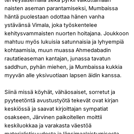
naisten aseman parantamiseksi, Mumbaissa
häntä puolestaan odottaa hänen vanha
ystävänsä Vimala, joka työskentelee
kehitysvammaisten nuorten hoitajana. Joukkoon
mahtuu myös lukuisia satunnaisia ja lyhyempiä
kohtaamisia, muun muassa Ahmedabadin
rautatieaseman kantajan, junassa tavatun
saddhun, pyhän miehen, ja Mumbaissa kukkia
myyvän alle yksivuotiaan lapsen äidin kanssa.
Siinä missä köyhät, vähäosaiset, sorretut ja
pyyteetöntä avustustyötä tekevät ovat kirjan
keskiössä ja saavat kirjoittajan sympatiat
osakseen, Järvinen paikoitellen moittii
keskiluokkaa ja varakasta väestöä
materialistisuudesta ja länsimaalaistumisesta