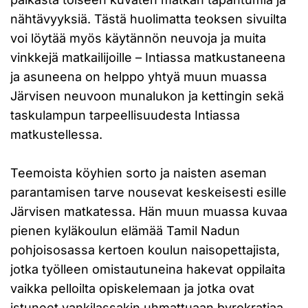
nähtävyyksiä. Tästä huolimatta teoksen sivuilta
voi löytää myös käytännön neuvoja ja muita
vinkkejä matkailijoille – Intiassa matkustaneena
ja asuneena on helppo yhtyä muun muassa
Järvisen neuvoon munalukon ja kettingin sekä
taskulampun tarpeellisuudesta Intiassa
matkustellessa.
Teemoista köyhien sorto ja naisten aseman
parantamisen tarve nousevat keskeisesti esille
Järvisen matkatessa. Hän muun muassa kuvaa
pienen kyläkoulun elämää Tamil Nadun
pohjoisosassa kertoen koulun naisopettajista,
jotka työlleen omistautuneina hakevat oppilaita
vaikka pelloilta opiskelemaan ja jotka ovat
istuneet vankilassakin uhmattuaan byrokratiaa