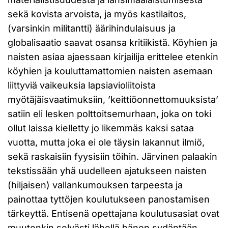
sekä kovista arvoista, ja myös kastilaitos,
(varsinkin militantti) äärihindulaisuus ja
globalisaatio saavat osansa kritiikistä. Köyhien ja
naisten asiaa ajaessaan kirjailija erittelee etenkin
köyhien ja kouluttamattomien naisten asemaan
liittyviä vaikeuksia lapsiavioliitoista
myötäjäisvaatimuksiin, ’keittiöonnettomuuksista’
satiin eli lesken polttoitsemurhaan, joka on toki
ollut laissa kielletty jo likemmäs kaksi sataa
vuotta, mutta joka ei ole täysin lakannut ilmiö,
sekä raskaisiin fyysisiin töihin. Järvinen palaakin
tekstissään yhä uudelleen ajatukseen naisten
(hiljaisen) vallankumouksen tarpeesta ja
painottaa tyttöjen koulutukseen panostamisen
tärkeyttä. Entisenä opettajana koulutusasiat ovat
muutenkin selvästi lähellä hänen sydäntään,