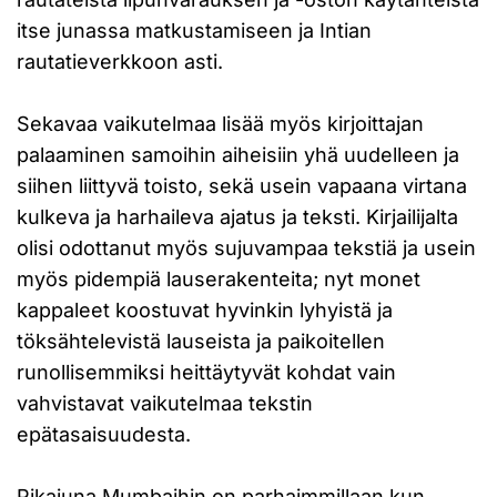
itse junassa matkustamiseen ja Intian
rautatieverkkoon asti.
Sekavaa vaikutelmaa lisää myös kirjoittajan
palaaminen samoihin aiheisiin yhä uudelleen ja
siihen liittyvä toisto, sekä usein vapaana virtana
kulkeva ja harhaileva ajatus ja teksti. Kirjailijalta
olisi odottanut myös sujuvampaa tekstiä ja usein
myös pidempiä lauserakenteita; nyt monet
kappaleet koostuvat hyvinkin lyhyistä ja
töksähtelevistä lauseista ja paikoitellen
runollisemmiksi heittäytyvät kohdat vain
vahvistavat vaikutelmaa tekstin
epätasaisuudesta.
Pikajuna Mumbaihin on parhaimmillaan kun