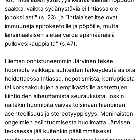
saakka, vaikka sydänystäviä ei Intiassa ole
jonoksi asti” (s. 23), ja ”Intialaiset itse ovat
immuuneja spirokeetoille ja pöpöille, mutta
länsimaalaisen sietää varoa epämääräisiä
pullovesikauppiaita” (s.47).
Hieman onnistuneemmin Järvinen tekee
huomiota vaikkapa suhteiden tärkeydestä asioita
hoidettaessa Intiassa, nepotismista, korruptiosta
tai korkeakoulujen alempikastisille asetettujen
kiintiöiden aiheuttamista seurauksista, joskin
näitäkin huomioita vaivaa toisinaan hienoinen
asenteellisuus ja stereotyyppisyys. Moninaisten
ongelmien esiintuomisesta huolimatta Järvisen
teoksessa jää kuitenkin päällimmäiseksi
positiivinen ja lämmin vaikutelma; kirjailija on mitä