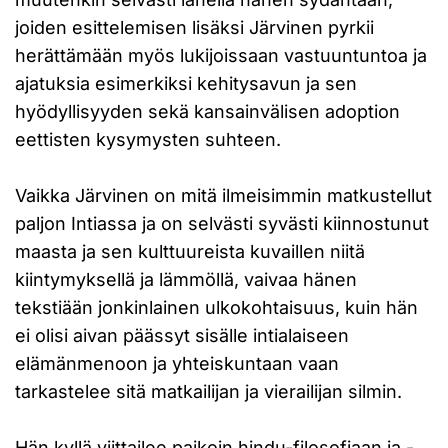
joiden esittelemisen lisäksi Järvinen pyrkii
herättämään myös lukijoissaan vastuuntuntoa ja
ajatuksia esimerkiksi kehitysavun ja sen
hyödyllisyyden sekä kansainvälisen adoption
eettisten kysymysten suhteen.
Vaikka Järvinen on mitä ilmeisimmin matkustellut
paljon Intiassa ja on selvästi syvästi kiinnostunut
maasta ja sen kulttuureista kuvaillen niitä
kiintymyksellä ja lämmöllä, vaivaa hänen
tekstiään jonkinlainen ulkokohtaisuus, kuin hän
ei olisi aivan päässyt sisälle intialaiseen
elämänmenoon ja yhteiskuntaan vaan
tarkastelee sitä matkailijan ja vierailijan silmin.
Hän kyllä viittailee paikoin hindu-filosofiaan ja -