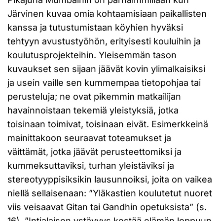
Järvinen kuvaa omia kohtaamisiaan paikallisten
kanssa ja tutustumistaan köyhien hyväksi
tehtyyn avustustyöhön, erityisesti kouluihin ja
koulutusprojekteihin. Yleisemmän tason
kuvaukset sen sijaan jäävät kovin ylimalkaisiksi
ja usein vaille sen kummempaa tietopohjaa tai
perusteluja; ne ovat pikemmin matkailijan
havainnoistaan tekemiä yleistyksiä, jotka
toisinaan toimivat, toisinaan eivät. Esimerkkeinä
mainittakoon seuraavat toteamukset ja
väittämät, jotka jäävät perusteettomiksi ja
kummeksuttaviksi, turhan yleistäviksi ja
stereotyyppisiksikin lausunnoiksi, joita on vaikea
niellä sellaisenaan: ”Yläkastien koulutetut nuoret
viis veisaavat Gitan tai Gandhin opetuksista” (s.
16), ”Intialaisen ystävyys kestää elämän loppuun