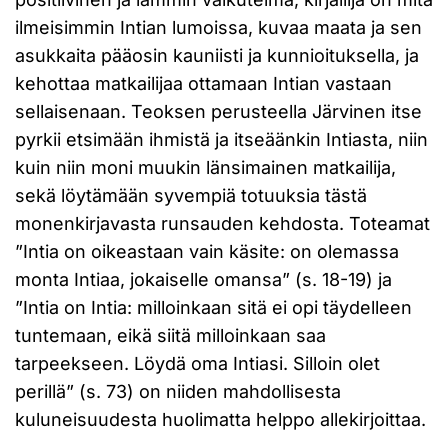
ilmeisimmin Intian lumoissa, kuvaa maata ja sen
asukkaita pääosin kauniisti ja kunnioituksella, ja
kehottaa matkailijaa ottamaan Intian vastaan
sellaisenaan. Teoksen perusteella Järvinen itse
pyrkii etsimään ihmistä ja itseäänkin Intiasta, niin
kuin niin moni muukin länsimainen matkailija,
sekä löytämään syvempiä totuuksia tästä
monenkirjavasta runsauden kehdosta. Toteamat
”Intia on oikeastaan vain käsite: on olemassa
monta Intiaa, jokaiselle omansa” (s. 18-19) ja
”Intia on Intia: milloinkaan sitä ei opi täydelleen
tuntemaan, eikä siitä milloinkaan saa
tarpeekseen. Löydä oma Intiasi. Silloin olet
perillä” (s. 73) on niiden mahdollisesta
kuluneisuudesta huolimatta helppo allekirjoittaa.