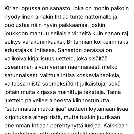
Kirjan lopussa on sanasto, joka on monin paikoin
hyödyllinen ainakin Intiaa tuntemattomalle ja
puolustaa näin hyvin paikkaansa, joskin
joukkoon mahtuu sellaisia virheitä kuin sanan raj
selitys varakuninkaaksi, Britannian korkeimmaksi
edustajaksi Intiassa. Sanaston perässä on
valikoiva kirjallisuusluettelo, joka sisältää
useamman sivun verran näennäisesti melko
satunnaisesti valittuja Intiaa koskevia teoksia,
valtaosa niistä suomeksi(kin) julkaistuja, sekä
joitain muita kirjassa mainittuja tekstejä. Tämä
luettelo palvellee aiheesta kiinnostunutta
”satunnaista matkailijaa” auttaen löytämään lisää
kirjoituksia aihepiiristä, mutta tuskin juurikaan
enemmän Intiaan perehtynyttä lukijaa. Kaikkiaan
on todettava, että vähän kontaktipintaa Intiaan