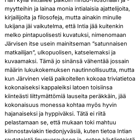
myytteihin ja lainaa monia intialaisia ajattelijoita,
kirjailijoita ja filosofeja, mutta ainakin minulle
lukijana jäi vaikutelma, että Intia jää kuitenkin
melko pintapuolisesti kuvatuksi, nimenomaan
Järvisen itse usein mainitseman ”satunnaisen
matkailijan”, ulkopuolisen, katselemaksi ja
kuvaamaksi. Tämä jo sinänsä vähentää jossain
määrin lukukokemuksen nautinnollisuutta, mutta
kun Järvinen vielä paikoitellen kokoaa triviatietoa
kokonaiseksi kappaleiksi latoen toisiinsa
kiinteästi liittymättömiä lauseita peräkkäin, jää
kokonaisuus monessa kohtaa myös hyvin
hajanaiseksi ja hyppiväksi. Tätä ei riitä
pelastamaan se, että mukaan toki mahtuu
kiinnostaviakin tiedonjyväsiä, kuten tietoa Intian
rautateistä lipunvarauksen ja -oston käytänteistä