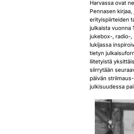
Harvassa ovat ne h
Pennasen kirjaa, 
erityispiirteiden 
julkaista vuonna 1
jukebox-, radio-, 
lukijassa inspiroi
tietyn julkaisufo
liitetyistä yksittä
siirrytään seura
päivän striimaus-l
julkisuudessa pais