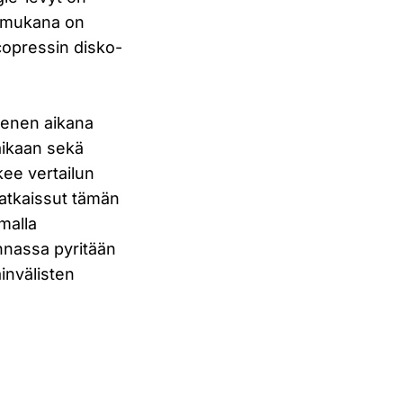
si mukana on
scopressin disko-
menen aikana
aikaan sekä
kee vertailun
ratkaissut tämän
malla
nnassa pyritään
invälisten