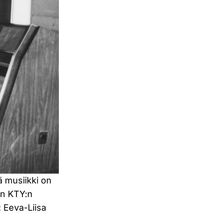
ä musiikki on
en KTY:n
 Eeva-Liisa