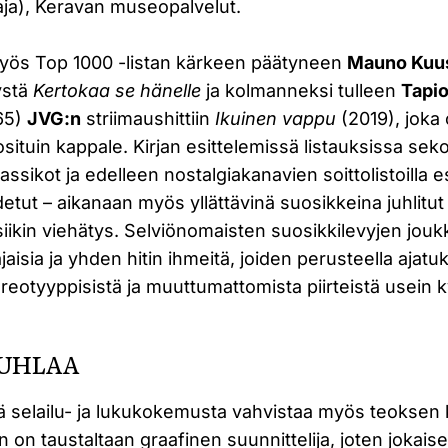
a), Keravan museopalvelut.
yös Top 1000 -listan kärkeen päätyneen
Mauno Kuu
ystä
Kertokaa se hänelle
ja kolmanneksi tulleen
Tapi
65)
JVG:n
striimaushittiin
Ikuinen vappu
(2019), joka
osituin kappale. Kirjan esittelemissä listauksissa seko
assikot ja edelleen nostalgiakanavien soittolistoilla e
etut – aikanaan myös yllättävinä suosikkeina juhlitut
usiikin viehätys. Selviönomaisten suosikkilevyjen jou
sia ja yhden hitin ihmeitä, joiden perusteella ajatu
eotyyppisistä ja muuttumattomista piirteistä usein 
JUHLAA
ää selailu- ja lukukokemusta vahvistaa myös teoksen 
 on taustaltaan graafinen suunnittelija, joten jokaise