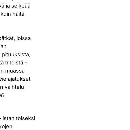
yä ja selkeää
 kuin näitä
ätkät, joissa
jan
 pituuksista,
ä hiteistä –
uun muassa
ie ajatukset
n vaihtelu
a?
istan toiseksi
kojen