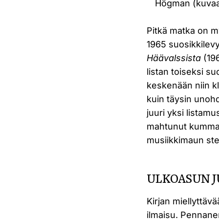
Högman (kuvaaj
Pitkä matka on m
1965 suosikkilev
Häävalssista
(19
listan toiseksi su
keskenään niin kl
kuin täysin unohd
juuri yksi listam
mahtunut kummajai
musiikkimaun ster
ULKOASUN 
Kirjan miellyttäv
ilmaisu. Pennanen