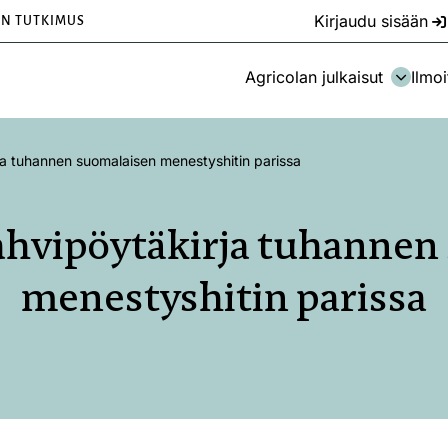
Kirjaudu sisään
EN TUTKIMUS
Agricolan julkaisut
Ilmoi
rja tuhannen suomalaisen menestyshitin parissa
kahvipöytäkirja tuhannen
menestyshitin parissa