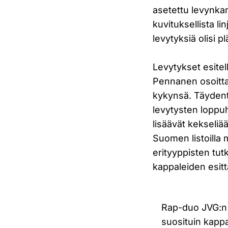
asetettu levynkan
kuvituksellista l
levytyksiä olisi 
Levytykset esitel
Pennanen osoittaa
kykynsä. Täydentä
levytysten loppuh
lisäävät kekseli
Suomen listoilla
erityyppisten tu
kappaleiden esitt
Rap-duo JVG:n 
suosituin kapp