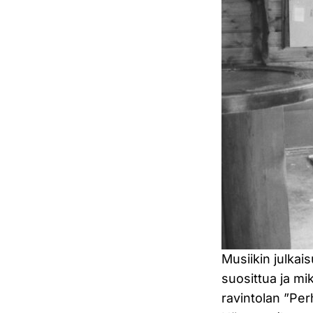
Musiikin julkai
suosittua ja m
ravintolan ”Per