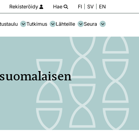
Rekisteröidy
Hae
FI
SV
EN
tustaulu
Tutkimus
Lähteille
Seura
 suomalaisen