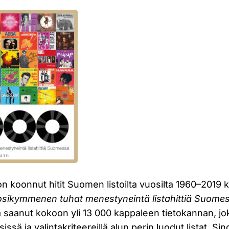
n koonnut hitit Suomen listoilta vuosilta 1960–2019 
osikymmenen tuhat menestyneintä listahittiä Suome
 ja saanut kokoon yli 13 000 kappaleen tietokannan, j
sissä ja valintakriteereillä alun perin luodut listat. Si