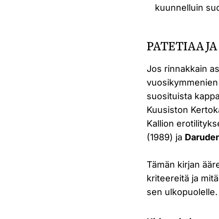
kuunnelluin su
PATETIAA J
Jos rinnakkain as
vuosikymmenien ka
suosituista kappa
Kuusiston Kertok
Kallion erotilityk
(1989) ja
Darude
Tämän kirjan ääre
kriteereitä ja mi
sen ulkopuolelle.