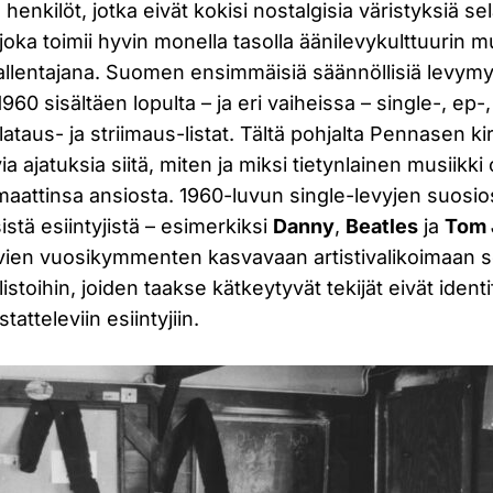
enkilöt, jotka eivät kokisi nostalgisia väristyksiä se
joka toimii hyvin monella tasolla äänilevykulttuurin mu
tallentajana. Suomen ensimmäisiä säännöllisiä levymyyn
960 sisältäen lopulta – ja eri vaiheissa – single-, ep-,
lataus- ja striimaus-listat. Tältä pohjalta Pennasen ki
via ajatuksia siitä, miten ja miksi tietynlainen musiikki
rmaattinsa ansiosta. 1960-luvun single-levyjen suosiost
isistä esiintyjistä – esimerkiksi
Danny
,
Beatles
ja
Tom 
avien vuosikymmenten kasvavaan artistivalikoimaan 
istoihin, joiden taakse kätkeytyvät tekijät eivät ident
tatteleviin esiintyjiin.