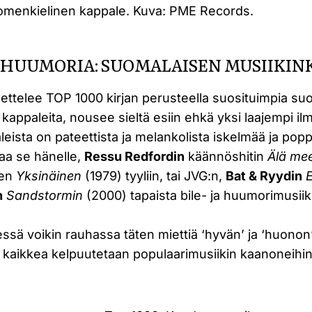
omenkielinen kappale. Kuva: PME Records.
A HUUMORIA: SUOMALAISEN MUSIIK
ettelee TOP 1000 kirjan perusteella suosituimpia suo
ppaleita, nousee sieltä esiin ehkä yksi laajempi ilm
leista on pateettista ja melankolista iskelmää ja po
aa se hänelle,
Ressu Redfordin
käännöshitin
Älä me
sen
Yksinäinen
(1979) tyyliin, tai JVG:n,
Bat & Ryydin
n
Sandstormin
(2000) tapaista bile- ja huumorimusiik
ssä voikin rauhassa täten miettiä ‘hyvän’ ja ‘huonon
tä kaikkea kelpuutetaan populaarimusiikin kaanoneihin