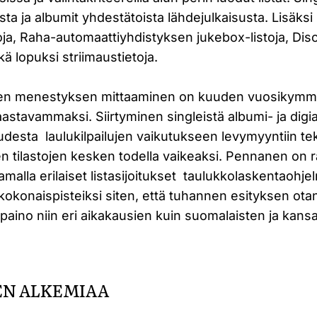
ista ja albumit yhdestätoista lähdejulkaisusta. Lisäk
toja, Raha-automaattiyhdistyksen jukebox-listoja, Di
ekä lopuksi striimaustietoja.
iden menestyksen mittaaminen on kuuden vuosikym
astavammaksi. Siirtyminen singleistä albumi- ja digi
udesta laulukilpailujen vaikutukseen levymyyntiin te
n tilastojen kesken todella vaikeaksi. Pennanen on 
lla erilaiset listasijoitukset taulukkolaskentaohjel
kokonaispisteiksi siten, että tuhannen esityksen ota
paino niin eri aikakausien kuin suomalaisten ja kansa
EN ALKEMIAA