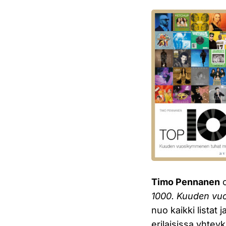
Timo Pennanen
o
1000. Kuuden vu
nuo kaikki listat
erilaisissa yhteyk