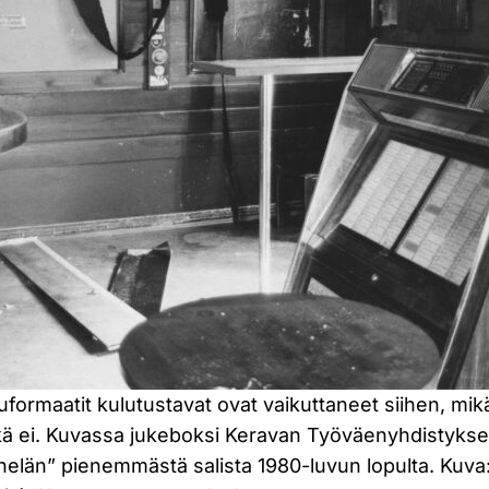
suformaatit kulutustavat ovat vaikuttaneet siihen, mik
ikä ei. Kuvassa jukeboksi Keravan Työväenyhdistyks
helän” pienemmästä salista 1980-luvun lopulta. Kuva: