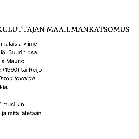
INKULUTTAJAN MAAILMANKATSOMUS
malaisia viime
iö. Suurin osa
ppia Mauno
e
(1990) tai Reijo
Ehtaa tavaraa
kia.
’ musiikin
 ja mitä jätetään