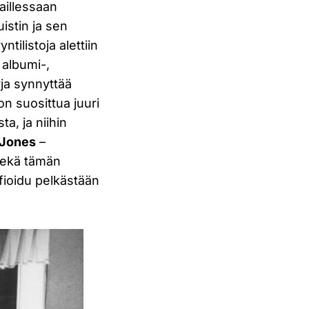
laillessaan
istin ja sen
tilistoja alettiin
 albumi-,
rja synnyttää
 on suosittua juuri
a, ja niihin
Jones
–
sekä tämän
ifioidu pelkästään