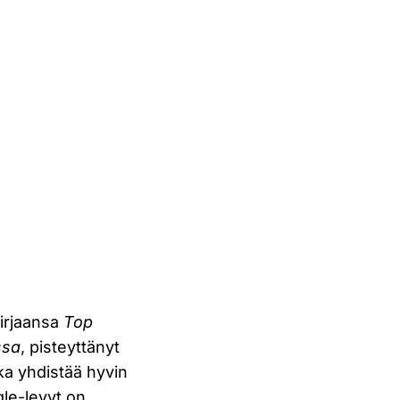
kirjaansa
Top
ssa
, pisteyttänyt
oka yhdistää hyvin
ngle-levyt on