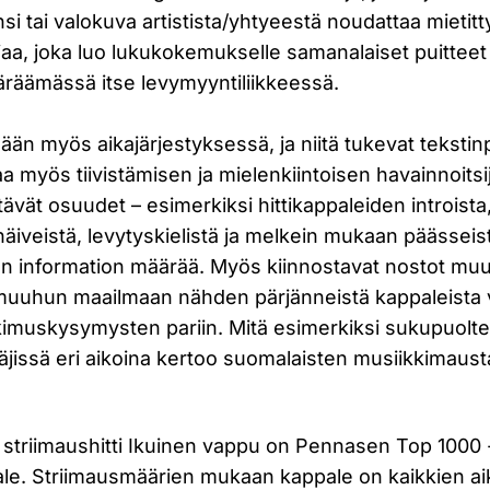
si tai valokuva artistista/yhtyeestä noudattaa mietitt
injaa, joka luo lukukokemukselle samanalaiset puitteet
pläräämässä itse levymyyntiliikkeessä.
lään myös aikajärjestyksessä, ja niitä tukevat tekstinp
 myös tiivistämisen ja mielenkiintoisen havainnoitsi
vät osuudet – esimerkiksi hittikappaleiden introista,
äiveistä, levytyskielistä ja melkein mukaan päässeist
ään information määrää. Myös kiinnostavat nostot m
 muuhun maailmaan nähden pärjänneistä kappaleista v
tkimuskysymysten pariin. Mitä esimerkiksi sukupuolte
äjissä eri aikoina kertoo suomalaisten musiikkimaust
striimaushitti Ikuinen vappu on Pennasen Top 1000 -l
ale. Striimausmäärien mukaan kappale on kaikkien ai