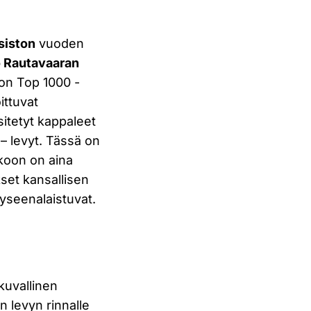
siston
vuoden
o Rautavaaran
 on Top 1000 -
ittuvat
sitetyt kappaleet
 – levyt. Tässä on
kkoon on aina
kset kansallisen
kyseenalaistuvat.
kuvallinen
n levyn rinnalle