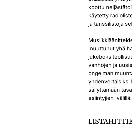
koottu neljästäto
käytetty radiolis
ja tanssilistoja s
Musiikkiäänitte
muuttunut yhä ha
jukeboksiteollisu
vanhojen ja uusie
ongelman muuntama
yhdenvertaisiksi 
säilyttämään tasa
esiintyjien välillä.
LISTAHITTI