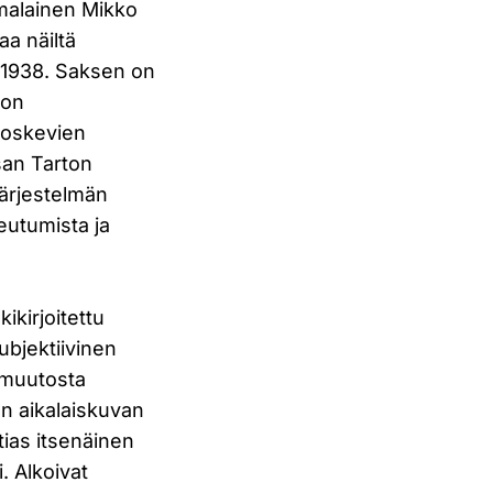
omalainen Mikko
aa näiltä
a 1938. Saksen on
ton
koskevien
san Tarton
järjestelmän
eutumista ja
kikirjoitettu
ubjektiivinen
 muutosta
en aikalaiskuvan
tias itsenäinen
. Alkoivat