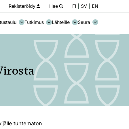
Rekisteröidy
Hae
FI
SV
EN
tustaulu
Tutkimus
Lähteille
Seura
Virosta
ijälle tuntematon