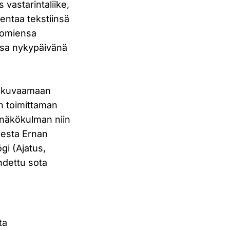
 vastarintaliike,
kentaa tekstiinsä
rtomiensa
nsa nykypäivänä
in kuvaamaan
n toimittaman
n näkökulman niin
sesta Ernan
gi (Ajatus,
ohdettu sota
ta