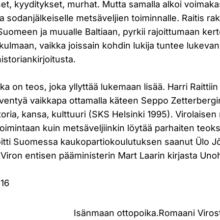
set, kyyditykset, murhat. Mutta samalla alkoi voimakas
oa sodanjälkeiselle metsäveljien toiminnalle. Raitis ra
Suomeen ja muualle Baltiaan, pyrkii rajoittumaan ke
kulmaan, vaikka joissain kohdin lukija tuntee lukeva
historiankirjoitusta.
a on teos, joka yllyttää lukemaan lisää. Harri Raitti
ventyä vaikkapa ottamalla käteen Seppo Zetterbergi
toria, kansa, kulttuuri (SKS Helsinki 1995). Virolaise
toimintaan kuin metsäveljiinkin löytää parhaiten teok
joitti Suomessa kaukopartiokoulutuksen saanut Ülo Jõ
i Viron entisen pääministerin Mart Laarin kirjasta Un
:16
Isänmaan ottopoika.Romaani Viros