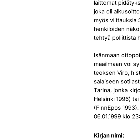
laittomat pidätyk
joka oli alkusoitt
myös viittauksia 
henkilöiden näkö
tehtyä poliittista 
Isänmaan ottopoik
maailmaan voi sy
teoksen Viro, his
salaiseen sotilas
Tarina, jonka kir
Helsinki 1996) ta
(FinnEpos 1993).
06.01.1999 klo 23
Kirjan nimi: