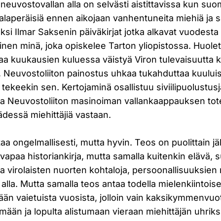
 neuvostovallan alla on selvästi aistittavissa kun su
laperäisiä ennen aikojaan vanhentuneita miehiä ja s
si Ilmar Saksenin päiväkirjat jotka alkavat vuodest
nen minä, joka opiskelee Tarton yliopistossa. Huole
saa kuukausien kuluessa väistyä Viron tulevaisuutta 
ä, Neuvostoliiton painostus uhkaa tukahduttaa kuului
 tekeekin sen. Kertojaminä osallistuu siviilipuolustus
a Neuvostoliiton masinoiman vallankaappauksen tot
ädessä miehittäjiä vastaan.
ttaa ongelmallisesti, mutta hyvin. Teos on puolittain jäl
vapaa historiankirja, mutta samalla kuitenkin elävä, s
a virolaisten nuorten kohtaloja, persoonallisuuksien
alla. Mutta samalla teos antaa todella mielenkiintois
kään vaietuista vuosista, jolloin vain kaksikymmenvuo
ymään ja lopulta alistumaan vieraan miehittäjän uhriksi