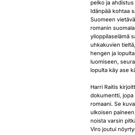
pelko ja ahdistus
Idänpää kohtaa sa
Suomeen vietäväk
romanin suomalai
ylioppilaselämä 
uhkakuvien tielt
hengen ja lopulta
luomiseen, seura
lopulta käy ase k
Harri Raitis kirjoi
dokumentti, jopa 
romaani. Se kuva
ulkoisen paineen 
noista varsin pit
Viro joutui nöyrt