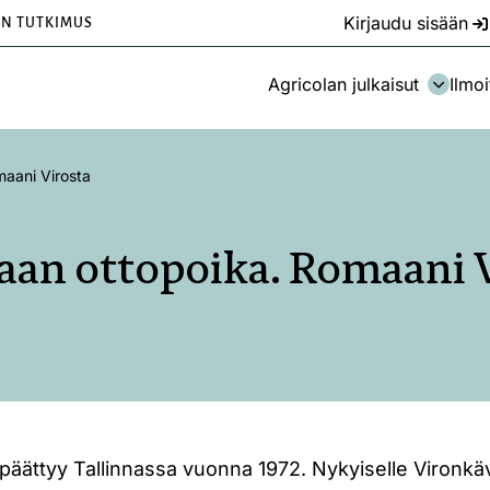
Kirjaudu sisään
EN TUTKIMUS
Agricolan julkaisut
Ilmoi
aani Virosta
an ottopoika. Romaani 
päättyy Tallinnassa vuonna 1972. Nykyiselle Vironkäv