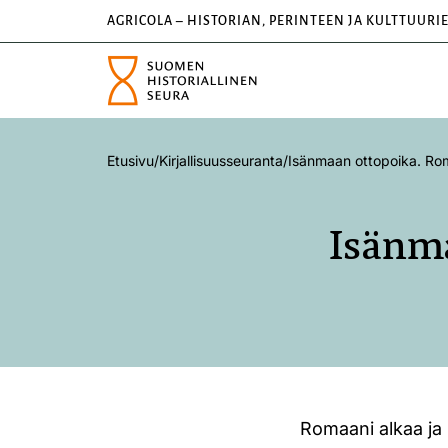
AGRICOLA – HISTORIAN, PERINTEEN JA KULTTUURI
Etusivu
/
Kirjallisuusseuranta
/
Isänmaan ottopoika. Rom
Isänma
Romaani alkaa ja 