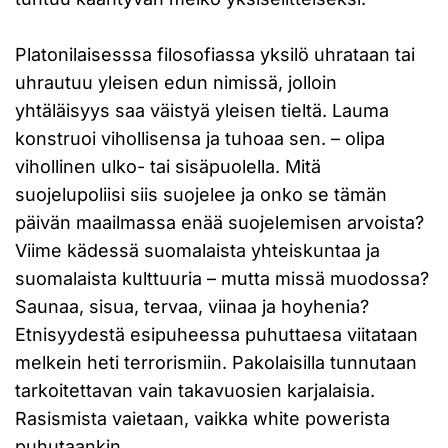
Platonilaisesssa filosofiassa yksilö uhrataan tai
uhrautuu yleisen edun nimissä, jolloin
yhtäläisyys saa väistyä yleisen tieltä. Lauma
konstruoi vihollisensa ja tuhoaa sen. – olipa
vihollinen ulko- tai sisäpuolella. Mitä
suojelupoliisi siis suojelee ja onko se tämän
päivän maailmassa enää suojelemisen arvoista?
Viime kädessä suomalaista yhteiskuntaa ja
suomalaista kulttuuria – mutta missä muodossa?
Saunaa, sisua, tervaa, viinaa ja hoyhenia?
Etnisyydestä esipuheessa puhuttaesa viitataan
melkein heti terrorismiin. Pakolaisilla tunnutaan
tarkoitettavan vain takavuosien karjalaisia.
Rasismista vaietaan, vaikka white powerista
puhutaankin.