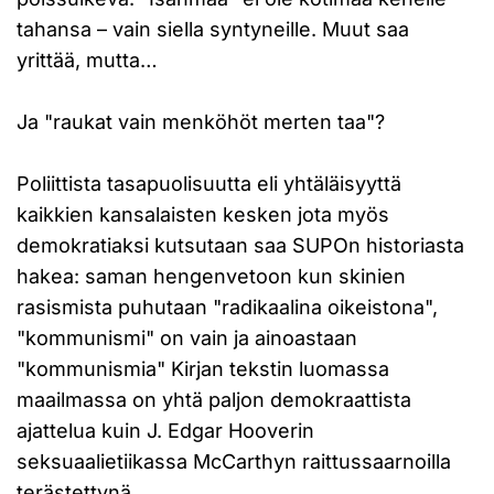
tahansa – vain siella syntyneille. Muut saa
yrittää, mutta…
Ja "raukat vain menköhöt merten taa"?
Poliittista tasapuolisuutta eli yhtäläisyyttä
kaikkien kansalaisten kesken jota myös
demokratiaksi kutsutaan saa SUPOn historiasta
hakea: saman hengenvetoon kun skinien
rasismista puhutaan "radikaalina oikeistona",
"kommunismi" on vain ja ainoastaan
"kommunismia" Kirjan tekstin luomassa
maailmassa on yhtä paljon demokraattista
ajattelua kuin J. Edgar Hooverin
seksuaalietiikassa McCarthyn raittussaarnoilla
terästettynä.