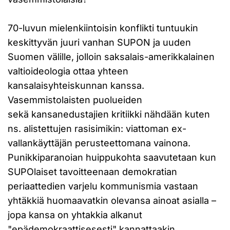
70-luvun mielenkiintoisin konflikti tuntuukin
keskittyvän juuri vanhan SUPON ja uuden
Suomen välille, jolloin saksalais-amerikkalainen
valtioideologia ottaa yhteen
kansalaisyhteiskunnan kanssa.
Vasemmistolaisten puolueiden
sekä kansanedustajien kritiikki nähdään kuten
ns. alistettujen rasisimikin: viattoman ex-
vallankäyttäjän perusteettomana vainona.
Punikkiparanoian huippukohta saavutetaan kun
SUPOlaiset tavoitteenaan demokratian
periaattedien varjelu kommunismia vastaan
yhtäkkiä huomaavatkin olevansa ainoat asialla –
jopa kansa on yhtakkia alkanut
"epädemokraattisesesti" kannattaakin