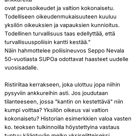
ovat perusoikeudet ja valtion kokonaisetu.
Todelliseen oikeudenmukaisuuteen kuuluu
yksilön oikeuksien ja vapauksien kunnioitus.
Todellinen turvallisuus taas edellyttää, että
turvallisuuspoliisin kantti kestää."
Näin hahmottelee poliisineuvos Seppo Nevala
50-vuotiasta SUPOa odottavat haasteet uudelle
vuosisadalle.
Ristiriitaa kerrakseen, joka ulottuu jopa niihin
pysyviin ankkureihin asti. Jos joudutaan
tilanteeseen, jossa "kantin on kestettävä" niin
kumpi voittaa? Yksilön oikeus vai valtion
kokonaisetu? Historian esimerkkien valoa vasten
ko. teoksen tulkinnoilla höystettyina vastaus
tuntuu kääntyvän melko yksiselitteiseksi.