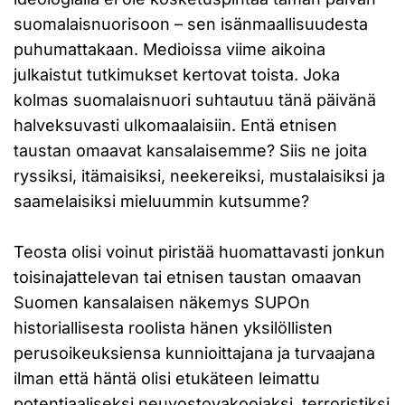
suomalaisnuorisoon – sen isänmaallisuudesta
puhumattakaan. Medioissa viime aikoina
julkaistut tutkimukset kertovat toista. Joka
kolmas suomalaisnuori suhtautuu tänä päivänä
halveksuvasti ulkomaalaisiin. Entä etnisen
taustan omaavat kansalaisemme? Siis ne joita
ryssiksi, itämaisiksi, neekereiksi, mustalaisiksi ja
saamelaisiksi mieluummin kutsumme?
Teosta olisi voinut piristää huomattavasti jonkun
toisinajattelevan tai etnisen taustan omaavan
Suomen kansalaisen näkemys SUPOn
historiallisesta roolista hänen yksilöllisten
perusoikeuksiensa kunnioittajana ja turvaajana
ilman että häntä olisi etukäteen leimattu
potentiaaliseksi neuvostovakoojaksi, terroristiksi