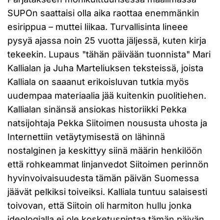
SUPOn saattaisi olla aika raottaa enemmänkin
esirippua – muttei liikaa. Turvallisinta lineee
pysyä ajassa noin 25 vuotta jäljessä, kuten kirja
tekeekin. Lupaus "tähän päivään tuonnista" Mari
Kallialan ja Juha Marteliuksen teksteissä, joista
Kalliala on saaanut erikoisluvan tutkia myös
uudempaa materiaalia jää kuitenkin puolitiehen.
Kallialan sinänsä ansiokas historiikki Pekka
natsijohtaja Pekka Siitoimen noususta uhosta ja
Internettiin vetäytymisestä on lähinnä
nostalginen ja keskittyy siinä määrin henkilöön
että rohkeammat linjanvedot Siitoimen perinnön
hyvinvoivaisuudesta tämän päivän Suomessa
jäävät pelkiksi toiveiksi. Kalliala tuntuu salaisesti
toivovan, että Siitoin oli harmiton hullu jonka
ideologialla ei ole kosketuspintaa tämän päivän