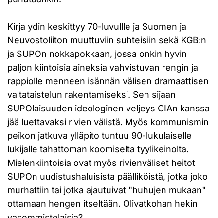
Kirja ydin keskittyy 70-luvullle ja Suomen ja
Neuvostoliiton muuttuviin suhteisiin sekä KGB:n
ja SUPOn nokkapokkaan, jossa onkin hyvin
paljon kiintoisia aineksia vahvistuvan rengin ja
rappiolle menneen isännän välisen dramaattisen
valtataistelun rakentamiseksi. Sen sijaan
SUPOlaisuuden ideologinen veljeys CIAn kanssa
jää luettavaksi rivien välistä. Myös kommunismin
peikon jatkuva ylläpito tuntuu 90-lukulaiselle
lukijalle tahattoman koomiselta tyylikeinolta.
Mielenkiintoisia ovat myös rivienväliset heitot
SUPOn uudistushaluisista päälliköistä, jotka joko
murhattiin tai jotka ajautuivat "huhujen mukaan"
ottamaan hengen itseltään. Olivatkohan hekin
vasemmistolaisia?