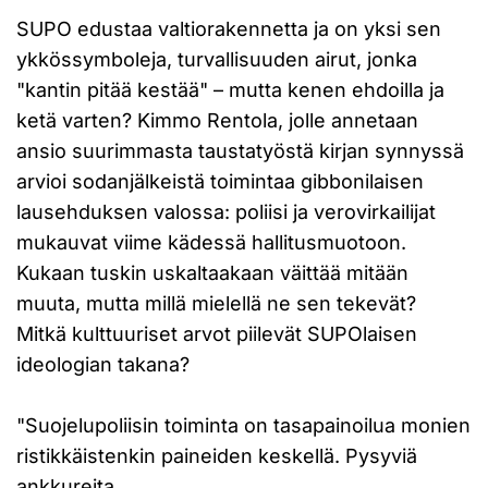
SUPO edustaa valtiorakennetta ja on yksi sen
ykkössymboleja, turvallisuuden airut, jonka
"kantin pitää kestää" – mutta kenen ehdoilla ja
ketä varten? Kimmo Rentola, jolle annetaan
ansio suurimmasta taustatyöstä kirjan synnyssä
arvioi sodanjälkeistä toimintaa gibbonilaisen
lausehduksen valossa: poliisi ja verovirkailijat
mukauvat viime kädessä hallitusmuotoon.
Kukaan tuskin uskaltaakaan väittää mitään
muuta, mutta millä mielellä ne sen tekevät?
Mitkä kulttuuriset arvot piilevät SUPOlaisen
ideologian takana?
"Suojelupoliisin toiminta on tasapainoilua monien
ristikkäistenkin paineiden keskellä. Pysyviä
ankkureita