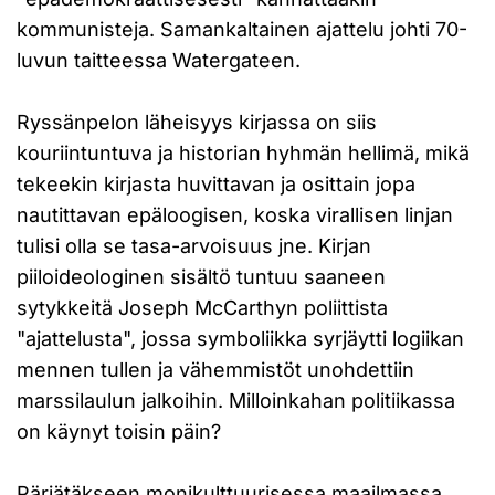
kommunisteja. Samankaltainen ajattelu johti 70-
luvun taitteessa Watergateen.
Ryssänpelon läheisyys kirjassa on siis
kouriintuntuva ja historian hyhmän hellimä, mikä
tekeekin kirjasta huvittavan ja osittain jopa
nautittavan epäloogisen, koska virallisen linjan
tulisi olla se tasa-arvoisuus jne. Kirjan
piiloideologinen sisältö tuntuu saaneen
sytykkeitä Joseph McCarthyn poliittista
"ajattelusta", jossa symboliikka syrjäytti logiikan
mennen tullen ja vähemmistöt unohdettiin
marssilaulun jalkoihin. Milloinkahan politiikassa
on käynyt toisin päin?
Pärjätäkseen monikulttuurisessa maailmassa