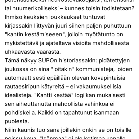
tai huumerikolliseksi – kunnes toisin todistetaan?
Ihmisoikeuksien loukkaukset tuntuvat
kirjassakin liittyvän juuri siihen paljon puhuttuun
"kantin kestämiseeen", jolloin myötätunto on
mykistettävä ja ajateltava visioita mahdollisesta
uhkaavasta vaarasta.
Tämä näkyy SUPOn historiassakin: pidätettyjen
joukossa on aina "joitakin" kommunisteja, joiden
automaattisesti epäillään olevan kovapintaisia
rautaesiripun kätyreitä – ei vakaumuksellisia
idealisteja. "Kantti kestää" logiikan mukaisesti
sen aiheuttanutta mahdollista vahinkoa ei
pohdiskella. Kaikki on tapahtunut isanmaan
puolesta.
Niiin kaunis tuo sana joillekin onkin se on toisille
poissulkeva. "Isänmaa" ei ole kotimaa kenelle