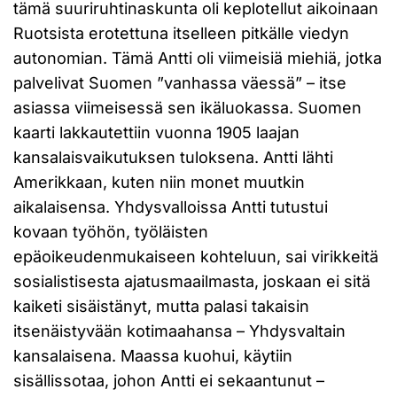
tämä suuriruhtinaskunta oli keplotellut aikoinaan
Ruotsista erotettuna itselleen pitkälle viedyn
autonomian. Tämä Antti oli viimeisiä miehiä, jotka
palvelivat Suomen ”vanhassa väessä” – itse
asiassa viimeisessä sen ikäluokassa. Suomen
kaarti lakkautettiin vuonna 1905 laajan
kansalaisvaikutuksen tuloksena. Antti lähti
Amerikkaan, kuten niin monet muutkin
aikalaisensa. Yhdysvalloissa Antti tutustui
kovaan työhön, työläisten
epäoikeudenmukaiseen kohteluun, sai virikkeitä
sosialistisesta ajatusmaailmasta, joskaan ei sitä
kaiketi sisäistänyt, mutta palasi takaisin
itsenäistyvään kotimaahansa – Yhdysvaltain
kansalaisena. Maassa kuohui, käytiin
sisällissotaa, johon Antti ei sekaantunut –