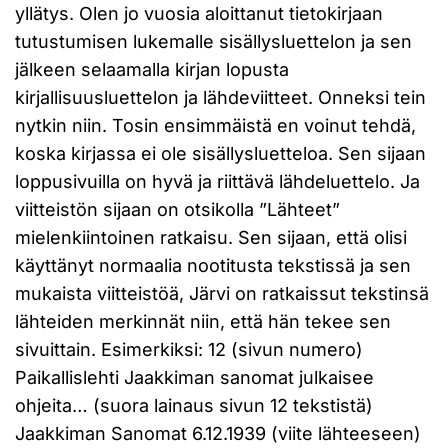
yllätys. Olen jo vuosia aloittanut tietokirjaan
tutustumisen lukemalle sisällysluettelon ja sen
jälkeen selaamalla kirjan lopusta
kirjallisuusluettelon ja lähdeviitteet. Onneksi tein
nytkin niin. Tosin ensimmäistä en voinut tehdä,
koska kirjassa ei ole sisällysluetteloa. Sen sijaan
loppusivuilla on hyvä ja riittävä lähdeluettelo. Ja
viitteistön sijaan on otsikolla ”Lähteet”
mielenkiintoinen ratkaisu. Sen sijaan, että olisi
käyttänyt normaalia nootitusta tekstissä ja sen
mukaista viitteistöä, Järvi on ratkaissut tekstinsä
lähteiden merkinnät niin, että hän tekee sen
sivuittain. Esimerkiksi: 12 (sivun numero)
Paikallislehti Jaakkiman sanomat julkaisee
ohjeita… (suora lainaus sivun 12 tekstistä)
Jaakkiman Sanomat 6.12.1939 (viite lähteeseen)