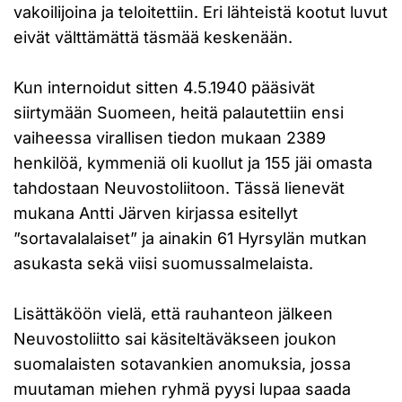
vakoilijoina ja teloitettiin. Eri lähteistä kootut luvut
eivät välttämättä täsmää keskenään.
Kun internoidut sitten 4.5.1940 pääsivät
siirtymään Suomeen, heitä palautettiin ensi
vaiheessa virallisen tiedon mukaan 2389
henkilöä, kymmeniä oli kuollut ja 155 jäi omasta
tahdostaan Neuvostoliitoon. Tässä lienevät
mukana Antti Järven kirjassa esitellyt
”sortavalalaiset” ja ainakin 61 Hyrsylän mutkan
asukasta sekä viisi suomussalmelaista.
Lisättäköön vielä, että rauhanteon jälkeen
Neuvostoliitto sai käsiteltäväkseen joukon
suomalaisten sotavankien anomuksia, jossa
muutaman miehen ryhmä pyysi lupaa saada