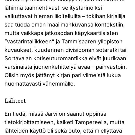
lähinnä taannehtivasti selitystarinoiksi
vaikuttavat hieman liioitelluilta – tokihan kirjailija
saa tuoda oman maailmankuvansa kontekstiin,
mutta vaikkapa jatkosodan käpykaartilaisten
”vastarintaliikkeen” ja Tammisaaren yliopiston
kuvaukset, kuudennen divisioonan sotaretki tai
Sortavalan kotiseuturomantiikka eivät juurikaan
varsinaista juonenkehittelyä avaa – päinvastoin.
Olisin myös jättänyt kirjan pari viimeistä lukua
huomattavasti vähemmälle.
Lähteet
En tiedä, missä Järvi on saanut oppinsa
tietokirjoittamiseen, kaiketi Tampereella, mutta
lähteiden käyttö oli sekä outo, että miellyttävä