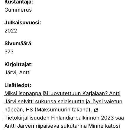
Kustantaja:
Gummerus
Julkaisuvuosi:
2022
Sivumäärä:
373
Kirjoittajat:
Järvi, Antti
Lisätiedot:
Miksi isopappa jäi luovutettuun Karjalaan? Antti
Järvi selvitti sukunsa salaisuutta ja löysi vaietun
häpeän, HS (Maksumuurin takana).
Tietokirjallisuuden Finlandia-palkinnon 2023 saa
Antti Järven riipaiseva sukutarina Minne katosi