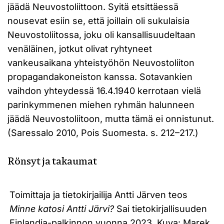
jäädä Neuvostoliittoon. Syitä etsittäessä
nousevat esiin se, että joillain oli sukulaisia
Neuvostoliitossa, joku oli kansallisuudeltaan
venäläinen, jotkut olivat ryhtyneet
vankeusaikana yhteistyöhön Neuvostoliiton
propagandakoneiston kanssa. Sotavankien
vaihdon yhteydessä 16.4.1940 kerrotaan vielä
parinkymmenen miehen ryhmän halunneen
jäädä Neuvostoliitoon, mutta tämä ei onnistunut.
(Saressalo 2010, Pois Suomesta. s. 212–217.)
Rönsyt ja takaumat
Toimittaja ja tietokirjailija Antti Järven teos
Minne katosi Antti Järvi?
Sai tietokirjallisuuden
Finlandia-palkinnon vuonna 2023. Kuva: Marek