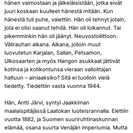
hänen vaimostaan ja jälkeläisistään, jotka eivät
juuri koskaan kuulleet hänestä mitään. Kun
hänestä tuli puhe, vaiettiin. Hän oli tehnyt jotain,
jota ei olisi saanut tehdä. Hän oli loikannut. Tai
pikemminkin hän oli jäänyt. Neuvostoliittoon.
Välirauhan aikana. Aikana, jolloin muut
luovutetun Karjalan, Sallan, Petsamon,
Ulkosaarten ja myös Hangon asukkaat jättivät
kotinsa ja kotikontunsa vieraan valloittajan
haltuun – ainiaaksiko? Sitä ei tuolloin vielä
tiedetty. Tiedettiin vasta vuonna 1944.
Hän, Antti Järvi, syntyi Jaakkiman
maalaispitäjässä Laatokan luoteisrannalla. Elettiin
vuotta 1882, ja Suomen suuriruhtinaskunnan
elämää, osana suurta Venäjän imperiumia. Mutta