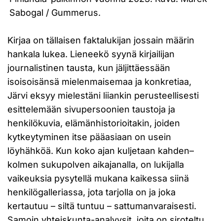
Sabogal / Gummerus.
Kirjaa on tällaisen faktalukijan jossain määrin
hankala lukea. Lieneekö syynä kirjailijan
journalistinen tausta, kun jäljittäessään
isoisoisänsä mielenmaisemaa ja konkretiaa,
Järvi eksyy mielestäni liiankin perusteellisesti
esittelemään sivupersoonien taustoja ja
henkilökuvia, elämänhistorioitakin, joiden
kytkeytyminen itse pääasiaan on usein
löyhähköä. Kun koko ajan kuljetaan kahden–
kolmen sukupolven aikajanalla, on lukijalla
vaikeuksia pysytellä mukana kaikessa siinä
henkilögalleriassa, jota tarjolla on ja joka
kertautuu – siltä tuntuu – sattumanvaraisesti.
Samoin yhteiskunta-analyysit, joita on siroteltu