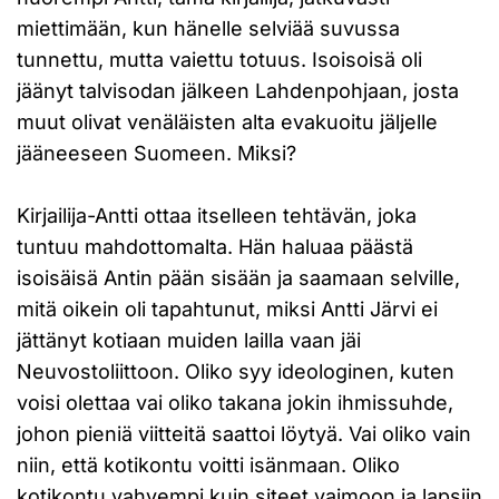
miettimään, kun hänelle selviää suvussa
tunnettu, mutta vaiettu totuus. Isoisoisä oli
jäänyt talvisodan jälkeen Lahdenpohjaan, josta
muut olivat venäläisten alta evakuoitu jäljelle
jääneeseen Suomeen. Miksi?
Kirjailija-Antti ottaa itselleen tehtävän, joka
tuntuu mahdottomalta. Hän haluaa päästä
isoisäisä Antin pään sisään ja saamaan selville,
mitä oikein oli tapahtunut, miksi Antti Järvi ei
jättänyt kotiaan muiden lailla vaan jäi
Neuvostoliittoon. Oliko syy ideologinen, kuten
voisi olettaa vai oliko takana jokin ihmissuhde,
johon pieniä viitteitä saattoi löytyä. Vai oliko vain
niin, että kotikontu voitti isänmaan. Oliko
kotikontu vahvempi kuin siteet vaimoon ja lapsiin