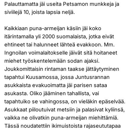
Palauttamatta jäi useita Petsamon munkkeja ja
siviilejä 10, joista lapsia neljä.
Kaikkiaan puna-armeijan käsiin jäi koko
itärintamalla yli 2000 suomalaista, jotka eivät
ehtineet tai halunneet lähteä evakkoon. Mm.
Ingnoilan voimalaitokselle jäivät sitä hoitaneet
miehet työskentelemään sodan ajaksi.
Joukkomittaisin rintaman taakse jättäytyminen
tapahtui Kuusamossa, jossa Juntusrannan
asukkaista evakuoimatta jäi parisen sataa
asukasta. Oliko jääminen tahallista, vai
tapahtuiko se vahingossa, on vieläkin epäselvää.
Asukkaat piiloutuivat metsiin ja palasivat kyliinsä,
vaikka ne olivatkin puna-armeijan miehittämiä.
Tässä noudatettiin ikimuistoista rajaseututapaa