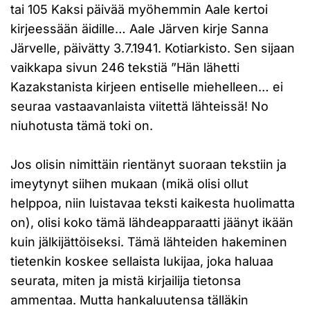
tai 105 Kaksi päivää myöhemmin Aale kertoi
kirjeessään äidille… Aale Järven kirje Sanna
Järvelle, päivätty 3.7.1941. Kotiarkisto. Sen sijaan
vaikkapa sivun 246 tekstiä ”Hän lähetti
Kazakstanista kirjeen entiselle miehelleen… ei
seuraa vastaavanlaista viitettä lähteissä! No
niuhotusta tämä toki on.
Jos olisin nimittäin rientänyt suoraan tekstiin ja
imeytynyt siihen mukaan (mikä olisi ollut
helppoa, niin luistavaa teksti kaikesta huolimatta
on), olisi koko tämä lähdeapparaatti jäänyt ikään
kuin jälkijättöiseksi. Tämä lähteiden hakeminen
tietenkin koskee sellaista lukijaa, joka haluaa
seurata, miten ja mistä kirjailija tietonsa
ammentaa. Mutta hankaluutensa tälläkin