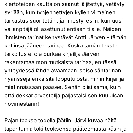
kiertoteiden kautta on saanut jäljitettyä, vetäytyi
syrjään, kun tyhjennettyjen kylien viimeinen
tarkastus suoritettiin, ja ilmestyi esiin, kun uusi
vallanpitäjä oli asettunut entisen tilalle. Näiden
ihmisten tarinat kehystävät Antti Järven – tämän
kotiinsa jääneen tarinaa. Koska tämän tekstin
tarkoitus ei ole purkaa kirjailija Järven
rakentamaa monimutkaista tarinaa, en tässä
yhteydessä lähde avaamaan isoisoisäntarinan
nyansseja enkä sitä lopputulosta, mihin kirjailija
mietinnässään pääsee. Sehän olisi sama, kuin
että dekkariarvostelija paljastaisi sen kuuluisan
hovimestarin!
Rajan taakse todella jäätiin. Järvi kuvaa näitä
tapahtumia toki teoksensa pääteemasta käsin ja