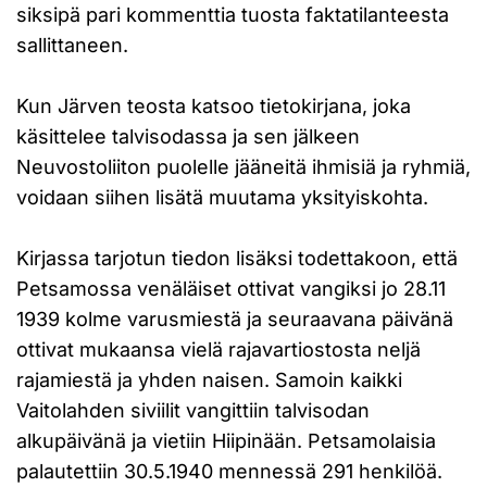
siksipä pari kommenttia tuosta faktatilanteesta
sallittaneen.
Kun Järven teosta katsoo tietokirjana, joka
käsittelee talvisodassa ja sen jälkeen
Neuvostoliiton puolelle jääneitä ihmisiä ja ryhmiä,
voidaan siihen lisätä muutama yksityiskohta.
Kirjassa tarjotun tiedon lisäksi todettakoon, että
Petsamossa venäläiset ottivat vangiksi jo 28.11
1939 kolme varusmiestä ja seuraavana päivänä
ottivat mukaansa vielä rajavartiostosta neljä
rajamiestä ja yhden naisen. Samoin kaikki
Vaitolahden siviilit vangittiin talvisodan
alkupäivänä ja vietiin Hiipinään. Petsamolaisia
palautettiin 30.5.1940 mennessä 291 henkilöä.