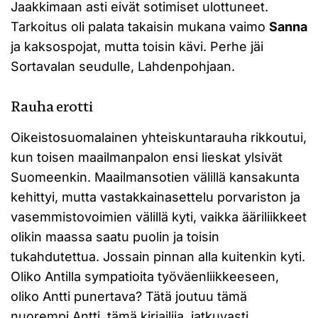
Jaakkimaan asti eivät sotimiset ulottuneet.
Tarkoitus oli palata takaisin mukana vaimo
Sanna
ja kaksospojat, mutta toisin kävi. Perhe jäi
Sortavalan seudulle, Lahdenpohjaan.
Rauha erotti
Oikeistosuomalainen yhteiskuntarauha rikkoutui,
kun toisen maailmanpalon ensi lieskat ylsivät
Suomeenkin. Maailmansotien välillä kansakunta
kehittyi, mutta vastakkainasettelu porvariston ja
vasemmistovoimien välillä kyti, vaikka ääriliikkeet
olikin maassa saatu puolin ja toisin
tukahdutettua. Jossain pinnan alla kuitenkin kyti.
Oliko Antilla sympatioita työväenliikkeeseen,
oliko Antti punertava? Tätä joutuu tämä
nuorempi Antti, tämä kirjailija, jatkuvasti