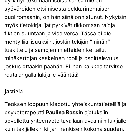
pyrkinyt tekemään isoisoisänsä mielen
syöväreiden etsimisestä dekkarinomaisen
puoliromaanin, on hän siinä onnistunut. Nykyisin
myös tietokirjailijat pyrkivät rikkomaan rajoja
fiktion suuntaan ja vice versa. Tässä ei ole
menty liiallisuuksiin, joskin tekijän ”minän”
tuskittelu ja samojen mietteiden kertailu,
minäkertojan keskeinen rooli ja osoittelevuus
joskus ottaakin päähän. Ei ihan kaikkea tarvitse
rautalangalla lukijalle vääntää!
Ja vielä
Teoksen loppuun kiedottu yhteiskuntatieteilijä ja
psykoterapeutti
Paulina Bossin
ajatuksiin
sovellettu yhteenveto tavallaan avaa niin lukijalle
kuin tekijällekin kirjan henkisen kokonaisuuden.