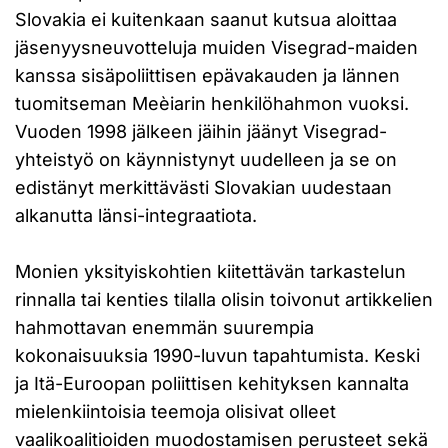
Slovakia ei kuitenkaan saanut kutsua aloittaa
jäsenyysneuvotteluja muiden Visegrad-maiden
kanssa sisäpoliittisen epävakauden ja lännen
tuomitseman Meèiarin henkilöhahmon vuoksi.
Vuoden 1998 jälkeen jäihin jäänyt Visegrad-
yhteistyö on käynnistynyt uudelleen ja se on
edistänyt merkittävästi Slovakian uudestaan
alkanutta länsi-integraatiota.
Monien yksityiskohtien kiitettävän tarkastelun
rinnalla tai kenties tilalla olisin toivonut artikkelien
hahmottavan enemmän suurempia
kokonaisuuksia 1990-luvun tapahtumista. Keski
ja Itä-Euroopan poliittisen kehityksen kannalta
mielenkiintoisia teemoja olisivat olleet
vaalikoalitioiden muodostamisen perusteet sekä