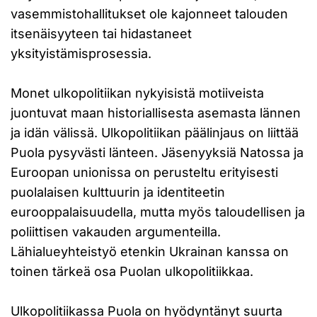
vasemmistohallitukset ole kajonneet talouden
itsenäisyyteen tai hidastaneet
yksityistämisprosessia.
Monet ulkopolitiikan nykyisistä motiiveista
juontuvat maan historiallisesta asemasta lännen
ja idän välissä. Ulkopolitiikan päälinjaus on liittää
Puola pysyvästi länteen. Jäsenyyksiä Natossa ja
Euroopan unionissa on perusteltu erityisesti
puolalaisen kulttuurin ja identiteetin
eurooppalaisuudella, mutta myös taloudellisen ja
poliittisen vakauden argumenteilla.
Lähialueyhteistyö etenkin Ukrainan kanssa on
toinen tärkeä osa Puolan ulkopolitiikkaa.
Ulkopolitiikassa Puola on hyödyntänyt suurta