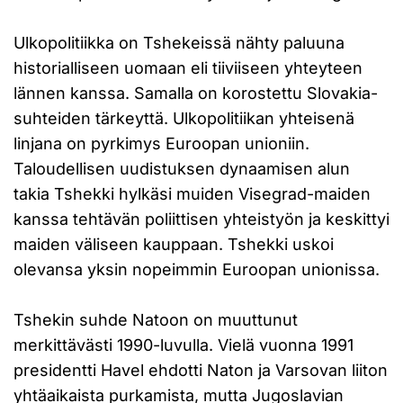
Ulkopolitiikka on Tshekeissä nähty paluuna
historialliseen uomaan eli tiiviiseen yhteyteen
lännen kanssa. Samalla on korostettu Slovakia-
suhteiden tärkeyttä. Ulkopolitiikan yhteisenä
linjana on pyrkimys Euroopan unioniin.
Taloudellisen uudistuksen dynaamisen alun
takia Tshekki hylkäsi muiden Visegrad-maiden
kanssa tehtävän poliittisen yhteistyön ja keskittyi
maiden väliseen kauppaan. Tshekki uskoi
olevansa yksin nopeimmin Euroopan unionissa.
Tshekin suhde Natoon on muuttunut
merkittävästi 1990-luvulla. Vielä vuonna 1991
presidentti Havel ehdotti Naton ja Varsovan liiton
yhtäaikaista purkamista, mutta Jugoslavian