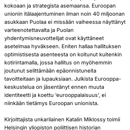
kokoaan ja strategista asemaansa. Euroopan
unionin itälaajentuminen ilman noin 40 miljoonan
asukkaan Puolaa ei missään vaiheessa näyttänyt
varteenotettavalta ja Puolan
yhdentymisneuvottelijat ovat käyttäneet
asetelmaa hyväkseen. Eniten hallaa hallituksen
optimistisesta asenteesta on koitunut kuitenkin
kotirintamalla, jossa hallitus on myöhemmin
joutunut selittämään epäonnistuneita
tavoitteitaan ja lupauksiaan. Julkista Eurooppa-
keskustelua on jäsentänyt ennen muuta
identiteetti ja koettu ’eurooppalaisuus’, ei
niinkään tietämys Euroopan unionista.
Kirjoittajista unkarilainen Katalin Miklossy toimii
Helsingin yliopiston poliittisen historian