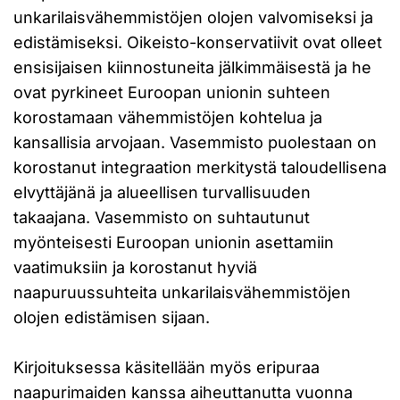
unkarilaisvähemmistöjen olojen valvomiseksi ja
edistämiseksi. Oikeisto-konservatiivit ovat olleet
ensisijaisen kiinnostuneita jälkimmäisestä ja he
ovat pyrkineet Euroopan unionin suhteen
korostamaan vähemmistöjen kohtelua ja
kansallisia arvojaan. Vasemmisto puolestaan on
korostanut integraation merkitystä taloudellisena
elvyttäjänä ja alueellisen turvallisuuden
takaajana. Vasemmisto on suhtautunut
myönteisesti Euroopan unionin asettamiin
vaatimuksiin ja korostanut hyviä
naapuruussuhteita unkarilaisvähemmistöjen
olojen edistämisen sijaan.
Kirjoituksessa käsitellään myös eripuraa
naapurimaiden kanssa aiheuttanutta vuonna