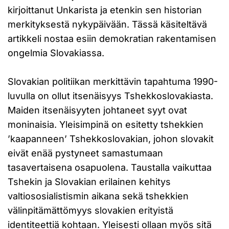
kirjoittanut Unkarista ja etenkin sen historian
merkityksestä nykypäivään. Tässä käsiteltävä
artikkeli nostaa esiin demokratian rakentamisen
ongelmia Slovakiassa.
Slovakian politiikan merkittävin tapahtuma 1990-
luvulla on ollut itsenäisyys Tshekkoslovakiasta.
Maiden itsenäisyyten johtaneet syyt ovat
moninaisia. Yleisimpinä on esitetty tshekkien
’kaapanneen’ Tshekkoslovakian, johon slovakit
eivät enää pystyneet samastumaan
tasavertaisena osapuolena. Taustalla vaikuttaa
Tshekin ja Slovakian erilainen kehitys
valtiososialistismin aikana sekä tshekkien
välinpitämättömyys slovakien erityistä
identiteettiä kohtaan. Yleisesti ollaan myös sitä