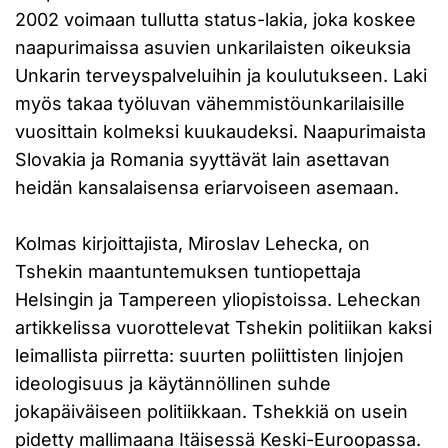
2002 voimaan tullutta status-lakia, joka koskee
naapurimaissa asuvien unkarilaisten oikeuksia
Unkarin terveyspalveluihin ja koulutukseen. Laki
myös takaa työluvan vähemmistöunkarilaisille
vuosittain kolmeksi kuukaudeksi. Naapurimaista
Slovakia ja Romania syyttävät lain asettavan
heidän kansalaisensa eriarvoiseen asemaan.
Kolmas kirjoittajista, Miroslav Lehecka, on
Tshekin maantuntemuksen tuntiopettaja
Helsingin ja Tampereen yliopistoissa. Leheckan
artikkelissa vuorottelevat Tshekin politiikan kaksi
leimallista piirretta: suurten poliittisten linjojen
ideologisuus ja käytännöllinen suhde
jokapäiväiseen politiikkaan. Tshekkiä on usein
pidetty mallimaana Itäisessä Keski-Euroopassa.