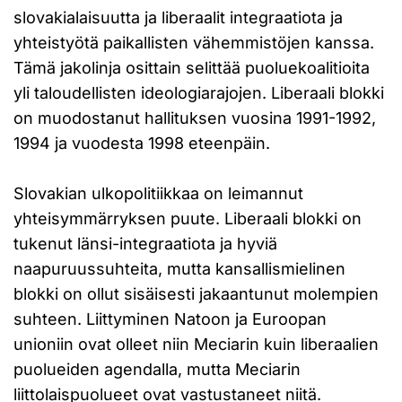
slovakialaisuutta ja liberaalit integraatiota ja
yhteistyötä paikallisten vähemmistöjen kanssa.
Tämä jakolinja osittain selittää puoluekoalitioita
yli taloudellisten ideologiarajojen. Liberaali blokki
on muodostanut hallituksen vuosina 1991-1992,
1994 ja vuodesta 1998 eteenpäin.
Slovakian ulkopolitiikkaa on leimannut
yhteisymmärryksen puute. Liberaali blokki on
tukenut länsi-integraatiota ja hyviä
naapuruussuhteita, mutta kansallismielinen
blokki on ollut sisäisesti jakaantunut molempien
suhteen. Liittyminen Natoon ja Euroopan
unioniin ovat olleet niin Meciarin kuin liberaalien
puolueiden agendalla, mutta Meciarin
liittolaispuolueet ovat vastustaneet niitä.