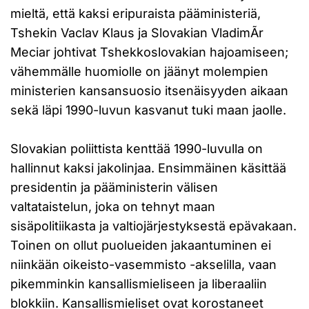
mieltä, että kaksi eripuraista pääministeriä,
Tshekin Vaclav Klaus ja Slovakian VladimÃ­r
Meciar johtivat Tshekkoslovakian hajoamiseen;
vähemmälle huomiolle on jäänyt molempien
ministerien kansansuosio itsenäisyyden aikaan
sekä läpi 1990-luvun kasvanut tuki maan jaolle.
Slovakian poliittista kenttää 1990-luvulla on
hallinnut kaksi jakolinjaa. Ensimmäinen käsittää
presidentin ja pääministerin välisen
valtataistelun, joka on tehnyt maan
sisäpolitiikasta ja valtiojärjestyksestä epävakaan.
Toinen on ollut puolueiden jakaantuminen ei
niinkään oikeisto-vasemmisto -akselilla, vaan
pikemminkin kansallismieliseen ja liberaaliin
blokkiin. Kansallismieliset ovat korostaneet