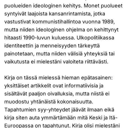
puolueiden ideologinen kehitys. Monet puolueet
syntyivät laajoista kansanrintamista, jotka
vastustivat kommunistihallintoa vuonna 1989,
mutta niiden ideologinen ohjelma on kehittynyt
hitaasti 1990-luvun kuluessa. Ulkopolitiikassa
identiteettin ja menneisyyden tärkeyttä
painotetaan, mutta niiden välisiä yhteyksiä tai
vaikutusta ei mielestäni valoiteta riittävästi.
Kirja on tässä mielessä hieman epätasainen:
yksittäiset artikkelit ovat informatiivisia ja
sisältävät paaljon oivalluksia, mutta niistä ei
muodostu yhtänäistä kokonaisuutta.
Tapahtumien syy-yhteydet jäävät ilmaan eikä
kirja siten auta ymmärtämään mitä Keski ja Itä-
Euroopassa on tapahtunut. Kirja olisi mielestäni