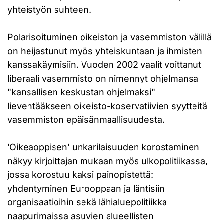
yhteistyön suhteen.
Polarisoituminen oikeiston ja vasemmiston välillä
on heijastunut myös yhteiskuntaan ja ihmisten
kanssakäymisiin. Vuoden 2002 vaalit voittanut
liberaali vasemmisto on nimennyt ohjelmansa
"kansallisen keskustan ohjelmaksi"
lieventääkseen oikeisto-koservatiivien syytteitä
vasemmiston epäisänmaallisuudesta.
’Oikeaoppisen’ unkarilaisuuden korostaminen
näkyy kirjoittajan mukaan myös ulkopolitiikassa,
jossa korostuu kaksi painopistettä:
yhdentyminen Eurooppaan ja läntisiin
organisaatioihin sekä lähialuepolitiikka
naapurimaissa asuvien alueellisten