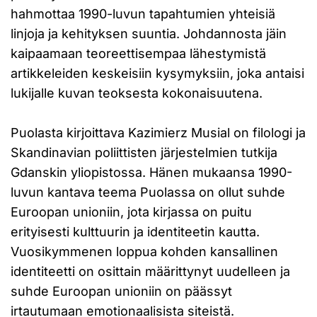
hahmottaa 1990-luvun tapahtumien yhteisiä
linjoja ja kehityksen suuntia. Johdannosta jäin
kaipaamaan teoreettisempaa lähestymistä
artikkeleiden keskeisiin kysymyksiin, joka antaisi
lukijalle kuvan teoksesta kokonaisuutena.
Puolasta kirjoittava Kazimierz Musial on filologi ja
Skandinavian poliittisten järjestelmien tutkija
Gdanskin yliopistossa. Hänen mukaansa 1990-
luvun kantava teema Puolassa on ollut suhde
Euroopan unioniin, jota kirjassa on puitu
erityisesti kulttuurin ja identiteetin kautta.
Vuosikymmenen loppua kohden kansallinen
identiteetti on osittain määrittynyt uudelleen ja
suhde Euroopan unioniin on päässyt
irtautumaan emotionaalisista siteistä.