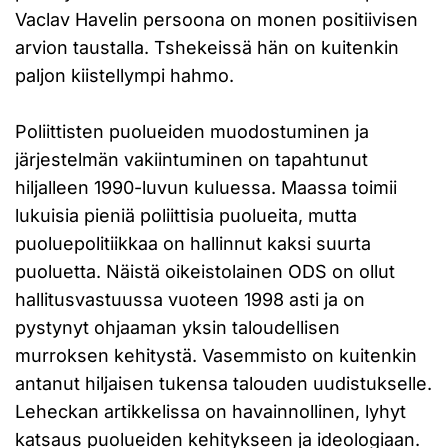
Vaclav Havelin persoona on monen positiivisen
arvion taustalla. Tshekeissä hän on kuitenkin
paljon kiistellympi hahmo.
Poliittisten puolueiden muodostuminen ja
järjestelmän vakiintuminen on tapahtunut
hiljalleen 1990-luvun kuluessa. Maassa toimii
lukuisia pieniä poliittisia puolueita, mutta
puoluepolitiikkaa on hallinnut kaksi suurta
puoluetta. Näistä oikeistolainen ODS on ollut
hallitusvastuussa vuoteen 1998 asti ja on
pystynyt ohjaaman yksin taloudellisen
murroksen kehitystä. Vasemmisto on kuitenkin
antanut hiljaisen tukensa talouden uudistukselle.
Leheckan artikkelissa on havainnollinen, lyhyt
katsaus puolueiden kehitykseen ja ideologiaan.