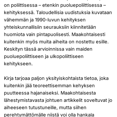
on poliittisessa – etenkin puoluepoliittisessa –
kehityksessä. Taloudellisia uudistuksia kuvataan
vähemmän ja 1990-luvun kehityksen
yhteiskunnallisiin seurauksiin kiinnitetään
huomiota vain pintapuolisesti. Maakohtaisesti
kuitenkin myös muita aiheita on nostettu esille.
Keskityn tässä arvioinnissa vain maiden
puoluepoliittiseen ja ulkopoliittiseen
kehitykseen.
Kirja tarjoaa paljon yksityiskohtaista tietoa, joka
kuitenkin jää teoreettisemman kehyksen
puutteessa hajanaiseksi. Maakohtaisesta
lähestymistavasta johtuen artikkelit soveltuvat jo
aiheeseen tutustuneille, mutta siihen
perehtymättömälle niistä voi olla hankala