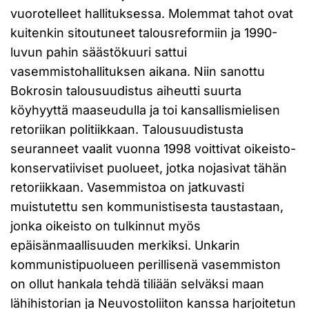
vuorotelleet hallituksessa. Molemmat tahot ovat
kuitenkin sitoutuneet talousreformiin ja 1990-
luvun pahin säästökuuri sattui
vasemmistohallituksen aikana. Niin sanottu
Bokrosin talousuudistus aiheutti suurta
köyhyyttä maaseudulla ja toi kansallismielisen
retoriikan politiikkaan. Talousuudistusta
seuranneet vaalit vuonna 1998 voittivat oikeisto-
konservatiiviset puolueet, jotka nojasivat tähän
retoriikkaan. Vasemmistoa on jatkuvasti
muistutettu sen kommunistisesta taustastaan,
jonka oikeisto on tulkinnut myös
epäisänmaallisuuden merkiksi. Unkarin
kommunistipuolueen perillisenä vasemmiston
on ollut hankala tehdä tiliään selväksi maan
lähihistorian ja Neuvostoliiton kanssa harjoitetun