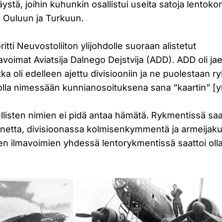
stä, joihin kuhunkin osallistui useita satoja lentoko
. Ouluun ja Turkuun.
tti Neuvostoliiton ylijohdolle suoraan alistetut
voimat Aviatsija Dalnego Dejstvija (ADD). ADD oli jae
tka oli edelleen ajettu divisiooniin ja ne puolestaan r
 olla nimessään kunnianosoituksena sana ”kaartin” [y
llisten nimien ei pidä antaa hämätä. Rykmentissä saat
etta, divisioonassa kolmisenkymmentä ja armeijaku
n ilmavoimien yhdessä lentorykmentissä saattoi ol