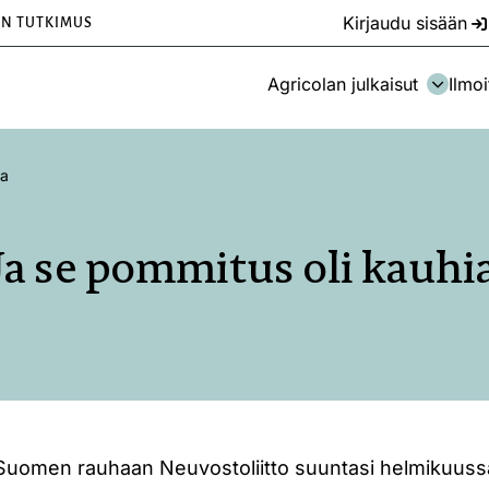
Kirjaudu sisään
EN TUTKIMUS
Agricolan julkaisut
Ilmoi
ia
Ja se pommitus oli kauhi
uomen rauhaan Neuvostoliitto suuntasi helmikuussa