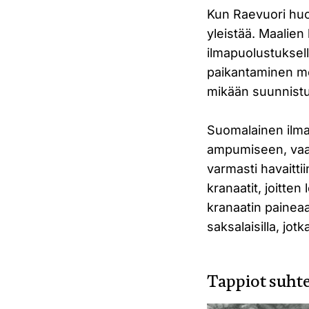
Kun Raevuori huo
yleistää. Maalien
ilmapuolustuksell
paikantaminen me
mikään suunnistus
Suomalainen ilmat
ampumiseen, vaan
varmasti havaitti
kranaatit, joitte
kranaatin paineaa
saksalaisilla, j
Tappiot suhte