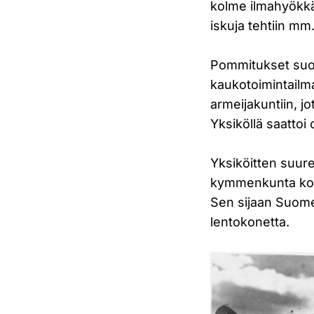
kolme ilmahyökkäy
iskuja tehtiin mm
Pommitukset suori
kaukotoimintailma
armeijakuntiin, jo
Yksiköllä saattoi
Yksiköitten suure
kymmenkunta kon
Sen sijaan Suome
lentokonetta.