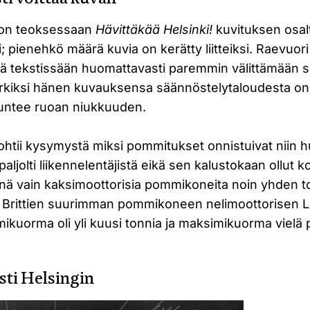
 on teoksessaan
Hävittäkää Helsinki!
kuvituksen osal
i; pienehkö määrä kuvia on kerätty liitteiksi. Raevuor
sä tekstissään huomattavasti paremmin välittämään 
rkiksi hänen kuvauksensa säännöstelytaloudesta on n
 tuntee ruoan niukkuuden.
htii kysymystä miksi pommitukset onnistuivat niin 
aljolti liikennelentäjistä eikä sen kalustokaan ollut k
innä vain kaksimoottorisia pommikoneita noin yhden t
 Brittien suurimman pommikoneen nelimoottorisen L
ikuorma oli yli kuusi tonnia ja maksimikuorma vielä 
sti Helsingin