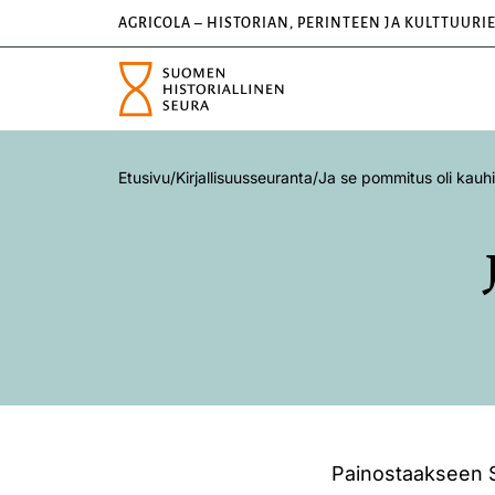
AGRICOLA – HISTORIAN, PERINTEEN JA KULTTUURI
Etusivu
/
Kirjallisuusseuranta
/
Ja se pommitus oli kauh
Painostaakseen S