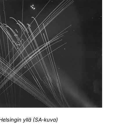
Helsingin yllä (SA-kuva)