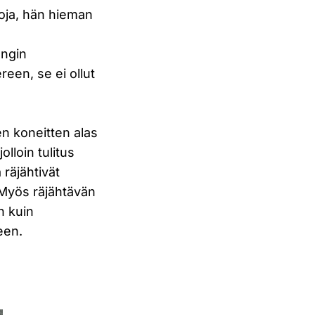
oja, hän hieman
ungin
een, se ei ollut
en koneitten alas
lloin tulitus
 räjähtivät
. Myös räjähtävän
n kuin
een.