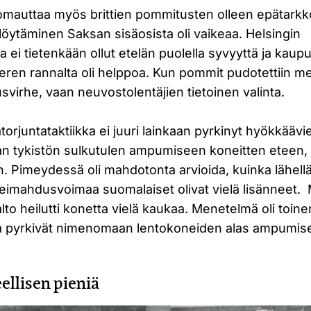
mauttaa myös brittien pommitusten olleen epätarkk
 löytäminen Saksan sisäosista oli vaikeaa. Helsingin
a ei tietenkään ollut etelän puolella syvyyttä ja kaup
ren rannalta oli helppoa. Kun pommit pudotettiin mer
virhe, vaan neuvostolentäjien tietoinen valinta.
orjuntataktiikka ei juuri lainkaan pyrkinyt hyökkäävi
 tykistön sulkutulen ampumiseen koneitten eteen, jo
in. Pimeydessä oli mahdotonta arvioida, kuinka lähellä
n leimahdusvoimaa suomalaiset olivat vielä lisänneet
lto heilutti konetta vielä kaukaa. Menetelmä oli toine
otka pyrkivät nimenomaan lentokoneiden alas ampumis
ellisen pieniä