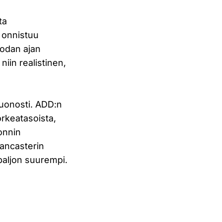
ta
i onnistuu
sodan ajan
iin realistinen,
huonosti. ADD:n
orkeatasoista,
onnin
ancasterin
paljon suurempi.