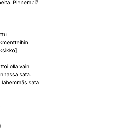
neita. Pienempiä
ttu
ykmentteihin.
ksikkö].
toi olla vain
nnassa sata.
la lähemmäs sata