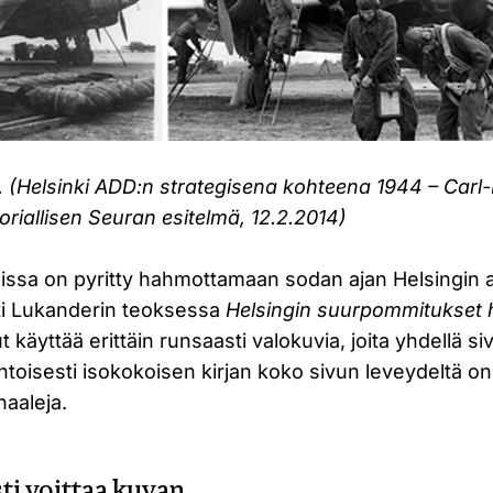
-4. (Helsinki ADD:n strategisena kohteena 1944 – Carl-
riallisen Seuran esitelmä, 12.2.2014)
issa on pyritty hahmottamaan sodan ajan Helsingin a
ti Lukanderin teoksessa
Helsingin suurpommitukset
t käyttää erittäin runsaasti valokuvia, joita yhdellä siv
ehtoisesti isokokoisen kirjan koko sivun leveydeltä on
naaleja.
ti voittaa kuvan