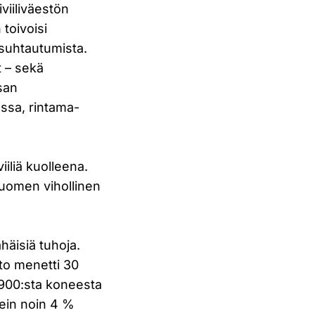
viiliväestön
toivoisi
suhtautumista.
t – sekä
san
assa, rintama-
iliä kuolleena.
Suomen vihollinen
häisiä tuhoja.
itto menetti 30
 900:sta koneesta
ein noin 4 %