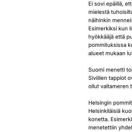
Ei sovi epäillä, 
mielestä tuhoisil
näihinkin mennei
Esimerkiksi kun 
hyökkääjä että p
pommituksissa kuo
alueet mukaan luk
Suomi menetti toi
Siviilien tappiot
ollut valtameren 
Helsingin pommitu
Helsinkiläisiä kuo
konetta. Esimerk
menetettiin yhde