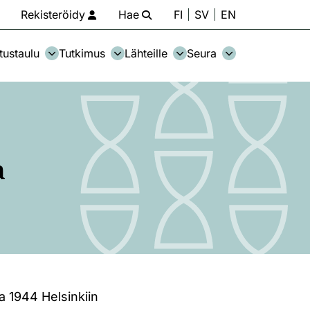
Rekisteröidy
Hae
FI
SV
EN
tustaulu
Tutkimus
Lähteille
Seura
a
 1944 Helsinkiin