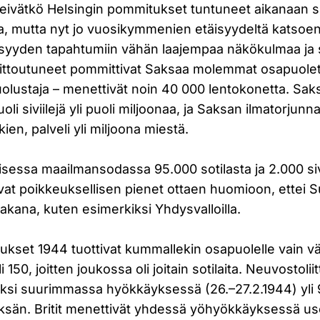
etteivätkö Helsingin pommitukset tuntuneet aikanaan si
ta, mutta nyt jo vuosikymmenien etäisyydeltä katsoen 
syyden tapahtumiin vähän laajempaa näkökulmaa ja 
liittoutuneet pommittivat Saksaa molemmat osapuole
uolustaja – menettivät noin 40 000 lentokonetta. Sak
li siviilejä yli puoli miljoonaa, ja Saksan ilmatorjunn
ien, palveli yli miljoona miestä.
sessa maailmansodassa 95.000 sotilasta ja 2.000 sivi
 ovat poikkeuksellisen pienet ottaen huomioon, ettei 
takana, kuten esimerkiksi Yhdysvalloilla.
kset 1944 tuottivat kummallekin osapuolelle vain vä
li 150, joitten joukossa oli joitain sotilaita. Neuvostoli
iksi suurimmassa hyökkäyksessä (26.–27.2.1944) yli
ksän. Britit menettivät yhdessä yöhyökkäyksessä us