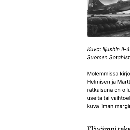
Kuva: Iljushin Il
Suomen Sotahisto
Molemmissa kirjo
Helmisen ja Mart
ratkaisuna on ollu
useita tai vaihto
kuva ilman margi
Elävämpi teks