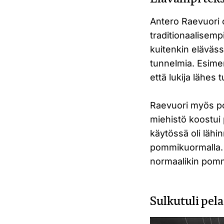
Antero Raevuori
traditionaalisemp
kuitenkin eläväs
tunnelmia. Esime
että lukija lähes
Raevuori myös po
miehistö koostui p
käytössä oli läh
pommikuormalla.
normaalikin pomm
Sulkutuli pela