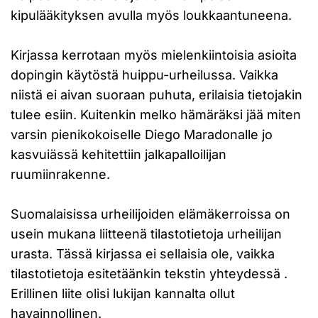
kipulääkityksen avulla myös loukkaantuneena.
Kirjassa kerrotaan myös mielenkiintoisia asioita
dopingin käytöstä huippu-urheilussa. Vaikka
niistä ei aivan suoraan puhuta, erilaisia tietojakin
tulee esiin. Kuitenkin melko hämäräksi jää miten
varsin pienikokoiselle Diego Maradonalle jo
kasvuiässä kehitettiin jalkapalloilijan
ruumiinrakenne.
Suomalaisissa urheilijoiden elämäkerroissa on
usein mukana liitteenä tilastotietoja urheilijan
urasta. Tässä kirjassa ei sellaisia ole, vaikka
tilastotietoja esitetäänkin tekstin yhteydessä .
Erillinen liite olisi lukijan kannalta ollut
havainnollinen.