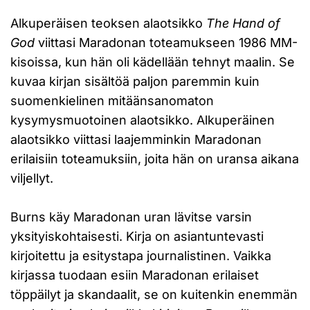
Alkuperäisen teoksen alaotsikko
The Hand of
God
viittasi Maradonan toteamukseen 1986 MM-
kisoissa, kun hän oli kädellään tehnyt maalin. Se
kuvaa kirjan sisältöä paljon paremmin kuin
suomenkielinen mitäänsanomaton
kysymysmuotoinen alaotsikko. Alkuperäinen
alaotsikko viittasi laajemminkin Maradonan
erilaisiin toteamuksiin, joita hän on uransa aikana
viljellyt.
Burns käy Maradonan uran lävitse varsin
yksityiskohtaisesti. Kirja on asiantuntevasti
kirjoitettu ja esitystapa journalistinen. Vaikka
kirjassa tuodaan esiin Maradonan erilaiset
töppäilyt ja skandaalit, se on kuitenkin enemmän