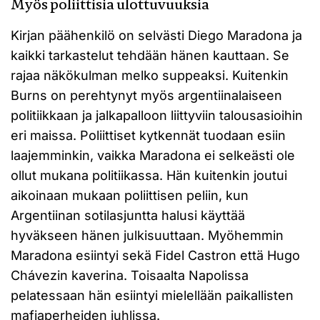
Myös poliittisia ulottuvuuksia
Kirjan päähenkilö on selvästi Diego Maradona ja
kaikki tarkastelut tehdään hänen kauttaan. Se
rajaa näkökulman melko suppeaksi. Kuitenkin
Burns on perehtynyt myös argentiinalaiseen
politiikkaan ja jalkapalloon liittyviin talousasioihin
eri maissa. Poliittiset kytkennät tuodaan esiin
laajemminkin, vaikka Maradona ei selkeästi ole
ollut mukana politiikassa. Hän kuitenkin joutui
aikoinaan mukaan poliittisen peliin, kun
Argentiinan sotilasjuntta halusi käyttää
hyväkseen hänen julkisuuttaan. Myöhemmin
Maradona esiintyi sekä Fidel Castron että Hugo
Chávezin kaverina. Toisaalta Napolissa
pelatessaan hän esiintyi mielellään paikallisten
mafiaperheiden juhlissa.