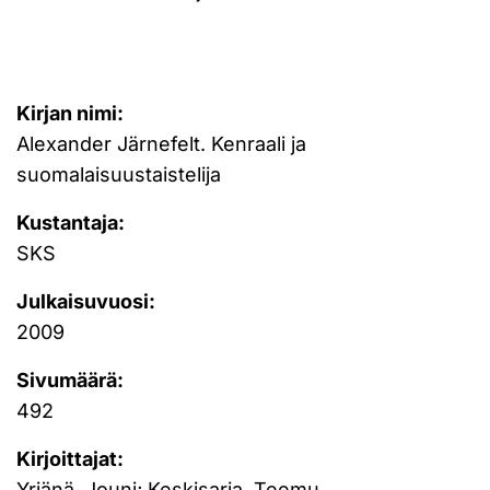
Kirjan nimi:
Alexander Järnefelt. Kenraali ja
suomalaisuustaistelija
Kustantaja:
SKS
Julkaisuvuosi:
2009
Sivumäärä:
492
Kirjoittajat:
Yrjänä, Jouni; Keskisarja, Teemu