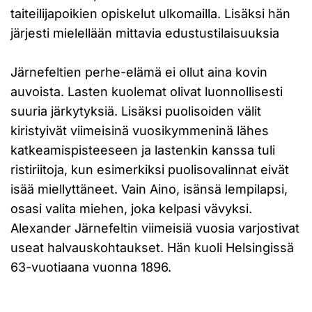
taiteilijapoikien opiskelut ulkomailla. Lisäksi hän
järjesti mielellään mittavia edustustilaisuuksia
Järnefeltien perhe-elämä ei ollut aina kovin
auvoista. Lasten kuolemat olivat luonnollisesti
suuria järkytyksiä. Lisäksi puolisoiden välit
kiristyivät viimeisinä vuosikymmeninä lähes
katkeamispisteeseen ja lastenkin kanssa tuli
ristiriitoja, kun esimerkiksi puolisovalinnat eivät
isää miellyttäneet. Vain Aino, isänsä lempilapsi,
osasi valita miehen, joka kelpasi vävyksi.
Alexander Järnefeltin viimeisiä vuosia varjostivat
useat halvauskohtaukset. Hän kuoli Helsingissä
63-vuotiaana vuonna 1896.