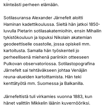
kiinteästi perheen elämään.
Sotilasuransa Alexander Järnefelt aloitti
Haminan kadettikoulussa. Sieltä hän jatkoi 1850-
luvulla Pietarin sotilasakatemioihin, ensin Mihailin
tykistökouluun ja lopuksi Nikolain akatemian
geodeettiselle osastolle, jossa opiskeli mm.
kartoitusta. Samalla hän työskenteli jo
perheellisenä miehenä pariinkin otteeseen
Pulkovan observatoriossa. Sotilastopografina
Järnefelt sai tehtäväkseen johtaa Venäjän
reuna-alueiden kartoittamista. Hän teki
kenttätyötä mm. Suomessa ja Balkanilla.
Järnefeltistä tuli virkamies vuonna 1883, kun
hänet valittiin Mikkelin läänin kuvernööriksi.