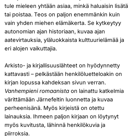
tule mieleen yhtään asiaa, minkä haluaisin lisätä
tai poistaa. Teos on paljon enemmänkin kuin
vain yhden miehen elämäkerta. Se kytkeytyy
autonomian ajan historiaan, kuvaa ajan
aatevirtauksia, yläluokkaista kulttuurielämää ja
eri alojen vaikuttajia.
Arkisto- ja kirjallisuuslähteet on hyödynnetty
kattavasti – pelkästään henkilöluetteloakin on
kirjan lopussa kahdeksan sivun verran.
Vanhempieni romaanista
on lainattu katkelmia
värittämään Järnefeltin luonnetta ja kuvaa
perheenisänä. Myös kirjeistä on otettu
lainauksia. Ihmeen paljon kirjaan on löytynyt
myös kuvitusta, lähinnä henkilökuvia ja
piirroksia.