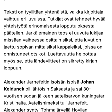
Teksti on tyyliltään yhtenäistä, vaikka kirjoittaja
vaihtuu eri luvuissa. Tutkijat ovat tehneet hyvää
yhteistyötä erinomaisesta lopputuloksesta
päätellen. Järkälemäinen teos ei uuvuta lukijaa
missään vaiheessa osittain siksi, että luvut on
jaettu sopivan mittaisiksi kappaleiksi, joissa on
onnistuneet otsikot. Luettavuutta helpottaa
myös se, että lähdeviitteet on siirretty kirjan
loppuun.
Alexander Järnefeltin isoisän isoisä
Johan
Keldunck
oli lähtöisin Saksasta ja sai 30-
vuotisen sodan jälkeen aatelisarvon kuningatar
Kristiinalta. Aatelisnimeksi tuli Järnefelt.
Alexander syntyi Tohmajärvellä Hovilan