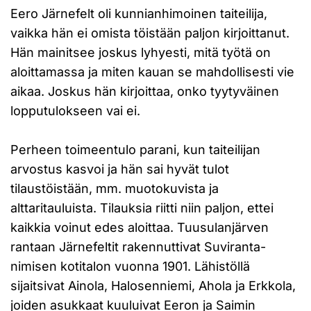
Eero Järnefelt oli kunnianhimoinen taiteilija,
vaikka hän ei omista töistään paljon kirjoittanut.
Hän mainitsee joskus lyhyesti, mitä työtä on
aloittamassa ja miten kauan se mahdollisesti vie
aikaa. Joskus hän kirjoittaa, onko tyytyväinen
lopputulokseen vai ei.
Perheen toimeentulo parani, kun taiteilijan
arvostus kasvoi ja hän sai hyvät tulot
tilaustöistään, mm. muotokuvista ja
alttaritauluista. Tilauksia riitti niin paljon, ettei
kaikkia voinut edes aloittaa. Tuusulanjärven
rantaan Järnefeltit rakennuttivat Suviranta-
nimisen kotitalon vuonna 1901. Lähistöllä
sijaitsivat Ainola, Halosenniemi, Ahola ja Erkkola,
joiden asukkaat kuuluivat Eeron ja Saimin