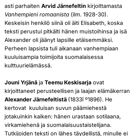
asti parhaiten
Arvid Järnefeltin
kirjoittamasta
Vanhempieni romaanista
(ilm. 1928-30).
Keskeisin henkilö siinä oli äiti Elisabeth, koska
teksti perustui pitkälti hänen muistoihinsa ja isä
Alexander oli jäänyt lapsille etäisemmäksi.
Perheen lapsista tuli aikanaan vanhempiaan
kuuluisampia toimijoita suomalaisessa
kulttuurielämässä.
Jouni Yrjänä
ja
Teemu Keskisarja
ovat
kirjoittaneet perusteellisen ja laajan elämäkerran
Alexander Järnefeltistä
(1833î º1896). He
kertovat kuuluisan suvun päämiehestä
jotakuinkin kaiken: hänen urastaan sotilaana,
virkamiehenä ja suomalaisuustaistelijana.
Tutkijoiden teksti on lähes täydellistä, minulle ei