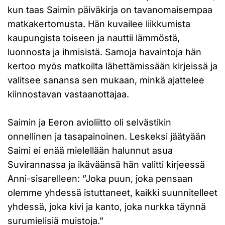
kun taas Saimin päiväkirja on tavanomaisempaa
matkakertomusta. Hän kuvailee liikkumista
kaupungista toiseen ja nauttii lämmöstä,
luonnosta ja ihmisistä. Samoja havaintoja hän
kertoo myös matkoilta lähettämissään kirjeissä ja
valitsee sanansa sen mukaan, minkä ajattelee
kiinnostavan vastaanottajaa.
Saimin ja Eeron avioliitto oli selvästikin
onnellinen ja tasapainoinen. Leskeksi jäätyään
Saimi ei enää mielellään halunnut asua
Suvirannassa ja ikäväänsä hän valitti kirjeessä
Anni-sisarelleen: ”Joka puun, joka pensaan
olemme yhdessä istuttaneet, kaikki suunnitelleet
yhdessä, joka kivi ja kanto, joka nurkka täynnä
surumielisiä muistoja.”