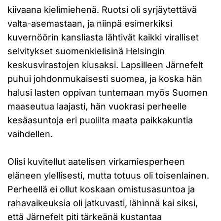
kiivaana kielimiehenä. Ruotsi oli syrjäytettävä
valta-asemastaan, ja niinpä esimerkiksi
kuvernöörin kansliasta lähtivät kaikki viralliset
selvitykset suomenkielisinä Helsingin
keskusvirastojen kiusaksi. Lapsilleen Järnefelt
puhui johdonmukaisesti suomea, ja koska hän
halusi lasten oppivan tuntemaan myös Suomen
maaseutua laajasti, hän vuokrasi perheelle
kesäasuntoja eri puolilta maata paikkakuntia
vaihdellen.
Olisi kuvitellut aatelisen virkamiesperheen
eläneen ylellisesti, mutta totuus oli toisenlainen.
Perheellä ei ollut koskaan omistusasuntoa ja
rahavaikeuksia oli jatkuvasti, lähinnä kai siksi,
että Järnefelt piti tärkeänä kustantaa