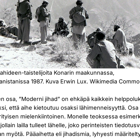
ahideen-taistelijoita Konarin maakunnassa,
anistanissa 1987. Kuva Erwin Lux. Wikimedia Commo
n osa, ”Moderni jihad” on ehkäpä kaikkein helppoluk
si, että aihe kietoutuu osaksi lähimenneisyyttä. Os
erityisen mielenkiintoinen. Monelle teoksessa esimer
jollain lailla tulleet lähelle, joko perinteisten tiedotus
n myötä. Pääaihetta eli jihadismia, lyhyesti määritelt