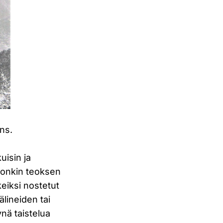
ns.
uisin ja
a onkin teoksen
keiksi nostetut
välineiden tai
ynä taistelua