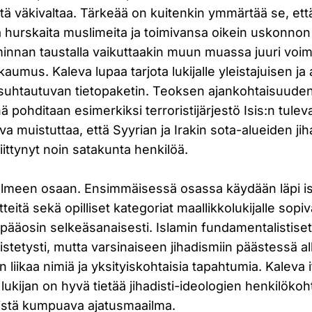
tä väkivaltaa. Tärkeää on kuitenkin ymmärtää se, että 
 hurskaita muslimeita ja toimivansa oikein uskonno
iminnan taustalla vaikuttaakin muun muassa juuri voi
aumus. Kaleva lupaa tarjota lukijalle yleistajuisen j
suhtautuvan tietopaketin. Teoksen ajankohtaisuude
ä pohditaan esimerkiksi terroristijärjestö Isis:n tule
a muistuttaa, että Syyrian ja Irakin sota-alueiden jiha
ittynyt noin satakunta henkilöä.
olmeen osaan. Ensimmäisessä osassa käydään läpi i
itteitä sekä opilliset kategoriat maallikkolukijalle sopi
 pääosin selkeäsanaisesti. Islamin fundamentalistis
vistetysti, mutta varsinaiseen jihadismiin päästessä a
 liikaa nimiä ja yksityiskohtaisia tapahtumia. Kaleva 
tä lukijan on hyvä tietää jihadisti-ideologien henkilök
istä kumpuava ajatusmaailma.