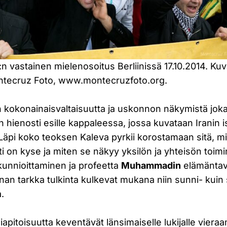
s:n vastainen mielenosoitus Berliinissä 17.10.2014. Ku
tecruz Foto, www.montecruzfoto.org.
 kokonainaisvaltaisuutta ja uskonnon näkymistä jok
hienosti esille kappaleessa, jossa kuvataan Iranin is
äpi koko teoksen Kaleva pyrkii korostamaan sitä, mi
ti on kyse ja miten se näkyy yksilön ja yhteisön toi
 kunnioittaminen ja profeetta
Muhammadin
elämäntava
an tarkka tulkinta kulkevat mukana niin sunni- kuin
.
iapitoisuutta keventävät länsimaiselle lukijalle viera