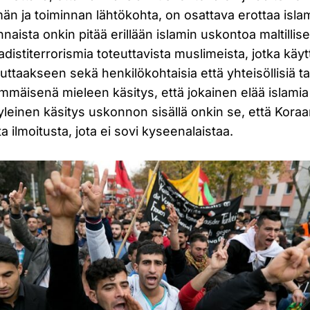
än ja toiminnan lähtökohta, on osattava erottaa isla
nnaista onkin pitää erillään islamin uskontoa maltillise
hadistiterrorismia toteuttavista muslimeista, jotka käy
ttaakseen sekä henkilökohtaisia että yhteisöllisiä ta
llimmäisenä mieleen käsitys, että jokainen elää islami
 yleinen käsitys uskonnon sisällä onkin se, että Kora
a ilmoitusta, jota ei sovi kyseenalaistaa.