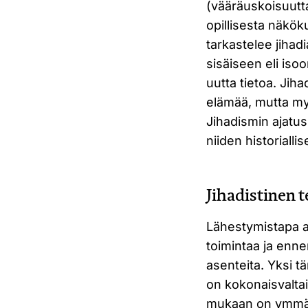
(vääräuskoisuutta
opillisesta näköku
tarkastelee jihad
sisäiseen eli isoo
uutta tietoa. Jiha
elämää, mutta my
Jihadismin ajatus
niiden historiall
Jihadistinen t
Lähestymistapa a
toimintaa ja enne
asenteita. Yksi 
on kokonaisvaltai
mukaan on ymmärre