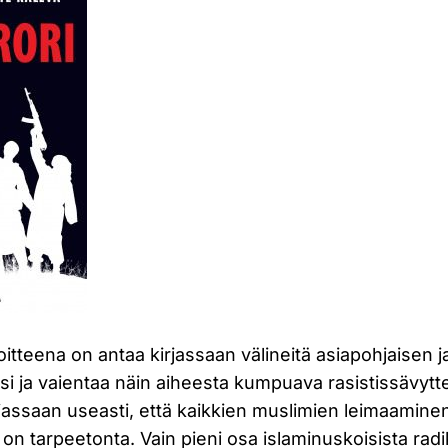
itteena on antaa kirjassaan välineitä asiapohjaisen ja
si ja vaientaa näin aiheesta kumpuava rasistissävyt
rjassaan useasti, että kaikkien muslimien leimaaminen 
si on tarpeetonta. Vain pieni osa islaminuskoisista radi