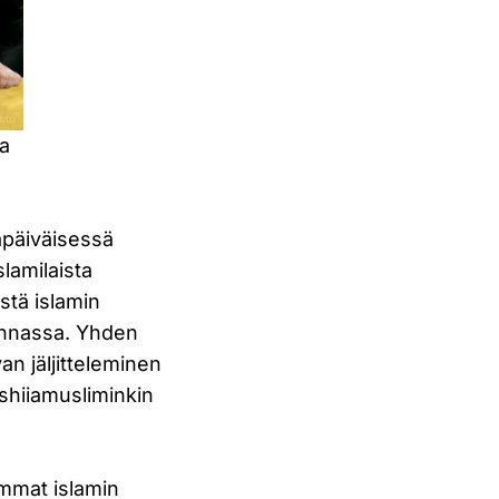
va
apäiväisessä
lamilaista
stä islamin
minnassa. Yhden
n jäljitteleminen
 shiiamusliminkin
ammat islamin