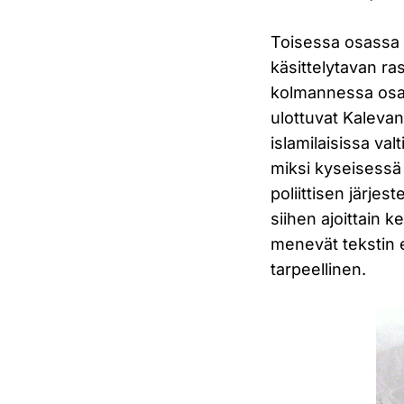
Toisessa osassa Ka
käsittelytavan r
kolmannessa osas
ulottuvat Kalevan 
islamilaisissa val
miksi kyseisessä
poliittisen järjes
siihen ajoittain k
menevät tekstin ed
tarpeellinen.