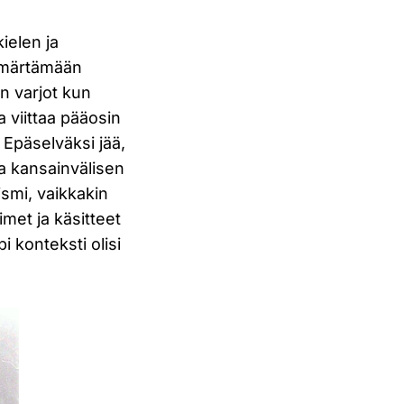
kielen ja
ymmärtämään
n varjot kun
a viittaa pääosin
. Epäselväksi jää,
a kansainvälisen
ismi, vaikkakin
nimet ja käsitteet
i konteksti olisi