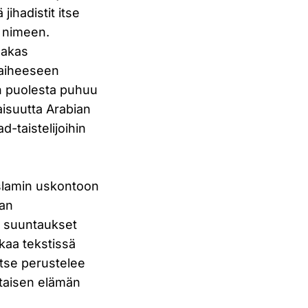
jihadistit itse
n nimeen.
makas
a aiheeseen
n puolesta puhuu
vaisuutta Arabian
d-taistelijoihin
slamin uskontoon
van
et suuntaukset
lkaa tekstissä
itse perustelee
ohtaisen elämän