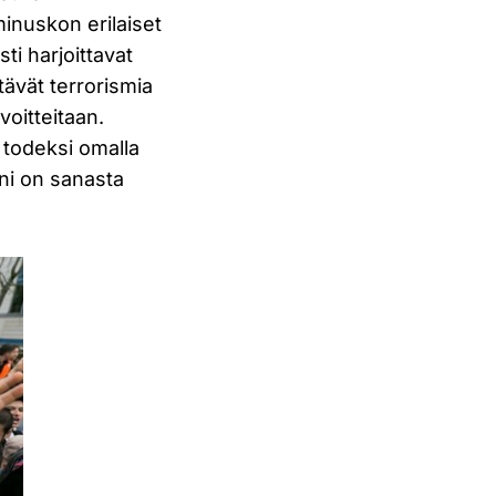
minuskon erilaiset
sti harjoittavat
ttävät terrorismia
voitteitaan.
a todeksi omalla
ani on sanasta