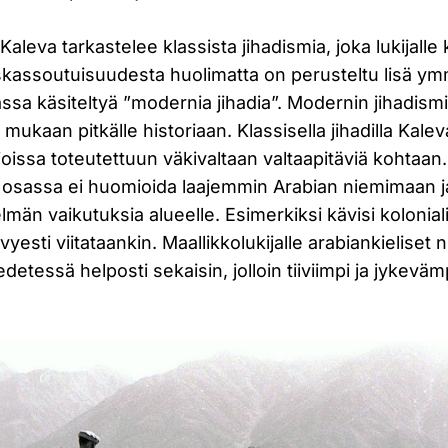
leva tarkastelee klassista jihadismia, joka lukijalle 
askassoutuisuudesta huolimatta on perusteltu lisä 
sa käsiteltyä ”modernia jihadia”. Modernin jihadismi
mukaan pitkälle historiaan. Klassisella jihadilla Kalev
tioissa toteutettuun väkivaltaan valtaapitäviä kohtaan
 osassa ei huomioida laajemmin Arabian niemimaan j
telmän vaikutuksia alueelle. Esimerkiksi kävisi kolonial
evyesti viitataankin. Maallikkolukijalle arabiankieliset 
etessä helposti sekaisin, jolloin tiiviimpi ja jykevämp