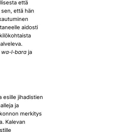
lisesta että
a sen, että hän
jakautuminen
ttaneelle aidosti
nkilökohtaista
alveleva.
 wa-l-bara
ja
sille jihadistien
lleja ja
uskonnon merkitys
la. Kalevan
tille