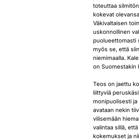
toteuttaa silmitön
kokevat olevansa
Väkivaltaisen to
uskonnollinen vak
puolueettomasti 
myös se, että siin
niemimaalla. Kalev
on Suomestakin li
Teos on jaettu k
liittyviä peruskäs
monipuolisesti ja
avataan nekin tii
vilisemään hieman
valintaa sillä, et
kokemukset ja ni