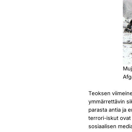
Muj
Afg
Teoksen viimeine
ymmärrettävin sik
parasta antia ja 
terrori-iskut ovat 
sosiaalisen media