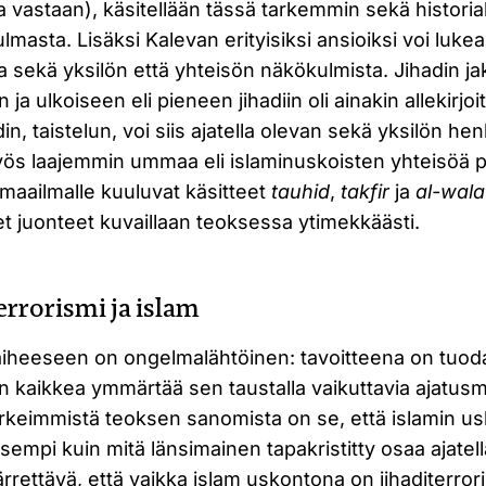
 vastaan), käsitellään tässä tarkemmin sekä historial
lmasta. Lisäksi Kalevan erityisiksi ansioiksi voi luke
ia sekä yksilön että yhteisön näkökulmista. Jihadin 
n ja ulkoiseen eli pieneen jihadiin oli ainakin allekirjoi
din, taistelun, voi siis ajatella olevan sekä yksilön he
ös laajemmin ummaa eli islaminuskoisten yhteisöä p
maailmalle kuuluvat käsitteet
tauhid
,
takfir
ja
al-wala
iset juonteet kuvaillaan teoksessa ytimekkäästi.
errorismi ja islam
iheeseen on ongelmalähtöinen: tavoitteena on tuoda e
n kaikkea ymmärtää sen taustalla vaikuttavia ajatusma
tärkeimmistä teoksen sanomista on se, että islamin 
sempi kuin mitä länsimainen tapakristitty osaa ajatel
ttävä, että vaikka islam uskontona on jihaditerroris