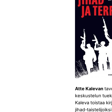
Atte Kalevan
tavo
keskustelun tuek
Kaleva toistaa ki
jihad-taistelijoik