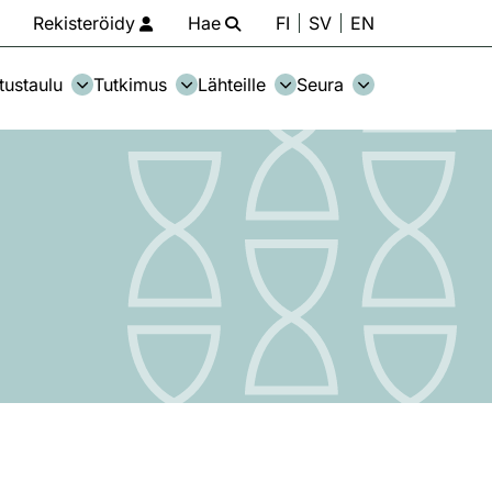
Rekisteröidy
Hae
FI
SV
EN
tustaulu
Tutkimus
Lähteille
Seura