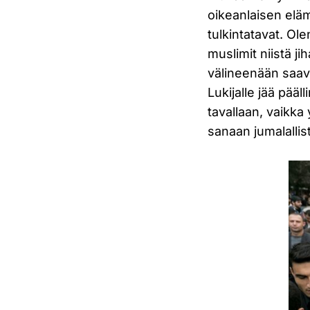
oikeanlaisen eläm
tulkintatavat. Ole
muslimit niistä ji
välineenään saavu
Lukijalle jää pää
tavallaan, vaikka
sanaan jumalallist