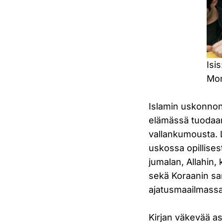
Isi
Mon
Islamin uskonnon
elämässä tuodaan 
vallankumousta. L
uskossa opillises
jumalan, Allahin,
sekä Koraanin san
ajatusmaailmassa
Kirjan väkevää as