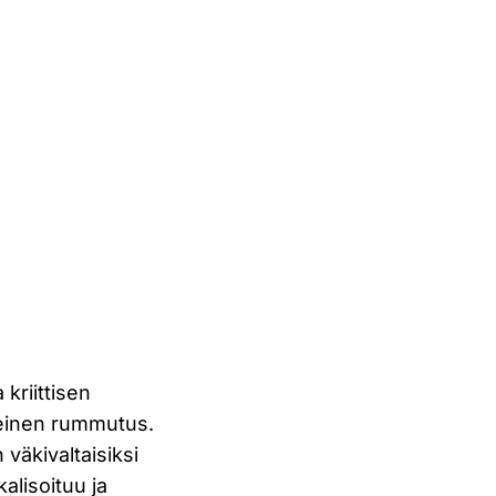
 kriittisen
teinen rummutus.
väkivaltaisiksi
kalisoituu ja