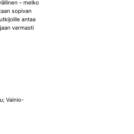
vällinen – melko
otaan sopivan
tkijoille antaa
sijaan varmasti
u; Vainio-