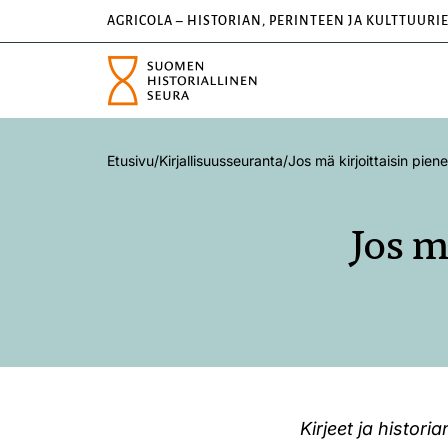
AGRICOLA – HISTORIAN, PERINTEEN JA KULTTUURI
Etusivu
/
Kirjallisuusseuranta
/
Jos mä kirjoittaisin pien
Jos m
Kirjeet ja histori