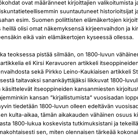
ökohdat ovat määränneet kirjoittajien valikoitumista ja
iskuntatieteellisemmin suuntautuneet historioitsijat j
sahan esim. Suomen poliittisten elämäkertojen kirjoitt
heillä olisi omat näkemyksensä kirjeenvaihdon ja ki
eensäkin eikä vain elämäkertojen kyseessä ollessa.
joka teoksessa pistää silmään, on 1800-luvun vähäin
artikkelia eli Kirsi Keravuoren artikkeli itseoppineide
envaihdosta sekä Pirkko Leino-Kaukiaisen artikkeli 
sestä taitavaksi sanankäyttäjäksi liikkuvat 1800-luvull
ja käsittelevät itseoppineiden kansanmiesten kirjoitus
aajemminkin kansan ”kirjallistumista” vuosisadan lopp
hyvin tiedetään 1800-luvun olleen edeltävän vuosisa
isen kulta-aikaa, tämän aikakauden vähäinen osuus ki
ta 1800-lukua koskevista tutkimuksistani ja tekeill
omakohtaisesti sen, miten olennaisen tärkeää kokon