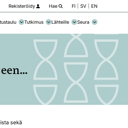
Rekisteröidy
Hae
FI
SV
EN
tustaulu
Tutkimus
Lähteille
Seura
rjeen…
lista sekä