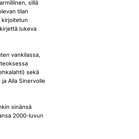
rmillinen, sillä
olevan tilan
 kirjoitetun
kirjettä lukeva
uten vankilassa,
n teoksessa
Vehkalahti) sekä
 ja Aila Sinervolle
onkin sinänsä
kaansa 2000-luvun