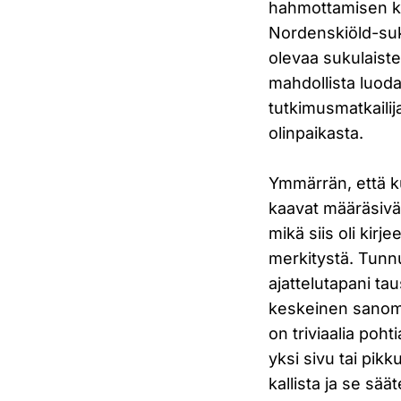
hahmottamisen ka
Nordenskiöld-suk
olevaa sukulaiste
mahdollista luod
tutkimusmatkailij
olinpaikasta.
Ymmärrän, että kul
kaavat määräsivät 
mikä siis oli kir
merkitystä. Tunnu
ajattelutapani tau
keskeinen sanoma 
on triviaalia poht
yksi sivu tai pikk
kallista ja se säät