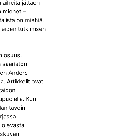
 aiheita jättäen
a miehet –
ajista on miehiä.
rjeiden tutkimisen
en osuus.
n saariston
Sten Anders
a. Artikkelit ovat
taidon
upuolella. Kun
dan tavoin
rjassa
ä olevasta
aiskuvan