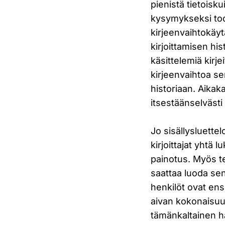
pienistä tietoisk
kysymykseksi tod
kirjeenvaihtokäytä
kirjoittamisen hist
käsittelemiä kirjei
kirjeenvaihtoa se
historiaan. Aikak
itsestäänselvästi
Jo sisällysluettelo
kirjoittajat yhtä 
painotus. Myös t
saattaa luoda sen v
henkilöt ovat ensi
aivan kokonaisuud
tämänkaltainen ha