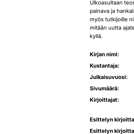
Ulkoasultaan teos
painava ja hankal
myös tutkijoille n
mitään uutta ajate
kyllä.
Kirjan nimi:
Kustantaja:
Julkaisuvuosi:
Sivumäärä:
Kirjoittajat:
Esittelyn kirjoitt
Esittelyn kirjoitt