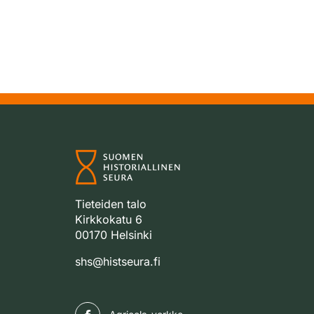
Tieteiden talo
Kirkkokatu 6
00170 Helsinki
shs@histseura.fi
Facebook