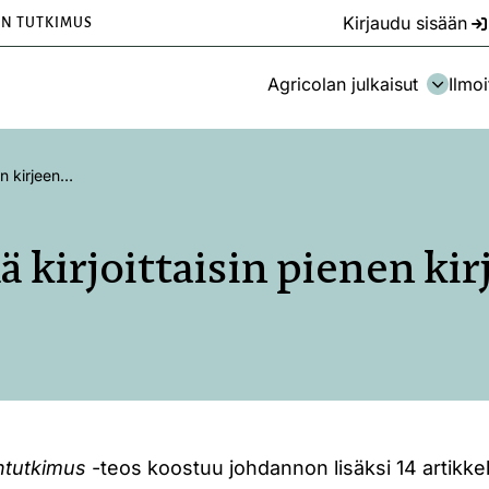
Kirjaudu sisään
EN TUTKIMUS
Agricolan julkaisut
Ilmoi
en kirjeen…
ä kirjoittaisin pienen ki
antutkimus
-teos koostuu johdannon lisäksi 14 artikke