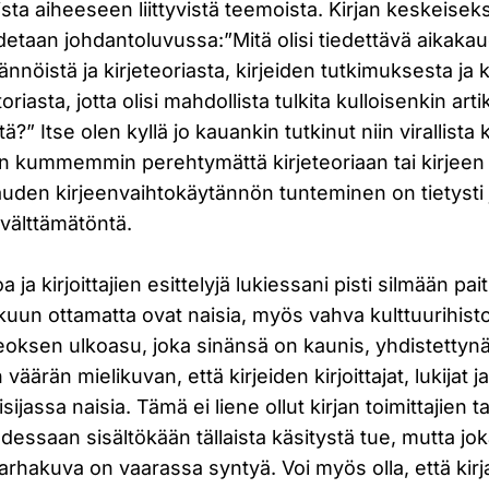
uista aiheeseen liittyvistä teemoista. Kirjan keskeisek
etaan johdantoluvussa:”Mitä olisi tiedettävä aikaka
nnöistä ja kirjeteoriasta, kirjeiden tutkimuksesta ja 
oriasta, jotta olisi mahdollista tulkita kulloisenkin arti
tä?” Itse olen kyllä jo kauankin tutkinut niin virallista 
n kummemmin perehtymättä kirjeteoriaan tai kirjeen 
auden kirjeenvaihtokäytännön tunteminen on tietysti 
 välttämätöntä.
a ja kirjoittajien esittelyjä lukiessani pisti silmään pait
lukuun ottamatta ovat naisia, myös vahva kulttuurihisto
eoksen ulkoasu, joka sinänsä on kaunis, yhdistettynä
äärän mielikuvan, että kirjeiden kirjoittajat, lukijat ja
sijassa naisia. Tämä ei liene ollut kirjan toimittajien t
essaan sisältökään tällaista käsitystä tue, mutta j
rhakuva on vaarassa syntyä. Voi myös olla, että kirja