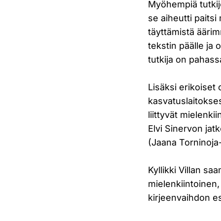
Myöhempiä tutkijoi
se aiheutti paitsi
täyttämistä äärimm
tekstin päälle ja
tutkija on pahassa
Lisäksi erikoiset
kasvatuslaitokses
liittyvät mielenki
Elvi Sinervon jatk
(Jaana Torninoja
Kyllikki Villan sa
mielenkiintoinen,
kirjeenvaihdon e