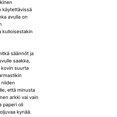
tkinen
 käytettävissä
nka avulla on
n
 kulloisestakin
 mitkä säännöt ja
luvulle saakka,
ä kovin suurta
armastikin
n niiden
le, että minusta
inen arkki vai vain
a paperi oli
 soljuvaa kynää.