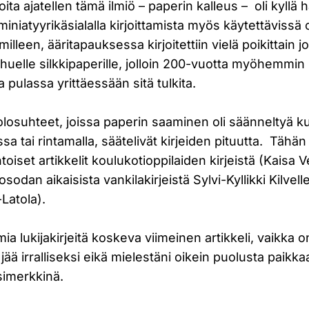
ta ajatellen tämä ilmiö – paperin kalleus – oli kyllä ha
 miniatyyrikäsialalla kirjoittamista myös käytettävissä 
illeen, ääritapauksessa kirjoitettiin vielä poikittain jo
 ohuelle silkkipaperille, jolloin 200-vuotta myöhemmin 
 pulassa yrittäessään sitä tulkita.
 olosuhteet, joissa paperin saaminen oli säänneltyä k
sa tai rintamalla, säätelivät kirjeiden pituutta. Tähä
intoiset artikkelit koulukotioppilaiden kirjeistä (Kaisa 
osodan aikaisista vankilakirjeistä Sylvi-Kyllikki Kilvelle
-Latola).
amia lukijakirjeitä koskeva viimeinen artikkeli, vaikka 
 jää irralliseksi eikä mielestäni oikein puolusta paik
simerkkinä.