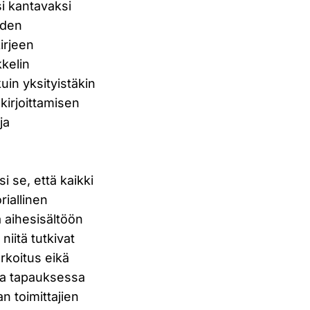
si kantavaksi
uden
kirjeen
kkelin
kuin yksityistäkin
kirjoittamisen
ja
si se, että kaikki
riallinen
 aihesisältöön
 niitä tutkivat
arkoitus eikä
oka tapauksessa
n toimittajien