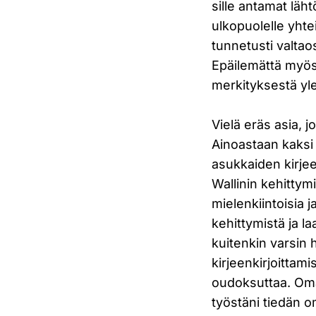
sille antamat läht
ulkopuolelle yhte
tunnetusti valtao
Epäilemättä myös 
merkityksestä yl
Vielä eräs asia, 
Ainoastaan kaksi 
asukkaiden kirje
Wallinin kehittymi
mielenkiintoisia 
kehittymistä ja l
kuitenkin varsin 
kirjeenkirjoittam
oudoksuttaa. Omas
työstäni tiedän 