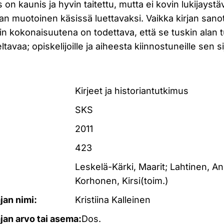
 on kaunis ja hyvin taitettu, mutta ei kovin lukijaystä
an muotoinen käsissä luettavaksi. Vaikka kirjan san
iin kokonaisuutena on todettava, että se tuskin alan tu
ltavaa; opiskelijoille ja aiheesta kiinnostuneille sen 
Kirjeet ja historiantutkimus
SKS
2011
423
Leskelä-Kärki, Maarit; Lahtinen, An
Korhonen, Kirsi(toim.)
ajan nimi:
Kristiina Kalleinen
ajan arvo tai asema:
Dos.