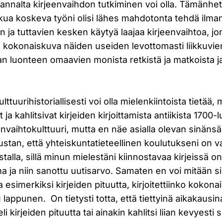
nnalta kirjeenvaihdon tutkiminen voi olla. Tämänhe
ua koskeva työni olisi lähes mahdotonta tehdä ilman
n ja tuttavien kesken käytyä laajaa kirjeenvaihtoa, jo
a kokonaiskuva näiden useiden levottomasti liikkuvie
an luonteen omaavien monista retkistä ja matkoista ja
ttuurihistoriallisesti voi olla mielenkiintoista tietää,
ja kahlitsivat kirjeiden kirjoittamista antiikista 1700-
jeenvaihtokulttuuri, mutta en näe asialla olevan sinäns
stan, että yhteiskuntatieteellinen koulutukseni on v
stalla, sillä minun mielestäni kiinnostavaa kirjeissä o
ja niin sanottu uutisarvo. Samaten en voi mitään sil
ia esimerkiksi kirjeiden pituutta, kirjoitettiinko kokona
u lappunen. On tietysti totta, että tiettyinä aikakausin
eli kirjeiden pituutta tai ainakin kahlitsi liian kevyesti