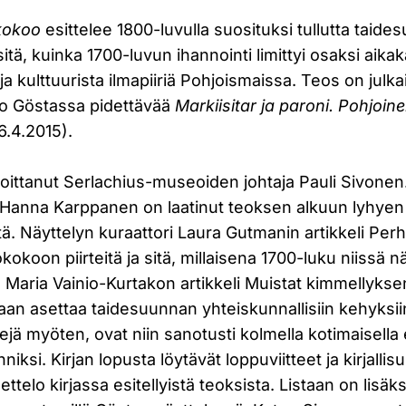
kokoo
esittelee 1800-luvulla suosituksi tullutta taide
itä, kuinka 1700-luvun ihannointi limittyi osaksi aik
ja kulttuurista ilmapiiriä Pohjoismaissa. Teos on julka
o Göstassa pidettävää
Markiisitar ja paroni. Pohjoi
6.4.2015).
joittanut Serlachius-museoiden johtaja Pauli Sivonen
 Hanna Karppanen on laatinut teoksen alkuun lyhyen 
tä. Näyttelyn kuraattori Laura Gutmanin artikkeli Pe
okoon piirteitä ja sitä, millaisena 1700-luku niissä nä
ja Maria Vainio-Kurtakon artikkeli Muistat kimmellyks
an asettaa taidesuunnan yhteiskunnallisiin kehyksiin
tejä myöten, ovat niin sanotusti kolmella kotimaisella
nniksi. Kirjan lopusta löytävät loppuviitteet ja kirjalli
ettelo kirjassa esitellyistä teoksista. Listaan on lisäk