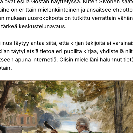
ka ovat esillä Göstan näyttelyssä. Kuten Sivonen sa
 aihe on erittäin mielenkiintoinen ja ansaitsee ehdot
n mukaan uusrokokoota on tutkittu verrattain vähän, 
tärkeä keskustelunavaus.
nus täytyy antaa siitä, että kirjan tekijöitä ei varsinai
an täytyi etsiä tietoa eri puolilta kirjaa, yhdistellä nii
seen apuna internetiä. Olisin mielelläni halunnut tiet
tain.