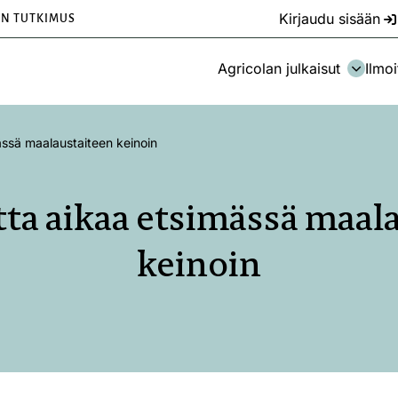
Kirjaudu sisään
EN TUTKIMUS
Agricolan julkaisut
Ilmoi
ssä maalaustaiteen keinoin
a aikaa etsimässä maal
keinoin