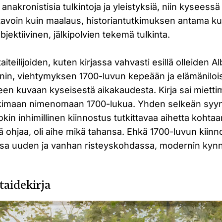
anakronistisia tulkintoja ja yleistyksiä, niin kyseessä 
 tavoin kuin maalaus, historiantutkimuksen antama k
jektiivinen, jälkipolvien tekemä tulkinta.
teilijoiden, kuten kirjassa vahvasti esillä olleiden Alb
in, viehtymyksen 1700-luvun kepeään ja elämänilo
iseen kuvaan kyseisestä aikakaudesta. Kirja sai mietti
utkimaan nimenomaan 1700-lukua. Yhden selkeän sy
okin inhimillinen kiinnostus tutkittavaa aihetta kohta
tä ohjaa, oli aihe mikä tahansa. Ehkä 1700-luvun kiinn
nissa uuden ja vanhan risteyskohdassa, modernin kynn
taidekirja