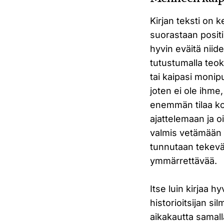
Kirjan teksti on 
suorastaan positi
hyvin eväitä niid
tutustumalla teok
tai kaipasi monip
joten ei ole ihme
enemmän tilaa kon
ajattelemaan ja o
valmis vetämään y
tunnutaan tekevä
ymmärrettävää.
Itse luin kirjaa h
historioitsijan si
aikakautta samalla