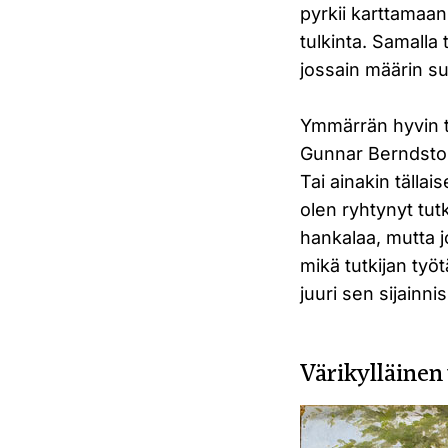
pyrkii karttamaan 
tulkinta. Samalla
jossain määrin sub
Ymmärrän hyvin tai
Gunnar Berndston
Tai ainakin tälla
olen ryhtynyt t
hankalaa, mutta j
mikä tutkijan työ
juuri sen sijain
Värikylläinen 