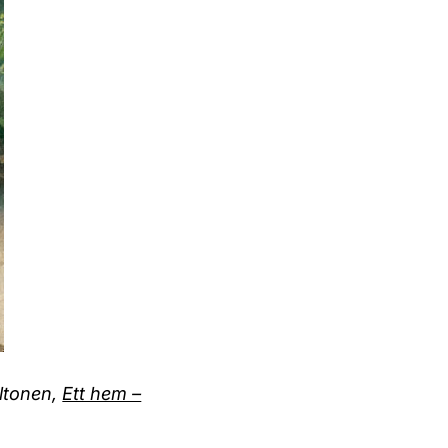
altonen,
Ett hem –