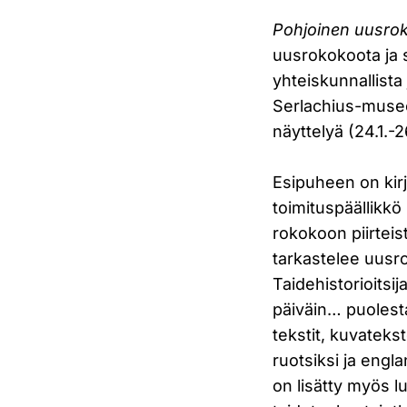
Pohjoinen uusro
uusrokokoota ja s
yhteiskunnallista 
Serlachius-muse
näyttelyä (24.1.-2
Esipuheen on kir
toimituspäällikkö
rokokoon piirteis
tarkastelee uusrok
Taidehistorioitsi
päiväin… puolesta
tekstit, kuvateks
ruotsiksi ja engla
on lisätty myös lu