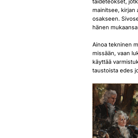
taideteokset, jot
mainitsee, kirjan
osakseen. Sivose
hänen mukaansa 
Ainoa tekninen mii
missään, vaan lukij
käyttää varmistuk
taustoista edes jo