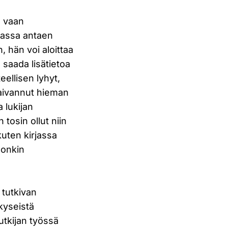
, vaan
omassa antaen
, hän voi aloittaa
 saada lisätietoa
eellisen lyhyt,
 kaivannut hieman
 lukijan
tosin ollut niin
kuten kirjassa
 onkin
a tutkivan
 kyseistä
tutkijan työssä