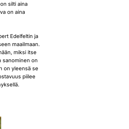
on silti aina
uva on aina
ert Edelfeltin ja
iseen maailmaan.
mään, miksi itse
yn sanominen on
an on yleensä se
ostavuus piilee
yksellä.