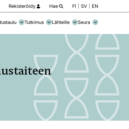
Rekisteröidy
Hae
FI
SV
EN
tustaulu
Tutkimus
Lähteille
Seura
austaiteen