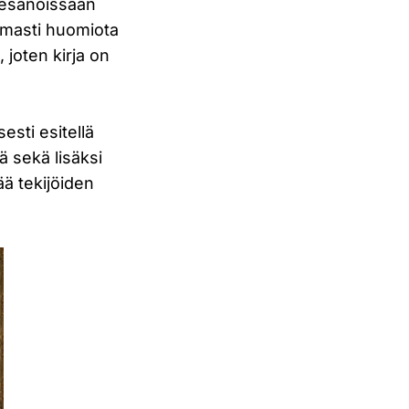
atesanoissaan
tomasti huomiota
joten kirja on
sesti esitellä
tä sekä lisäksi
ää tekijöiden