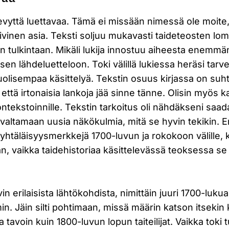
kevyttä luettavaa. Tämä ei missään nimessä ole moite
ivinen asia. Teksti soljuu mukavasti taideteosten l
en tulkintaan. Mikäli lukija innostuu aiheesta enemmän
sen lähdeluetteloon. Toki välillä lukiessa heräsi tarve
uolisempaa käsittelyä. Tekstin osuus kirjassa on suht
, että irtonaisia lankoja jää sinne tänne. Olisin myös
tekstoinnille. Tekstin tarkoitus oli nähdäkseni saada
ivaltamaan uusia näkökulmia, mitä se hyvin tekikin. En 
htäläisyysmerkkejä 1700-luvun ja rokokoon välille, 
n, vaikka taidehistoriaa käsittelevässä teoksessa se
yvin erilaisista lähtökohdista, nimittäin juuri 1700-luku
lmin. Jäin silti pohtimaan, missä määrin katson itsekin
 tavoin kuin 1800-luvun lopun taiteilijat. Vaikka toki 