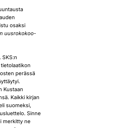
suuntausta
akauden
istu osaksi
nen uusrokokoo
-
. SKS:n
tietolaatikon
rhosten perässä
yttäytyi.
en Kustaan
sä. Kaikki kirjan
 eli suomeksi,
suusluettelo. Sinne
si merkitty ne