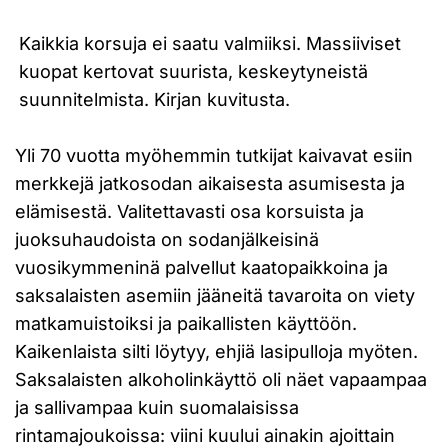
Kaikkia korsuja ei saatu valmiiksi. Massiiviset
kuopat kertovat suurista, keskeytyneistä
suunnitelmista. Kirjan kuvitusta.
Yli 70 vuotta myöhemmin tutkijat kaivavat esiin
merkkejä jatkosodan aikaisesta asumisesta ja
elämisestä. Valitettavasti osa korsuista ja
juoksuhaudoista on sodanjälkeisinä
vuosikymmeninä palvellut kaatopaikkoina ja
saksalaisten asemiin jääneitä tavaroita on viety
matkamuistoiksi ja paikallisten käyttöön.
Kaikenlaista silti löytyy, ehjiä lasipulloja myöten.
Saksalaisten alkoholinkäyttö oli näet vapaampaa
ja sallivampaa kuin suomalaisissa
rintamajoukoissa: viini kuului ainakin ajoittain