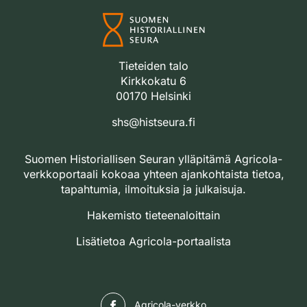
Tieteiden talo
Kirkkokatu 6
00170 Helsinki
shs@histseura.fi
Suomen Historiallisen Seuran ylläpitämä Agricola-
verkkoportaali kokoaa yhteen ajankohtaista tietoa,
tapahtumia, ilmoituksia ja julkaisuja.
Hakemisto tieteenaloittain
Lisätietoa Agricola-portaalista
Facebook
Agricola-verkko