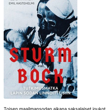
Toisen maailmansodan aikana saksalaiset joukot