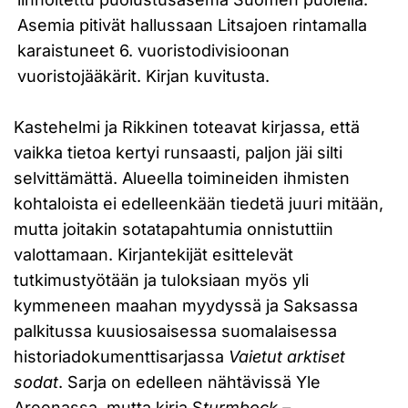
Asemia pitivät hallussaan Litsajoen rintamalla
karaistuneet 6. vuoristodivisioonan
vuoristojääkärit. Kirjan kuvitusta.
Kastehelmi ja Rikkinen toteavat kirjassa, että
vaikka tietoa kertyi runsaasti, paljon jäi silti
selvittämättä. Alueella toimineiden ihmisten
kohtaloista ei edelleenkään tiedetä juuri mitään,
mutta joitakin sotatapahtumia onnistuttiin
valottamaan. Kirjantekijät esittelevät
tutkimustyötään ja tuloksiaan myös yli
kymmeneen maahan myydyssä ja Saksassa
palkitussa kuusiosaisessa suomalaisessa
historiadokumenttisarjassa
Vaietut arktiset
sodat
. Sarja on edelleen nähtävissä Yle
Areenassa, mutta kirja S
turmbock –