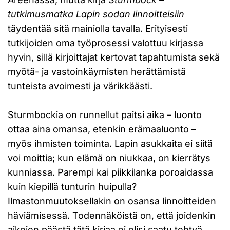
tutkimusmatka Lapin sodan linnoitteisiin
täydentää sitä mainiolla tavalla. Erityisesti
tutkijoiden oma työprosessi valottuu kirjassa
hyvin, sillä kirjoittajat kertovat tapahtumista sekä
myötä- ja vastoinkäymisten herättämistä
tunteista avoimesti ja värikkäästi.
Sturmbockia on runnellut paitsi aika – luonto
ottaa aina omansa, etenkin erämaaluonto –
myös ihmisten toiminta. Lapin asukkaita ei siitä
voi moittia; kun elämä on niukkaa, on kierrätys
kunniassa. Parempi kai piikkilanka poroaidassa
kuin kiepillä tunturin huipulla?
Ilmastonmuutoksellakin on osansa linnoitteiden
häviämisessä. Todennäköistä on, että joidenkin
aikojen päästä tätä kirjaa ei olisi saatu tehtyä.