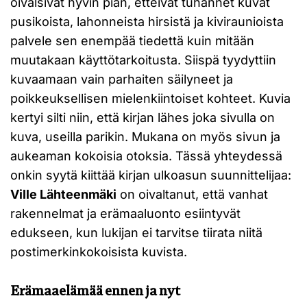
oivalsivat hyvin pian, etteivät tuhannet kuvat
pusikoista, lahonneista hirsistä ja kiviraunioista
palvele sen enempää tiedettä kuin mitään
muutakaan käyttötarkoitusta. Siispä tyydyttiin
kuvaamaan vain parhaiten säilyneet ja
poikkeuksellisen mielenkiintoiset kohteet. Kuvia
kertyi silti niin, että kirjan lähes joka sivulla on
kuva, useilla parikin. Mukana on myös sivun ja
aukeaman kokoisia otoksia. Tässä yhteydessä
onkin syytä kiittää kirjan ulkoasun suunnittelijaa:
Ville Lähteenmäki
on oivaltanut, että vanhat
rakennelmat ja erämaaluonto esiintyvät
edukseen, kun lukijan ei tarvitse tiirata niitä
postimerkinkokoisista kuvista.
Erämaaelämää ennen ja nyt