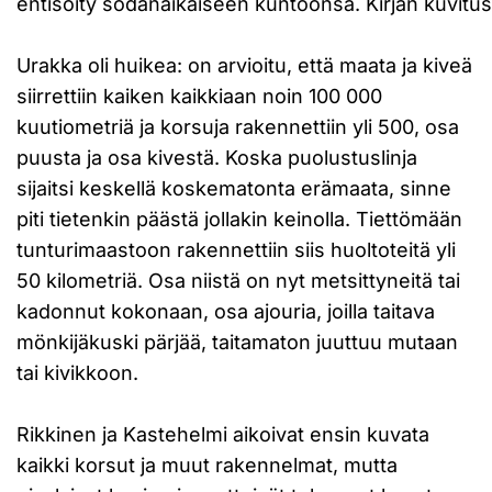
entisöity sodanaikaiseen kuntoonsa. Kirjan kuvitus
Urakka oli huikea: on arvioitu, että maata ja kiveä
siirrettiin kaiken kaikkiaan noin 100 000
kuutiometriä ja korsuja rakennettiin yli 500, osa
puusta ja osa kivestä. Koska puolustuslinja
sijaitsi keskellä koskematonta erämaata, sinne
piti tietenkin päästä jollakin keinolla. Tiettömään
tunturimaastoon rakennettiin siis huoltoteitä yli
50 kilometriä. Osa niistä on nyt metsittyneitä tai
kadonnut kokonaan, osa ajouria, joilla taitava
mönkijäkuski pärjää, taitamaton juuttuu mutaan
tai kivikkoon.
Rikkinen ja Kastehelmi aikoivat ensin kuvata
kaikki korsut ja muut rakennelmat, mutta