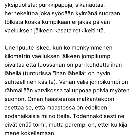
yksipuolista: purkkipapuja, sikanautaa,
hernekeittoa joka syödään kylmänä suoraan
tölkistä koska kumpikaan ei jaksa päivän
vaelluksen jälkeen kasata retkikeitintä.
Unenpuute iskee, kun kolmenkymmenen
kilometrin vaelluksen jälkeen jompikumpi
oivaltaa että tuossahan on pari kohdetta ihan
lähellä (tunturissa ”ihan lähellä” on hyvin
suhteellinen käsite). Vähän väliä jompikumpi on
rähmällään varvikossa tai uppoaa polvia myöten
suohon. Oman haasteensa matkantekoon
asettaa se, että maastossa on edelleen
sodanaikaisia miinoitteita. Todennäköisesti ne
eivät enää toimi, mutta parempi on, ettei kulkija
mene kokeilemaan.