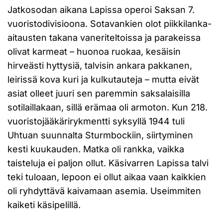
Jatkosodan aikana Lapissa operoi Saksan 7.
vuoristodivisioona. Sotavankien olot piikkilanka-
aitausten takana vaneriteltoissa ja parakeissa
olivat karmeat – huonoa ruokaa, kesäisin
hirveästi hyttysiä, talvisin ankara pakkanen,
leirissä kova kuri ja kulkutauteja – mutta eivät
asiat olleet juuri sen paremmin saksalaisilla
sotilaillakaan, sillä erämaa oli armoton. Kun 218.
vuoristojääkärirykmentti syksyllä 1944 tuli
Uhtuan suunnalta Sturmbockiin, siirtyminen
kesti kuukauden. Matka oli rankka, vaikka
taisteluja ei paljon ollut. Käsivarren Lapissa talvi
teki tuloaan, lepoon ei ollut aikaa vaan kaikkien
oli ryhdyttävä kaivamaan asemia. Useimmiten
kaiketi käsipelillä.