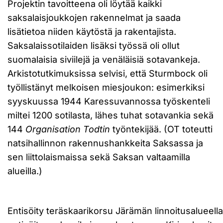
Projektin tavoitteena oli löytää kaikki
saksalaisjoukkojen rakennelmat ja saada
lisätietoa niiden käytöstä ja rakentajista.
Saksalaissotilaiden lisäksi työssä oli ollut
suomalaisia siviilejä ja venäläisiä sotavankeja.
Arkistotutkimuksissa selvisi, että Sturmbock oli
työllistänyt melkoisen miesjoukon: esimerkiksi
syyskuussa 1944 Karessuvannossa työskenteli
miltei 1200 sotilasta, lähes tuhat sotavankia sekä
144
Organisation Todtin
työntekijää. (OT toteutti
natsihallinnon rakennushankkeita Saksassa ja
sen liittolaismaissa sekä Saksan valtaamilla
alueilla.)
Entisöity teräskaarikorsu Järämän linnoitusalueell