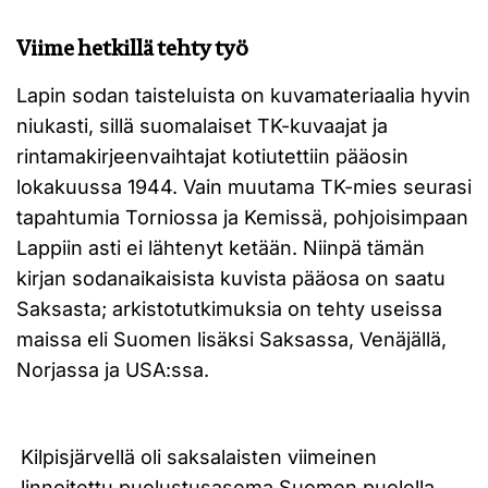
Viime hetkillä tehty työ
Lapin sodan taisteluista on kuvamateriaalia hyvin
niukasti, sillä suomalaiset TK-kuvaajat ja
rintamakirjeenvaihtajat kotiutettiin pääosin
lokakuussa 1944. Vain muutama TK-mies seurasi
tapahtumia Torniossa ja Kemissä, pohjoisimpaan
Lappiin asti ei lähtenyt ketään. Niinpä tämän
kirjan sodanaikaisista kuvista pääosa on saatu
Saksasta; arkistotutkimuksia on tehty useissa
maissa eli Suomen lisäksi Saksassa, Venäjällä,
Norjassa ja USA:ssa.
Kilpisjärvellä oli saksalaisten viimeinen
linnoitettu puolustusasema Suomen puolella.