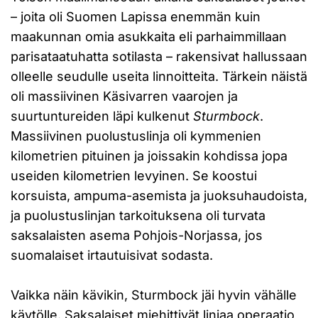
– joita oli Suomen Lapissa enemmän kuin
maakunnan omia asukkaita eli parhaimmillaan
parisataatuhatta sotilasta – rakensivat hallussaan
olleelle seudulle useita linnoitteita. Tärkein näistä
oli massiivinen Käsivarren vaarojen ja
suurtuntureiden läpi kulkenut
Sturmbock
.
Massiivinen puolustuslinja oli kymmenien
kilometrien pituinen ja joissakin kohdissa jopa
useiden kilometrien levyinen. Se koostui
korsuista, ampuma-asemista ja juoksuhaudoista,
ja puolustuslinjan tarkoituksena oli turvata
saksalaisten asema Pohjois-Norjassa, jos
suomalaiset irtautuisivat sodasta.
Vaikka näin kävikin, Sturmbock jäi hyvin vähälle
käytölle. Saksalaiset miehittivät linjaa operaatio