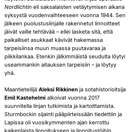
Nordlichtin
eli saksalaisten vetäytymisen aikana
syksystä vuodenvaihteeseen vuonna 1944. Sen
jälkeen puolustuslinjalle rakennetut linnoitteet
jäivät vaille tehtävää – ellei lasketa sitä, että
paikalliset asukkaat kävivät hakemassa
tarpeisiinsa muun muassa puutavaraa ja
piikkilankaa. Etenkin jälkimmäistä seudulta löytyi
useammankin aitauksen tarpeisiin – ja löytyy
yhä.
Maantieteilijä
Aleksi Rikkinen
ja sotahistorioitsija
Emil Kastehelmi
alkoivat vuonna 2017
suunnitella linjan tutkimista ja kartoittamista.
Sturmbockin sijainti pääpiirteissään tiedettiin ja
Lapissa oli vuosikymmenten ajan kerrottu
kaikenlaista linnoitukseen ja linnoitustöihin