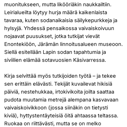
muonitukseen, mutta likööriäkin naukkailtiin.
Leirialueilta löytyy hurja määrä kaikenlaista
tavaraa, kuten sodanaikaisia säilykepurkkeja ja
hylsyjä. Yhdessä pensaikossa vaivaiskoivuun
nojaavat puusukset, jotka tutkijat vievät
Enontekiöön, Järämän linnoitusalueen museoon.
Siellä esitellään Lapin sodan tapahtumia ja
siviilien elämää sotavuosien Käsivarressa.
Kirja selvittää myös tutkijoiden työtä – ja tekee
sen erittäin elävästi. Tekijät kuvailevat hikisiä
päiviä, nestehukkaa, irtokivikoita joilta saattaa
pudota muutamia metrejä alempana kasvavaan
vaivaiskoivikkoon (jossa siinäkin on tietysti
kiviä), hyttystentäyteisiä öitä ahtaassa teltassa.
Ruokaa on riittävästi, mutta se on melko