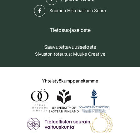
Facebook
Suomen Historiallinen Seura
Tietosuojaseloste
Saavutettavuusseloste
Sivuston toteutus:
Muuks Creative
Yhteistyökumppaneitamme