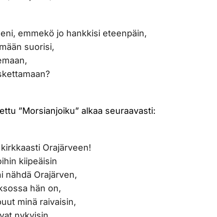
eni, emmekö jo hankkisi eteenpäin,
emään suorisi,
lemaan,
askettamaan?
ttu ”Morsianjoiku” alkaa seuraavasti:
kirkkaasti Orajärveen!
ihin kiipeäisin
ani nähdä Orajärven,
ksossa hän on,
puut minä raivaisin,
vat nykyisin,