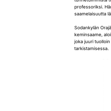
professoriksi. Hä
saamelaisuutta lä
Sodankylän Orajär
keminsaame, aloi
joka juuri tuolloi
tarkistamisessa.