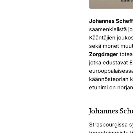
Johannes Schef
saamenkielistä joi
Kääntäjien jouko
sekä monet muut. 
Zorgdrager
toteaa
jotka edustavat E
eurooppalaisessa
käännösteorian k
etunimi on norja
Johannes Sche
Strasbourgissa s
tunnetuimmista t