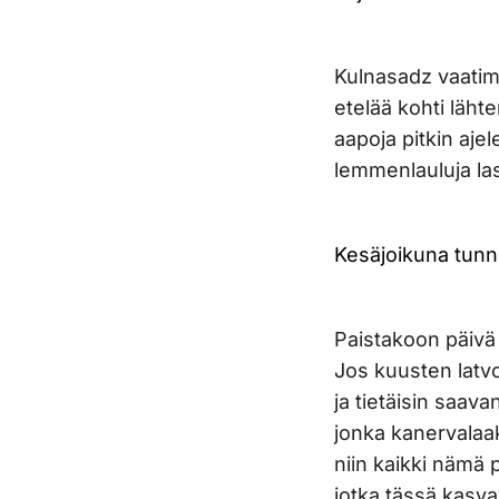
Kulnasadz vaatim
etelää kohti läht
aapoja pitkin aje
lemmenlauluja l
Kesäjoikuna tunne
Paistakoon päivä 
Jos kuusten latvo
ja tietäisin saav
jonka kanervalaa
niin kaikki nämä 
jotka tässä kasva