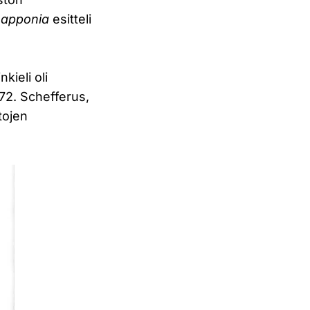
Lapponia
esitteli
kieli oli
72. Schefferus,
etojen