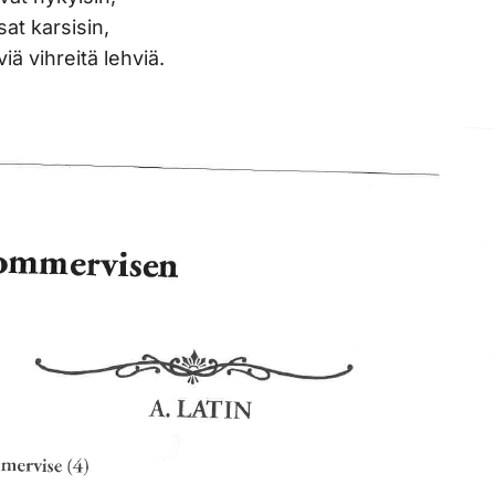
sat karsisin,
iä vihreitä lehviä.