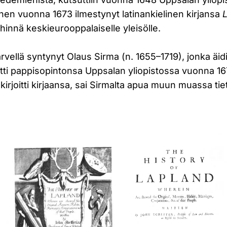
nen vuonna 1673 ilmestynyt latinankielinen kirjansa
hinnä keskieurooppalaiselle yleisölle.
vellä syntynyt Olaus Sirma (n. 1655–1719), jonka äidin
tti pappisopintonsa Uppsalan yliopistossa vuonna 16
n kirjoitti kirjaansa, sai Sirmalta apua muun muassa ti