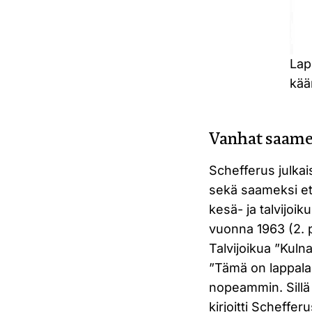
Lap
kää
Vanhat saame
Schefferus julkai
sekä saameksi et
kesä- ja talvijoik
vuonna 1963 (2. p
Talvijoikua ”Kuln
”Tämä on lappala
nopeammin. Sillä 
kirjoitti Scheffe