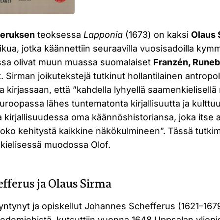
feruksen
teoksessa
Lapponia
(1673) on kaksi
Olaus 
kua, jotka käännettiin seuraavilla vuosisadoilla kymmen
ssa olivat muun muassa suomalaiset
Franzén, Rune
Sirman joikutekstejä tutkinut hollantilainen antropo
 kirjassaan, että ”kahdella lyhyellä saamenkielisellä 
uroopassa lähes tuntematonta kirjallisuutta ja kulttuu
 kirjallisuudessa oma käännöshistoriansa, joka itse 
oko kehitystä kaikkine näkökulmineen”. Tässä tutk
nkielisessä muodossa Olof.
fferus ja Olaus Sirma
yntynyt ja opiskellut Johannes Schefferus (1621–1679
iedemiehistä, kutsuttiin vuonna 1648 Uppsalan yliopi