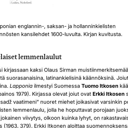
ponian englannin-, saksan- ja hollanninkielisten
nnösten kansilehdet 1600-luvulta. Kirjan kuvitusta.
laiset lemmenlaulut
si kirjassaan kaksi Olaus Sirman muistiinmerkitsemää
tä suorasanaisina, latinankielisinä käännöksinä. Joi
uina.
Lapponia
ilmestyi Suomessa
Tuomo Itkosen
kää
ainos 1979). Kirjassa olevat joiut ovat
Erkki Itkosen
s
asadž vaatimeni” nuoret miehet joikasivat varsinkin p
isten lemmenlaulu, jolla he hoputtavat porojaan ju
jokainen viivytys, olkoon kuinka lyhyt, on rakastavais
rus (1963, 379). Erkki Itkonen aloittaa suomennoksens