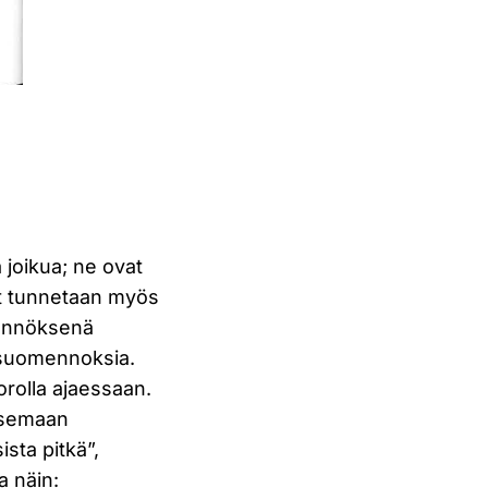
 joikua; ne ovat
ut tunnetaan myös
nnöksenä
uomennoksia.
orolla ajaessaan.
oksemaan
ista pitkä”,
a näin: