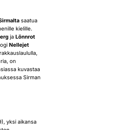
Sirmalta
saatua
ille kielille.
berg
ja
Lönnrot
logi
Nellejet
rakkauslaululla,
ria, on
asiassa kuvastaa
imuksessa Sirman
), yksi aikansa
ston