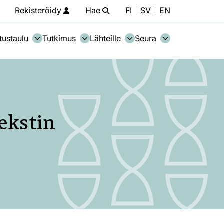
Rekisteröidy
Hae
FI
SV
EN
tustaulu
Tutkimus
Lähteille
Seura
ekstin