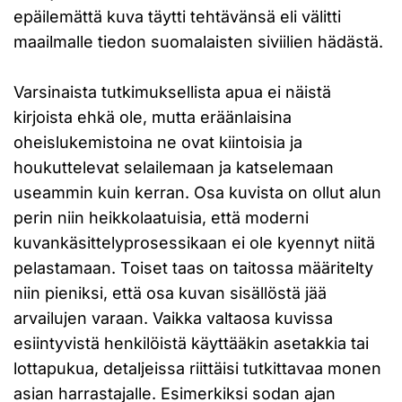
epäilemättä kuva täytti tehtävänsä eli välitti
maailmalle tiedon suomalaisten siviilien hädästä.
Varsinaista tutkimuksellista apua ei näistä
kirjoista ehkä ole, mutta eräänlaisina
oheislukemistoina ne ovat kiintoisia ja
houkuttelevat selailemaan ja katselemaan
useammin kuin kerran. Osa kuvista on ollut alun
perin niin heikkolaatuisia, että moderni
kuvankäsittelyprosessikaan ei ole kyennyt niitä
pelastamaan. Toiset taas on taitossa määritelty
niin pieniksi, että osa kuvan sisällöstä jää
arvailujen varaan. Vaikka valtaosa kuvissa
esiintyvistä henkilöistä käyttääkin asetakkia tai
lottapukua, detaljeissa riittäisi tutkittavaa monen
asian harrastajalle. Esimerkiksi sodan ajan