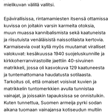
mielikuvan välillä vallitsi.
Epävirallisissa, rintamamiesten itsensä ottamissa
kuvissa on joitakin varsin karmeita otoksia,
muun muassa kannibalismista sekä kaatuneista
ja riisutuista venäläisistä naissotilaista kertovia.
Karmaisevia ovat kyllä myös muutamat viralliset
valokuvat: kesäkuussa 1940 suojeluskunnille ja
kirkkoherranvirastoille jaettiin 40-sivuinen
matrikkeli, jossa oli kasvokuva 129 kaatuneesta
ja tuntemattomana haudatusta sotilaasta.
Tarkoitus oli, että omaiset voisivat kuvien ja
matrikkelin tuntomerkkien avulla tunnistaa
vainajat, ja joissakin tapauksissa se onnistuikin.
Kuten tunnettua, Suomen armeija pyrki sodan
aikana tuomaan vainajansa kotiseudun multiin