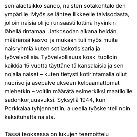
sen alaotsikko sanoo, naisten sotakohtaloiden
ympärille. Myös se lähtee liikkeelle talvisodasta,
jolloin naisia oli jo runsaasti lottina hyvinkin
lähellä rintamaa. Jatkosodan aikana heidän
määränsä kasvoi ja mukaan tuli myös muita
naisryhmiä kuten sotilaskotisisaria ja
työvelvollisia. Työvelvollisuus koski tuolloin
kaikkia 15 vuotta täyttäneitä kansalaisia ja sen
nojalla naiset – kuten tietysti kotirintamalla ollut
nuoriso ja asepalvelukseen kelpaamattomat
miehetkin – voitiin määrätä esimerkiksi maatiloille
sadonkorjuuavuksi. Syksyllä 1944, kun
Porkkalaa tyhjennettiin, alueella työskenteli noin
kaksituhatta naista.
Tässä teoksessa on lukujen teemoittelu