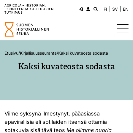
AGRICOLA – HISTORIAN,
FI
SV
EN
PERINTEEN JA KULTTUURIEN
TUTKIMUS
Etusivu
/
Kirjallisuusseuranta
/
Kaksi kuvateosta sodasta
Kaksi kuvateosta sodasta
Viime syksynä ilmestynyt, pääasiassa
epävirallisia eli sotilaiden itsensä ottamia
sotakuvia sisältävä teos
Me olimme nuoria