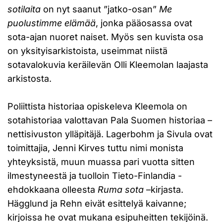
sotilaita
on nyt saanut ”jatko-osan”
Me
puolustimme elämää
, jonka pääosassa ovat
sota-ajan nuoret naiset. Myös sen kuvista osa
on yksityisarkistoista, useimmat niistä
sotavalokuvia keräilevän Olli Kleemolan laajasta
arkistosta.
Poliittista historiaa opiskeleva Kleemola on
sotahistoriaa valottavan Pala Suomen historiaa –
nettisivuston ylläpitäjä. Lagerbohm ja Sivula ovat
toimittajia, Jenni Kirves tuttu nimi monista
yhteyksistä, muun muassa pari vuotta sitten
ilmestyneestä ja tuolloin Tieto-Finlandia -
ehdokkaana olleesta
Ruma sota
–kirjasta.
Hägglund ja Rehn eivät esittelyä kaivanne;
kirjoissa he ovat mukana esipuheitten tekijöinä.