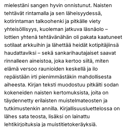
mielestäni sangen hyvin onnistunut. Naisten
tehtävät rintamalla ja sen läheisyydessä,
kotirintaman talkoohenki ja pitkälle viety
yhteisöllisyys, kuoleman jatkuva läsnäolo –
lottien yhtenä tehtävänähän oli pakata kaatuneet
sotilaat arkkuihin ja lähettää heidät kotipitäjiinsä
haudattaviksi – sekä sankarihautajaiset saavat
rinnalleen aineistoa, joka kertoo siitä, miten
elämä versoo raunioiden keskellä ja ilo
repäistään irti pienimmästäkin mahdollisesta
aiheesta. Kirjan teksti muodostuu pitkälti sodan
kokeneiden naisten kertomuksista, joita on
täydennetty erilaisten muistelmateosten ja
tutkimustenkin annilla. Kirjallisuusluettelossa on
lähes sata teosta, lisäksi on lainattu
lehtikirjoituksia ja muistitietokeräyksiä.