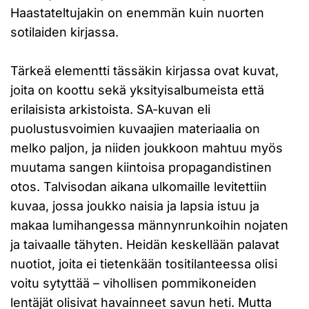
Haastateltujakin on enemmän kuin nuorten
sotilaiden kirjassa.
Tärkeä elementti tässäkin kirjassa ovat kuvat,
joita on koottu sekä yksityisalbumeista että
erilaisista arkistoista. SA-kuvan eli
puolustusvoimien kuvaajien materiaalia on
melko paljon, ja niiden joukkoon mahtuu myös
muutama sangen kiintoisa propagandistinen
otos. Talvisodan aikana ulkomaille levitettiin
kuvaa, jossa joukko naisia ja lapsia istuu ja
makaa lumihangessa männynrunkoihin nojaten
ja taivaalle tähyten. Heidän keskellään palavat
nuotiot, joita ei tietenkään tositilanteessa olisi
voitu sytyttää – vihollisen pommikoneiden
lentäjät olisivat havainneet savun heti. Mutta