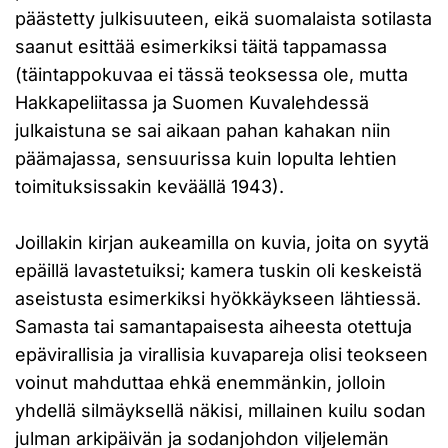
päästetty julkisuuteen, eikä suomalaista sotilasta
saanut esittää esimerkiksi täitä tappamassa
(täintappokuvaa ei tässä teoksessa ole, mutta
Hakkapeliitassa ja Suomen Kuvalehdessä
julkaistuna se sai aikaan pahan kahakan niin
päämajassa, sensuurissa kuin lopulta lehtien
toimituksissakin keväällä 1943).
Joillakin kirjan aukeamilla on kuvia, joita on syytä
epäillä lavastetuiksi; kamera tuskin oli keskeistä
aseistusta esimerkiksi hyökkäykseen lähtiessä.
Samasta tai samantapaisesta aiheesta otettuja
epävirallisia ja virallisia kuvapareja olisi teokseen
voinut mahduttaa ehkä enemmänkin, jolloin
yhdellä silmäyksellä näkisi, millainen kuilu sodan
julman arkipäivän ja sodanjohdon viljelemän