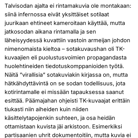
Talvisodan ajalta ei rintamakuvia ole montakaan:
siinä infernossa eivät yksittäiset sotilaat
juurikaan ehtineet kameroitaan käyttää, mutta
jatkosodan aikana rintamalla ja sen
läheisyydessä kuvattiin vastoin armeijan johdon
nimenomaista kieltoa – sotakuvaushan oli TK-
kuvaajien eli puolustusvoimien propagandasta
huolehtineiden tiedotuskomppanioiden työtä.
Näitä ”virallisia” sotakuviakin kirjassa on, mutta
hätkähdyttävintä on se sodan todellisuus, jota
kotirintamalle ei missään tapauksessa saanut
esittää. Päämajahan ohjeisti TK-kuvaajat erittäin
tiukasti niin aiheiden kuin niiden
käsittelytapojenkin suhteen, ja osa heidän
ottamistaan kuvista jäi arkistoon. Esimerkiksi
partisaanien uhrit dokumentoitiin, mutta kuvia ei