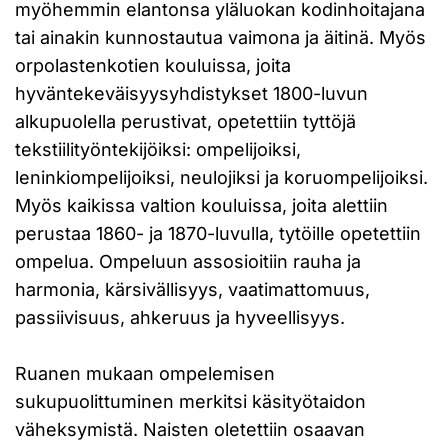
myöhemmin elantonsa yläluokan kodinhoitajana
tai ainakin kunnostautua vaimona ja äitinä. Myös
orpolastenkotien kouluissa, joita
hyväntekeväisyysyhdistykset 1800-luvun
alkupuolella perustivat, opetettiin tyttöjä
tekstiilityöntekijöiksi: ompelijoiksi,
leninkiompelijoiksi, neulojiksi ja koruompelijoiksi.
Myös kaikissa valtion kouluissa, joita alettiin
perustaa 1860- ja 1870-luvulla, tytöille opetettiin
ompelua. Ompeluun assosioitiin rauha ja
harmonia, kärsivällisyys, vaatimattomuus,
passiivisuus, ahkeruus ja hyveellisyys.
Ruanen mukaan ompelemisen
sukupuolittuminen merkitsi käsityötaidon
väheksymistä. Naisten oletettiin osaavan