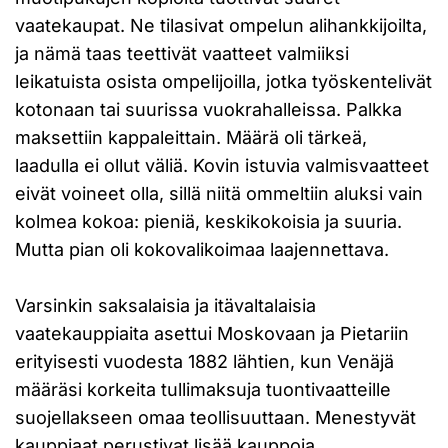
vaatekaupat. Ne tilasivat ompelun alihankkijoilta,
ja nämä taas teettivät vaatteet valmiiksi
leikatuista osista ompelijoilla, jotka työskentelivät
kotonaan tai suurissa vuokrahalleissa. Palkka
maksettiin kappaleittain. Määrä oli tärkeä,
laadulla ei ollut väliä. Kovin istuvia valmisvaatteet
eivät voineet olla, sillä niitä ommeltiin aluksi vain
kolmea kokoa: pieniä, keskikokoisia ja suuria.
Mutta pian oli kokovalikoimaa laajennettava.
Varsinkin saksalaisia ja itävaltalaisia
vaatekauppiaita asettui Moskovaan ja Pietariin
erityisesti vuodesta 1882 lähtien, kun Venäjä
määräsi korkeita tullimaksuja tuontivaatteille
suojellakseen omaa teollisuuttaan. Menestyvät
kauppiaat perustivat lisää kauppoja