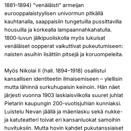
1881–1894) ”venäläisti” armeijan
eurooppalaistyylisen univormun pitkällä
kauhtanalla, saappaisiin tungetuilla pussittavilla
housuilla ja korkealla lampaannahkahatulla.
1800-luvun jälkipuoliskolla myös lukuisat
venäläiset oopperat vaikuttivat pukeutumiseen:
naisten asuihin lisättiin pitsejä ja koruompeleita.
Myös Nikolai II (hall. 1894–1918) osallistui
kansallisen identiteetin ilmaisemiseen – ylellisin
mutta lähinnä surkuhupaisin keinoin. Hän näet
järjesti vuonna 1903 laskiaisviikolla suuret juhlat
Pietarin kaupungin 200-vuotisjuhlan kunniaksi.
Luistelu Nevan jäällä ja mäenlasku sekä nukke-
ja katuteatteri toivat eri kansanluokat samoihin
huvituksiin. Mutta hovin kahdet pukutanssiaiset