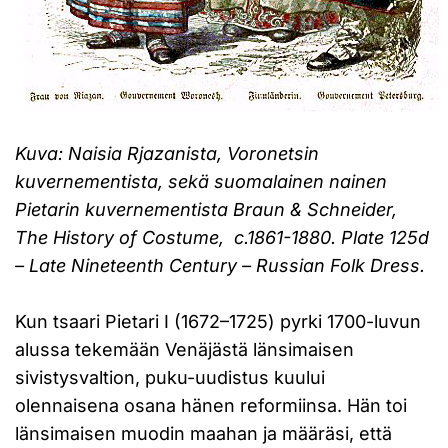
Kuva: Naisia Rjazanista, Voronetsin
kuvernementista, sekä suomalainen nainen
Pietarin kuvernementista Braun & Schneider,
The History of Costume, c.1861-1880. Plate 125d
– Late Nineteenth Century – Russian Folk Dress.
Kun tsaari Pietari I (1672–1725) pyrki 1700-luvun
alussa tekemään Venäjästä länsimaisen
sivistysvaltion, puku-uudistus kuului
olennaisena osana hänen reformiinsa. Hän toi
länsimaisen muodin maahan ja määräsi, että