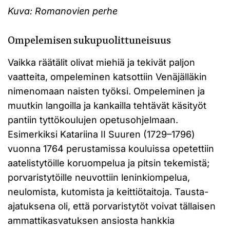
Kuva: Romanovien perhe
Ompelemisen sukupuolittuneisuus
Vaikka räätälit olivat miehiä ja tekivät paljon
vaatteita, ompeleminen katsottiin Venäjälläkin
nimenomaan naisten työksi. Ompeleminen ja
muutkin langoilla ja kankailla tehtävät käsityöt
pantiin tyttökoulujen opetusohjelmaan.
Esimerkiksi Katariina II Suuren (1729–1796)
vuonna 1764 perustamissa kouluissa opetettiin
aatelistytöille koruompelua ja pitsin tekemistä;
porvaristytöille neuvottiin leninkiompelua,
neulomista, kutomista ja keittiötaitoja. Tausta-
ajatuksena oli, että porvaristytöt voivat tällaisen
ammattikasvatuksen ansiosta hankkia