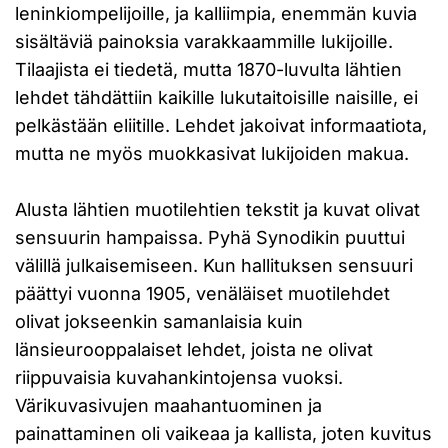
leninkiompelijoille, ja kalliimpia, enemmän kuvia
sisältäviä painoksia varakkaammille lukijoille.
Tilaajista ei tiedetä, mutta 1870-luvulta lähtien
lehdet tähdättiin kaikille lukutaitoisille naisille, ei
pelkästään eliitille. Lehdet jakoivat informaatiota,
mutta ne myös muokkasivat lukijoiden makua.
Alusta lähtien muotilehtien tekstit ja kuvat olivat
sensuurin hampaissa. Pyhä Synodikin puuttui
välillä julkaisemiseen. Kun hallituksen sensuuri
päättyi vuonna 1905, venäläiset muotilehdet
olivat jokseenkin samanlaisia kuin
länsieurooppalaiset lehdet, joista ne olivat
riippuvaisia kuvahankintojensa vuoksi.
Värikuvasivujen maahantuominen ja
painattaminen oli vaikeaa ja kallista, joten kuvitus