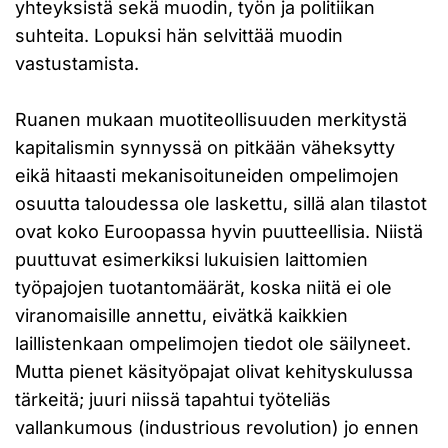
yhteyksistä sekä muodin, työn ja politiikan
suhteita. Lopuksi hän selvittää muodin
vastustamista.
Ruanen mukaan muotiteollisuuden merkitystä
kapitalismin synnyssä on pitkään väheksytty
eikä hitaasti mekanisoituneiden ompelimojen
osuutta taloudessa ole laskettu, sillä alan tilastot
ovat koko Euroopassa hyvin puutteellisia. Niistä
puuttuvat esimerkiksi lukuisien laittomien
työpajojen tuotantomäärät, koska niitä ei ole
viranomaisille annettu, eivätkä kaikkien
laillistenkaan ompelimojen tiedot ole säilyneet.
Mutta pienet käsityöpajat olivat kehityskulussa
tärkeitä; juuri niissä tapahtui työteliäs
vallankumous (industrious revolution) jo ennen