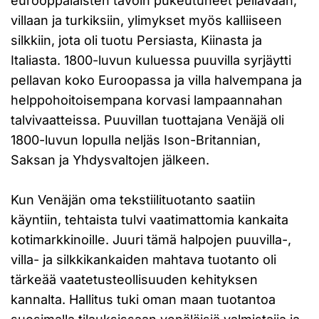
eurooppalaisten tavoin pukeutuneet pellavaan,
villaan ja turkiksiin, ylimykset myös kalliiseen
silkkiin, jota oli tuotu Persiasta, Kiinasta ja
Italiasta. 1800-luvun kuluessa puuvilla syrjäytti
pellavan koko Euroopassa ja villa halvempana ja
helppohoitoisempana korvasi lampaannahan
talvivaatteissa. Puuvillan tuottajana Venäjä oli
1800-luvun lopulla neljäs Ison-Britannian,
Saksan ja Yhdysvaltojen jälkeen.
Kun Venäjän oma tekstiilituotanto saatiin
käyntiin, tehtaista tulvi vaatimattomia kankaita
kotimarkkinoille. Juuri tämä halpojen puuvilla-,
villa- ja silkkikankaiden mahtava tuotanto oli
tärkeää vaatetusteollisuuden kehityksen
kannalta. Hallitus tuki oman maan tuotantoa