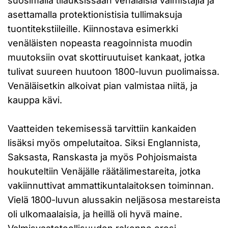
suosimalla tilauksissaan venäläisiä valmistajia ja
asettamalla protektionistisia tullimaksuja
tuontitekstiileille. Kiinnostava esimerkki
venäläisten nopeasta reagoinnista muodin
muutoksiin ovat skottiruutuiset kankaat, jotka
tulivat suureen huutoon 1800-luvun puolimaissa.
Venäläisetkin alkoivat pian valmistaa niitä, ja
kauppa kävi.
Vaatteiden tekemisessä tarvittiin kankaiden
lisäksi myös ompelutaitoa. Siksi Englannista,
Saksasta, Ranskasta ja myös Pohjoismaista
houkuteltiin Venäjälle räätälimestareita, jotka
vakiinnuttivat ammattikuntalaitoksen toiminnan.
Vielä 1800-luvun alussakin neljäsosa mestareista
oli ulkomaalaisia, ja heillä oli hyvä maine.