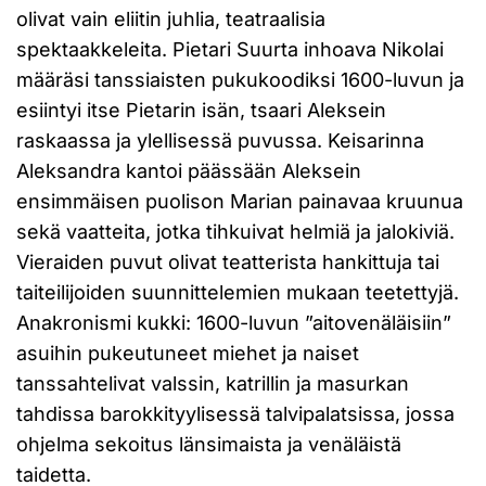
olivat vain eliitin juhlia, teatraalisia
spektaakkeleita. Pietari Suurta inhoava Nikolai
määräsi tanssiaisten pukukoodiksi 1600-luvun ja
esiintyi itse Pietarin isän, tsaari Aleksein
raskaassa ja ylellisessä puvussa. Keisarinna
Aleksandra kantoi päässään Aleksein
ensimmäisen puolison Marian painavaa kruunua
sekä vaatteita, jotka tihkuivat helmiä ja jalokiviä.
Vieraiden puvut olivat teatterista hankittuja tai
taiteilijoiden suunnittelemien mukaan teetettyjä.
Anakronismi kukki: 1600-luvun ”aitovenäläisiin”
asuihin pukeutuneet miehet ja naiset
tanssahtelivat valssin, katrillin ja masurkan
tahdissa barokkityylisessä talvipalatsissa, jossa
ohjelma sekoitus länsimaista ja venäläistä
taidetta.