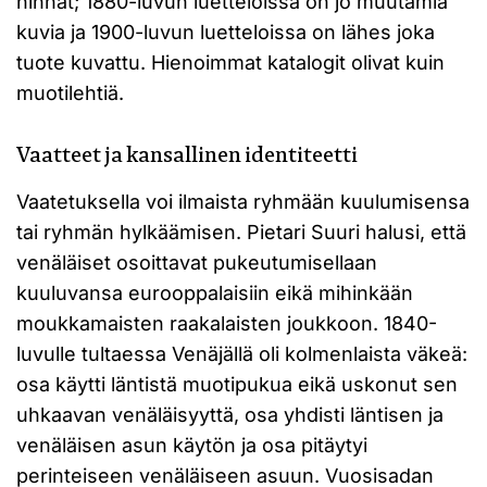
hinnat; 1880-luvun luetteloissa on jo muutamia
kuvia ja 1900-luvun luetteloissa on lähes joka
tuote kuvattu. Hienoimmat katalogit olivat kuin
muotilehtiä.
Vaatteet ja kansallinen identiteetti
Vaatetuksella voi ilmaista ryhmään kuulumisensa
tai ryhmän hylkäämisen. Pietari Suuri halusi, että
venäläiset osoittavat pukeutumisellaan
kuuluvansa eurooppalaisiin eikä mihinkään
moukkamaisten raakalaisten joukkoon. 1840-
luvulle tultaessa Venäjällä oli kolmenlaista väkeä:
osa käytti läntistä muotipukua eikä uskonut sen
uhkaavan venäläisyyttä, osa yhdisti läntisen ja
venäläisen asun käytön ja osa pitäytyi
perinteiseen venäläiseen asuun. Vuosisadan