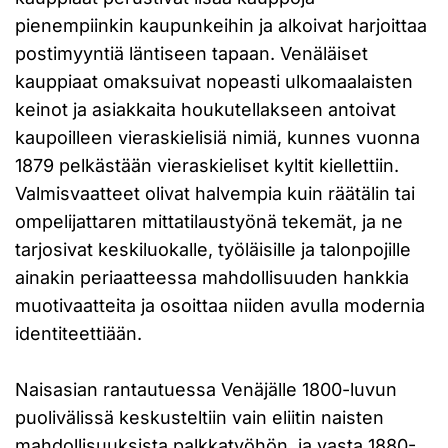
pienempiinkin kaupunkeihin ja alkoivat harjoittaa
postimyyntiä läntiseen tapaan. Venäläiset
kauppiaat omaksuivat nopeasti ulkomaalaisten
keinot ja asiakkaita houkutellakseen antoivat
kaupoilleen vieraskielisiä nimiä, kunnes vuonna
1879 pelkästään vieraskieliset kyltit kiellettiin.
Valmisvaatteet olivat halvempia kuin räätälin tai
ompelijattaren mittatilaustyönä tekemät, ja ne
tarjosivat keskiluokalle, työläisille ja talonpojille
ainakin periaatteessa mahdollisuuden hankkia
muotivaatteita ja osoittaa niiden avulla modernia
identiteettiään.
Naisasian rantautuessa Venäjälle 1800-luvun
puolivälissä keskusteltiin vain eliitin naisten
mahdollisuuksista palkkatyöhön, ja vasta 1880-