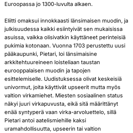
Euroopassa jo 1300-luvulta alkaen.
Eliitti omaksui innokkaasti länsimaisen muodin, ja
julkisuudessa kaikki esiintyivät sen mukaisissa
asuissa, vaikka olisivatkin käyttäneet perinteisiä
pukimia kotonaan. Vuonna 1703 perustettu uusi
pääkaupunki, Pietari, loi länsimaisine
arkkitehtuureineen loisteliaan taustan
eurooppalaisen muodin ja tapojen
esittelemiselle. Uudistuksessa olivat keskeisiä
univormut, joita käyttivät upseerit mutta myös
valtion virkamiehet. Miesten sosiaalinen status
näkyi juuri virkapuvusta, eikä sitä määrittänyt
enää syntyperä vaan virka-arvoluettelo, sillä
Pietari antoi aatelismiehille kaksi
uramahdollisuutta, upseerin tai valtion