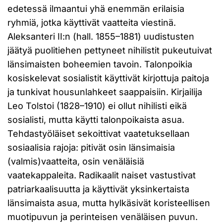
edetessä ilmaantui yhä enemmän erilaisia
ryhmiä, jotka käyttivät vaatteita viestinä.
Aleksanteri II:n (hall. 1855–1881) uudistusten
jäätyä puolitiehen pettyneet nihilistit pukeutuivat
länsimaisten boheemien tavoin. Talonpoikia
kosiskelevat sosialistit käyttivät kirjottuja paitoja
ja tunkivat housunlahkeet saappaisiin. Kirjailija
Leo Tolstoi (1828–1910) ei ollut nihilisti eikä
sosialisti, mutta käytti talonpoikaista asua.
Tehdastyöläiset sekoittivat vaatetuksellaan
sosiaalisia rajoja: pitivät osin länsimaisia
(valmis)vaatteita, osin venäläisiä
vaatekappaleita. Radikaalit naiset vastustivat
patriarkaalisuutta ja käyttivät yksinkertaista
länsimaista asua, mutta hylkäsivät koristeellisen
muotipuvun ja perinteisen venäläisen puvun.