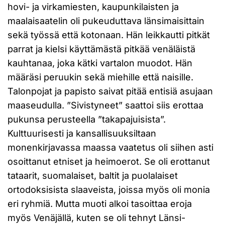
hovi- ja virkamiesten, kaupunkilaisten ja
maalaisaatelin oli pukeuduttava länsimaisittain
sekä työssä että kotonaan. Hän leikkautti pitkät
parrat ja kielsi käyttämästä pitkää venäläistä
kauhtanaa, joka kätki vartalon muodot. Hän
määräsi peruukin sekä miehille että naisille.
Talonpojat ja papisto saivat pitää entisiä asujaan
maaseudulla. ”Sivistyneet” saattoi siis erottaa
pukunsa perusteella ”takapajuisista”.
Kulttuurisesti ja kansallisuuksiltaan
monenkirjavassa maassa vaatetus oli siihen asti
osoittanut etniset ja heimoerot. Se oli erottanut
tataarit, suomalaiset, baltit ja puolalaiset
ortodoksisista slaaveista, joissa myös oli monia
eri ryhmiä. Mutta muoti alkoi tasoittaa eroja
myös Venäjällä, kuten se oli tehnyt Länsi-