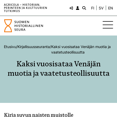
AGRICOLA – HISTORIAN,
FI
SV
EN
PERINTEEN JA KULTTUURIEN
TUTKIMUS
Etusivu
/
Kirjallisuusseuranta
/
Kaksi vuosisataa Venäjän muotia ja
vaatetusteollisuutta
Kaksi vuosisataa Venäjän
muotia ja vaatetusteollisuutta
Kirja suvun naisten muistolle