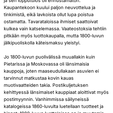
ja sen lopputulos oli ennustamaton.
Kaupantekoon kuului paljon neuvottelua ja
tinkimistä, eikä lavkoista ollut lupa poistua
ostamatta. Tavarataloissa ihmiset saattoivat
kulkea vain katselemassa. Vaateostoksia tehtiin
pitkään myös luottokaupalla, mutta 1800-luvun
jälkipuoliskolla käteismaksu yleistyi.
Jo 1800-luvun puolivälissä muuallakin kuin
Pietarissa ja Moskovassa oli länsimaisia
kauppoja, joten maaseudullakaan asuvien ei
tarvinnut matkustaa kovin kauas
muotivaatteiden takia. Postikuljetuksen
kehittyessä länsimaiset kauppiaat aloittivat myös
postimyynnin. Vanhimmissa säilyneissä
katalogeissa 1860-luvulta luetellaan tuotteet ja