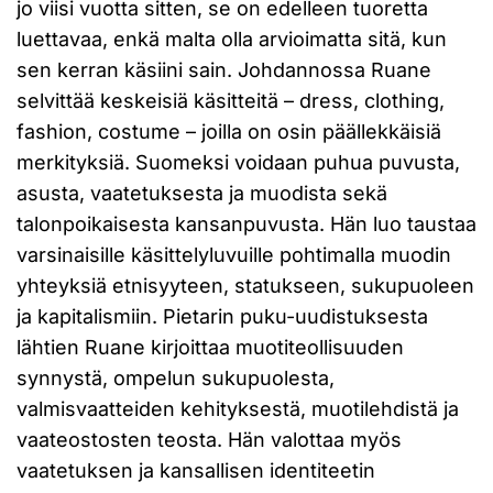
jo viisi vuotta sitten, se on edelleen tuoretta
luettavaa, enkä malta olla arvioimatta sitä, kun
sen kerran käsiini sain. Johdannossa Ruane
selvittää keskeisiä käsitteitä – dress, clothing,
fashion, costume – joilla on osin päällekkäisiä
merkityksiä. Suomeksi voidaan puhua puvusta,
asusta, vaatetuksesta ja muodista sekä
talonpoikaisesta kansanpuvusta. Hän luo taustaa
varsinaisille käsittelyluvuille pohtimalla muodin
yhteyksiä etnisyyteen, statukseen, sukupuoleen
ja kapitalismiin. Pietarin puku-uudistuksesta
lähtien Ruane kirjoittaa muotiteollisuuden
synnystä, ompelun sukupuolesta,
valmisvaatteiden kehityksestä, muotilehdistä ja
vaateostosten teosta. Hän valottaa myös
vaatetuksen ja kansallisen identiteetin