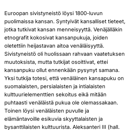
Euroopan sivistyneistö löysi 1800-luvun
puolimaissa kansan. Syntyivät kansalliset tieteet,
jotka tutkivat kansan menneisyyttä. Venäjälläkin
etnografit kokosivat kansanpukuja, joiden
oletettiin heijastavan aitoa venäläisyyttä.
Sivistyneistö oli huolissaan rahvaan vaatetuksen
muutoksista, mutta tutkijat osoittivat, ettei
kansanpuku ollut ennenkään pysynyt samana.
Yksi tutkija totesi, että venäläinen kansapuku on
suomalaisten, persialaisten ja intialaisten
kulttuurielementtien sekoitus eikä mitään
puhtaasti venäläistä pukua ole olemassakaan.
Toinen löysi venäläisten puvulle ja
elämäntavoille esikuvia skyyttalaisten ja
bysanttilaisten kulttuurista. Aleksanteri III (hall.