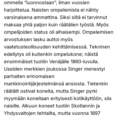
ommella ”luonnostaan”, ilman vuosien
harjoittelua. Naisten ompelemista ei nähty
varsinaisena ammattina. Siksi siitä ei tarvinnut
maksaa yhtä paljon kuin räätälien työstä. Myös
ompelijoiden status oli alhaisempi. Ompelemisen
arvostuksen lasku auttoi myös
vaatetusteollisuuden kehittämisessä. Tekninen
edellytys oli kuitenkin ompelukone; näistä
ensimmäiset tuotiin Venäjälle 1860-luvulla.
Useiden merkkien joukossa Singer menestyi
parhaiten erinomaisen
markkinointijärjestelmänsä ansiosta. Tietenkin
räätälit ostivat koneita, mutta Singer pyrki
myymään koneitaan erityisesti kotikäyttöön, siis
naisille. Alkuun koneet tuotiin Skotlannin ja
Yhdysvaltojen tehtailta, mutta vuonna 1897