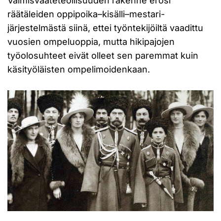
Valmisvaateteollisuuden rakenne erosi
räätäleiden oppipoika–kisälli–mestari-
järjestelmästä siinä, ettei työntekijöiltä vaadittu
vuosien ompeluoppia, mutta hikipajojen
työolosuhteet eivät olleet sen paremmat kuin
käsityöläisten ompelimoidenkaan.