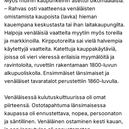
Myös muihin kaupunkeihin asettui ulkomaalaisia.
– Rahvas osti vaatteensa venäläisten
omistamista kaupoista (lavka) hieman
kauempana keskustasta tai ihan laitakaupungilta.
Halpoja venäläisiä vaatteita myytiin myös toreilla
ja markkinoilla. Kirpputoreilta sai vielä halvempia
käytettyjä vaatteita. Katettuja kauppakäytäviä,
joissa oli vieri vieressä erilaisia myymälöitä ja
ravintoloita, ruvettiin rakentamaan 1800-luvun
alkupuoliskolla. Ensimmäiset länsimaiset ja
venäläiset tavaratalot perustettiin 1860-luvulla.
Venäläisessä kulutuskulttuurissa oli omat
piirteensä. Ostotapahtuma länsimaisessa
kaupassa oli ennustettava, nopea, persoonaton
ja säntillinen. Venäläinen ostaminen kesti kauan,