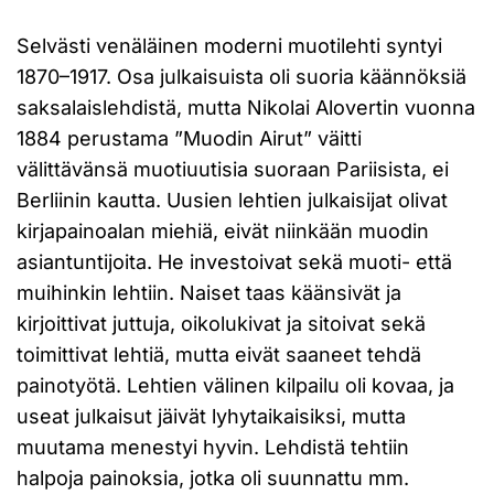
Selvästi venäläinen moderni muotilehti syntyi
1870–1917. Osa julkaisuista oli suoria käännöksiä
saksalaislehdistä, mutta Nikolai Alovertin vuonna
1884 perustama ”Muodin Airut” väitti
välittävänsä muotiuutisia suoraan Pariisista, ei
Berliinin kautta. Uusien lehtien julkaisijat olivat
kirjapainoalan miehiä, eivät niinkään muodin
asiantuntijoita. He investoivat sekä muoti- että
muihinkin lehtiin. Naiset taas käänsivät ja
kirjoittivat juttuja, oikolukivat ja sitoivat sekä
toimittivat lehtiä, mutta eivät saaneet tehdä
painotyötä. Lehtien välinen kilpailu oli kovaa, ja
useat julkaisut jäivät lyhytaikaisiksi, mutta
muutama menestyi hyvin. Lehdistä tehtiin
halpoja painoksia, jotka oli suunnattu mm.