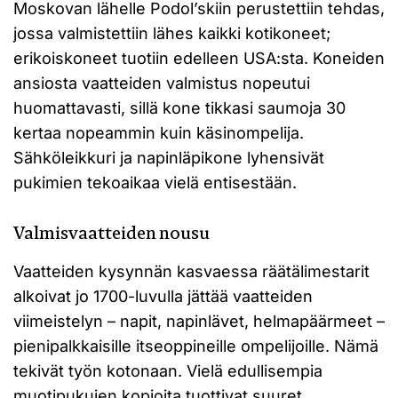
Moskovan lähelle Podol’skiin perustettiin tehdas,
jossa valmistettiin lähes kaikki kotikoneet;
erikoiskoneet tuotiin edelleen USA:sta. Koneiden
ansiosta vaatteiden valmistus nopeutui
huomattavasti, sillä kone tikkasi saumoja 30
kertaa nopeammin kuin käsinompelija.
Sähköleikkuri ja napinläpikone lyhensivät
pukimien tekoaikaa vielä entisestään.
Valmisvaatteiden nousu
Vaatteiden kysynnän kasvaessa räätälimestarit
alkoivat jo 1700-luvulla jättää vaatteiden
viimeistelyn – napit, napinlävet, helmapäärmeet –
pienipalkkaisille itseoppineille ompelijoille. Nämä
tekivät työn kotonaan. Vielä edullisempia
muotipukujen kopioita tuottivat suuret