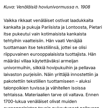
Kuva: Venäläisiä hoviunivormussa n. 1908
Vaikka rikkaat venäläiset ostivat laadukkaita
kankaita ja pukuja Pariisista ja Lontoosta, Pietari
itse pukeutui vain kotimaisista kankaista
tehtyihin vaatteisiin. Hän vaati Venäjää
tuottamaan itse tekstiilinsä, jottei se olisi
riippuvainen eurooppalaisista tuottajista. Hän
määräsi villaa käytettäväksi armeijan
univormuihin, silkkiä hovipukuihin ja pellavaa
laivaston purjeisiin. Näin yrittäjiä innostettiin ja
pakotettiin tekstiilien tuottamiseen – aluksi
talonpoikien tuvissa ja vähitellen isoissa
tehtaissa. Materiaalien tarve oli valtava. Ennen
1700-lukua venäläiset olivat muiden