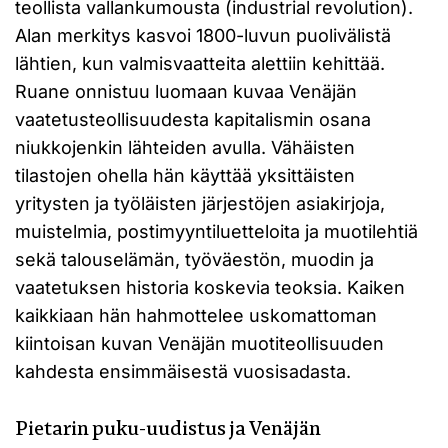
teollista vallankumousta (industrial revolution).
Alan merkitys kasvoi 1800-luvun puolivälistä
lähtien, kun valmisvaatteita alettiin kehittää.
Ruane onnistuu luomaan kuvaa Venäjän
vaatetusteollisuudesta kapitalismin osana
niukkojenkin lähteiden avulla. Vähäisten
tilastojen ohella hän käyttää yksittäisten
yritysten ja työläisten järjestöjen asiakirjoja,
muistelmia, postimyyntiluetteloita ja muotilehtiä
sekä talouselämän, työväestön, muodin ja
vaatetuksen historia koskevia teoksia. Kaiken
kaikkiaan hän hahmottelee uskomattoman
kiintoisan kuvan Venäjän muotiteollisuuden
kahdesta ensimmäisestä vuosisadasta.
Pietarin puku-uudistus ja Venäjän