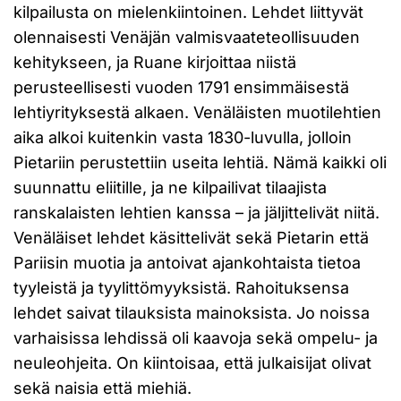
kilpailusta on mielenkiintoinen. Lehdet liittyvät
olennaisesti Venäjän valmisvaateteollisuuden
kehitykseen, ja Ruane kirjoittaa niistä
perusteellisesti vuoden 1791 ensimmäisestä
lehtiyrityksestä alkaen. Venäläisten muotilehtien
aika alkoi kuitenkin vasta 1830-luvulla, jolloin
Pietariin perustettiin useita lehtiä. Nämä kaikki oli
suunnattu eliitille, ja ne kilpailivat tilaajista
ranskalaisten lehtien kanssa – ja jäljittelivät niitä.
Venäläiset lehdet käsittelivät sekä Pietarin että
Pariisin muotia ja antoivat ajankohtaista tietoa
tyyleistä ja tyylittömyyksistä. Rahoituksensa
lehdet saivat tilauksista mainoksista. Jo noissa
varhaisissa lehdissä oli kaavoja sekä ompelu- ja
neuleohjeita. On kiintoisaa, että julkaisijat olivat
sekä naisia että miehiä.