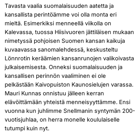
Tavasta vaalia suomalaisuuden aatetta ja
kansallista perintöämme voi olla monta eri
mieltä. Esimerkiksi menneellä viikolla on
Kalevassa, tuossa Hiisivuoren jättiläisen mukaan
nimetyssä pohjoisen Suomen kansan kaikuja
kuvaavassa sanomalehdessä, keskusteltu
Lönnrotin keräämien kansanrunojen valikoivasta
julkaisemisesta. Onneksi suomalaisuuden ja
kansallisen perinnön vaaliminen ei ole
pelkästään Kaivopuiston Kaunosielujen varassa.
Mauri Kunnas onnistuu jälleen kerran
elävöittämään yhteistä menneisyyttämme. Ensi
vuonna kun juhlimme Snellmanin syntymän 200-
vuotisjuhlaa, on herra monelle koululaiselle
tutumpi kuin nyt.