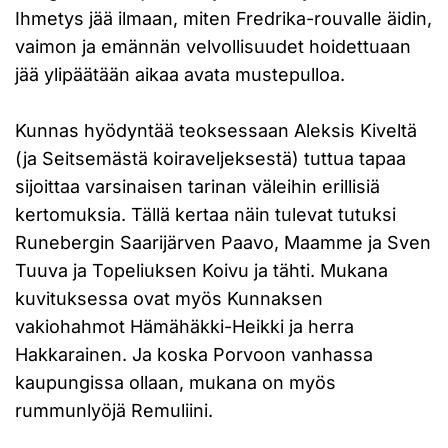
Ihmetys jää ilmaan, miten Fredrika-rouvalle äidin,
vaimon ja emännän velvollisuudet hoidettuaan
jää ylipäätään aikaa avata mustepulloa.
Kunnas hyödyntää teoksessaan Aleksis Kiveltä
(ja Seitsemästä koiraveljeksestä) tuttua tapaa
sijoittaa varsinaisen tarinan väleihin erillisiä
kertomuksia. Tällä kertaa näin tulevat tutuksi
Runebergin Saarijärven Paavo, Maamme ja Sven
Tuuva ja Topeliuksen Koivu ja tähti. Mukana
kuvituksessa ovat myös Kunnaksen
vakiohahmot Hämähäkki-Heikki ja herra
Hakkarainen. Ja koska Porvoon vanhassa
kaupungissa ollaan, mukana on myös
rummunlyöjä Remuliini.