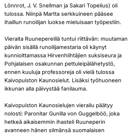
Lönnrot, J. V. Snellman ja Sakari Topelius) oli
tulossa. Niinpä Martta serkkuineen pääsee
ihaillun runoilijan luokse mieluisaan työpestiin.
Vieraita Ruunepereillä tuntui riittävän: muutaman
päivän sisällä runoilijamestaria oli käynyt
kunnioittamassa Hirvenhiihtäjien suksiseura ja
Pohjalaisen osakunnan pettuleipälähetystö,
ennen kuuluja professoreja oli vielä tulossa
Kaivopuiston Kaunosielut. Lisäksi työhuoneen
ikkunan alla päivystää fanilauma.
Kaivopuiston Kaunosielujen vierailu päätyy
nolosti: Paronitar Gunilla von Guggelböö, joka
hetkeä aikaisemmin ihasteli Ruuneperin
avanneen hänen silmänsä suomalaisen