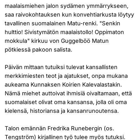
maalaismiehen jalon sydämen ymmärrykseen,
saa raivokohtauksen kun konvehtiarkusta löytyy
tavallinen suomalainen Matu-renki. "Senkin
hulttio! Sivistymätön maalaistollo! Oppimaton
mokkula" kirkuu von Guggelböö Matun
pötkiessä pakoon salista.
Päivän mittaan tutuiksi tulevat kansallisten
merkkimiesten teot ja ajatukset, onpa mukana
aukeama Kunnaksen Koirien Kalevalastakin.
Nämä miehet auttoivat ihmisiä oivaltamaan, että
suomalaiset olivat oma kansansa, jolla oli oma
kielensä, historiansa ja kansanrunoutensa.
Talon emännän Fredrika Runebergin (os.
Tengström) kirjallinen työ tulee myös tutuksi.