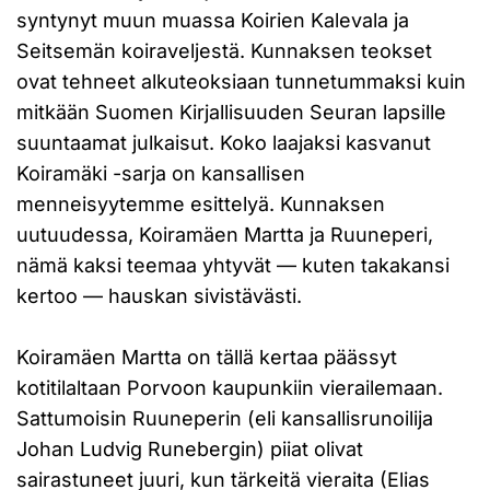
syntynyt muun muassa Koirien Kalevala ja
Seitsemän koiraveljestä. Kunnaksen teokset
ovat tehneet alkuteoksiaan tunnetummaksi kuin
mitkään Suomen Kirjallisuuden Seuran lapsille
suuntaamat julkaisut. Koko laajaksi kasvanut
Koiramäki -sarja on kansallisen
menneisyytemme esittelyä. Kunnaksen
uutuudessa, Koiramäen Martta ja Ruuneperi,
nämä kaksi teemaa yhtyvät — kuten takakansi
kertoo — hauskan sivistävästi.
Koiramäen Martta on tällä kertaa päässyt
kotitilaltaan Porvoon kaupunkiin vierailemaan.
Sattumoisin Ruuneperin (eli kansallisrunoilija
Johan Ludvig Runebergin) piiat olivat
sairastuneet juuri, kun tärkeitä vieraita (Elias