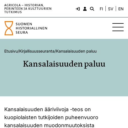
AGRICOLA – HISTORIAN,
FI
SV
EN
PERINTEEN JA KULTTUURIEN
TUTKIMUS
Etusivu
/
Kirjallisuusseuranta
/
Kansalaisuuden paluu
Kansalaisuuden paluu
Kansalaisuuden ääriviivoja -teos on
kuopiolaisten tutkijoiden puheenvuoro
kansalaisuuden muodonmuutoksista