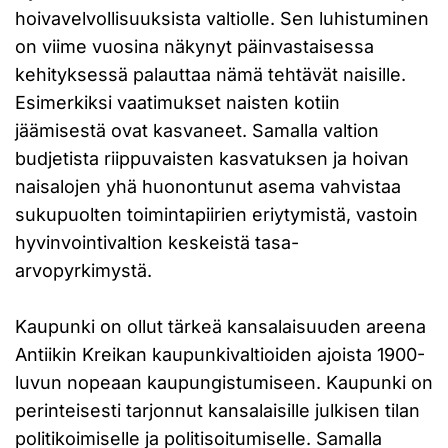
hoivavelvollisuuksista valtiolle. Sen luhistuminen
on viime vuosina näkynyt päinvastaisessa
kehityksessä palauttaa nämä tehtävät naisille.
Esimerkiksi vaatimukset naisten kotiin
jäämisestä ovat kasvaneet. Samalla valtion
budjetista riippuvaisten kasvatuksen ja hoivan
naisalojen yhä huonontunut asema vahvistaa
sukupuolten toimintapiirien eriytymistä, vastoin
hyvinvointivaltion keskeistä tasa-
arvopyrkimystä.
Kaupunki on ollut tärkeä kansalaisuuden areena
Antiikin Kreikan kaupunkivaltioiden ajoista 1900-
luvun nopeaan kaupungistumiseen. Kaupunki on
perinteisesti tarjonnut kansalaisille julkisen tilan
politikoimiselle ja politisoitumiselle. Samalla