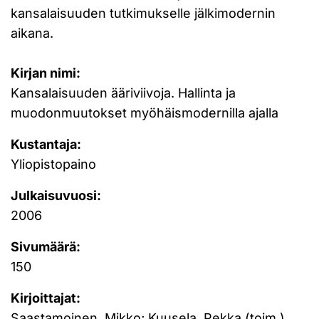
kansalaisuuden tutkimukselle jälkimodernin
aikana.
Kirjan nimi:
Kansalaisuuden ääriviivoja. Hallinta ja
muodonmuutokset myöhäismodernilla ajalla
Kustantaja:
Yliopistopaino
Julkaisuvuosi:
2006
Sivumäärä:
150
Kirjoittajat:
Saastamoinen, Mikko; Kuusela, Pekka (toim.)