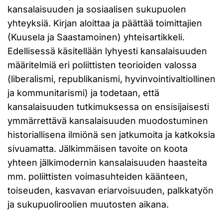
kansalaisuuden ja sosiaalisen sukupuolen
yhteyksiä. Kirjan aloittaa ja päättää toimittajien
(Kuusela ja Saastamoinen) yhteisartikkeli.
Edellisessä käsitellään lyhyesti kansalaisuuden
määritelmiä eri poliittisten teorioiden valossa
(liberalismi, republikanismi, hyvinvointivaltiollinen
ja kommunitarismi) ja todetaan, että
kansalaisuuden tutkimuksessa on ensisijaisesti
ymmärrettävä kansalaisuuden muodostuminen
historiallisena ilmiönä sen jatkumoita ja katkoksia
sivuamatta. Jälkimmäisen tavoite on koota
yhteen jälkimodernin kansalaisuuden haasteita
mm. poliittisten voimasuhteiden käänteen,
toiseuden, kasvavan eriarvoisuuden, palkkatyön
ja sukupuoliroolien muutosten aikana.