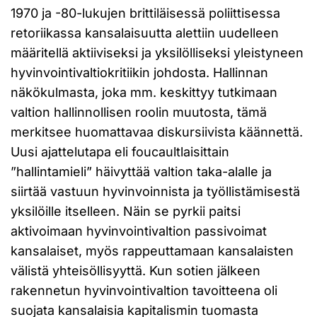
1970 ja -80-lukujen brittiläisessä poliittisessa
retoriikassa kansalaisuutta alettiin uudelleen
määritellä aktiiviseksi ja yksilölliseksi yleistyneen
hyvinvointivaltiokritiikin johdosta. Hallinnan
näkökulmasta, joka mm. keskittyy tutkimaan
valtion hallinnollisen roolin muutosta, tämä
merkitsee huomattavaa diskursiivista käännettä.
Uusi ajattelutapa eli foucaultlaisittain
”hallintamieli” häivyttää valtion taka-alalle ja
siirtää vastuun hyvinvoinnista ja työllistämisestä
yksilöille itselleen. Näin se pyrkii paitsi
aktivoimaan hyvinvointivaltion passivoimat
kansalaiset, myös rappeuttamaan kansalaisten
välistä yhteisöllisyyttä. Kun sotien jälkeen
rakennetun hyvinvointivaltion tavoitteena oli
suojata kansalaisia kapitalismin tuomasta