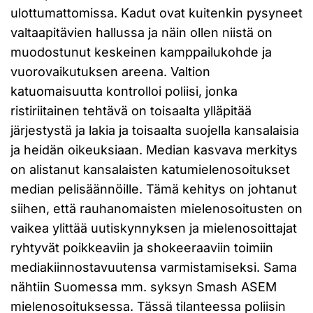
ulottumattomissa. Kadut ovat kuitenkin pysyneet
valtaapitävien hallussa ja näin ollen niistä on
muodostunut keskeinen kamppailukohde ja
vuorovaikutuksen areena. Valtion
katuomaisuutta kontrolloi poliisi, jonka
ristiriitainen tehtävä on toisaalta ylläpitää
järjestystä ja lakia ja toisaalta suojella kansalaisia
ja heidän oikeuksiaan. Median kasvava merkitys
on alistanut kansalaisten katumielenosoitukset
median pelisäännöille. Tämä kehitys on johtanut
siihen, että rauhanomaisten mielenosoitusten on
vaikea ylittää uutiskynnyksen ja mielenosoittajat
ryhtyvät poikkeaviin ja shokeeraaviin toimiin
mediakiinnostavuutensa varmistamiseksi. Sama
nähtiin Suomessa mm. syksyn Smash ASEM
mielenosoituksessa. Tässä tilanteessa poliisin