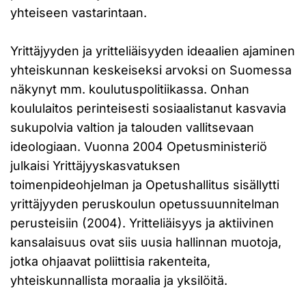
yhteiseen vastarintaan.
Yrittäjyyden ja yritteliäisyyden ideaalien ajaminen
yhteiskunnan keskeiseksi arvoksi on Suomessa
näkynyt mm. koulutuspolitiikassa. Onhan
koululaitos perinteisesti sosiaalistanut kasvavia
sukupolvia valtion ja talouden vallitsevaan
ideologiaan. Vuonna 2004 Opetusministeriö
julkaisi Yrittäjyyskasvatuksen
toimenpideohjelman ja Opetushallitus sisällytti
yrittäjyyden peruskoulun opetussuunnitelman
perusteisiin (2004). Yritteliäisyys ja aktiivinen
kansalaisuus ovat siis uusia hallinnan muotoja,
jotka ohjaavat poliittisia rakenteita,
yhteiskunnallista moraalia ja yksilöitä.