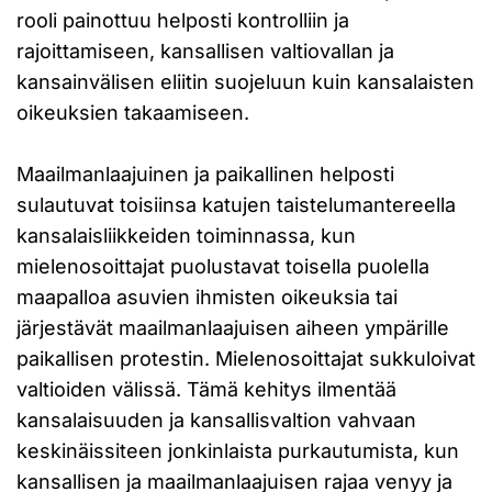
rooli painottuu helposti kontrolliin ja
rajoittamiseen, kansallisen valtiovallan ja
kansainvälisen eliitin suojeluun kuin kansalaisten
oikeuksien takaamiseen.
Maailmanlaajuinen ja paikallinen helposti
sulautuvat toisiinsa katujen taistelumantereella
kansalaisliikkeiden toiminnassa, kun
mielenosoittajat puolustavat toisella puolella
maapalloa asuvien ihmisten oikeuksia tai
järjestävät maailmanlaajuisen aiheen ympärille
paikallisen protestin. Mielenosoittajat sukkuloivat
valtioiden välissä. Tämä kehitys ilmentää
kansalaisuuden ja kansallisvaltion vahvaan
keskinäissiteen jonkinlaista purkautumista, kun
kansallisen ja maailmanlaajuisen rajaa venyy ja