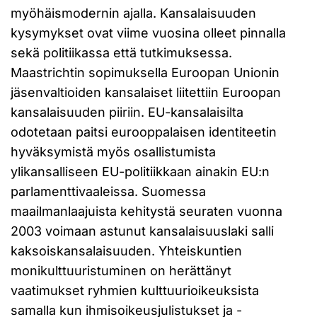
myöhäismodernin ajalla. Kansalaisuuden
kysymykset ovat viime vuosina olleet pinnalla
sekä politiikassa että tutkimuksessa.
Maastrichtin sopimuksella Euroopan Unionin
jäsenvaltioiden kansalaiset liitettiin Euroopan
kansalaisuuden piiriin. EU-kansalaisilta
odotetaan paitsi eurooppalaisen identiteetin
hyväksymistä myös osallistumista
ylikansalliseen EU-politiikkaan ainakin EU:n
parlamenttivaaleissa. Suomessa
maailmanlaajuista kehitystä seuraten vuonna
2003 voimaan astunut kansalaisuuslaki salli
kaksoiskansalaisuuden. Yhteiskuntien
monikulttuuristuminen on herättänyt
vaatimukset ryhmien kulttuurioikeuksista
samalla kun ihmisoikeusjulistukset ja -