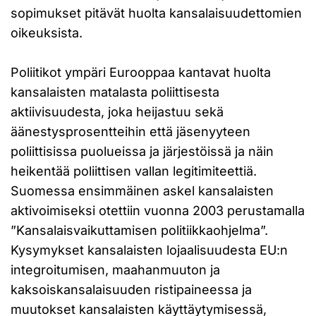
sopimukset pitävät huolta kansalaisuudettomien
oikeuksista.
Poliitikot ympäri Eurooppaa kantavat huolta
kansalaisten matalasta poliittisesta
aktiivisuudesta, joka heijastuu sekä
äänestysprosentteihin että jäsenyyteen
poliittisissa puolueissa ja järjestöissä ja näin
heikentää poliittisen vallan legitimiteettiä.
Suomessa ensimmäinen askel kansalaisten
aktivoimiseksi otettiin vuonna 2003 perustamalla
”Kansalaisvaikuttamisen politiikkaohjelma”.
Kysymykset kansalaisten lojaalisuudesta EU:n
integroitumisen, maahanmuuton ja
kaksoiskansalaisuuden ristipaineessa ja
muutokset kansalaisten käyttäytymisessä,