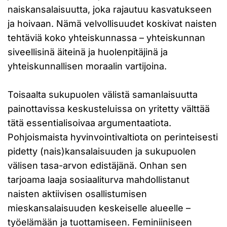
naiskansalaisuutta, joka rajautuu kasvatukseen
ja hoivaan. Nämä velvollisuudet koskivat naisten
tehtäviä koko yhteiskunnassa – yhteiskunnan
siveellisinä äiteinä ja huolenpitäjinä ja
yhteiskunnallisen moraalin vartijoina.
Toisaalta sukupuolen välistä samanlaisuutta
painottavissa keskusteluissa on yritetty välttää
tätä essentialisoivaa argumentaatiota.
Pohjoismaista hyvinvointivaltiota on perinteisesti
pidetty (nais)kansalaisuuden ja sukupuolen
välisen tasa-arvon edistäjänä. Onhan sen
tarjoama laaja sosiaaliturva mahdollistanut
naisten aktiivisen osallistumisen
mieskansalaisuuden keskeiselle alueelle –
työelämään ja tuottamiseen. Feminiiniseen