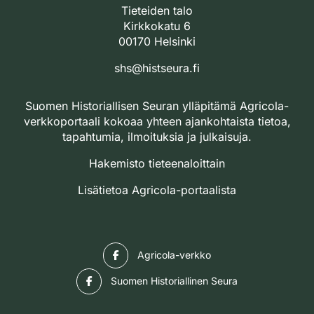
Tieteiden talo
Kirkkokatu 6
00170 Helsinki
shs@histseura.fi
Suomen Historiallisen Seuran ylläpitämä Agricola-
verkkoportaali kokoaa yhteen ajankohtaista tietoa,
tapahtumia, ilmoituksia ja julkaisuja.
Hakemisto tieteenaloittain
Lisätietoa Agricola-portaalista
Facebook
Agricola-verkko
Facebook
Suomen Historiallinen Seura