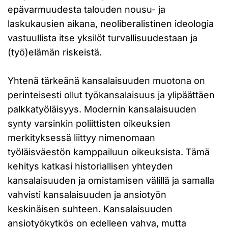
epävarmuudesta talouden nousu- ja
laskukausien aikana, neoliberalistinen ideologia
vastuullista itse yksilöt turvallisuudestaan ja
(työ)elämän riskeistä.
Yhtenä tärkeänä kansalaisuuden muotona on
perinteisesti ollut työkansalaisuus ja ylipäättäen
palkkatyöläisyys. Modernin kansalaisuuden
synty varsinkin poliittisten oikeuksien
merkityksessä liittyy nimenomaan
työläisväestön kamppailuun oikeuksista. Tämä
kehitys katkasi historiallisen yhteyden
kansalaisuuden ja omistamisen välillä ja samalla
vahvisti kansalaisuuden ja ansiotyön
keskinäisen suhteen. Kansalaisuuden
ansiotyökytkös on edelleen vahva, mutta