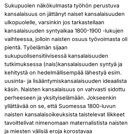
Sukupuolen näkökulmasta työhön perustuva
kansalaisuus on jättänyt naiset kansalaisuuden
ulkopuolelle, varsinkin jos tarkastellaan
kansalaisuuden syntyaikaa 1800-1900 -lukujen
vaihteessa, jolloin naisten osuus työvoimasta oli
pientä. Työelämän sijaan
sukupuolisensitiivisessä kansalaisuuden
tutkimuksessa (nais)kansalaisuuden syntyä ja
kehitystä on hedelmällisempää lähestyä esim.
uusinta- ja lisääntymiskansalaisuuden ideaalista
käsin. Naisten kansalaisuus on vahvasti sidottu
perheeseen ja yksityiselämään. Jokseenkin
yllättävää on se, että Suomessa 1800-luvun
naisten kansalaisoikeuksista taistelevat liikkeet
tavoittelivat nimenomaan maternalistista naisten
ja miesten välisiä eroja korostavaa