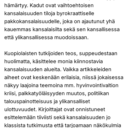
hämärtyy. Kadut ovat vaihtoehtoisen
kansalaisuuden tiloja byrokraattiselle
pakkokansalaisuudelle, joka on ajautunut yhä
kauemmas kansalaisilta sekä sen kansallisessa
että ylikansallisessa muodoissaan.
Kuopiolaisten tutkijoiden teos, suppeudestaan
huolimatta, käsittelee monia kiinnostavia
kansalaisuuden alueita. Vaikka artikkeleiden
aiheet ovat keskenään erilaisia, niissä jokaisessa
näkyy laajoina teemoina mm. hyvinvointivaltion
kriisi, palkkatyöläisyyden muutos, politiikan
talouspainotteisuus ja ylikansalliset
ulottuvuudet. Kirjoittajat ovat onnistuneet
esittelemään tiiviisti sekä kansalaisuuden jo
klassista tutkimusta että tarjoamaan näkökulmia