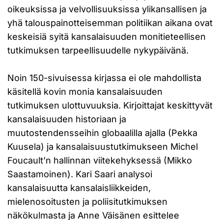
oikeuksissa ja velvollisuuksissa ylikansallisen ja
yhä talouspainotteisemman politiikan aikana ovat
keskeisiä syitä kansalaisuuden monitieteellisen
tutkimuksen tarpeellisuudelle nykypäivänä.
Noin 150-sivuisessa kirjassa ei ole mahdollista
käsitellä kovin monia kansalaisuuden
tutkimuksen ulottuvuuksia. Kirjoittajat keskittyvät
kansalaisuuden historiaan ja
muutostendensseihin globaalilla ajalla (Pekka
Kuusela) ja kansalaisuustutkimukseen Michel
Foucault’n hallinnan viitekehyksessä (Mikko
Saastamoinen). Kari Saari analysoi
kansalaisuutta kansalaisliikkeiden,
mielenosoitusten ja poliisitutkimuksen
näkökulmasta ja Anne Väisänen esittelee