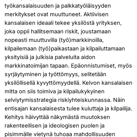
työkansalaisuuden ja palkkatyöläisyyden
merkitykset ovat muuttuneet. Aktiivisen
kansalaisen ideaali tekee yksilöstä yrityksen,
joka oppii hallitsemaan riskit, joustamaan
nopeasti muuttuvilla (työ)markkinoilla,
kilpailemaan (työ)paikastaan ja kilpailuttamaan
yksityisiä ja julkisia palveluita aidon
markkinatoimijan tapaan. Epäonnistumiset, myös
syrjäytyminen ja työttömyys, selitetään
yksilöllisellä kyvyttömyydellä. Kelvon kansalaisen
mitta on siis toimiva ja kilpailukykyinen
selviytymisstrategia riskiyhteiskunnassa. Näin
entisajan kansalaisesta tulee kuluttaja ja kilpailija.
Kehitys häivyttää näkymästä muutoksen
rakenteellisen ja ideologisen puolen ja
pisimmälle vietynä tuhoaa mahdollisuuden