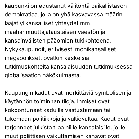
kaupunki on edustanut välitöntä paikallistason
demokratiaa, jolla on yhä kasvavassa määrin
laajat ylikansalliset yhteydet mm.
maahanmuuttajataustaisen väestön ja
kansainvälisten pääomien tukikohteena.
Nykykaupungit, erityisesti monikansalliset
megapolikset, ovatkin keskeisiä
tutkimuskohteita kansalaisuuden tutkimuksessa
globalisaation näkökulmasta.
Kaupungin kadut ovat merkittäviä symbolisen ja
käytännön toiminnan tiloja. Ihmiset ovat
kokoontuneet kaduille vastustamaan tai
tukemaan politiikkoja ja valtiovaltaa. Kadut ovat
tarjonneet julkista tilaa niille kansalaisille, joille
muut poliittisen vaikuttamisen kanavat ovat