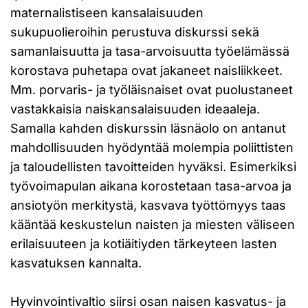
maternalistiseen kansalaisuuden
sukupuolieroihin perustuva diskurssi sekä
samanlaisuutta ja tasa-arvoisuutta työelämässä
korostava puhetapa ovat jakaneet naisliikkeet.
Mm. porvaris- ja työläisnaiset ovat puolustaneet
vastakkaisia naiskansalaisuuden ideaaleja.
Samalla kahden diskurssin läsnäolo on antanut
mahdollisuuden hyödyntää molempia poliittisten
ja taloudellisten tavoitteiden hyväksi. Esimerkiksi
työvoimapulan aikana korostetaan tasa-arvoa ja
ansiotyön merkitystä, kasvava työttömyys taas
kääntää keskustelun naisten ja miesten väliseen
erilaisuuteen ja kotiäitiyden tärkeyteen lasten
kasvatuksen kannalta.
Hyvinvointivaltio siirsi osan naisen kasvatus- ja