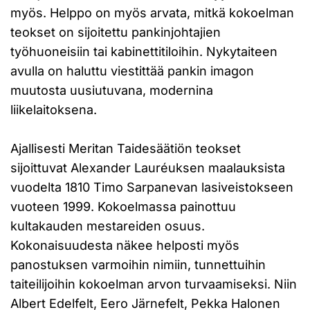
myös. Helppo on myös arvata, mitkä kokoelman
teokset on sijoitettu pankinjohtajien
työhuoneisiin tai kabinettitiloihin. Nykytaiteen
avulla on haluttu viestittää pankin imagon
muutosta uusiutuvana, modernina
liikelaitoksena.
Ajallisesti Meritan Taidesäätiön teokset
sijoittuvat Alexander Lauréuksen maalauksista
vuodelta 1810 Timo Sarpanevan lasiveistokseen
vuoteen 1999. Kokoelmassa painottuu
kultakauden mestareiden osuus.
Kokonaisuudesta näkee helposti myös
panostuksen varmoihin nimiin, tunnettuihin
taiteilijoihin kokoelman arvon turvaamiseksi. Niin
Albert Edelfelt, Eero Järnefelt, Pekka Halonen