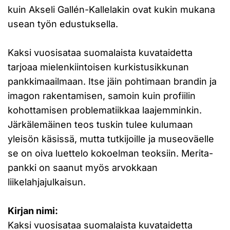
kuin Akseli Gallén-Kallelakin ovat kukin mukana
usean työn edustuksella.
Kaksi vuosisataa suomalaista kuvataidetta
tarjoaa mielenkiintoisen kurkistusikkunan
pankkimaailmaan. Itse jäin pohtimaan brandin ja
imagon rakentamisen, samoin kuin profiilin
kohottamisen problematiikkaa laajemminkin.
Järkälemäinen teos tuskin tulee kulumaan
yleisön käsissä, mutta tutkijoille ja museoväelle
se on oiva luettelo kokoelman teoksiin. Merita-
pankki on saanut myös arvokkaan
liikelahjajulkaisun.
Kirjan nimi:
Kaksi vuosisataa suomalaista kuvataidetta