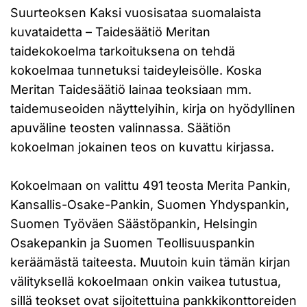
Suurteoksen Kaksi vuosisataa suomalaista
kuvataidetta – Taidesäätiö Meritan
taidekokoelma tarkoituksena on tehdä
kokoelmaa tunnetuksi taideyleisölle. Koska
Meritan Taidesäätiö lainaa teoksiaan mm.
taidemuseoiden näyttelyihin, kirja on hyödyllinen
apuväline teosten valinnassa. Säätiön
kokoelman jokainen teos on kuvattu kirjassa.
Kokoelmaan on valittu 491 teosta Merita Pankin,
Kansallis-Osake-Pankin, Suomen Yhdyspankin,
Suomen Työväen Säästöpankin, Helsingin
Osakepankin ja Suomen Teollisuuspankin
keräämästä taiteesta. Muutoin kuin tämän kirjan
välityksellä kokoelmaan onkin vaikea tutustua,
sillä teokset ovat sijoitettuina pankkikonttoreiden