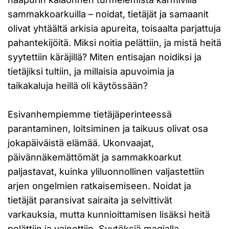
sammakkoarkuilla – noidat, tietäjät ja samaanit
olivat yhtäältä arkisia apureita, toisaalta parjattuja
pahantekijöitä. Miksi noitia pelättiin, ja mistä heitä
syytettiin käräjillä? Miten entisajan noidiksi ja
tietäjiksi tultiin, ja millaisia apuvoimia ja
taikakaluja heillä oli käytössään?
Esivanhempiemme tietäjäperinteessä
parantaminen, loitsiminen ja taikuus olivat osa
jokapäiväistä elämää. Ukonvaajat,
päivännäkemättömät ja sammakkoarkut
paljastavat, kuinka yliluonnollinen valjastettiin
arjen ongelmien ratkaisemiseen. Noidat ja
tietäjät paransivat sairaita ja selvittivät
varkauksia, mutta kunnioittamisen lisäksi heitä
pelättiin ja vainottiin. Syytöksiä magialla