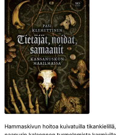
Hammaskivun hoitoa kuivatuilla tikankielillä,
naapurin kalaonnen turmelemista karmivilla