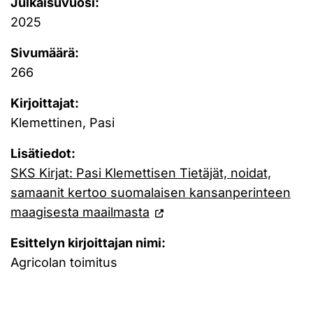
Julkaisuvuosi:
2025
Sivumäärä:
266
Kirjoittajat:
Klemettinen, Pasi
Lisätiedot:
SKS Kirjat: Pasi Klemettisen Tietäjät, noidat,
samaanit kertoo suomalaisen kansanperinteen
maagisesta maailmasta
Esittelyn kirjoittajan nimi:
Agricolan toimitus