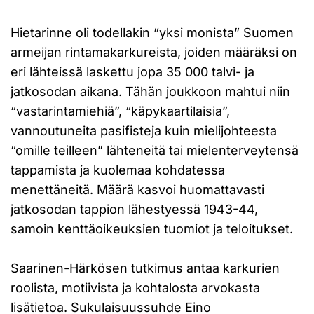
Hietarinne oli todellakin “yksi monista” Suomen
armeijan rintamakarkureista, joiden määräksi on
eri lähteissä laskettu jopa 35 000 talvi- ja
jatkosodan aikana. Tähän joukkoon mahtui niin
“vastarintamiehiä”, “käpykaartilaisia”,
vannoutuneita pasifisteja kuin mielijohteesta
“omille teilleen” lähteneitä tai mielenterveytensä
tappamista ja kuolemaa kohdatessa
menettäneitä. Määrä kasvoi huomattavasti
jatkosodan tappion lähestyessä 1943-44,
samoin kenttäoikeuksien tuomiot ja teloitukset.
Saarinen-Härkösen tutkimus antaa karkurien
roolista, motiivista ja kohtalosta arvokasta
lisätietoa. Sukulaisuussuhde Eino