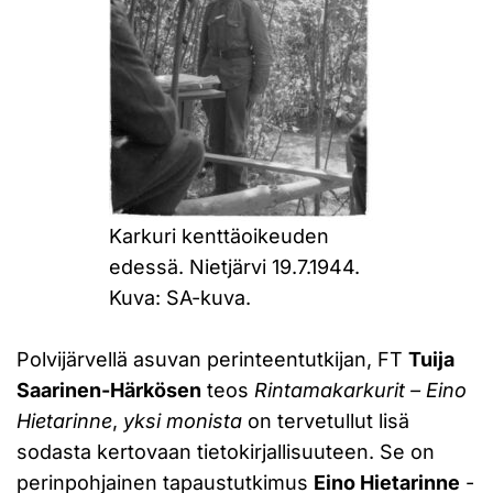
Karkuri kenttäoikeuden
edessä. Nietjärvi 19.7.1944.
Kuva: SA-kuva.
Polvijärvellä asuvan perinteentutkijan, FT
Tuija
Saarinen-Härkösen
teos
Rintamakarkurit – Eino
Hietarinne
,
yksi monista
on tervetullut lisä
sodasta kertovaan tietokirjallisuuteen. Se on
perinpohjainen tapaustutkimus
Eino Hietarinne
-