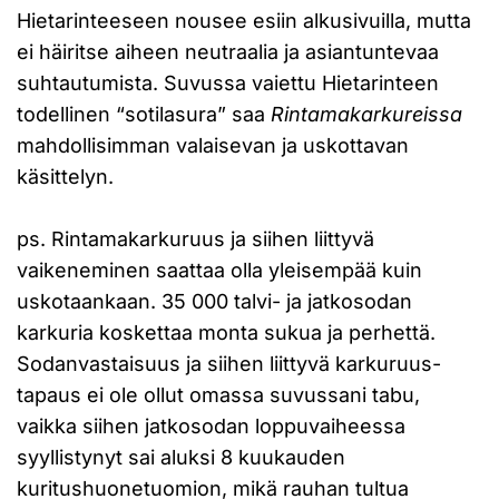
Hietarinteeseen nousee esiin alkusivuilla, mutta
ei häiritse aiheen neutraalia ja asiantuntevaa
suhtautumista. Suvussa vaiettu Hietarinteen
todellinen “sotilasura” saa
Rintamakarkureissa
mahdollisimman valaisevan ja uskottavan
käsittelyn.
ps. Rintamakarkuruus ja siihen liittyvä
vaikeneminen saattaa olla yleisempää kuin
uskotaankaan. 35 000 talvi- ja jatkosodan
karkuria koskettaa monta sukua ja perhettä.
Sodanvastaisuus ja siihen liittyvä karkuruus-
tapaus ei ole ollut omassa suvussani tabu,
vaikka siihen jatkosodan loppuvaiheessa
syyllistynyt sai aluksi 8 kuukauden
kuritushuonetuomion, mikä rauhan tultua