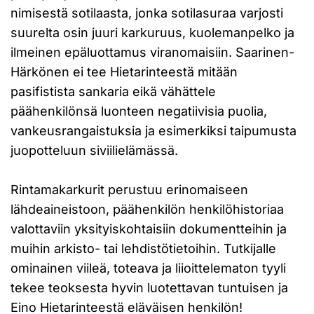
nimisestä sotilaasta, jonka sotilasuraa varjosti
suurelta osin juuri karkuruus, kuolemanpelko ja
ilmeinen epäluottamus viranomaisiin. Saarinen-
Härkönen ei tee Hietarinteestä mitään
pasifistista sankaria eikä vähättele
päähenkilönsä luonteen negatiivisia puolia,
vankeusrangaistuksia ja esimerkiksi taipumusta
juopotteluun siviilielämässä.
Rintamakarkurit perustuu erinomaiseen
lähdeaineistoon, päähenkilön henkilöhistoriaa
valottaviin yksityiskohtaisiin dokumentteihin ja
muihin arkisto- tai lehdistötietoihin. Tutkijalle
ominainen viileä, toteava ja liioittelematon tyyli
tekee teoksesta hyvin luotettavan tuntuisen ja
Eino Hietarinteestä eläväisen henkilön!