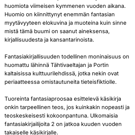
huomiota viimeisen kymmenen vuoden aikana.
Huomio on kiinnittynyt enemmän fantasian
myytävyyteen elokuvina ja muoteina kuin sinne
mistä tämä buumi on saanut aineksensa,
kirjallisuudesta ja kansantarinoista.
Fantasiakirjallisuuden todellinen moninaisuus on
huomattu lähinnä Tähtivaeltajan ja Portin
kaltaisissa kulttuurilehdissä, jotka nekin ovat
periaatteessa omistautuneita tieteisfiktiolle.
Tuoreinta fantasiaproosaa esittelevä käsikirja
onkin tarpeellinen teos, jos kuinkakin nopeasti ja
teoskeskeisesti kokoonpantuna. Ulkomaisia
fantasiakirjailijoita 2 on jatkoa kuuden vuoden
takaiselle käsikirjalle.