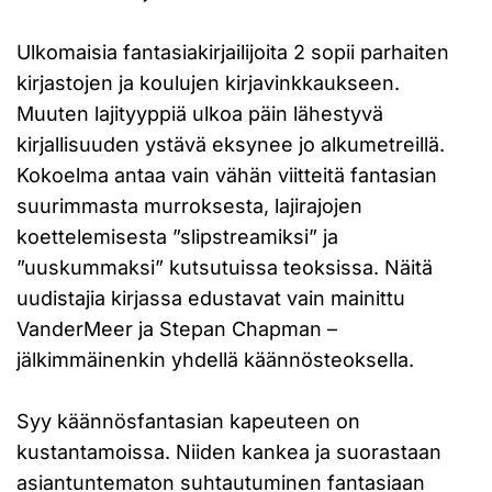
Ulkomaisia fantasiakirjailijoita 2 sopii parhaiten
kirjastojen ja koulujen kirjavinkkaukseen.
Muuten lajityyppiä ulkoa päin lähestyvä
kirjallisuuden ystävä eksynee jo alkumetreillä.
Kokoelma antaa vain vähän viitteitä fantasian
suurimmasta murroksesta, lajirajojen
koettelemisesta ”slipstreamiksi” ja
”uuskummaksi” kutsutuissa teoksissa. Näitä
uudistajia kirjassa edustavat vain mainittu
VanderMeer ja Stepan Chapman –
jälkimmäinenkin yhdellä käännösteoksella.
Syy käännösfantasian kapeuteen on
kustantamoissa. Niiden kankea ja suorastaan
asiantuntematon suhtautuminen fantasiaan