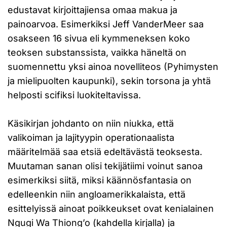
edustavat kirjoittajiensa omaa makua ja
painoarvoa. Esimerkiksi Jeff VanderMeer saa
osakseen 16 sivua eli kymmeneksen koko
teoksen substanssista, vaikka häneltä on
suomennettu yksi ainoa novelliteos (Pyhimysten
ja mielipuolten kaupunki), sekin torsona ja yhtä
helposti scifiksi luokiteltavissa.
Käsikirjan johdanto on niin niukka, että
valikoiman ja lajityypin operationaalista
määritelmää saa etsiä edeltävästä teoksesta.
Muutaman sanan olisi tekijätiimi voinut sanoa
esimerkiksi siitä, miksi käännösfantasia on
edelleenkin niin angloamerikkalaista, että
esittelyissä ainoat poikkeukset ovat kenialainen
Ngugi Wa Thiong’o (kahdella kirjalla) ja