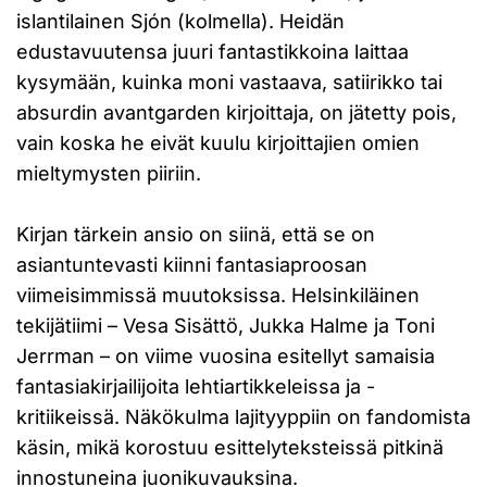
islantilainen Sjón (kolmella). Heidän
edustavuutensa juuri fantastikkoina laittaa
kysymään, kuinka moni vastaava, satiirikko tai
absurdin avantgarden kirjoittaja, on jätetty pois,
vain koska he eivät kuulu kirjoittajien omien
mieltymysten piiriin.
Kirjan tärkein ansio on siinä, että se on
asiantuntevasti kiinni fantasiaproosan
viimeisimmissä muutoksissa. Helsinkiläinen
tekijätiimi – Vesa Sisättö, Jukka Halme ja Toni
Jerrman – on viime vuosina esitellyt samaisia
fantasiakirjailijoita lehtiartikkeleissa ja -
kritiikeissä. Näkökulma lajityyppiin on fandomista
käsin, mikä korostuu esittelyteksteissä pitkinä
innostuneina juonikuvauksina.