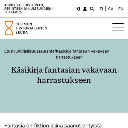
AGRICOLA – HISTORIAN,
FI
SV
EN
PERINTEEN JA KULTTUURIEN
TUTKIMUS
Etusivu
/
Kirjallisuusseuranta
/
Käsikirja fantasian vakavaan
harrastukseen
Käsikirja fantasian vakavaan
harrastukseen
Fantasia on fiktion lajina saanut erityistä