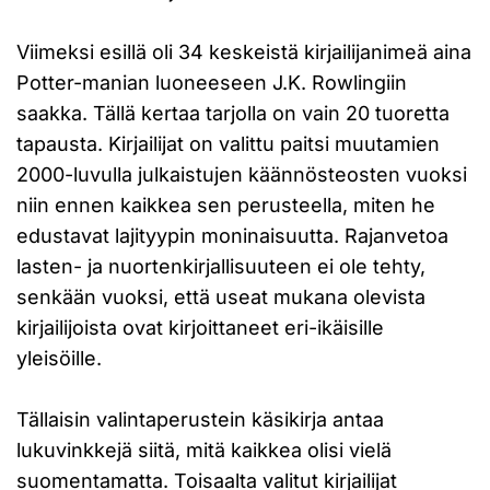
Viimeksi esillä oli 34 keskeistä kirjailijanimeä aina
Potter-manian luoneeseen J.K. Rowlingiin
saakka. Tällä kertaa tarjolla on vain 20 tuoretta
tapausta. Kirjailijat on valittu paitsi muutamien
2000-luvulla julkaistujen käännösteosten vuoksi
niin ennen kaikkea sen perusteella, miten he
edustavat lajityypin moninaisuutta. Rajanvetoa
lasten- ja nuortenkirjallisuuteen ei ole tehty,
senkään vuoksi, että useat mukana olevista
kirjailijoista ovat kirjoittaneet eri-ikäisille
yleisöille.
Tällaisin valintaperustein käsikirja antaa
lukuvinkkejä siitä, mitä kaikkea olisi vielä
suomentamatta. Toisaalta valitut kirjailijat