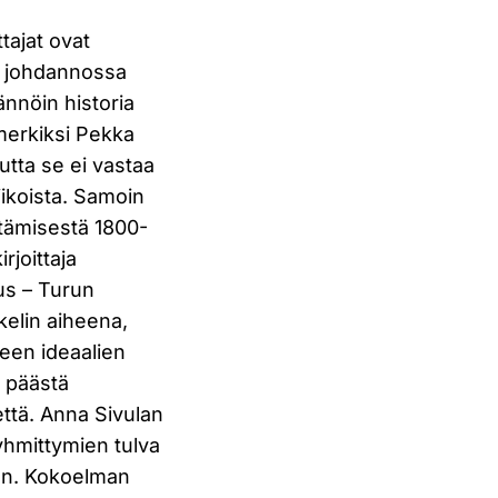
tajat ovat
a johdannossa
ännöin historia
imerkiksi Pekka
utta se ei vastaa
ikoista. Samoin
stämisestä 1800-
rjoittaja
us – Turun
kelin aiheena,
keen ideaalien
t päästä
ttä. Anna Sivulan
yhmittymien tulva
oon. Kokoelman