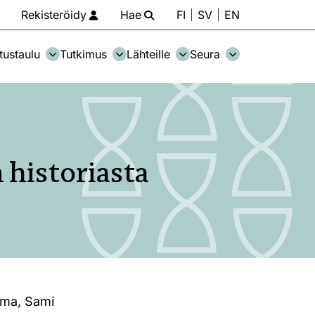
Rekisteröidy
Hae
FI
SV
EN
tustaulu
Tutkimus
Lähteille
Seura
 historiasta
elma, Sami