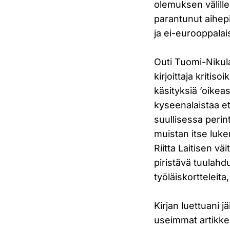
olemuksen välille
parantunut aihepi
ja ei-eurooppala
Outi Tuomi-Nikula
kirjoittaja kriti
käsityksiä ’oikea
kyseenalaistaa e
suullisessa perin
muistan itse luke
Riitta Laitisen vä
piristävä tuulah
työläiskortteleita,
Kirjan luettuani 
useimmat artikkel