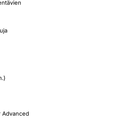
entävien
luja
m.)
or Advanced