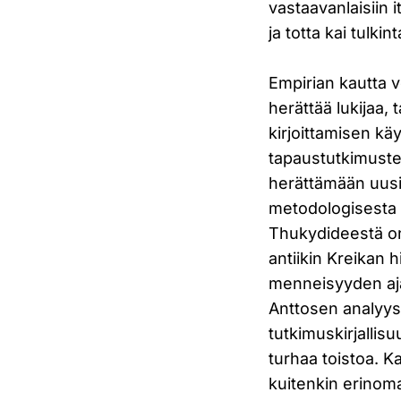
vastaavanlaisiin i
ja totta kai tulk
Empirian kautta v
herättää lukijaa,
kirjoittamisen kä
tapaustutkimusten
herättämään uusia
metodologisesta n
Thukydideestä onni
antiikin Kreikan h
menneisyyden aja
Anttosen analyys
tutkimuskirjallis
turhaa toistoa. Ka
kuitenkin erinoma