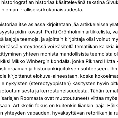
historiografian historiaa käsittelevänä tekstinä Sivul
 hieman irralliseksi kokonaisuudesta.
toriaa itse asiassa kirjoitetaan jää artikkeleissa yllä
syystä pidin kovasti Pertti Grönholmin artikkelista, v
sä laajoja teemoja, ja ajoittain kirjoittaja olisi voinut
ttei tässä yhteydessä voi käsitellä tematiikan kaikkia i
ittyminen yhteen monista mahdollisista teemoista olis
kiksi Mikko Winbergin kohdalla, jonka Rikhard III:tta k
vasti draaman ja historiankirjoituksen suhteeseen. Ihm
ole kirjoittanut elokuva-aiheestaan, koska kokoelmass
elille nykyisten (stereotyyppisten) käsitysten hyvin pi
 muotoutumisesta ja kerrostuneisuudesta. Tähän temat
sariajan Roomasta ovat muotoutuneet) viittaa myös 
saan. Artikkelin fokus on kuitenkin liiankin laaja: Häl
n yhteyden vapauden, hyväksyttävän retoriikan ja ru