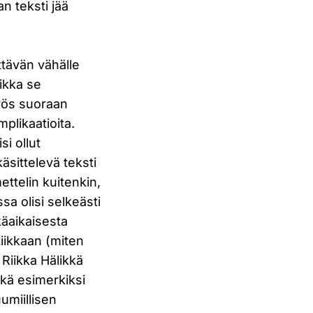
an teksti jää
ttävän vähälle
aikka se
 myös suoraan
mplikaatioita.
i ollut
äsittelevä teksti
ettelin kuitenkin,
a olisi selkeästi
tkäaikaisesta
iikkaan (miten
Riikka Hälikkä
ikkä esimerkiksi
umiillisen