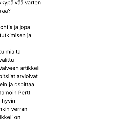
 nykypäivää varten
uraa?
htia ja jopa
tutkimisen ja
ulmia tai
alittu
alveen artikkeli
tsijat arvioivat
ein ja osoittaa
Samoin Pertti
 hyvin
onkin verran
ikkeli on