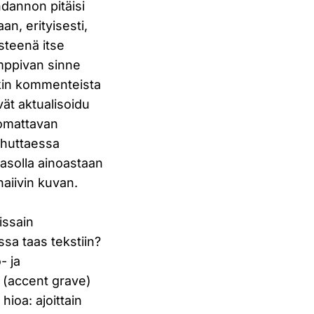
hdannon pitäisi
n, erityisesti,
steenä itse
omppivan sinne
tkin kommenteista
ivät aktualisoidu
uomattavan
uhuttaessa
tasolla ainoastaan
naiivin kuvan.
oissain
issa taas tekstiin?
- ja
n (accent grave)
hioa: ajoittain