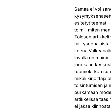
Samaa ei voi sano
kysymyksenasette
esitetyt teemat –
toimii, miten men
Tolosen artikkeli
tai kyseenalaist
Leena Valkeapään
luvulla on mainio,
juurikaan keskust
tuomiokirkon suhd
mikäli kirjoittaja
toisintumisen ja 
purkamaan modern
artikkelissa taas
ei jaksa kiinnost