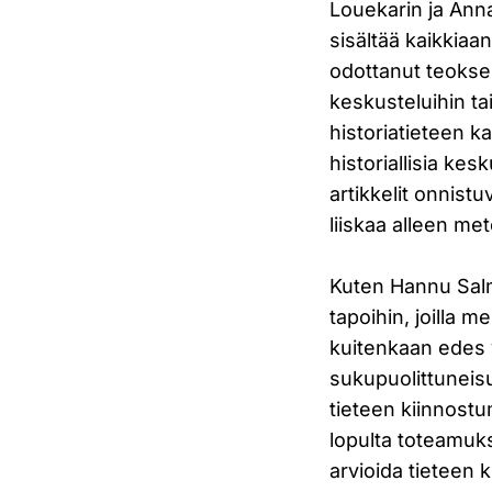
Louekarin ja Anna 
sisältää kaikkiaan
odottanut teoksen
keskusteluihin t
historiatieteen k
historiallisia kes
artikkelit onnist
liiskaa alleen m
Kuten Hannu Salmi
tapoihin, joilla m
kuitenkaan edes y
sukupuolittuneis
tieteen kiinnostu
lopulta toteamukse
arvioida tieteen