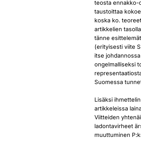
teosta ennakko-ol
taustoittaa kokoe
koska ko. teoreet
artikkelien tasol
tänne esittelemä
(erityisesti viite 
itse johdannossa
ongelmalliseksi t
representaatiosta
Suomessa tunnettu
Lisäksi ihmettelin
artikkeleissa laina
Viitteiden yhtenä
ladontavirheet är
muuttuminen P:ksi)