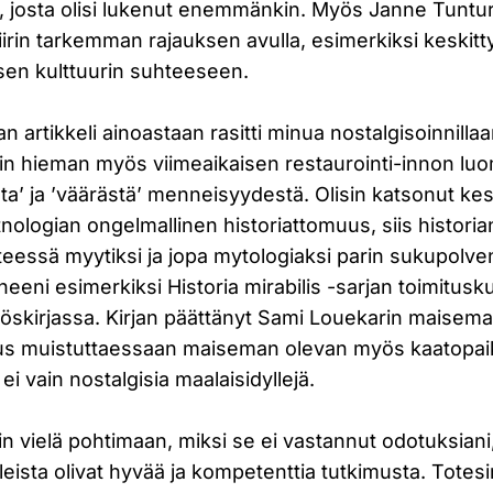
, josta olisi lukenut enemmänkin. Myös Janne Tunturin
irin tarkemman rajauksen avulla, esimerkiksi keskitt
isen kulttuurin suhteeseen.
n artikkeli ainoastaan rasitti minua nostalgisoinnillaa
soikin hieman myös viimeaikaisen restaurointi-innon luo
sta’ ja ’väärästä’ menneisyydestä. Olisin katsonut 
tnologian ongelmallinen historiattomuus, siis histor
teessä myytiksi ja jopa mytologiaksi parin sukupolven
neeni esimerkiksi Historia mirabilis -sarjan toimitus
itöskirjassa. Kirjan päättänyt Sami Louekarin maisema-
dus muistuttaessaan maiseman olevan myös kaatopaik
 ei vain nostalgisia maalaisidyllejä.
jäin vielä pohtimaan, miksi se ei vastannut odotuksiani
eista olivat hyvää ja kompetenttia tutkimusta. Totes