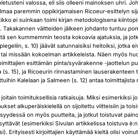
etusteni valossa, eli siis olleeni mainoksen uhri. Jo
lmaa paremmin oppikirjamaisen Ricoeur-esittelyn sijaa
ikko ei suinkaan toimi kirjan metodologisena kiintopi
la. Takakannen väitteiden jälkeen johdanto tuntuu p
ttä sen kummemmin teosta kokoavia ajatuksia, ja jo
Spiegeliin, s. 10) jäävät satunnaisiksi heitoiksi, jotka e
 tai missään kokoelman artikkeleista. Näen myös h
oimittajien esittämän pinta/syvärakenne -jaottelun p
 (s. 15), ja Ricoeurin rinnastaminen lauserakenteen 
ihin Kalelaan ja Salmeen (s. 12) antaa toimittajista 
 joitain toimituksellisia ratkaisuja. Miksi esimerkiksi j
ukset alkuperäiskielellä on sijoitettu viitteisiin ja tois
isyydessä on myös puutteita, ja jotkut toistuvat paino
syttävät (esimerkiksi Sivulan artikkelissa toistuva è:
. Erityisesti kirjoittajien käyttämää kieltä olisi voinut 