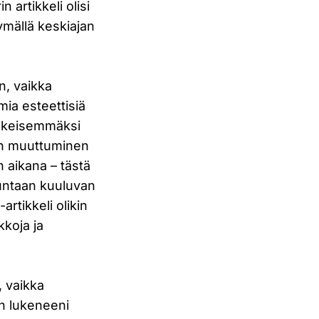
 artikkeli olisi
ymällä keskiajan
n, vaikka
mia esteettisiä
keskeisemmäksi
ian muuttuminen
 aikana – tästä
kuntaan kuuluvan
artikkeli olikin
koja ja
, vaikka
in lukeneeni