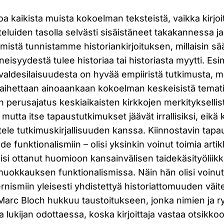
a kaikista muista kokoelman teksteistä, vaikka kirjoit
luiden tasolla selvästi sisäistäneet takakannessa j
 mistä tunnistamme historiankirjoituksen, millaisin sä
neisyydestä tulee historiaa tai historiasta myytti. Es
 valdesilaisuudesta on hyvää empiiristä tutkimusta, m
a aihettaan ainoaankaan kokoelman keskeisistä temati
 perusajatus keskiaikaisten kirkkojen merkitykselli
 mutta itse tapaustutkimukset jäävät irrallisiksi, eikä ki
ele tutkimuskirjallisuuden kanssa. Kiinnostavin tapa
e funktionalismiin – olisi yksinkin voinut toimia artik
 olisi ottanut huomioon kansainvälisen taidekäsityöliik
muokkauksen funktionalismissa. Näin hän olisi voinu
ismiin yleisesti yhdistettyä historiattomuuden väite
 Marc Bloch hukkuu taustoitukseen, jonka nimien ja r
aa lukijan odottaessa, koska kirjoittaja vastaa otsikk