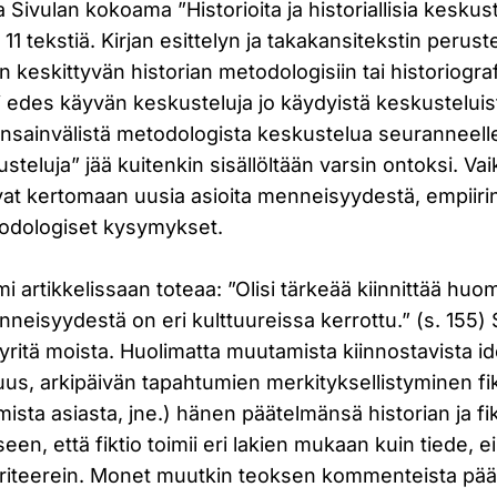
Sivulan kokoama ”Historioita ja historiallisia keskust
 11 tekstiä. Kirjan esittelyn ja takakansitekstin peruste
 keskittyvän historian metodologisiin tai historiograf
ai edes käyvän keskusteluja jo käydyistä keskustelui
ansainvälistä metodologista keskustelua seuranneelle 
kusteluja” jää kuitenkin sisällöltään varsin ontoksi. Vai
uvat kertomaan uusia asioita menneisyydestä, empiir
etodologiset kysymykset.
 artikkelissaan toteaa: ”Olisi tärkeää kiinnittää huom
enneisyydestä on eri kulttuureissa kerrottu.” (s. 155) 
ritä moista. Huolimatta muutamista kiinnostavista id
uus, arkipäivän tapahtumien merkityksellistyminen f
mista asiasta, jne.) hänen päätelmänsä historian ja fi
en, että fiktio toimii eri lakien mukaan kuin tiede, eikä
 kriteerein. Monet muutkin teoksen kommenteista pää