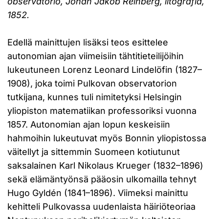
observatorio,
Johan Jakob Reinberg,
litografia,
1852
.
Edellä mainittujen lisäksi teos esittelee
autonomian ajan viimeisiin tähtitieteilijöihin
lukeutuneen Lorenz Leonard Lindelöfin (1827–
1908), joka toimi Pulkovan observatorion
tutkijana, kunnes tuli nimitetyksi Helsingin
yliopiston matematiikan professoriksi vuonna
1857. Autonomian ajan lopun keskeisiin
hahmoihin lukeutuvat myös Bonnin yliopistossa
väitellyt ja sittemmin Suomeen kotiutunut
saksalainen Karl Nikolaus Krueger (1832–1896)
sekä elämäntyönsä pääosin ulkomailla tehnyt
Hugo Gyldén (1841–1896). Viimeksi mainittu
kehitteli Pulkovassa uudenlaista häiriöteoriaa