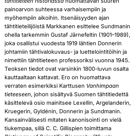
tähtitieteen historiassa
huomattavan suuren
painoarvon suhteessa varhaisempiin ja
myöhempiin aikoihin. Itsenäisyyden ajan
tähtitieteilijöistä Markkanen esittelee Sundmanin
ohella tarkemmin Gustaf Järnefeltin (1901–1989),
joka osallistui vuodesta 1919 lähtien Donnerin
johtamiin tähtivalokuvaus- ja luettelointitöihin ja
nimettiin tähtitieteen professoriksi vuonna 1945.
Teoksen tiedot ovat varsinkin 1800-luvun osalta
kauttaaltaan kattavat. Ero on huomattava
verraten esimerkiksi Karttusen
Vanhimpaan
tieteeseen
, johon sisältyvä Suomen tähtitiedettä
käsittelevä osio mainitsee Lexellin, Argelanderin,
Kruegerin, Gyldénin, Donnerin ja Sundmanin.
Kansainvälisesti mitaten kanonisointi on vielä
tiukempaa, sillä C. C. Gillispien toimittama