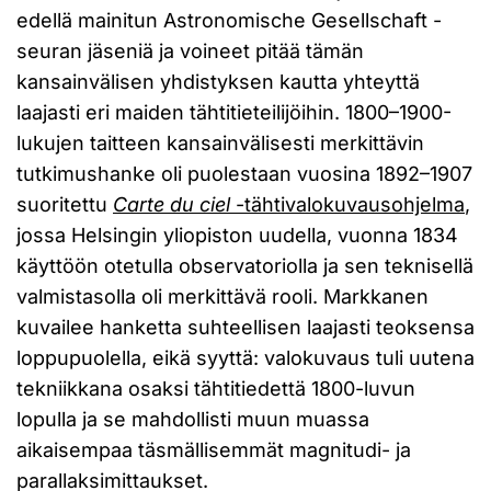
edellä mainitun Astronomische Gesellschaft -
seuran jäseniä ja voineet pitää tämän
kansainvälisen yhdistyksen kautta yhteyttä
laajasti eri maiden tähtitieteilijöihin. 1800–1900-
lukujen taitteen kansainvälisesti merkittävin
tutkimushanke oli puolestaan vuosina 1892–1907
suoritettu
Carte du ciel
-tähtivalokuvausohjelma
,
jossa Helsingin yliopiston uudella, vuonna 1834
käyttöön otetulla observatoriolla ja sen teknisellä
valmistasolla oli merkittävä rooli. Markkanen
kuvailee hanketta suhteellisen laajasti teoksensa
loppupuolella, eikä syyttä: valokuvaus tuli uutena
tekniikkana osaksi tähtitiedettä 1800-luvun
lopulla ja se mahdollisti muun muassa
aikaisempaa täsmällisemmät magnitudi- ja
parallaksimittaukset.