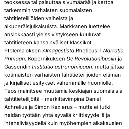
teoksessa tai paisuttaa sivumäärää ja kertoa
tarkemmin varhaisten suomalaisten
tähtitieteilijöiden vaiheista ja
alkuperäisjulkaisuista. Markkanen luettelee
ansiokkaasti yleissivistykseen kuuluvat
tähtitieteen kansainväliset klassikot
Ptolemaioksen
Almagestista
Rheticusin
Narratio
Primaan
, Kopernikuksen
De Revolutionibusiin
ja
Gassendin
Institutio astronomicaan
, mutta jättää
kotimaisten varhaisten tähtitieteilijöiden elämän
ja kirjalliset esitykset vähemmälle huomiolle.
Teos mainitsee muutamia keskiajan suomalaisia
tähtitieteilijöitä – merkittävimpinä Daniel
Achrelius ja Simon Kexlerus – mutta ei tutki
heidän työtään yhtä syvällä kriittisyydellä ja
intensiivisyydellä kuin myöhempien aikakausien