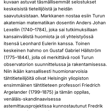
kuvaan astuvat täsmällisemmät selostukset
keskeisistä tieteilijöistä ja heidän
saavutuksistaan. Markkanen nostaa esiin Turun
akatemian matematiikan dosentin Anders Johan
Lexellin (1740–1784), joka sai tutkimuksillaan
kansainvälistä huomiota ja oli yhteistyössä
itsensä Leonhard Eulerin kanssa. Toinen
keskeinen hahmo on Gustaf Gabriel Hällström
(1775–1844), jolla oli merkittävä rooli Turun
observatorion suunnittelussa ja rakentamisessa.
Niin ikään kansallisesti huomionarvoisia
tähtitieteilijöitä olivat Helsingin yliopiston
ensimmäinen tähtitieteen professori Friedrich
Argelander (1799–1875) ja tämän oppilas,
venäläis-skandinaavisessa
astemittausprojektissa kunnostautunut Fredrik