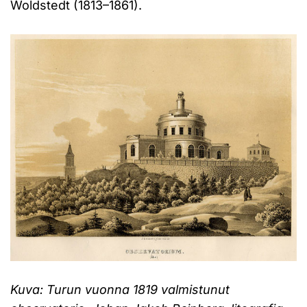
Woldstedt (1813–1861).
Kuva: Turun vuonna 1819 valmistunut