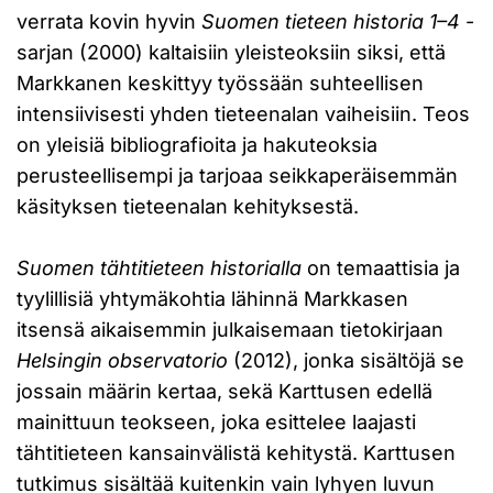
verrata kovin hyvin
Suomen tieteen historia 1–4
-
sarjan (2000) kaltaisiin yleisteoksiin siksi, että
Markkanen keskittyy työssään suhteellisen
intensiivisesti yhden tieteenalan vaiheisiin. Teos
on yleisiä bibliografioita ja hakuteoksia
perusteellisempi ja tarjoaa seikkaperäisemmän
käsityksen tieteenalan kehityksestä.
Suomen tähtitieteen historialla
on temaattisia ja
tyylillisiä yhtymäkohtia lähinnä Markkasen
itsensä aikaisemmin julkaisemaan tietokirjaan
Helsingin observatorio
(2012), jonka sisältöjä se
jossain määrin kertaa, sekä Karttusen edellä
mainittuun teokseen, joka esittelee laajasti
tähtitieteen kansainvälistä kehitystä. Karttusen
tutkimus sisältää kuitenkin vain lyhyen luvun