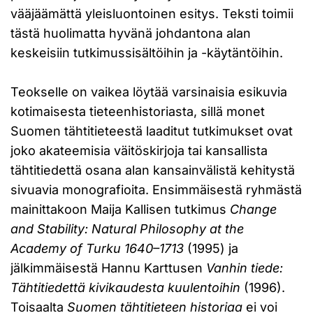
vääjäämättä yleisluontoinen esitys. Teksti toimii
tästä huolimatta hyvänä johdantona alan
keskeisiin tutkimussisältöihin ja -käytäntöihin.
Teokselle on vaikea löytää varsinaisia esikuvia
kotimaisesta tieteenhistoriasta, sillä monet
Suomen tähtitieteestä laaditut tutkimukset ovat
joko akateemisia väitöskirjoja tai kansallista
tähtitiedettä osana alan kansainvälistä kehitystä
sivuavia monografioita. Ensimmäisestä ryhmästä
mainittakoon Maija Kallisen tutkimus
Change
and Stability: Natural Philosophy at the
Academy of Turku 1640–1713
(1995) ja
jälkimmäisestä Hannu Karttusen
Vanhin tiede:
Tähtitiedettä kivikaudesta kuulentoihin
(1996).
Toisaalta
Suomen tähtitieteen historiaa
ei voi