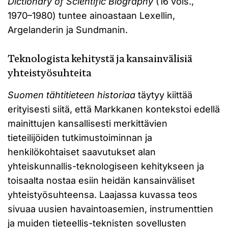
Dictionary of Scientific Biography
(16 vols.,
1970–1980) tuntee ainoastaan Lexellin,
Argelanderin ja Sundmanin.
Teknologista kehitystä ja kansainvälisiä
yhteistyösuhteita
Suomen tähtitieteen historiaa
täytyy kiittää
erityisesti siitä, että Markkanen kontekstoi edellä
mainittujen kansallisesti merkittävien
tieteilijöiden tutkimustoiminnan ja
henkilökohtaiset saavutukset alan
yhteiskunnallis-teknologiseen kehitykseen ja
toisaalta nostaa esiin heidän kansainväliset
yhteistyösuhteensa. Laajassa kuvassa teos
sivuaa uusien havaintoasemien, instrumenttien
ja muiden tieteellis-teknisten sovellusten