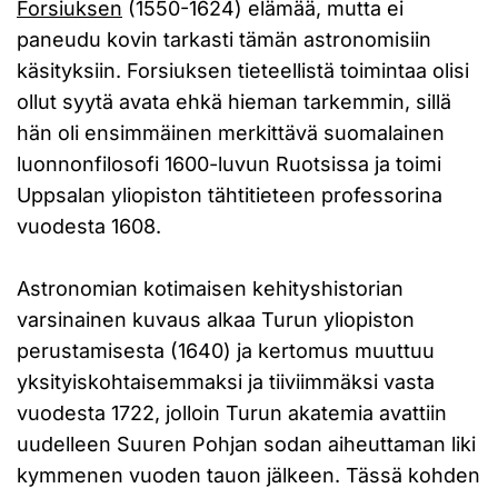
Forsiuksen
(1550-1624) elämää, mutta ei
paneudu kovin tarkasti tämän astronomisiin
käsityksiin. Forsiuksen tieteellistä toimintaa olisi
ollut syytä avata ehkä hieman tarkemmin, sillä
hän oli ensimmäinen merkittävä suomalainen
luonnonfilosofi 1600-luvun Ruotsissa ja toimi
Uppsalan yliopiston tähtitieteen professorina
vuodesta 1608.
Astronomian kotimaisen kehityshistorian
varsinainen kuvaus alkaa Turun yliopiston
perustamisesta (1640) ja kertomus muuttuu
yksityiskohtaisemmaksi ja tiiviimmäksi vasta
vuodesta 1722, jolloin Turun akatemia avattiin
uudelleen Suuren Pohjan sodan aiheuttaman liki
kymmenen vuoden tauon jälkeen. Tässä kohden