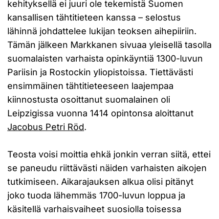
kehityksellä ei juuri ole tekemistä Suomen
kansallisen tähtitieteen kanssa – selostus
lähinnä johdattelee lukijan teoksen aihepiiriin.
Tämän jälkeen Markkanen sivuaa yleisellä tasolla
suomalaisten varhaista opinkäyntiä 1300-luvun
Pariisin ja Rostockin yliopistoissa. Tiettävästi
ensimmäinen tähtitieteeseen laajempaa
kiinnostusta osoittanut suomalainen oli
Leipzigissa vuonna 1414 opintonsa aloittanut
Jacobus Petri Röd
.
Teosta voisi moittia ehkä jonkin verran siitä, ettei
se paneudu riittävästi näiden varhaisten aikojen
tutkimiseen. Aikarajauksen alkua olisi pitänyt
joko tuoda lähemmäs 1700-luvun loppua ja
käsitellä varhaisvaiheet suosiolla toisessa