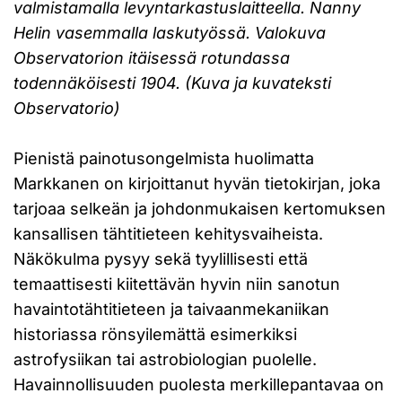
valmistamalla levyntarkastuslaitteella. Nanny
Helin vasemmalla laskutyössä. Valokuva
Observatorion itäisessä rotundassa
todennäköisesti 1904. (Kuva ja kuvateksti
Observatorio)
Pienistä painotusongelmista huolimatta
Markkanen on kirjoittanut hyvän tietokirjan, joka
tarjoaa selkeän ja johdonmukaisen kertomuksen
kansallisen tähtitieteen kehitysvaiheista.
Näkökulma pysyy sekä tyylillisesti että
temaattisesti kiitettävän hyvin niin sanotun
havaintotähtitieteen ja taivaanmekaniikan
historiassa rönsyilemättä esimerkiksi
astrofysiikan tai astrobiologian puolelle.
Havainnollisuuden puolesta merkillepantavaa on