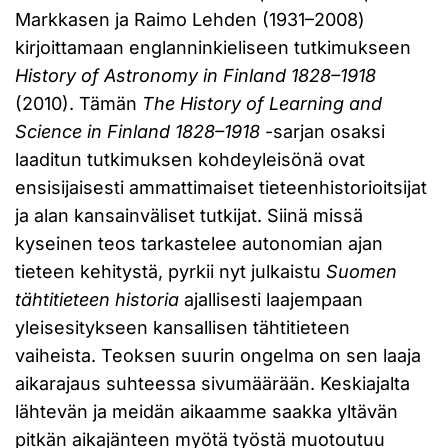
Markkasen ja Raimo Lehden (1931–2008)
kirjoittamaan englanninkieliseen tutkimukseen
History of Astronomy in Finland 1828–1918
(2010). Tämän
The History of Learning and
Science in Finland 1828–1918
-sarjan osaksi
laaditun tutkimuksen kohdeyleisönä ovat
ensisijaisesti ammattimaiset tieteenhistorioitsijat
ja alan kansainväliset tutkijat. Siinä missä
kyseinen teos tarkastelee autonomian ajan
tieteen kehitystä, pyrkii nyt julkaistu
Suomen
tähtitieteen historia
ajallisesti laajempaan
yleisesitykseen kansallisen tähtitieteen
vaiheista. Teoksen suurin ongelma on sen laaja
aikarajaus suhteessa sivumäärään. Keskiajalta
lähtevän ja meidän aikaamme saakka yltävän
pitkän aikajänteen myötä työstä muotoutuu