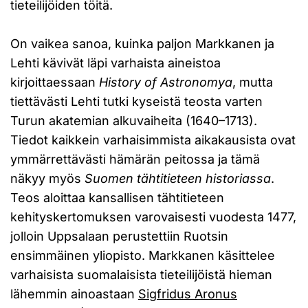
tieteilijöiden töitä.
On vaikea sanoa, kuinka paljon Markkanen ja
Lehti kävivät läpi varhaista aineistoa
kirjoittaessaan
History of Astronomya
, mutta
tiettävästi Lehti tutki kyseistä teosta varten
Turun akatemian alkuvaiheita (1640–1713).
Tiedot kaikkein varhaisimmista aikakausista ovat
ymmärrettävästi hämärän peitossa ja tämä
näkyy myös
Suomen tähtitieteen historiassa
.
Teos aloittaa kansallisen tähtitieteen
kehityskertomuksen varovaisesti vuodesta 1477,
jolloin Uppsalaan perustettiin Ruotsin
ensimmäinen yliopisto. Markkanen käsittelee
varhaisista suomalaisista tieteilijöistä hieman
lähemmin ainoastaan
Sigfridus Aronus