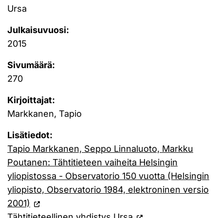
Ursa
Julkaisuvuosi:
2015
Sivumäärä:
270
Kirjoittajat:
Markkanen, Tapio
Lisätiedot:
Tapio Markkanen, Seppo Linnaluoto, Markku
Poutanen: Tähtitieteen vaiheita Helsingin
yliopistossa - Observatorio 150 vuotta (Helsingin
yliopisto, Observatorio 1984, elektroninen versio
2001)
Tähtitieteellinen yhdistys Ursa