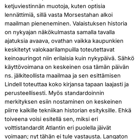
ketjuviestinnän muotoja, kuten optisia
lennättimiä, sillä vasta Morsestahan alkoi
maailman pieneneminen. Valaistuksen historia
on nykyajan näkökulmasta samalla tavalla
ajatuksia avaava, ovathan vaikka kaupunkien
keskitetyt valokaarilampuilla toteutettavat
keinoauringot niin erilaisia kuin nykypäivä. Sähkö
käyttövoimana on keskeinen osa tämän päivän
ns. jälkiteollista maailmaa ja sen esittämisen
Lindell toteuttaa koko kirjansa tapaan laajasti ja
perusteellisesti. Myös standardoinnin
merkityksen esiin nostaminen on keskeinen
piirre kaikille tekniikan historian esityksille. Ehkä
toiveena voisi esitellä sen, miksi eri
volttistandardit Atlantin eri puolella jäivät
voimaan; nyt tähän ei tule vastausta. Langaton