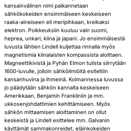
kansainvälinen nimi paikannetaan
sähkökokeiden ensimmäiseen keskeiseen
raaka-aineiseen eli meripihkaan, kreikaksi
elektron. Poikkeuksiin kuuluu vain suomi,
heprea, unkari, kiina ja japani. Jo ensimmäisestä
luvusta lähtien Lindell kuljettaa rinnalla myös
magnetismia kiinalaisten kompassista aloittaen.
Magneettikivistä ja Pyhän Elmon tulista siirrytään
1600-luvulle, jolloin sähköilmiöitä esiteltiin
kansanhuvina ja ihmeinä. Kolmannessa luvussa
jo päädytään sähkön kannalta keskeiseen
Amerikkaan, Benjamin Frankliniin ja mm.
ukkosenjohdattimien kehittämiseen. Myös
sähkön mittaamisen aloittaminen on ollut
keskeistä ja Lindell esittelee mm. Galvanin
käyttämät sammakonreidet, eläinkokeiden