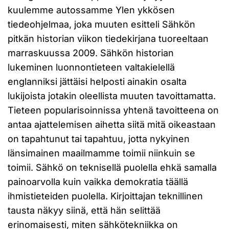
kuulemme autossamme Ylen ykkösen
tiedeohjelmaa, joka muuten esitteli Sähkön
pitkän historian viikon tiedekirjana tuoreeltaan
marraskuussa 2009. Sähkön historian
lukeminen luonnontieteen valtakielellä
englanniksi jättäisi helposti ainakin osalta
lukijoista jotakin oleellista muuten tavoittamatta.
Tieteen popularisoinnissa yhtenä tavoitteena on
antaa ajattelemisen aihetta siitä mitä oikeastaan
on tapahtunut tai tapahtuu, jotta nykyinen
länsimainen maailmamme toimii niinkuin se
toimii. Sähkö on teknisellä puolella ehkä samalla
painoarvolla kuin vaikka demokratia täällä
ihmistieteiden puolella. Kirjoittajan teknillinen
tausta näkyy siinä, että hän selittää
erinomaisesti, miten sähkötekniikka on