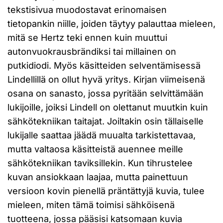
tekstisivua muodostavat erinomaisen
tietopankin niille, joiden täytyy palauttaa mieleen,
mitä se Hertz teki ennen kuin muuttui
autonvuokrausbrändiksi tai millainen on
putkidiodi. Myös käsitteiden selventämisessä
Lindellillä on ollut hyvä yritys. Kirjan viimeisenä
osana on sanasto, jossa pyritään selvittämään
lukijoille, joiksi Lindell on olettanut muutkin kuin
sähkötekniikan taitajat. Joiltakin osin tällaiselle
lukijalle saattaa jäädä muualta tarkistettavaa,
mutta valtaosa käsitteistä auennee meille
sähkötekniikan taviksillekin. Kun tihrustelee
kuvan ansiokkaan laajaa, mutta painettuun
versioon kovin pienellä präntättyjä kuvia, tulee
mieleen, miten tämä toimisi sähköisenä
tuotteena, jossa pääsisi katsomaan kuvia