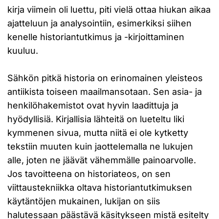
kirja viimein oli luettu, piti vielä ottaa hiukan aikaa
ajatteluun ja analysointiin, esimerkiksi siihen
kenelle historiantutkimus ja -kirjoittaminen
kuuluu.
Sähkön pitkä historia on erinomainen yleisteos
antiikista toiseen maailmansotaan. Sen asia- ja
henkilöhakemistot ovat hyvin laadittuja ja
hyödyllisiä. Kirjallisia lähteitä on lueteltu liki
kymmenen sivua, mutta niitä ei ole kytketty
tekstiin muuten kuin jaottelemalla ne lukujen
alle, joten ne jäävät vähemmälle painoarvolle.
Jos tavoitteena on historiateos, on sen
viittaustekniikka oltava historiantutkimuksen
käytäntöjen mukainen, lukijan on siis
halutessaan päästävä käsitykseen mistä esitelty