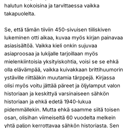
halutun kokoisina ja tarvittaessa vaikka
takapuolelta.
Se, että tämän tiiviin 450-sivuisen tiiliskiven
lukeminen otti aikaa, kuvaa myös kirjan painavaa
asiasisältöä. Vaikka kieli onkin sujuvaa
asiaproosaa ja lukijalle tarjoillaan myös
mielenkiintoisia yksityiskohtia, voisi se se ehkä
olla elävämpää, vaikka kuivakkaan brittihuumorin
ystäville riittääkin muutamia tärppejä. Kirjassa
olisi myös voitu jättää päreet ja öljylamput valon
historiaan ja keskittyä varsinaiseen sähkön
historiaan ja ehkä edetä 1940-lukua
pidemmällekin. Mutta ehkä saamme siitä toisen
osan, olisihan viimeiseltä 60 vuodelta melkein
yhtä paljon kerrottavaa sähkön historiasta. Sen