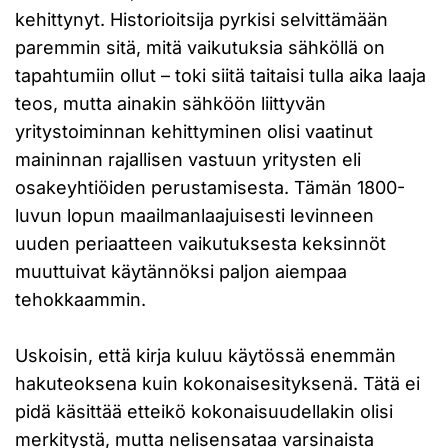
kehittynyt. Historioitsija pyrkisi selvittämään
paremmin sitä, mitä vaikutuksia sähköllä on
tapahtumiin ollut – toki siitä taitaisi tulla aika laaja
teos, mutta ainakin sähköön liittyvän
yritystoiminnan kehittyminen olisi vaatinut
maininnan rajallisen vastuun yritysten eli
osakeyhtiöiden perustamisesta. Tämän 1800-
luvun lopun maailmanlaajuisesti levinneen
uuden periaatteen vaikutuksesta keksinnöt
muuttuivat käytännöksi paljon aiempaa
tehokkaammin.
Uskoisin, että kirja kuluu käytössä enemmän
hakuteoksena kuin kokonaisesityksenä. Tätä ei
pidä käsittää etteikö kokonaisuudellakin olisi
merkitystä, mutta nelisensataa varsinaista