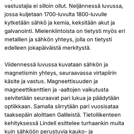
vastustajia ei silloin ollut. Neljännessä luvussa,
jossa kuljetaan 1700-luvulta 1800-luvulle
kytketään sähkö ja kemia, keksitään akut ja
galvanointi. Mielenkiintoista on tietysti myös eri
metallien ja sähkön yhteys, jolla on tietysti
edelleen jokapäiväistä merkitystä.
Viidennessä luvussa kuvataan sähkön ja
magnetismin yhteys, seuraavassa virtapiirin
käsite ja vastus. Magneettisuuden ja
magneettikenttien ja -aaltojen vaikutusta
selvitetään seuraavat pari lukua ja päädytään
optiikkaan. Samalla siirrytään pari vuosisataa
taaksepäin aloittaen Galileistä. Tietoliikenteen
kehityksessä Lindell esittelee turhaankin muita
kuin sähköön perustuvia kauko- ja