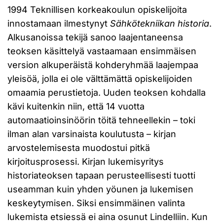
1994 Teknillisen korkeakoulun opiskelijoita
innostamaan ilmestynyt
Sähkötekniikan historia
.
Alkusanoissa tekijä sanoo laajentaneensa
teoksen käsittelyä vastaamaan ensimmäisen
version alkuperäistä kohderyhmää laajempaa
yleisöä, jolla ei ole välttämättä opiskelijoiden
omaamia perustietoja. Uuden teoksen kohdalla
kävi kuitenkin niin, että 14 vuotta
automaatioinsinöörin töitä tehneellekin – toki
ilman alan varsinaista koulutusta – kirjan
arvostelemisesta muodostui pitkä
kirjoitusprosessi. Kirjan lukemisyritys
historiateoksen tapaan perusteellisesti tuotti
useamman kuin yhden yöunen ja lukemisen
keskeytymisen. Siksi ensimmäinen valinta
lukemista etsiessä ei aina osunut Lindelliin. Kun