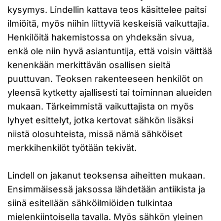
kysymys. Lindellin kattava teos käsittelee paitsi
ilmiöitä, myös niihin liittyviä keskeisiä vaikuttajia.
Henkilöitä hakemistossa on yhdeksän sivua,
enkä ole niin hyvä asiantuntija, että voisin väittää
kenenkään merkittävän osallisen sieltä
puuttuvan. Teoksen rakenteeseen henkilöt on
yleensä kytketty ajallisesti tai toiminnan alueiden
mukaan. Tärkeimmistä vaikuttajista on myös
lyhyet esittelyt, jotka kertovat sähkön lisäksi
niistä olosuhteista, missä nämä sähköiset
merkkihenkilöt työtään tekivät.
Lindell on jakanut teoksensa aiheitten mukaan.
Ensimmäisessä jaksossa lähdetään antiikista ja
siinä esitellään sähköilmiöiden tulkintaa
mielenkiintoisella tavalla. Myös sähkön yleinen