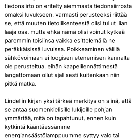
tiedonsiirto on eritelty aiemmasta tiedonsiirrosta
omaksi luvukseen, varmasti perusteeksi riittää
se, että muuten tietoliikenteestä olisi tullut liian
laaja osa, mutta ehkä nämä olisi voinut kytkeä
paremmin toisiinsa vaikka esittelemällä ne
peräkkäisissä luvuissa. Poikkeaminen välillä
sähkövoimaan ei loogisen etenemisen kannalta
ole perusteltua, eihän kaapelilennättimestä
langattomaan ollut ajallisesti kuitenkaan niin
pitkä matka.
Lindellin kirjan yksi tärkeä merkitys on siinä, että
se antaa suomenkielisille lukijoille pohjan
ymmärtää, mitä on tapahtunut, ennen kuin
kytkintä kääntäessämme
energiansäästölamppuumme syttyy valo tai