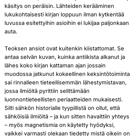
käsitys on peräisin. Lähteiden kerääminen
lukukohtaisesti kirjan loppuun ilman kytkentää
luvussa esitettyihin asioihin ei lukijaa paljonkaan
auta.
Teoksen ansiot ovat kuitenkin kiistattomat. Se
antaa selvän kuvan, kuinka antiikista alkanut ja
lähes koko kirjan kattaman ajan jossain
muodossa jatkunut kokeellinen keksintötoiminta
sai rinnalleen tieteellisemmän lähestymistavan,
jossa ilmiöitä pyrittiin selittämään
luonnontieteellisten periaatteiden mukaisesti.
Silti sähkön historialle tyypillistä on ollut, että
sähköisiä ilmiöitä – ja kun sitten havaittiin yhteys
– myös magnetismia on käytetty hyödyksi,
vaikkei varmasti olekaan tiedetty mistä oikein on