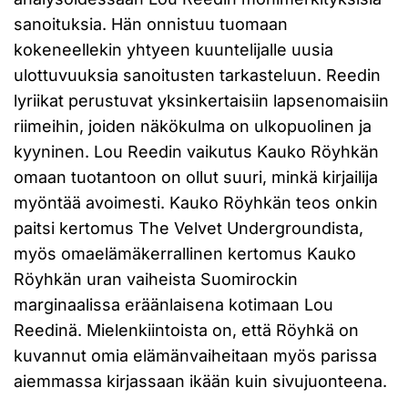
sanoituksia. Hän onnistuu tuomaan
kokeneellekin yhtyeen kuuntelijalle uusia
ulottuvuuksia sanoitusten tarkasteluun. Reedin
lyriikat perustuvat yksinkertaisiin lapsenomaisiin
riimeihin, joiden näkökulma on ulkopuolinen ja
kyyninen. Lou Reedin vaikutus Kauko Röyhkän
omaan tuotantoon on ollut suuri, minkä kirjailija
myöntää avoimesti. Kauko Röyhkän teos onkin
paitsi kertomus The Velvet Undergroundista,
myös omaelämäkerrallinen kertomus Kauko
Röyhkän uran vaiheista Suomirockin
marginaalissa eräänlaisena kotimaan Lou
Reedinä. Mielenkiintoista on, että Röyhkä on
kuvannut omia elämänvaiheitaan myös parissa
aiemmassa kirjassaan ikään kuin sivujuonteena.