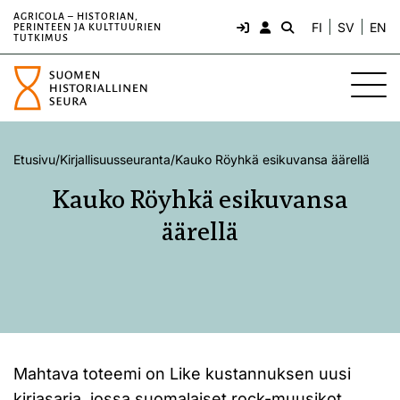
AGRICOLA – HISTORIAN,
FI
SV
EN
PERINTEEN JA KULTTUURIEN
TUTKIMUS
Etusivu
/
Kirjallisuusseuranta
/
Kauko Röyhkä esikuvansa äärellä
Kauko Röyhkä esikuvansa
äärellä
Mahtava toteemi on Like kustannuksen uusi
kirjasarja, jossa suomalaiset rock-muusikot