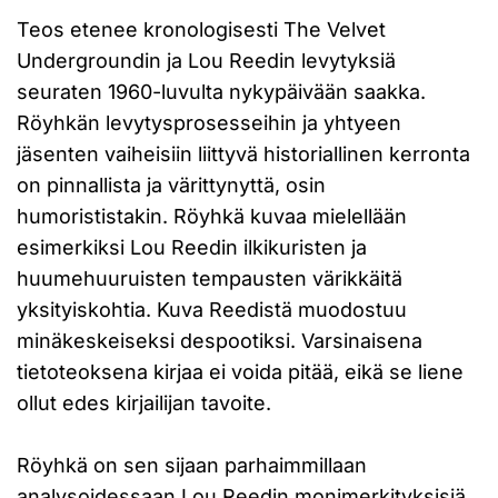
Teos etenee kronologisesti The Velvet
Undergroundin ja Lou Reedin levytyksiä
seuraten 1960-luvulta nykypäivään saakka.
Röyhkän levytysprosesseihin ja yhtyeen
jäsenten vaiheisiin liittyvä historiallinen kerronta
on pinnallista ja värittynyttä, osin
humorististakin. Röyhkä kuvaa mielellään
esimerkiksi Lou Reedin ilkikuristen ja
huumehuuruisten tempausten värikkäitä
yksityiskohtia. Kuva Reedistä muodostuu
minäkeskeiseksi despootiksi. Varsinaisena
tietoteoksena kirjaa ei voida pitää, eikä se liene
ollut edes kirjailijan tavoite.
Röyhkä on sen sijaan parhaimmillaan
analysoidessaan Lou Reedin monimerkityksisiä