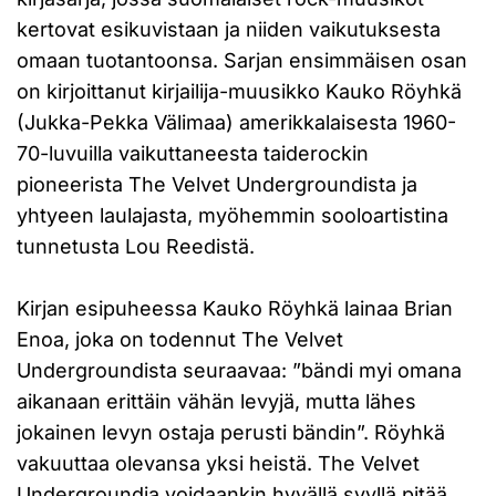
kertovat esikuvistaan ja niiden vaikutuksesta
omaan tuotantoonsa. Sarjan ensimmäisen osan
on kirjoittanut kirjailija-muusikko Kauko Röyhkä
(Jukka-Pekka Välimaa) amerikkalaisesta 1960-
70-luvuilla vaikuttaneesta taiderockin
pioneerista The Velvet Undergroundista ja
yhtyeen laulajasta, myöhemmin sooloartistina
tunnetusta Lou Reedistä.
Kirjan esipuheessa Kauko Röyhkä lainaa Brian
Enoa, joka on todennut The Velvet
Undergroundista seuraavaa: ”bändi myi omana
aikanaan erittäin vähän levyjä, mutta lähes
jokainen levyn ostaja perusti bändin”. Röyhkä
vakuuttaa olevansa yksi heistä. The Velvet
Undergroundia voidaankin hyvällä syyllä pitää