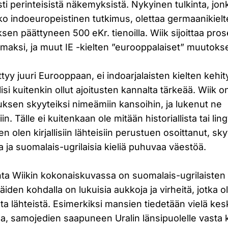
ti perinteisistä näkemyksistä. Nykyinen tulkinta, jo
o indoeuropeistinen tutkimus, olettaa germaanikielte
en päättyneen 500 eKr. tienoilla. Wiik sijoittaa pro
maksi, ja muut IE -kielten ”eurooppalaiset” muutokse
tyy juuri Eurooppaan, ei indoarjalaisten kielten kehi
isi kuitenkin ollut ajoitusten kannalta tärkeää. Wiik o
uksen skyyteiksi nimeämiin kansoihin, ja lukenut ne
n. Tälle ei kuitenkaan ole mitään historiallista tai ling
en olen kirjallisiin lähteisiin perustuen osoittanut, skyy
ia ja suomalais-ugrilaisia kieliä puhuvaa väestöä.
hta Wiikin kokonaiskuvassa on suomalais-ugrilaisten
äiden kohdalla on lukuisia aukkoja ja virheitä, jotka ol
sista lähteistä. Esimerkiksi mansien tiedetään vielä ke
lla, samojedien saapuneen Uralin länsipuolelle vasta 