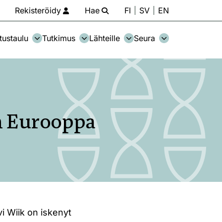
Rekisteröidy
Hae
FI
SV
EN
tustaulu
Tutkimus
Lähteille
Seura
on Eurooppa
vi Wiik on iskenyt