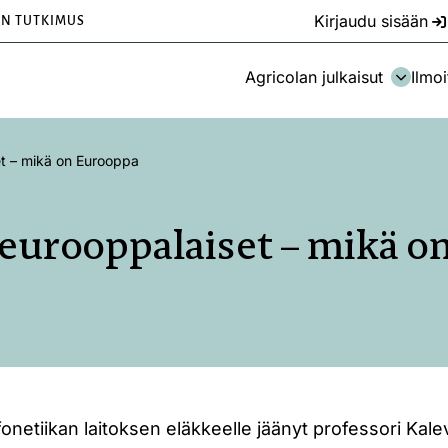
Kirjaudu sisään
EN TUTKIMUS
Agricolan julkaisut
Ilmoi
et – mikä on Eurooppa
 eurooppalaiset – mikä 
fonetiikan laitoksen eläkkeelle jäänyt professori Kale