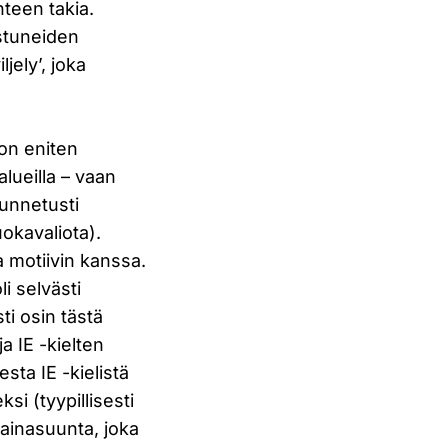
nteen takia.
stuneiden
ely’, joka
 on eniten
alueilla – vaan
tunnetusti
uokavaliota).
a motiivin kanssa.
i selvästi
i osin tästä
a IE -kielten
sta IE -kielistä
si (tyypillisesti
lainasuunta, joka