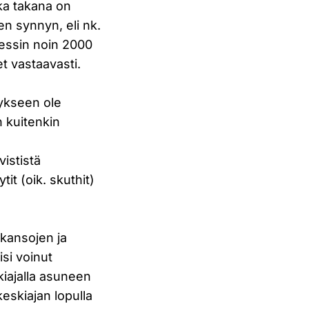
nka takana on
n synnyn, eli nk.
sessin noin 2000
t vastaavasti.
tykseen ole
n kuitenkin
vististä
tit (oik. skuthit)
 kansojen ja
isi voinut
skiajalla asuneen
keskiajan lopulla