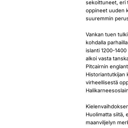
sekoittuneet, eri
oppineet uuden kie
suuremmin perus
Vankan tuen tulki
kohdalla parhailla
islanti 1200-1400
alkoi vasta tansk
Pitcairnin englan
Historiantutkijan
virheellisestä op
Halikarneesoslai
Kielenvaihdoksen
Huolimatta siitä, 
maanviljelyn mer