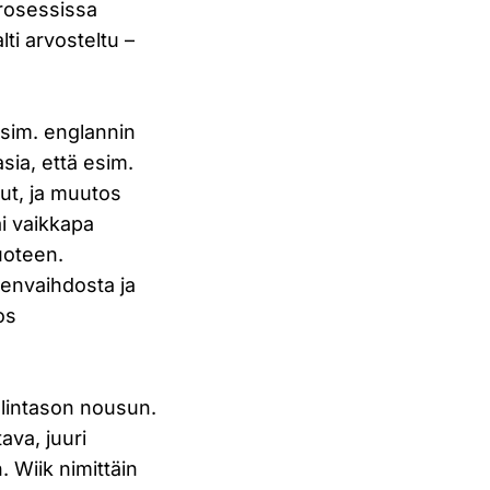
prosessissa
lti arvosteltu –
esim. englannin
asia, että esim.
nut, ja muutos
ai vaikkapa
uoteen.
lenvaihdosta ja
os
elintason nousun.
ava, juuri
 Wiik nimittäin