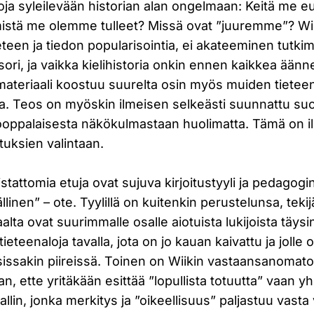
ja syleilevään historian alan ongelmaan: Keitä me e
istä me olemme tulleet? Missä ovat ”juuremme”? Wii
teen ja tiedon popularisointia, ei akateeminen tutkim
sori, ja vaikka kielihistoria onkin ennen kaikkea äänne
materiaali koostuu suurelta osin myös muiden tietee
ta. Teos on myöskin ilmeisen selkeästi suunnattu suo
urooppalaisesta näkökulmastaan huolimatta. Tämä on i
tuksien valintaan.
istattomia etuja ovat sujuva kirjoitustyyli ja pedagog
ällinen” – ote. Tyylillä on kuitenkin perustelunsa, teki
saalta ovat suurimmalle osalle aiotuista lukijoista täysi
tieteenaloja tavalla, jota on jo kauan kaivattu ja jolle o
sissakin piireissä. Toinen on Wiikin vastaansanomato
, ette yritäkään esittää ”lopullista totuutta” vaan y
llin, jonka merkitys ja ”oikeellisuus” paljastuu vasta