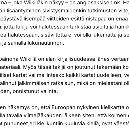
ma – joka Wiikilläkin näkyy – on anglosaksisen nk. H
ön lisääntyminen sivistysmaidenkin tutkimusten viite
päystävällisempää viitteiden esittämistapaa on enää 
, jotta lukija voi halutessaan tarkistaa asioita ja hankk
kea halutessaan, sisäviitettä ei voi olla lukematta ja 
 ja samalla lukunautinnon.
inona Wiikillä on alan kirjallisuudessa lähes vertaan
materiaali. Myös tässä tekijä on joutunut tekemään 
iset kartat vai mallintaako kaikki kartat uudelleen, ve
 valinnut jälkimmäisen ratkaisun, mikä on mielestäni ol
den, onnistunut valinta.
n näkemys on, että Euroopan nykyinen kielikartta o
la tavalla viimejääkauden jälkeen siten, että kolmen 
t puhuneet eri kielikuntiin kuuluvia kieliä, ovat väestö