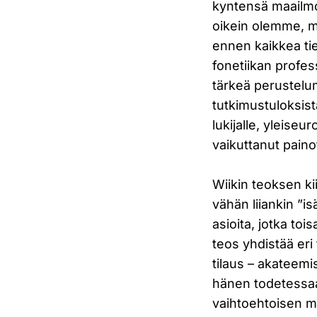
kyntensä maailmo
oikein olemme, m
ennen kaikkea tie
fonetiikan profes
tärkeä perustelu
tutkimustuloksis
lukijalle, yleise
vaikuttanut paino
Wiikin teoksen ki
vähän liiankin ”is
asioita, jotka toi
teos yhdistää eri 
tilaus – akateemi
hänen todetessaan
vaihtoehtoisen ma