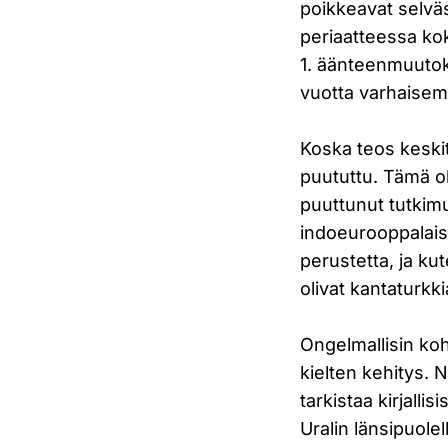
poikkeavat selväs
periaatteessa kok
1. äänteenmuutoks
vuotta varhaisem
Koska teos keskit
puututtu. Tämä ol
puuttunut tutkim
indoeurooppalaisii
perustetta, ja kut
olivat kantaturkk
Ongelmallisin ko
kielten kehitys. N
tarkistaa kirjalli
Uralin länsipuole