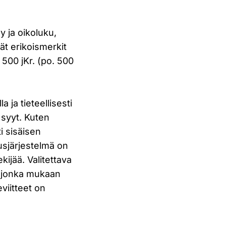
y ja oikoluku,
äät erikoismerkit
500 jKr. (po. 500
 ja tieteellisesti
 syyt. Kuten
ti sisäisen
usjärjestelmä on
ijää. Valitettava
, jonka mukaan
viitteet on