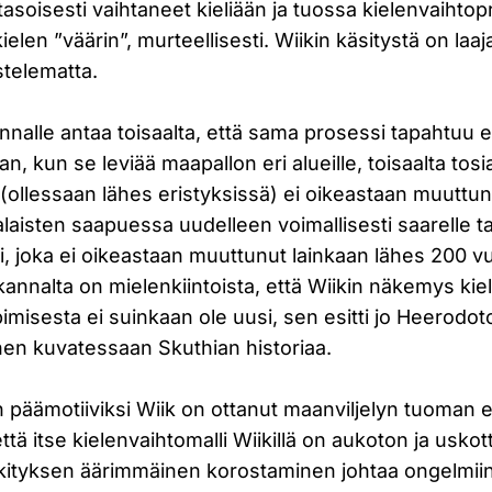
 tasoisesti vaihtaneet kieliään ja tuossa kielenvaihto
len ”väärin”, murteellisesti. Wiikin käsitystä on laaja
telematta.
nnalle antaa toisaalta, että sama prosessi tapahtuu 
an, kun se leviää maapallon eri alueille, toisaalta tosi
 (ollessaan lähes eristyksissä) ei oikeastaan muuttu
alaisten saapuessa uudelleen voimallisesti saarelle t
ti, joka ei oikeastaan muuttunut lainkaan lähes 200 v
 kannalta on mielenkiintoista, että Wiikin näkemys kie
pimisesta ei suinkaan ole uusi, sen esitti jo Heerodot
nen kuvatessaan Skuthian historiaa.
 päämotiiviksi Wiik on ottanut maanviljelyn tuoman 
että itse kielenvaihtomalli Wiikillä on aukoton ja uskott
kityksen äärimmäinen korostaminen johtaa ongelmiin.