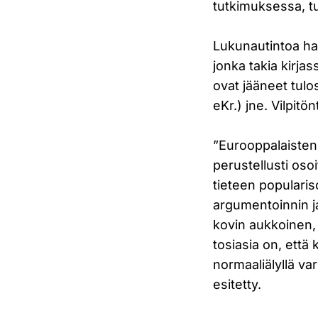
tutkimuksessa, t
Lukunautintoa hai
jonka takia kirjas
ovat jääneet tul
eKr.) jne. Vilpitö
”Eurooppalaisten j
perustellusti oso
tieteen populariso
argumentoinnin j
kovin aukkoinen, 
tosiasia on, että
normaaliälyllä va
esitetty.