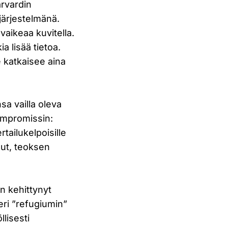
arvardin
järjestelmänä.
vaikeaa kuvitella.
ia lisää tietoa.
se katkaisee aina
sa vailla oleva
kompromissin:
rtailukelpoisille
lut, teoksen
n kehittynyt
eri ”refugiumin”
llisesti