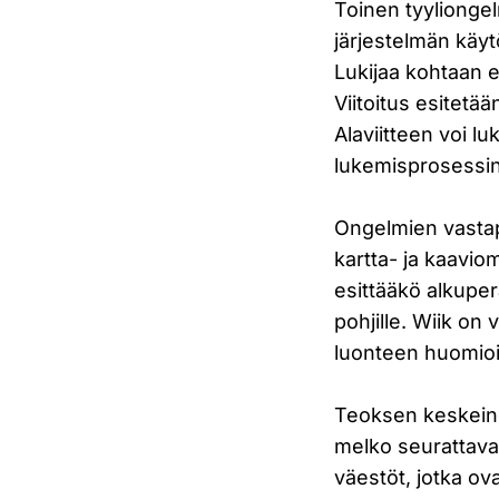
Toinen tyyliongel
järjestelmän käyt
Lukijaa kohtaan e
Viitoitus esitetään
Alaviitteen voi lu
lukemisprosessin
Ongelmien vastapa
kartta- ja kaavio
esittääkö alkuperä
pohjille. Wiik on
luonteen huomioi
Teoksen keskeine
melko seurattaval
väestöt, jotka ova