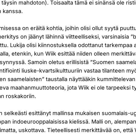
 täysin mahdoton). Toisaalta tämä ei sinänsä ole risti
n kanssa.
isessa on eräitä kohtia, joihin olisi ollut syytä puut
erkitys on jäänyt lähinnä viitteelliseksi, varsinaisia ”
ettu. Lukija olisi kiinnostuksella odottanut tarkempaa 
alla, etenkin, kun Wiik esittää niiden olleen merkit
synnyssä. Samoin oletus erillisistä ”Suomen saamela
tifiointi liuske-kvartsikulttuuriin vastaa tilanteen 
en saamelaisten” taustalla näyttääkin kummitteleva
va maahanmuuttoteoria, jota Wiik ei ole tarpeeksi t
ian roskakoriin.
n selkeästi esittänyt mallinsa mukaisen suomalais-ug
pan indoeurooppalaisissa kielissä. Malli on, alempan
atta, uskottava. Tieteellisesti merkittävää on, että 