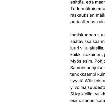
esittää, että maa
Todennäköisempi 
raskauksien määr
periaatteessa aina 
Ihmiskunnan suuri
saatavissa säännö
juuri vilja-alueil
kaikkiruokainen, 
Myös esim. Pohjoi
Samoin pohjoisen 
tehokkaampi kuin 
syystä Wiik toista
ylivoimaisuudesta
SUgrikieliin, vaik
esim. sanan ’sata