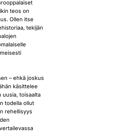
urooppalaiset
kin teos on
us. Ollen itse
historiaa, tekijän
nalojen
malaiselle
lmeisesti
inen – ehkä joskus
jähän käsittelee
n uusia, toisaalta
n todella ollut
n rehellisyys
hden
 vertailevassa