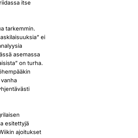
riidassa itse
tua tarkemmin.
baskilaisuuksia” ei
analyysia
tävässä asemassa
isista” on turha.
myöhempääkin
n vanha
yhjentävästi
rilaisen
a esitettyjä
Wiikin ajoitukset