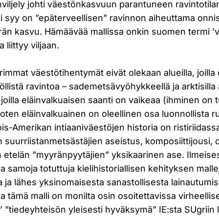
nviljely johti väestönkasvuun parantuneen ravintotila
syy on ”epäterveellisen” ravinnon aiheuttama onni
än kasvu. Hämäävää mallissa onkin suomen termi ’vilj
liittyy viljaan.
mmat väestötihentymät eivät olekaan alueilla, joilla
llistä ravintoa – sademetsävyöhykkeellä ja arktisilla 
la, joilla eläinvalkuaisen saanti on vaikeaa (ihminen on 
joten eläinvalkuainen on oleellinen osa luonnollista r
s-Amerikan intiaaniväestöjen historia on ristiriidass
suurriistanmetsästäjien aseistus, komposiittijousi, ol
etelän ”myyränpyytäjien” yksikaarinen ase. Ilmeisest
a samoja totuttuja kielihistoriallisen kehityksen mallej
 ja lähes yksinomaisesta sanastollisesta lainautumise
ka tämä malli on monilta osin osoitettavissa virheellisek
’ ”tiedeyhteisön yleisesti hyväksymä” IE:sta SUgriin 