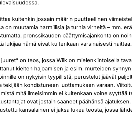
ulevaisuudessa.
ttaa kuitenkin jossain määrin puutteellinen viimeistel
sa on muutamia harmillisia ja turhia virheitä – mm. er
ostumatta, pronssikauden päättymisajankohta on noin 
ntä lukijaa nämä eivät kuitenkaan varsinaisesti haittaa.
uuret” on teos, jossa Wiik on mielenkiintoisella tavalla
ittanut kielten hajoamisen ja esim. murteiden synnyn
innille on nykyisin tyypillistä, perustelut jäävät paljol
a tekijään kohdistuneen luottamuksen varaan. Viitoit
mistä mitä ilmeisimmin ei kuitenkaan voine syyttää tek
 kustantajat ovat jostain saaneet päähänsä ajatuksen
rustettu kansalainen ei jaksa lukea teosta, jossa lähde