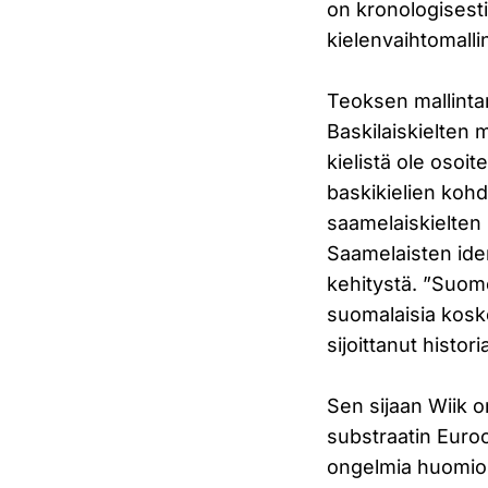
on kronologisesti
kielenvaihtomalli
Teoksen mallintam
Baskilaiskielten m
kielistä ole osoit
baskikielien kohd
saamelaiskielten 
Saamelaisten iden
kehitystä. ”Suom
suomalaisia koske
sijoittanut histor
Sen sijaan Wiik o
substraatin Euroo
ongelmia huomioim