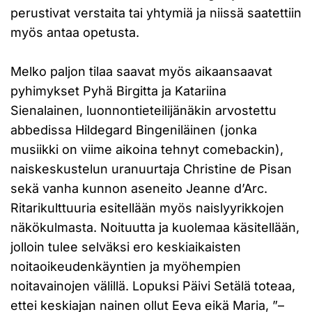
perustivat verstaita tai yhtymiä ja niissä saatettiin
myös antaa opetusta.
Melko paljon tilaa saavat myös aikaansaavat
pyhimykset Pyhä Birgitta ja Katariina
Sienalainen, luonnontieteilijänäkin arvostettu
abbedissa Hildegard Bingeniläinen (jonka
musiikki on viime aikoina tehnyt comebackin),
naiskeskustelun uranuurtaja Christine de Pisan
sekä vanha kunnon aseneito Jeanne d’Arc.
Ritarikulttuuria esitellään myös naislyyrikkojen
näkökulmasta. Noituutta ja kuolemaa käsitellään,
jolloin tulee selväksi ero keskiaikaisten
noitaoikeudenkäyntien ja myöhempien
noitavainojen välillä. Lopuksi Päivi Setälä toteaa,
ettei keskiajan nainen ollut Eeva eikä Maria, ”–