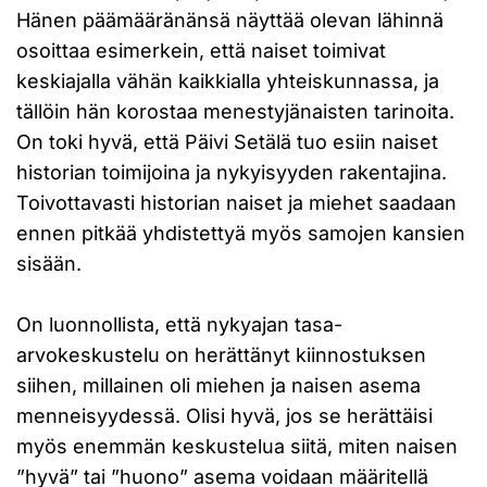
Hänen päämääränänsä näyttää olevan lähinnä
osoittaa esimerkein, että naiset toimivat
keskiajalla vähän kaikkialla yhteiskunnassa, ja
tällöin hän korostaa menestyjänaisten tarinoita.
On toki hyvä, että Päivi Setälä tuo esiin naiset
historian toimijoina ja nykyisyyden rakentajina.
Toivottavasti historian naiset ja miehet saadaan
ennen pitkää yhdistettyä myös samojen kansien
sisään.
On luonnollista, että nykyajan tasa-
arvokeskustelu on herättänyt kiinnostuksen
siihen, millainen oli miehen ja naisen asema
menneisyydessä. Olisi hyvä, jos se herättäisi
myös enemmän keskustelua siitä, miten naisen
”hyvä” tai ”huono” asema voidaan määritellä