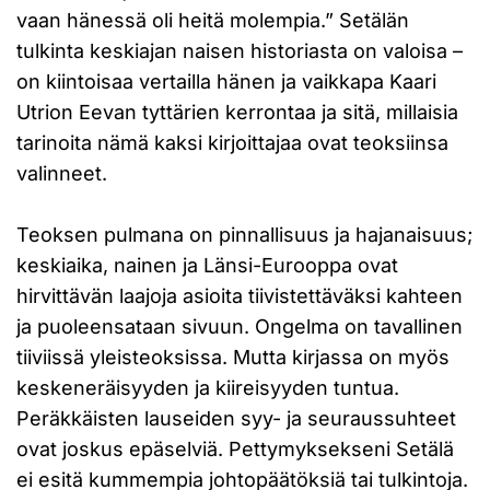
vaan hänessä oli heitä molempia.” Setälän
tulkinta keskiajan naisen historiasta on valoisa –
on kiintoisaa vertailla hänen ja vaikkapa Kaari
Utrion Eevan tyttärien kerrontaa ja sitä, millaisia
tarinoita nämä kaksi kirjoittajaa ovat teoksiinsa
valinneet.
Teoksen pulmana on pinnallisuus ja hajanaisuus;
keskiaika, nainen ja Länsi-Eurooppa ovat
hirvittävän laajoja asioita tiivistettäväksi kahteen
ja puoleensataan sivuun. Ongelma on tavallinen
tiiviissä yleisteoksissa. Mutta kirjassa on myös
keskeneräisyyden ja kiireisyyden tuntua.
Peräkkäisten lauseiden syy- ja seuraussuhteet
ovat joskus epäselviä. Pettymyksekseni Setälä
ei esitä kummempia johtopäätöksiä tai tulkintoja.