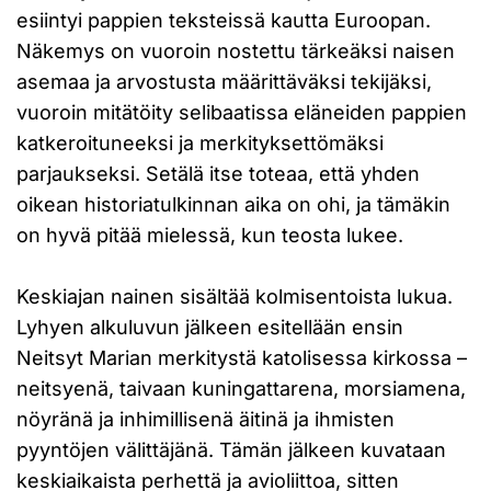
esiintyi pappien teksteissä kautta Euroopan.
Näkemys on vuoroin nostettu tärkeäksi naisen
asemaa ja arvostusta määrittäväksi tekijäksi,
vuoroin mitätöity selibaatissa eläneiden pappien
katkeroituneeksi ja merkityksettömäksi
parjaukseksi. Setälä itse toteaa, että yhden
oikean historiatulkinnan aika on ohi, ja tämäkin
on hyvä pitää mielessä, kun teosta lukee.
Keskiajan nainen sisältää kolmisentoista lukua.
Lyhyen alkuluvun jälkeen esitellään ensin
Neitsyt Marian merkitystä katolisessa kirkossa –
neitsyenä, taivaan kuningattarena, morsiamena,
nöyränä ja inhimillisenä äitinä ja ihmisten
pyyntöjen välittäjänä. Tämän jälkeen kuvataan
keskiaikaista perhettä ja avioliittoa, sitten