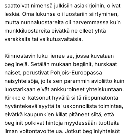
saattoivat nimensä julkisiin asiakirjoihin, olivat
leskiä. Oma lukunsa oli luostariin siirtyminen,
mutta nunnaluostareita oli harvemmassa kuin
munkkiluostareita eivätkä ne olleet yhtä
varakkaita tai vaikutusvaltaisia.
Kiinnostavin luku lienee se, jossa kuvataan
begiinejä. Setälän mukaan begiinit, hurskaat
naiset, perustivat Pohjois-Euroopassa
naisyhteisöjä, joita sen paremmin avioliitto kuin
luostarikaan eivät ankkuroineet yhteiskuntaan.
Kirkko ei katsonut hyvällä siitä riippumatonta
hyväntekeväisyyttä tai uskonnollista toimintaa,
eivätkä kaupunkien killat pitäneet siitä, että
begiinit polkivat hintoja myydessään tuotteita
ilman voitontavoittelua. Jotkut begiiniyhteisöt