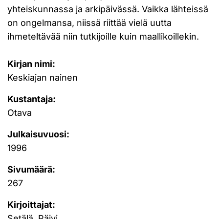
yhteiskunnassa ja arkipäivässä. Vaikka lähteissä
on ongelmansa, niissä riittää vielä uutta
ihmeteltävää niin tutkijoille kuin maallikoillekin.
Kirjan nimi:
Keskiajan nainen
Kustantaja:
Otava
Julkaisuvuosi:
1996
Sivumäärä:
267
Kirjoittajat:
Setälä, Päivi