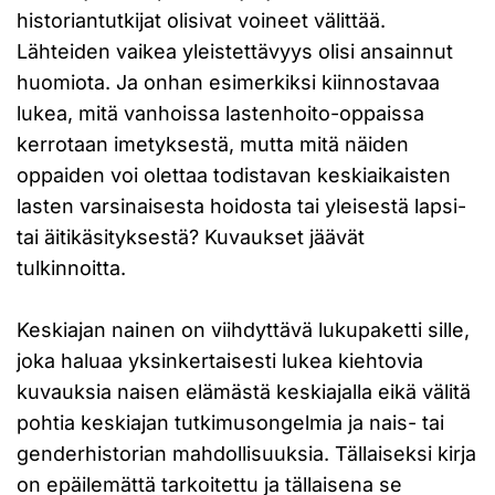
historiantutkijat olisivat voineet välittää.
Lähteiden vaikea yleistettävyys olisi ansainnut
huomiota. Ja onhan esimerkiksi kiinnostavaa
lukea, mitä vanhoissa lastenhoito-oppaissa
kerrotaan imetyksestä, mutta mitä näiden
oppaiden voi olettaa todistavan keskiaikaisten
lasten varsinaisesta hoidosta tai yleisestä lapsi-
tai äitikäsityksestä? Kuvaukset jäävät
tulkinnoitta.
Keskiajan nainen on viihdyttävä lukupaketti sille,
joka haluaa yksinkertaisesti lukea kiehtovia
kuvauksia naisen elämästä keskiajalla eikä välitä
pohtia keskiajan tutkimusongelmia ja nais- tai
genderhistorian mahdollisuuksia. Tällaiseksi kirja
on epäilemättä tarkoitettu ja tällaisena se