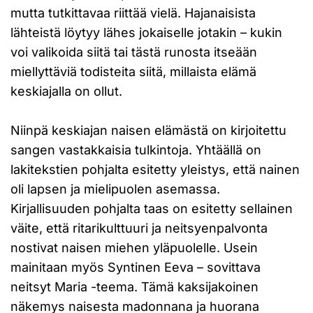
mutta tutkittavaa riittää vielä. Hajanaisista
lähteistä löytyy lähes jokaiselle jotakin – kukin
voi valikoida siitä tai tästä runosta itseään
miellyttäviä todisteita siitä, millaista elämä
keskiajalla on ollut.
Niinpä keskiajan naisen elämästä on kirjoitettu
sangen vastakkaisia tulkintoja. Yhtäällä on
lakitekstien pohjalta esitetty yleistys, että nainen
oli lapsen ja mielipuolen asemassa.
Kirjallisuuden pohjalta taas on esitetty sellainen
väite, että ritarikulttuuri ja neitsyenpalvonta
nostivat naisen miehen yläpuolelle. Usein
mainitaan myös Syntinen Eeva – sovittava
neitsyt Maria -teema. Tämä kaksijakoinen
näkemys naisesta madonnana ja huorana