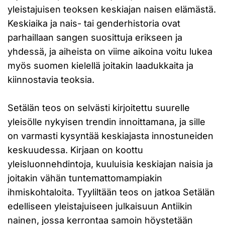
yleistajuisen teoksen keskiajan naisen elämästä.
Keskiaika ja nais- tai genderhistoria ovat
parhaillaan sangen suosittuja erikseen ja
yhdessä, ja aiheista on viime aikoina voitu lukea
myös suomen kielellä joitakin laadukkaita ja
kiinnostavia teoksia.
Setälän teos on selvästi kirjoitettu suurelle
yleisölle nykyisen trendin innoittamana, ja sille
on varmasti kysyntää keskiajasta innostuneiden
keskuudessa. Kirjaan on koottu
yleisluonnehdintoja, kuuluisia keskiajan naisia ja
joitakin vähän tuntemattomampiakin
ihmiskohtaloita. Tyyliltään teos on jatkoa Setälän
edelliseen yleistajuiseen julkaisuun Antiikin
nainen, jossa kerrontaa samoin höystetään