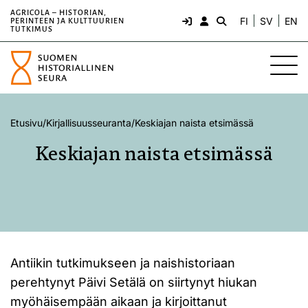
AGRICOLA – HISTORIAN,
FI
SV
EN
PERINTEEN JA KULTTUURIEN
TUTKIMUS
Etusivu
/
Kirjallisuusseuranta
/
Keskiajan naista etsimässä
Keskiajan naista etsimässä
Antiikin tutkimukseen ja naishistoriaan
perehtynyt Päivi Setälä on siirtynyt hiukan
myöhäisempään aikaan ja kirjoittanut