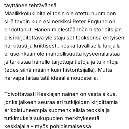
täyttänee tehtävänsä.
Maallikkolukijoita ei tosin ole otettu huomioon
sillä tavoin kuin esimerkiksi Peter Englund on
ehdottanut. Hänen mielestäänhän historioitsijan
olisi kirjoitettava yleistajuiset teoksensa erityisen
harkitusti ja kriittisesti, koska tavallisella lukijalla
ei useinkaan ole mahdollisuutta kyseenalaistaa
ja tarkistaa hänelle tarjottuja tietoja ja tulkintoja
(edes siinä määrin kuin historitsijalla). Mutta
harvapa taitaa tätä ideaalia noudatella.
Toivottavasti Keskiajan nainen on vasta alkua,
jonka jälkeen seuraa eri tutkijoiden kirjoittamia
erikoistuneempia suomenkielisiä teoksia ja
tutkimuksia sukupuolen merkityksestä
keskiajalla – myös pohjoismaisessa