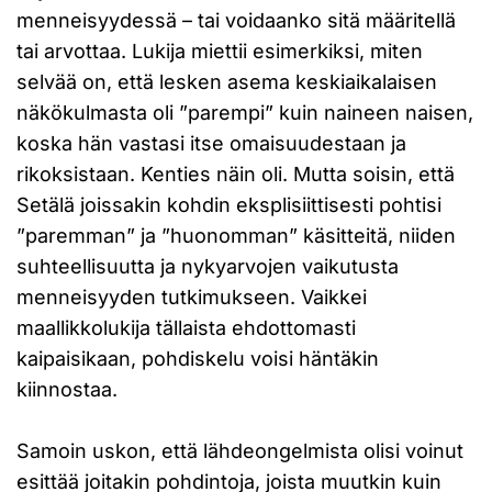
menneisyydessä – tai voidaanko sitä määritellä
tai arvottaa. Lukija miettii esimerkiksi, miten
selvää on, että lesken asema keskiaikalaisen
näkökulmasta oli ”parempi” kuin naineen naisen,
koska hän vastasi itse omaisuudestaan ja
rikoksistaan. Kenties näin oli. Mutta soisin, että
Setälä joissakin kohdin eksplisiittisesti pohtisi
”paremman” ja ”huonomman” käsitteitä, niiden
suhteellisuutta ja nykyarvojen vaikutusta
menneisyyden tutkimukseen. Vaikkei
maallikkolukija tällaista ehdottomasti
kaipaisikaan, pohdiskelu voisi häntäkin
kiinnostaa.
Samoin uskon, että lähdeongelmista olisi voinut
esittää joitakin pohdintoja, joista muutkin kuin