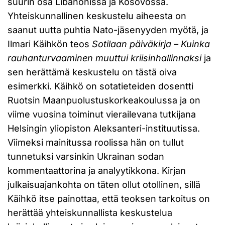
suurin osa Libanonissa ja Kosovossa.
Yhteiskunnallinen keskustelu aiheesta on
saanut uutta puhtia Nato-jäsenyyden myötä, ja
Ilmari Käihkön teos
Sotilaan päiväkirja – Kuinka
rauhanturvaaminen muuttui kriisinhallinnaksi
ja
sen herättämä keskustelu on tästä oiva
esimerkki. Käihkö on sotatieteiden dosentti
Ruotsin Maanpuolustuskorkeakoulussa ja on
viime vuosina toiminut vierailevana tutkijana
Helsingin yliopiston Aleksanteri-instituutissa.
Viimeksi mainitussa roolissa hän on tullut
tunnetuksi varsinkin Ukrainan sodan
kommentaattorina ja analyytikkona. Kirjan
julkaisuajankohta on täten ollut otollinen, sillä
Käihkö itse painottaa, että teoksen tarkoitus on
herättää yhteiskunnallista keskustelua