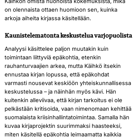
Käihkön omista huonoista kokemuksista, mikä
on olennaista ottaen huomioon sen, kuinka
arkoja aiheita kirjassa käsitellään.
Kaunistelematonta keskustelua varjopuolista
Analyysi käsittelee paljon muutakin kuin
toimintaan liittyviä epäkohtia, etenkin
rauhanturvaajien arkea, mutta Käihkö itsekin
ennustaa kirjan lopussa, että epäkohdat
varmasti nousevat keskiöön yhteiskunnallisessa
keskustelussa – ja näinhän myös kävi. Hän
kuitenkin alleviivaa, että kirjan tarkoitus ei ole
pelkästään kritisoida, vaan nimenomaan kehittää
suomalaista kriisinhallintatoimintaa. Samalla hän
kuvaa kirjaprojektin suurimmaksi haasteeksi,
miten käsitellä epäkohtia leimaamatta kaikkia