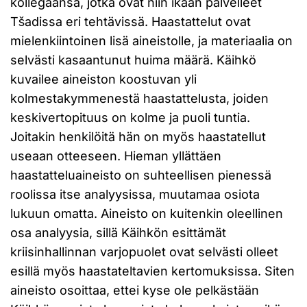
kollegaansa, jotka ovat niin ikään palvelleet
Tšadissa eri tehtävissä. Haastattelut ovat
mielenkiintoinen lisä aineistolle, ja materiaalia on
selvästi kasaantunut huima määrä. Käihkö
kuvailee aineiston koostuvan yli
kolmestakymmenestä haastattelusta, joiden
keskivertopituus on kolme ja puoli tuntia.
Joitakin henkilöitä hän on myös haastatellut
useaan otteeseen. Hieman yllättäen
haastatteluaineisto on suhteellisen pienessä
roolissa itse analyysissa, muutamaa osiota
lukuun omatta. Aineisto on kuitenkin oleellinen
osa analyysia, sillä Käihkön esittämät
kriisinhallinnan varjopuolet ovat selvästi olleet
esillä myös haastateltavien kertomuksissa. Siten
aineisto osoittaa, ettei kyse ole pelkästään