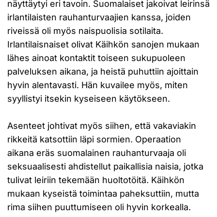
näyttäytyi eri tavoin. Suomalaiset jakoivat leirinsä
irlantilaisten rauhanturvaajien kanssa, joiden
riveissä oli myös naispuolisia sotilaita.
Irlantilaisnaiset olivat Käihkön sanojen mukaan
lähes ainoat kontaktit toiseen sukupuoleen
palveluksen aikana, ja heistä puhuttiin ajoittain
hyvin alentavasti. Hän kuvailee myös, miten
syyllistyi itsekin kyseiseen käytökseen.
Asenteet johtivat myös siihen, että vakaviakin
rikkeitä katsottiin läpi sormien. Operaation
aikana eräs suomalainen rauhanturvaaja oli
seksuaalisesti ahdistellut paikallisia naisia, jotka
tulivat leiriin tekemään huoltotöitä. Käihkön
mukaan kyseistä toimintaa paheksuttiin, mutta
rima siihen puuttumiseen oli hyvin korkealla.