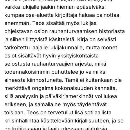
vaikka lukijalle jääkin hieman epäselväksi
kumpaa osa-aluetta kirjoittaja haluaa painottaa
enemmän. Teos sisältää myös lukijaa
ohjeistavan osion rauhanturvaamisen historiasta
ja siihen liittyvistä käsitteistä. Kirja on selvästi
tarkoitettu laajalle lukijakunnalle, mutta monet
osiot sisältävät hyvin yksityiskohtaista
selostusta rauhanturvaajien arjesta, mikä
todennäköisimmin puhuttelee jo valmiiksi
aiheesta kiinnostuneita. Tämä ei kuitenkaan ole
merkittävä ongelma kokonaisuuden kannalta,
sillä analyysin ja päiväkirjamerkinnät voi lukea
erikseen, ja samalla ne myös täydentävät
toisiaan. Teos on tervetullut lisä sotilaallista
kriisinhallintaa käsittelevään kirjallisuuteen, ja se
on kritiikissään ja laajuudessaan ajatuksia