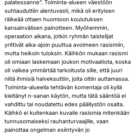
palatessanne”. Toiminta-alueen väestöön
suhtauduttiin alentuvasti, mikä oli erityisen
räikeää ottaen huomioon koulutuksen
kansainvälisen painotteen. Myöhemmin,
operaation aikana, jotkin ryhmän taistelijat
yrittivät aika-ajoin puuttua avoimeen rasismiin,
mutta heikoin tuloksin. Käihkön mukaan rasismi
oli omiaan laskemaan joukon motivaatiota, koska
oli vaikea ymmärtää tarkoitusta sille, että juuri
niitä ihmisiä halveksuttiin, joita oltiin auttamassa.
Toiminta-alueella tehtävän komentaja oli kyllä
kieltänyt n-sanan käytön, mutta tätä sääntöä ei
vahdittu tai noudatettu edes päällystön osalta.
Käihkö ei kuitenkaan kuvaile rasismia mitenkään
tunnusomaiseksi rauhanturvaajille, vaan
painottaa ongelman esiintyvän jo