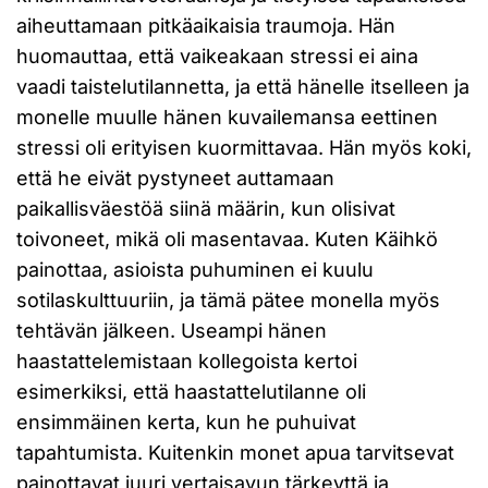
aiheuttamaan pitkäaikaisia traumoja. Hän
huomauttaa, että vaikeakaan stressi ei aina
vaadi taistelutilannetta, ja että hänelle itselleen ja
monelle muulle hänen kuvailemansa eettinen
stressi oli erityisen kuormittavaa. Hän myös koki,
että he eivät pystyneet auttamaan
paikallisväestöä siinä määrin, kun olisivat
toivoneet, mikä oli masentavaa. Kuten Käihkö
painottaa, asioista puhuminen ei kuulu
sotilaskulttuuriin, ja tämä pätee monella myös
tehtävän jälkeen. Useampi hänen
haastattelemistaan kollegoista kertoi
esimerkiksi, että haastattelutilanne oli
ensimmäinen kerta, kun he puhuivat
tapahtumista. Kuitenkin monet apua tarvitsevat
painottavat juuri vertaisavun tärkeyttä ja