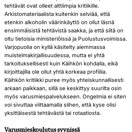
tehtävät ovat olleet alttiimpia kritiikille.
Arkistomateriaalista kuitenkin selviää, että
etenkin alkoholin väärinkäyttö on ollut läsnä
ensimmäisistä tehtävistä saakka, ja että siitä on
oltu tietoisia ministeriöissä ja Puolustusvoimissa.
Varjopuolia on kyllä käsitelty aiemmassa
muistelmakirjallisuudessa, mutta ei yhtä
tarkoituksellisesti kuin Käihkön kohdalla, eikä
kirjoittajilla ole ollut yhtä korkeaa profiilia.
Käihkön kritiikki puree myös yhteiskunnallisesti
arkaan paikkaan, sillä se keskittyy suurilta osin
myös varusmiespalvelukseen. Ongelmia ei siten
voi sivuttaa viittaamalla siihen, että kyse olisi
yksittäisestä tehtävästä tai rotaatiosta.
Varusmieskoulutus syynissä