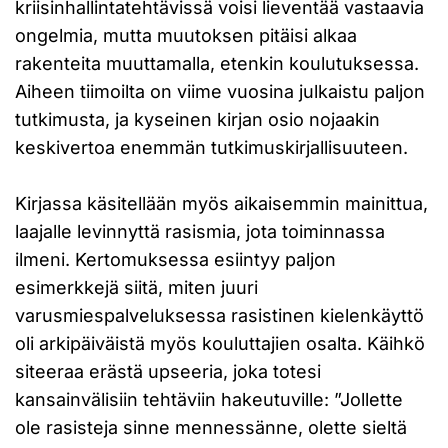
kriisinhallintatehtävissä voisi lieventää vastaavia
ongelmia, mutta muutoksen pitäisi alkaa
rakenteita muuttamalla, etenkin koulutuksessa.
Aiheen tiimoilta on viime vuosina julkaistu paljon
tutkimusta, ja kyseinen kirjan osio nojaakin
keskivertoa enemmän tutkimuskirjallisuuteen.
Kirjassa käsitellään myös aikaisemmin mainittua,
laajalle levinnyttä rasismia, jota toiminnassa
ilmeni. Kertomuksessa esiintyy paljon
esimerkkejä siitä, miten juuri
varusmiespalveluksessa rasistinen kielenkäyttö
oli arkipäiväistä myös kouluttajien osalta. Käihkö
siteeraa erästä upseeria, joka totesi
kansainvälisiin tehtäviin hakeutuville: ”Jollette
ole rasisteja sinne mennessänne, olette sieltä