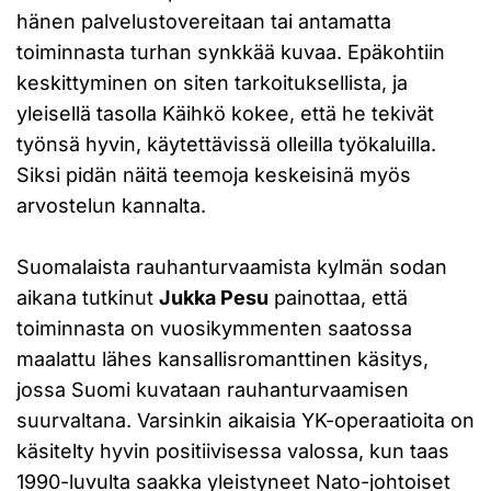
hänen palvelustovereitaan tai antamatta
toiminnasta turhan synkkää kuvaa. Epäkohtiin
keskittyminen on siten tarkoituksellista, ja
yleisellä tasolla Käihkö kokee, että he tekivät
työnsä hyvin, käytettävissä olleilla työkaluilla.
Siksi pidän näitä teemoja keskeisinä myös
arvostelun kannalta.
Suomalaista rauhanturvaamista kylmän sodan
aikana tutkinut
Jukka Pesu
painottaa, että
toiminnasta on vuosikymmenten saatossa
maalattu lähes kansallisromanttinen käsitys,
jossa Suomi kuvataan rauhanturvaamisen
suurvaltana. Varsinkin aikaisia YK-operaatioita on
käsitelty hyvin positiivisessa valossa, kun taas
1990-luvulta saakka yleistyneet Nato-johtoiset