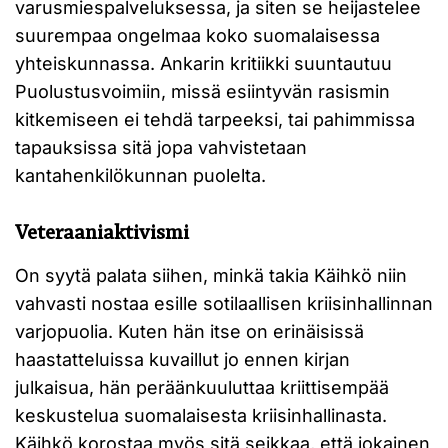
varusmiespalveluksessa, ja siten se heijastelee
suurempaa ongelmaa koko suomalaisessa
yhteiskunnassa. Ankarin kritiikki suuntautuu
Puolustusvoimiin, missä esiintyvän rasismin
kitkemiseen ei tehdä tarpeeksi, tai pahimmissa
tapauksissa sitä jopa vahvistetaan
kantahenkilökunnan puolelta.
Veteraaniaktivismi
On syytä palata siihen, minkä takia Käihkö niin
vahvasti nostaa esille sotilaallisen kriisinhallinnan
varjopuolia. Kuten hän itse on erinäisissä
haastatteluissa kuvaillut jo ennen kirjan
julkaisua, hän peräänkuuluttaa kriittisempää
keskustelua suomalaisesta kriisinhallinasta.
Käihkö korostaa myös sitä seikkaa, että jokainen