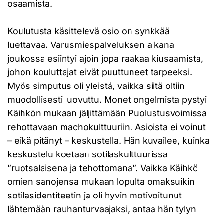
osaamista.
Koulutusta käsittelevä osio on synkkää
luettavaa. Varusmiespalveluksen aikana
joukossa esiintyi ajoin jopa raakaa kiusaamista,
johon kouluttajat eivät puuttuneet tarpeeksi.
Myös simputus oli yleistä, vaikka siitä oltiin
muodollisesti luovuttu. Monet ongelmista pystyi
Käihkön mukaan jäljittämään Puolustusvoimissa
rehottavaan machokulttuuriin. Asioista ei voinut
– eikä pitänyt – keskustella. Hän kuvailee, kuinka
keskustelu koetaan sotilaskulttuurissa
”ruotsalaisena ja tehottomana”. Vaikka Käihkö
omien sanojensa mukaan lopulta omaksuikin
sotilasidentiteetin ja oli hyvin motivoitunut
lähtemään rauhanturvaajaksi, antaa hän tylyn