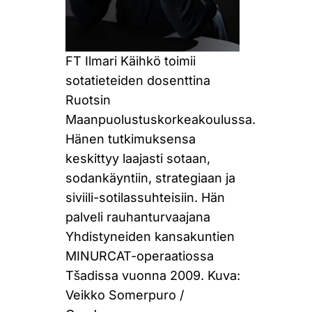
FT Ilmari Käihkö toimii
sotatieteiden dosenttina
Ruotsin
Maanpuolustuskorkeakoulussa.
Hänen tutkimuksensa
keskittyy laajasti sotaan,
sodankäyntiin, strategiaan ja
siviili-sotilassuhteisiin. Hän
palveli rauhanturvaajana
Yhdistyneiden kansakuntien
MINURCAT-operaatiossa
Tšadissa vuonna 2009. Kuva:
Veikko Somerpuro /