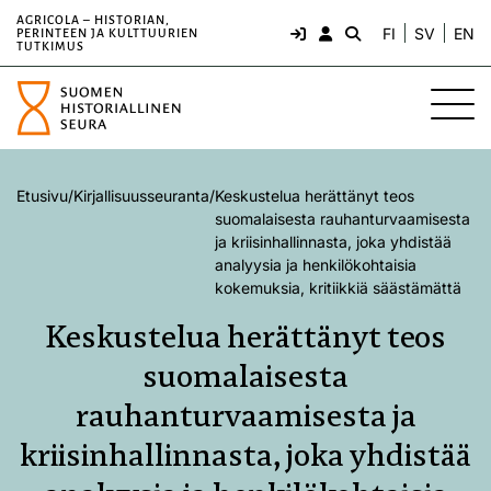
AGRICOLA – HISTORIAN,
FI
SV
EN
PERINTEEN JA KULTTUURIEN
TUTKIMUS
Etusivu
/
Kirjallisuusseuranta
/
Keskustelua herättänyt teos
suomalaisesta rauhanturvaamisesta
ja kriisinhallinnasta, joka yhdistää
analyysia ja henkilökohtaisia
kokemuksia, kritiikkiä säästämättä
Keskustelua herättänyt teos
suomalaisesta
rauhanturvaamisesta ja
kriisinhallinnasta, joka yhdistää