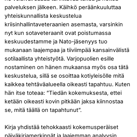
palveluksen jälkeen. Käihkö peräänkuuluttaa
yhteiskunnallista keskustelua
kriisinhallintaveteraanien asemasta, varsinkin
nyt kun sotaveteraanit ovat poistumassa
keskuudestamme ja Nato-jäsenyys tuo
mukanaan laajempaa ja tiiviimpää kansainvälistä
sotilaallista yhteistyötä. Varjopuolien esille
nostaminen on hänen mukaansa myös osa tätä
keskustelua, sillä se osoittaa kotiyleisölle mitä
kaikkea tehtäväalueella oikeasti tapahtuu. Kuten
hän itse toteaa: ”Tiedän kokemuksesta, ettei
ketään oikeasti kovin pitkään jaksa kiinnostaa
se, mitä täällä on tapahtunut”.
Kirja yhdistää tehokkaasti kokemusperäiset
päiväkirjamerkinnät ja laajemman analyysin,