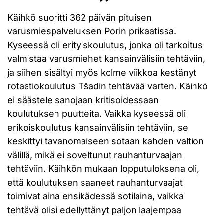
Käihkö suoritti 362 päivän pituisen
varusmiespalveluksen Porin prikaatissa.
Kyseessä oli erityiskoulutus, jonka oli tarkoitus
valmistaa varusmiehet kansainvälisiin tehtäviin,
ja siihen sisältyi myös kolme viikkoa kestänyt
rotaatiokoulutus Tšadin tehtävää varten. Käihkö
ei säästele sanojaan kritisoidessaan
koulutuksen puutteita. Vaikka kyseessä oli
erikoiskoulutus kansainvälisiin tehtäviin, se
keskittyi tavanomaiseen sotaan kahden valtion
välillä, mikä ei soveltunut rauhanturvaajan
tehtäviin. Käihkön mukaan lopputuloksena oli,
että koulutuksen saaneet rauhanturvaajat
toimivat aina ensikädessä sotilaina, vaikka
tehtävä olisi edellyttänyt paljon laajempaa