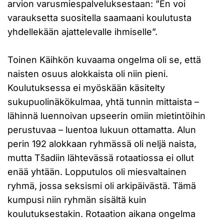
arvion varusmiespalveluksestaan: ”En voi
varauksetta suositella saamaani koulutusta
yhdellekään ajattelevalle ihmiselle”.
Toinen Käihkön kuvaama ongelma oli se, että
naisten osuus alokkaista oli niin pieni.
Koulutuksessa ei myöskään käsitelty
sukupuolinäkökulmaa, yhtä tunnin mittaista –
lähinnä luennoivan upseerin omiin mietintöihin
perustuvaa – luentoa lukuun ottamatta. Alun
perin 192 alokkaan ryhmässä oli neljä naista,
mutta Tšadiin lähtevässä rotaatiossa ei ollut
enää yhtään. Lopputulos oli miesvaltainen
ryhmä, jossa seksismi oli arkipäivästä. Tämä
kumpusi niin ryhmän sisältä kuin
koulutuksestakin. Rotaation aikana ongelma