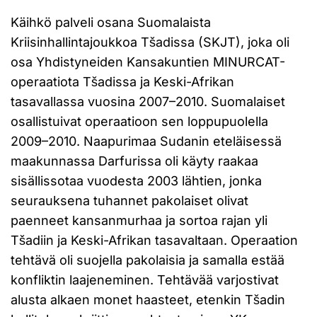
Käihkö palveli osana Suomalaista
Kriisinhallintajoukkoa Tšadissa (SKJT), joka oli
osa Yhdistyneiden Kansakuntien MINURCAT-
operaatiota Tšadissa ja Keski-Afrikan
tasavallassa vuosina 2007–2010. Suomalaiset
osallistuivat operaatioon sen loppupuolella
2009–2010. Naapurimaa Sudanin eteläisessä
maakunnassa Darfurissa oli käyty raakaa
sisällissotaa vuodesta 2003 lähtien, jonka
seurauksena tuhannet pakolaiset olivat
paenneet kansanmurhaa ja sortoa rajan yli
Tšadiin ja Keski-Afrikan tasavaltaan. Operaation
tehtävä oli suojella pakolaisia ja samalla estää
konfliktin laajeneminen. Tehtävää varjostivat
alusta alkaen monet haasteet, etenkin Tšadin