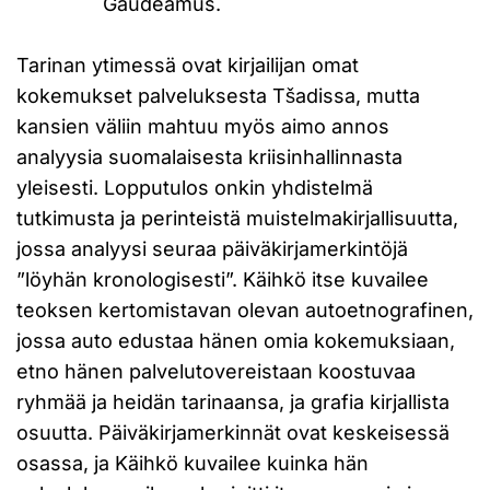
Gaudeamus.
Tarinan ytimessä ovat kirjailijan omat
kokemukset palveluksesta Tšadissa, mutta
kansien väliin mahtuu myös aimo annos
analyysia suomalaisesta kriisinhallinnasta
yleisesti. Lopputulos onkin yhdistelmä
tutkimusta ja perinteistä muistelmakirjallisuutta,
jossa analyysi seuraa päiväkirjamerkintöjä
”löyhän kronologisesti”. Käihkö itse kuvailee
teoksen kertomistavan olevan autoetnografinen,
jossa auto edustaa hänen omia kokemuksiaan,
etno hänen palvelutovereistaan koostuvaa
ryhmää ja heidän tarinaansa, ja grafia kirjallista
osuutta. Päiväkirjamerkinnät ovat keskeisessä
osassa, ja Käihkö kuvailee kuinka hän