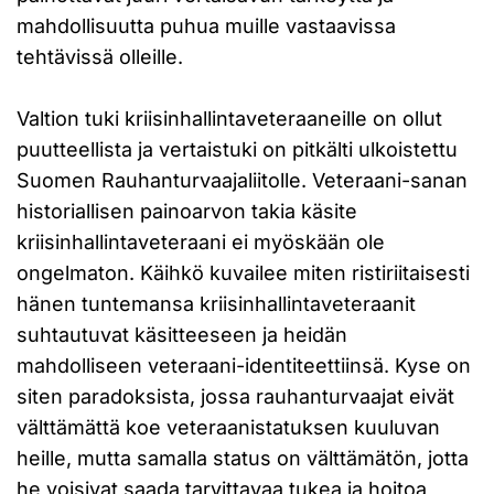
mahdollisuutta puhua muille vastaavissa
tehtävissä olleille.
Valtion tuki kriisinhallintaveteraaneille on ollut
puutteellista ja vertaistuki on pitkälti ulkoistettu
Suomen Rauhanturvaajaliitolle. Veteraani-sanan
historiallisen painoarvon takia käsite
kriisinhallintaveteraani ei myöskään ole
ongelmaton. Käihkö kuvailee miten ristiriitaisesti
hänen tuntemansa kriisinhallintaveteraanit
suhtautuvat käsitteeseen ja heidän
mahdolliseen veteraani-identiteettiinsä. Kyse on
siten paradoksista, jossa rauhanturvaajat eivät
välttämättä koe veteraanistatuksen kuuluvan
heille, mutta samalla status on välttämätön, jotta
he voisivat saada tarvittavaa tukea ja hoitoa