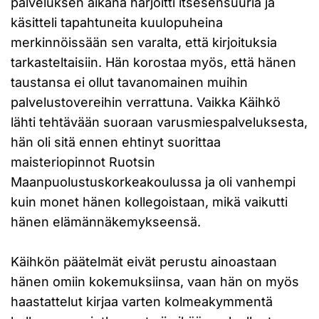
palveluksen aikana harjoitti itsesensuuria ja
käsitteli tapahtuneita kuulopuheina
merkinnöissään sen varalta, että kirjoituksia
tarkasteltaisiin. Hän korostaa myös, että hänen
taustansa ei ollut tavanomainen muihin
palvelustovereihin verrattuna. Vaikka Käihkö
lähti tehtävään suoraan varusmiespalveluksesta,
hän oli sitä ennen ehtinyt suorittaa
maisteriopinnot Ruotsin
Maanpuolustuskorkeakoulussa ja oli vanhempi
kuin monet hänen kollegoistaan, mikä vaikutti
hänen elämännäkemykseensä.
Käihkön päätelmät eivät perustu ainoastaan
hänen omiin kokemuksiinsa, vaan hän on myös
haastattelut kirjaa varten kolmeakymmentä