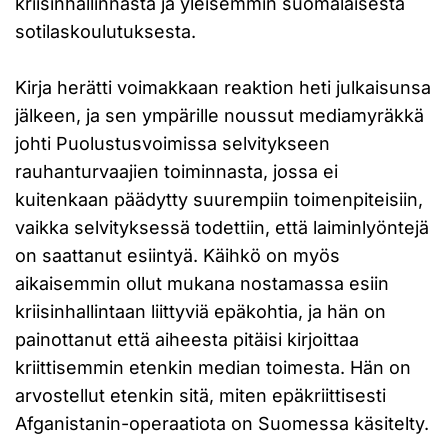
kriisinhallinnasta ja yleisemmin suomalaisesta
sotilaskoulutuksesta.
Kirja herätti voimakkaan reaktion heti julkaisunsa
jälkeen, ja sen ympärille noussut mediamyräkkä
johti Puolustusvoimissa selvitykseen
rauhanturvaajien toiminnasta, jossa ei
kuitenkaan päädytty suurempiin toimenpiteisiin,
vaikka selvityksessä todettiin, että laiminlyöntejä
on saattanut esiintyä. Käihkö on myös
aikaisemmin ollut mukana nostamassa esiin
kriisinhallintaan liittyviä epäkohtia, ja hän on
painottanut että aiheesta pitäisi kirjoittaa
kriittisemmin etenkin median toimesta. Hän on
arvostellut etenkin sitä, miten epäkriittisesti
Afganistanin-operaatiota on Suomessa käsitelty.