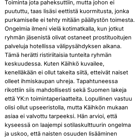
Toiminta jota paheksuttiin, mutta johon ei
puututtu, taas lisäsi eettistä kuormitusta, jonka
purkamiselle ei tehty mitään päällystön toimesta.
Ongelmia ilmeni vielä kotimatkalla, kun jotkut
ryhmän jäsenistä olivat ostaneet prostituoitujen
palveluja hotellissa välipysähdyksen aikana.
Tämä herätti ristiriitaisia tunteita ryhmän
keskuudessa. Kuten Käihkö kuvailee,
kenelläkään ei ollut takeita siitä, etteivät naiset
olleet ihmiskaupan uhreja. Tapahtuneessa
rikottiin siis mahdollisesti sekä Suomen lakeja
että YK:n toimintaperiaatteita. Lopullinen vastuu
olisi ollut upseeristolla, mutta Käihkön mukaan
asiaa ei valvottu tarpeeksi. Hän arvioi, että
kyseessä on laajempi sotilaskulttuurin ongelma
ja uskoo, että naisten osuuden lisääminen