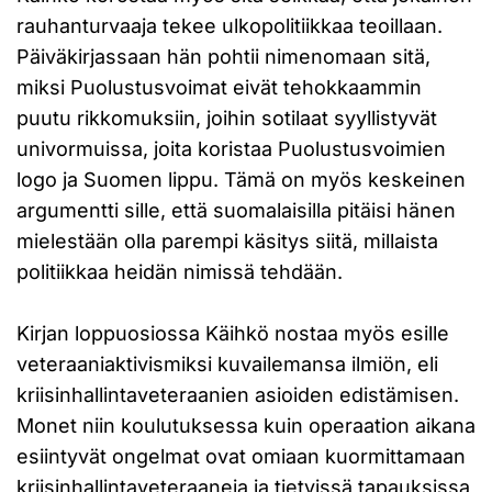
rauhanturvaaja tekee ulkopolitiikkaa teoillaan.
Päiväkirjassaan hän pohtii nimenomaan sitä,
miksi Puolustusvoimat eivät tehokkaammin
puutu rikkomuksiin, joihin sotilaat syyllistyvät
univormuissa, joita koristaa Puolustusvoimien
logo ja Suomen lippu. Tämä on myös keskeinen
argumentti sille, että suomalaisilla pitäisi hänen
mielestään olla parempi käsitys siitä, millaista
politiikkaa heidän nimissä tehdään.
Kirjan loppuosiossa Käihkö nostaa myös esille
veteraaniaktivismiksi kuvailemansa ilmiön, eli
kriisinhallintaveteraanien asioiden edistämisen.
Monet niin koulutuksessa kuin operaation aikana
esiintyvät ongelmat ovat omiaan kuormittamaan
kriisinhallintaveteraaneja ja tietyissä tapauksissa