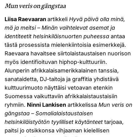
Mun veris on gängstaa
Liisa Raevaaran
artikkeli
Hyvä päivä olla minä,
mä ja meitsi – Minän vaihtelevat asemat ja
identiteetit helsinkiläisnuorten puheessa
antaa
tästä prosessista mielenkiintoisia esimerkkejä.
Raevaara havaitsee siirtolaistaustaisen nuorison
myös identifioituvan hiphop-kulttuuriin.
Alunperin afrikkalaisamerikkalainen tanssia,
sanataidetta, DJ-taitoja ja graffitia yhdistävä
kulttuurimuoto näyttäisi vetoavan etenkin
Suomessa vaikuttaviin afrikkalaistaustaisiin
ryhmiin.
Ninni Lankisen
artikkelissa
Mun veris on
gängstaa – Somalialaistaustaisen
helsinkiläistyötön tyylilliset käytänteet
tarjoaa,
paitsi jo otsikkonsa vihjaaman kielellisen