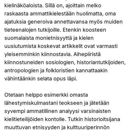
kielinäköaloista. Sillä on, ajoittain melko
raskaasta ammattikielestään huolimatta, oma
ajatuksia generoiva annettavansa myös muiden
tieteenalojen tutkijoille. Etenkin koosteen
suomalaista monietnisyyttä ja kielen
uusiutumista koskevat artikkelit ovat varmasti
yleisemminkin kiinnostavia. Aihepiiristä
kiinnostuneiden sosiologien, historiantutkijoiden,
antropologien ja folkloristien kannattaakin
vähintäänkin selata opus läpi.
Otetaan helppo esimerkki omasta
lähestymiskulmastani teokseen ja jätetään
syvempi ammatillinen analyysi varsinaisten
kielitieteilijöiden kontolle. Tutkin historioitsijana
muuttuvan etnisyyden ja kulttuuriperinnön