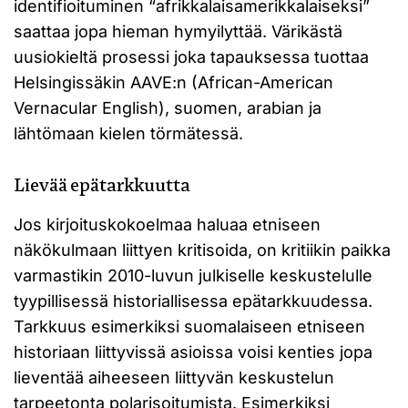
identifioituminen “afrikkalaisamerikkalaiseksi”
saattaa jopa hieman hymyilyttää. Värikästä
uusiokieltä prosessi joka tapauksessa tuottaa
Helsingissäkin AAVE:n (African-American
Vernacular English), suomen, arabian ja
lähtömaan kielen törmätessä.
Lievää epätarkkuutta
Jos kirjoituskokoelmaa haluaa etniseen
näkökulmaan liittyen kritisoida, on kritiikin paikka
varmastikin 2010-luvun julkiselle keskustelulle
tyypillisessä historiallisessa epätarkkuudessa.
Tarkkuus esimerkiksi suomalaiseen etniseen
historiaan liittyvissä asioissa voisi kenties jopa
lieventää aiheeseen liittyvän keskustelun
tarpeetonta polarisoitumista. Esimerkiksi