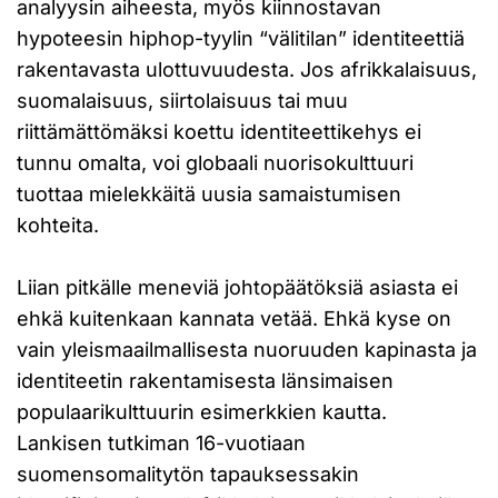
analyysin aiheesta, myös kiinnostavan
hypoteesin hiphop-tyylin “välitilan” identiteettiä
rakentavasta ulottuvuudesta. Jos afrikkalaisuus,
suomalaisuus, siirtolaisuus tai muu
riittämättömäksi koettu identiteettikehys ei
tunnu omalta, voi globaali nuorisokulttuuri
tuottaa mielekkäitä uusia samaistumisen
kohteita.
Liian pitkälle meneviä johtopäätöksiä asiasta ei
ehkä kuitenkaan kannata vetää. Ehkä kyse on
vain yleismaailmallisesta nuoruuden kapinasta ja
identiteetin rakentamisesta länsimaisen
populaarikulttuurin esimerkkien kautta.
Lankisen tutkiman 16-vuotiaan
suomensomalitytön tapauksessakin