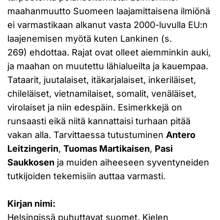
maahanmuutto Suomeen laajamittaisena ilmiönä
ei varmastikaan alkanut vasta 2000-luvulla EU:n
laajenemisen myötä kuten Lankinen (s.
269) ehdottaa. Rajat ovat olleet aiemminkin auki,
ja maahan on muutettu lähialueilta ja kauempaa.
Tataarit, juutalaiset, itäkarjalaiset, inkeriläiset,
chileläiset, vietnamilaiset, somalit, venäläiset,
virolaiset ja niin edespäin. Esimerkkejä on
runsaasti eikä niitä kannattaisi turhaan pitää
vakan alla. Tarvittaessa tutustuminen
Antero
Leitzingerin
,
Tuomas Martikaisen
,
Pasi
Saukkosen
ja muiden aiheeseen syventyneiden
tutkijoiden tekemisiin auttaa varmasti.
Kirjan nimi:
Helsingissä puhuttavat suomet. Kielen