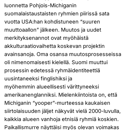
luonnetta Pohjois-Michiganin
suomalaistaustaisten ryhmien piirissä sata
vuotta USA:han kohdistuneen “suuren
muuttoaallon” jälkeen. Muutos ja uudet
merkityksenannot ovat myöhäistä
akkulturaatiovaihetta koskevan projektin
avainsanoja. Oma osansa muutosprosesseissa
oli nimenomaisesti kielellä. Suomi muuttui
prosessin edetessä ryhmäidentiteettiä
uusintaneeksi finglishiksi ja
myöhemmin alueellisesti värittyneeksi
amerikanenglanniksi. Mielenkiintoista on, että
Michiganin “yooper”-murteessa kaukaisen
siirtolaisuuden jäljet näkyvät vielä 2000-luvulla,
kaikkia alueen vanhoja etnisiä ryhmiä koskien.
Paikallismurre näyttäisi myös olevan voimakas