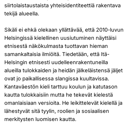
siirtolaistaustaista yhteisidentiteettiä rakentava
tekijä alueella.
Sikäli ei ehkä olekaan yllättävää, että 2010-luvun
Helsingissä kielellinen uusiutuminen näyttäisi
etnisestä näkökulmasta tuottavan hieman
samankaltaisia ilmiöitä. Tiedetään, että Itä-
Helsingin etnisesti uudelleenrakentuneilla
alueilla tulokkaiden ja heidän jälkeläistensä jäljet
ovat jo paikallisessa slangissa kuultavissa.
Kantaväestön kieli tarttuu koulun ja katutason
kautta tulokkaisiin mutta he tekevät kielestä
omanlaisiaan versioita. He leikittelevät kielellä ja
lähestyvät sitä tyylin, roolien ja sosiaalisen
merkitysten luomisen kautta.