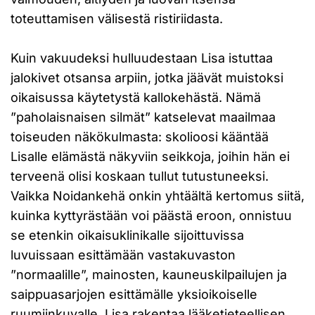
toteuttamisen välisestä ristiriidasta.
Kuin vakuudeksi hulluudestaan Lisa istuttaa
jalokivet otsansa arpiin, jotka jäävät muistoksi
oikaisussa käytetystä kallokehästä. Nämä
”paholaisnaisen silmät” katselevat maailmaa
toiseuden näkökulmasta: skolioosi kääntää
Lisalle elämästä näkyviin seikkoja, joihin hän ei
terveenä olisi koskaan tullut tutustuneeksi.
Vaikka Noidankehä onkin yhtäältä kertomus siitä,
kuinka kyttyrästään voi päästä eroon, onnistuu
se etenkin oikaisuklinikalle sijoittuvissa
luvuissaan esittämään vastakuvaston
”normaalille”, mainosten, kauneuskilpailujen ja
saippuasarjojen esittämälle yksioikoiselle
ruumiinkuvalle. Lisa rakentaa lääketieteellisen