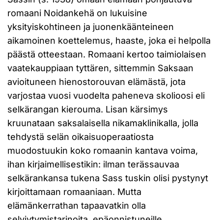
romaani Noidankehä on lukuisine
yksityiskohtineen ja juonenkäänteineen
aikamoinen koettelemus, haaste, joka ei helpolla
päästä otteestaan. Romaani kertoo taimiolaisen
vaatekauppiaan tyttären, sittemmin Saksaan
avioituneen hienostorouvan elämästä, jota
varjostaa vuosi vuodelta paheneva skolioosi eli
selkärangan kierouma. Lisan kärsimys
kruunataan saksalaisella nikamaklinikalla, jolla
tehdystä selän oikaisuoperaatiosta
muodostuukin koko romaanin kantava voima,
ihan kirjaimellisestikin: ilman terässauvaa
selkärankansa tukena Sass tuskin olisi pystynyt
kirjoittamaan romaaniaan. Mutta
elämänkerrathan tapaavatkin olla
selviytymistarinoita, epäonnistuneille