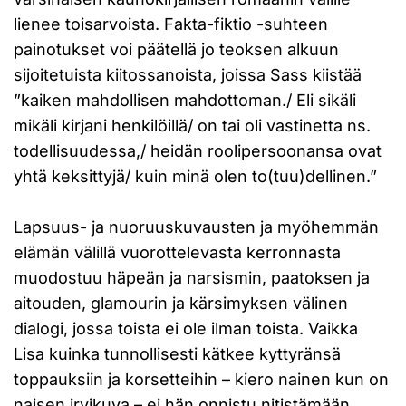
lienee toisarvoista. Fakta-fiktio -suhteen
painotukset voi päätellä jo teoksen alkuun
sijoitetuista kiitossanoista, joissa Sass kiistää
”kaiken mahdollisen mahdottoman./ Eli sikäli
mikäli kirjani henkilöillä/ on tai oli vastinetta ns.
todellisuudessa,/ heidän roolipersoonansa ovat
yhtä keksittyjä/ kuin minä olen to(tuu)dellinen.”
Lapsuus- ja nuoruuskuvausten ja myöhemmän
elämän välillä vuorottelevasta kerronnasta
muodostuu häpeän ja narsismin, paatoksen ja
aitouden, glamourin ja kärsimyksen välinen
dialogi, jossa toista ei ole ilman toista. Vaikka
Lisa kuinka tunnollisesti kätkee kyttyränsä
toppauksiin ja korsetteihin – kiero nainen kun on
naisen irvikuva – ei hän onnistu nitistämään