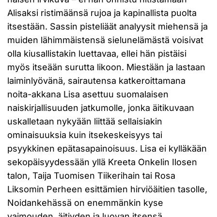
Alisaksi ristimäänsä rujoa ja kapinallista puolta
itsestään. Sassin pisteliäät analyysit miehensä ja
muiden lähimmäistensä sielunelämästä voisivat
olla kiusallistakin luettavaa, ellei hän pistäisi
myös itseään surutta likoon. Miestään ja lastaan
laiminlyövänä, sairautensa katkeroittamana
noita-akkana Lisa asettuu suomalaisen
naiskirjallisuuden jatkumolle, jonka äitikuvaan
uskalletaan nykyään liittää sellaisiakin
ominaisuuksia kuin itsekeskeisyys tai
psyykkinen epätasapainoisuus. Lisa ei kylläkään
sekopäisyydessään yllä Kreeta Onkelin Ilosen
talon, Taija Tuomisen Tiikerihain tai Rosa
Liksomin Perheen esittämien hirviöäitien tasolle,
Noidankehässä on enemmänkin kyse
vaimouden, äitiyden ja luovan itsensä