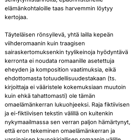
elämänkohtaloille taas harvemmin löytyy
kertojaa.
Täyteläisen rönsyilevä, yhtä lailla kepeän
viihderomaanin kuin traagisen
sairaskertomuksenkin tyylikeinoja hyödyntävä
kerronta ei noudata romaanille asetettuja
eheyden ja komposition vaatimuksia, eikä
ehdottomasta totuudellisuudestakaan (ts.
kirjoittaja ei vääristele kokemuksiaan muutoin
kuin ehkä tahattomasti) ole tämän
omaelämänkerran lukuohjeeksi. Raja fiktiivisen
ja ei-fiktiivisen tekstin välillä on kuitenkin
nykymaailmassa sen verran paljon hämärtynyt,
että eron tekeminen omaelämänkerran ja
varsinaisen kaunokirjallisen romaanin välille