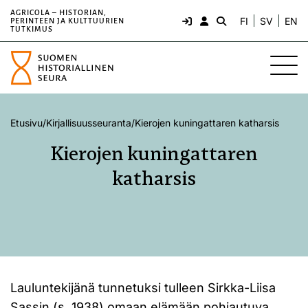
AGRICOLA – HISTORIAN,
FI
SV
EN
PERINTEEN JA KULTTUURIEN
TUTKIMUS
Etusivu
/
Kirjallisuusseuranta
/
Kierojen kuningattaren katharsis
Kierojen kuningattaren
katharsis
Lauluntekijänä tunnetuksi tulleen Sirkka-Liisa
Sassin (s. 1938) omaan elämään pohjautuva