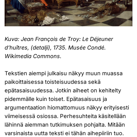
Kuva: Jean François de Troy: Le Déjeuner
d’huîtres, (detalji), 1735. Musée Condé.
Wikimedia Commons.
Tekstien aiempi julkaisu näkyy muun muassa
paikoittaisessa toisteisuudessa sekä
epätasaisuudessa. Jotkin aiheet on kehitelty
pidemmälle kuin toiset. Epätasaisuus ja
argumentaation hiomattomuus näkyy erityisesti
viimeisessä osiossa. Perhesuhteita käsitellään
lähinnä aiemman tutkimuksen pohjalta. Mitään
varsinaista uutta teksti ei tähän aihepiiriin tuo.