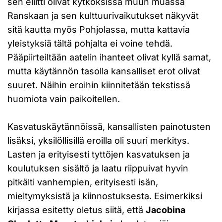
sen eliitti olivat kytköksissä muun muassa
Ranskaan ja sen kulttuurivaikutukset näkyvät
sitä kautta myös Pohjolassa, mutta kattavia
yleistyksiä tältä pohjalta ei voine tehdä.
Pääpiirteiltään aatelin ihanteet olivat kyllä samat,
mutta käytännön tasolla kansalliset erot olivat
suuret. Näihin eroihin kiinnitetään tekstissä
huomiota vain paikoitellen.
Kasvatuskäytännöissä, kansallisten painotusten
lisäksi, yksilöllisillä eroilla oli suuri merkitys.
Lasten ja erityisesti tyttöjen kasvatuksen ja
koulutuksen sisältö ja laatu riippuivat hyvin
pitkälti vanhempien, erityisesti isän,
mieltymyksistä ja kiinnostuksesta. Esimerkiksi
kirjassa esitetty oletus siitä, että
Jacobina