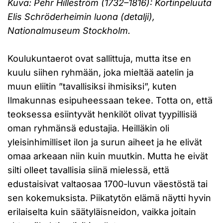
Kuva: Pehr Hilleström (1732–1816): Kortinpeluuta
Elis Schröderheimin luona (detalji),
Nationalmuseum Stockholm.
Koulukuntaerot ovat sallittuja, mutta itse en
kuulu siihen ryhmään, joka mieltää aatelin ja
muun eliitin ”tavallisiksi ihmisiksi”, kuten
Ilmakunnas esipuheessaan tekee. Totta on, että
teoksessa esiintyvät henkilöt olivat tyypillisiä
oman ryhmänsä edustajia. Heilläkin oli
yleisinhimilliset ilon ja surun aiheet ja he elivät
omaa arkeaan niin kuin muutkin. Mutta he eivät
silti olleet tavallisia siinä mielessä, että
edustaisivat valtaosaa 1700-luvun väestöstä tai
sen kokemuksista. Piikatytön elämä näytti hyvin
erilaiselta kuin säätyläisneidon, vaikka joitain