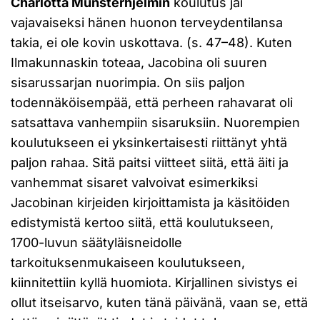
Charlotta Munsterhjelmin
koulutus jäi
vajavaiseksi hänen huonon terveydentilansa
takia, ei ole kovin uskottava. (s. 47–48). Kuten
Ilmakunnaskin toteaa, Jacobina oli suuren
sisarussarjan nuorimpia. On siis paljon
todennäköisempää, että perheen rahavarat oli
satsattava vanhempiin sisaruksiin. Nuorempien
koulutukseen ei yksinkertaisesti riittänyt yhtä
paljon rahaa. Sitä paitsi viitteet siitä, että äiti ja
vanhemmat sisaret valvoivat esimerkiksi
Jacobinan kirjeiden kirjoittamista ja käsitöiden
edistymistä kertoo siitä, että koulutukseen,
1700-luvun säätyläisneidolle
tarkoituksenmukaiseen koulutukseen,
kiinnitettiin kyllä huomiota. Kirjallinen sivistys ei
ollut itseisarvo, kuten tänä päivänä, vaan se, että