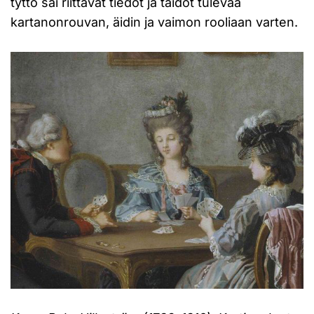
tyttö sai riittävät tiedot ja taidot tulevaa
kartanonrouvan, äidin ja vaimon rooliaan varten.