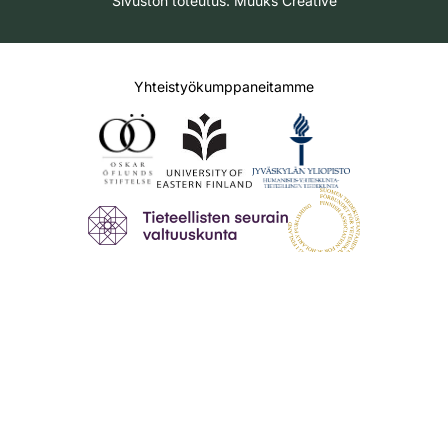
Sivuston toteutus:
Muuks Creative
Yhteistyökumppaneitamme