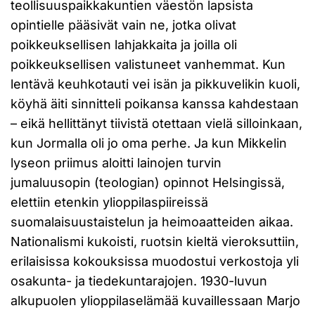
teollisuuspaikkakuntien väestön lapsista
opintielle pääsivät vain ne, jotka olivat
poikkeuksellisen lahjakkaita ja joilla oli
poikkeuksellisen valistuneet vanhemmat. Kun
lentävä keuhkotauti vei isän ja pikkuvelikin kuoli,
köyhä äiti sinnitteli poikansa kanssa kahdestaan
– eikä hellittänyt tiivistä otettaan vielä silloinkaan,
kun Jormalla oli jo oma perhe. Ja kun Mikkelin
lyseon priimus aloitti lainojen turvin
jumaluusopin (teologian) opinnot Helsingissä,
elettiin etenkin ylioppilaspiireissä
suomalaisuustaistelun ja heimoaatteiden aikaa.
Nationalismi kukoisti, ruotsin kieltä vieroksuttiin,
erilaisissa kokouksissa muodostui verkostoja yli
osakunta- ja tiedekuntarajojen. 1930-luvun
alkupuolen ylioppilaselämää kuvaillessaan Marjo