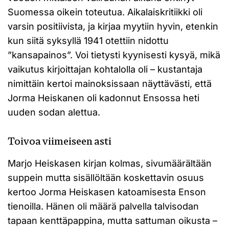
Suomessa oikein toteutua. Aikalaiskritiikki oli
varsin positiivista, ja kirjaa myytiin hyvin, etenkin
kun siitä syksyllä 1941 otettiin nidottu
”kansapainos”. Voi tietysti kyynisesti kysyä, mikä
vaikutus kirjoittajan kohtalolla oli – kustantaja
nimittäin kertoi mainoksissaan näyttävästi, että
Jorma Heiskanen oli kadonnut Ensossa heti
uuden sodan alettua.
Toivoa viimeiseen asti
Marjo Heiskasen kirjan kolmas, sivumäärältään
suppein mutta sisällöltään koskettavin osuus
kertoo Jorma Heiskasen katoamisesta Enson
tienoilla. Hänen oli määrä palvella talvisodan
tapaan kenttäpappina, mutta sattuman oikusta –