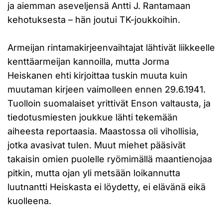
ja aiemman aseveljensä Antti J. Rantamaan
kehotuksesta – hän joutui TK-joukkoihin.
Armeijan rintamakirjeenvaihtajat lähtivät liikkeelle
kenttäarmeijan kannoilla, mutta Jorma
Heiskanen ehti kirjoittaa tuskin muuta kuin
muutaman kirjeen vaimolleen ennen 29.6.1941.
Tuolloin suomalaiset yrittivät Enson valtausta, ja
tiedotusmiesten joukkue lähti tekemään
aiheesta reportaasia. Maastossa oli vihollisia,
jotka avasivat tulen. Muut miehet pääsivät
takaisin omien puolelle ryömimällä maantienojaa
pitkin, mutta ojan yli metsään loikannutta
luutnantti Heiskasta ei löydetty, ei elävänä eikä
kuolleena.