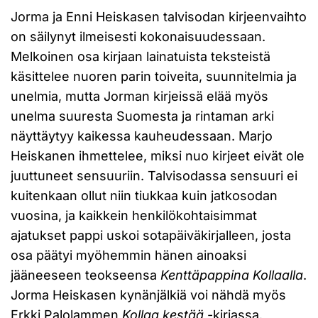
Jorma ja Enni Heiskasen talvisodan kirjeenvaihto
on säilynyt ilmeisesti kokonaisuudessaan.
Melkoinen osa kirjaan lainatuista teksteistä
käsittelee nuoren parin toiveita, suunnitelmia ja
unelmia, mutta Jorman kirjeissä elää myös
unelma suuresta Suomesta ja rintaman arki
näyttäytyy kaikessa kauheudessaan. Marjo
Heiskanen ihmettelee, miksi nuo kirjeet eivät ole
juuttuneet sensuuriin. Talvisodassa sensuuri ei
kuitenkaan ollut niin tiukkaa kuin jatkosodan
vuosina, ja kaikkein henkilökohtaisimmat
ajatukset pappi uskoi sotapäiväkirjalleen, josta
osa päätyi myöhemmin hänen ainoaksi
jääneeseen teokseensa
Kenttäpappina Kollaalla
.
Jorma Heiskasen kynänjälkiä voi nähdä myös
Erkki Palolammen
Kollaa kestää
-kirjassa.