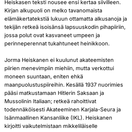
Heiskasen teksti nousee ensi kertaa siivilleen.
Kirjan alkupuoli on melko tavanomaista
elämäkertatekstiä lukuun ottamatta alkusanoja ja
tekijän retkeä isoisänsä lapsuuskodin pihapiiriin,
jossa polut ovat kasvaneet umpeen ja
perinneperennat tukahtuneet heinikkoon.
Jorma Heiskanen ei kuulunut akateemisten
piirien menevimpiin miehiin, mutta verkottui
moneen suuntaan, eniten ehkä
maanpuolustuspiireihin. Kesällä 1937 nuorimies
pääsi matkustamaan Hitlerin Saksaan ja
Mussolinin Italiaan; retkeä rahoittivat
todennäköisesti Akateeminen Karjala-Seura ja
Isänmaallinen Kansanliike (IKL). Heiskanen
kirjoitti vaikutelmistaan mikkeliläiselle