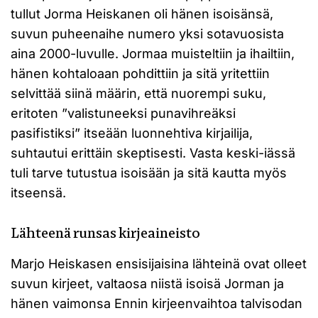
tullut Jorma Heiskanen oli hänen isoisänsä,
suvun puheenaihe numero yksi sotavuosista
aina 2000-luvulle. Jormaa muisteltiin ja ihailtiin,
hänen kohtaloaan pohdittiin ja sitä yritettiin
selvittää siinä määrin, että nuorempi suku,
eritoten ”valistuneeksi punavihreäksi
pasifistiksi” itseään luonnehtiva kirjailija,
suhtautui erittäin skeptisesti. Vasta keski-iässä
tuli tarve tutustua isoisään ja sitä kautta myös
itseensä.
Lähteenä runsas kirjeaineisto
Marjo Heiskasen ensisijaisina lähteinä ovat olleet
suvun kirjeet, valtaosa niistä isoisä Jorman ja
hänen vaimonsa Ennin kirjeenvaihtoa talvisodan