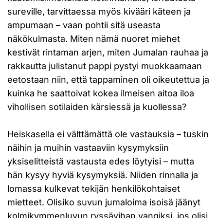
sureville, tarvittaessa myös kivääri käteen ja
ampumaan – vaan pohtii sitä useasta
näkökulmasta. Miten nämä nuoret miehet
kestivät rintaman arjen, miten Jumalan rauhaa ja
rakkautta julistanut pappi pystyi muokkaamaan
eetostaan niin, että tappaminen oli oikeutettua ja
kuinka he saattoivat kokea ilmeisen aitoa iloa
vihollisen sotilaiden kärsiessä ja kuollessa?
Heiskasella ei välttämättä ole vastauksia – tuskin
näihin ja muihin vastaaviin kysymyksiin
yksiselitteistä vastausta edes löytyisi – mutta
hän kysyy hyviä kysymyksiä. Niiden rinnalla ja
lomassa kulkevat tekijän henkilökohtaiset
mietteet. Olisiko suvun jumaloima isoisä jäänyt
kolmikymmenluvun ryssävihan vangiksi, jos olisi