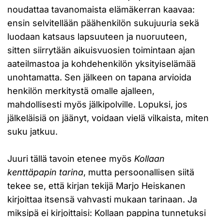
noudattaa tavanomaista elämäkerran kaavaa:
ensin selvitellään päähenkilön sukujuuria sekä
luodaan katsaus lapsuuteen ja nuoruuteen,
sitten siirrytään aikuisvuosien toimintaan ajan
aateilmastoa ja kohdehenkilön yksityiselämää
unohtamatta. Sen jälkeen on tapana arvioida
henkilön merkitystä omalle ajalleen,
mahdollisesti myös jälkipolville. Lopuksi, jos
jälkeläisiä on jäänyt, voidaan vielä vilkaista, miten
suku jatkuu.
Juuri tällä tavoin etenee myös
Kollaan
kenttäpapin tarina
, mutta persoonallisen siitä
tekee se, että kirjan tekijä Marjo Heiskanen
kirjoittaa itsensä vahvasti mukaan tarinaan. Ja
miksipä ei kirjoittaisi: Kollaan pappina tunnetuksi