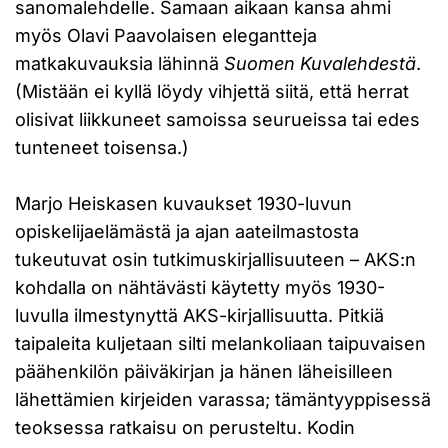
sanomalehdelle. Samaan aikaan kansa ahmi
myös Olavi Paavolaisen elegantteja
matkakuvauksia lähinnä
Suomen Kuvalehdestä
.
(Mistään ei kyllä löydy vihjettä siitä, että herrat
olisivat liikkuneet samoissa seurueissa tai edes
tunteneet toisensa.)
Marjo Heiskasen kuvaukset 1930-luvun
opiskelijaelämästä ja ajan aateilmastosta
tukeutuvat osin tutkimuskirjallisuuteen – AKS:n
kohdalla on nähtävästi käytetty myös 1930-
luvulla ilmestynyttä AKS-kirjallisuutta. Pitkiä
taipaleita kuljetaan silti melankoliaan taipuvaisen
päähenkilön päiväkirjan ja hänen läheisilleen
lähettämien kirjeiden varassa; tämäntyyppisessä
teoksessa ratkaisu on perusteltu. Kodin