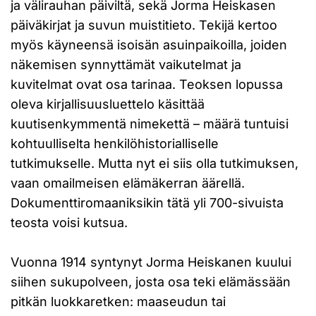
ja välirauhan päiviltä, sekä Jorma Heiskasen
päiväkirjat ja suvun muistitieto. Tekijä kertoo
myös käyneensä isoisän asuinpaikoilla, joiden
näkemisen synnyttämät vaikutelmat ja
kuvitelmat ovat osa tarinaa. Teoksen lopussa
oleva kirjallisuusluettelo käsittää
kuutisenkymmentä nimekettä – määrä tuntuisi
kohtuulliselta henkilöhistorialliselle
tutkimukselle. Mutta nyt ei siis olla tutkimuksen,
vaan omailmeisen elämäkerran äärellä.
Dokumenttiromaaniksikin tätä yli 700-sivuista
teosta voisi kutsua.
Vuonna 1914 syntynyt Jorma Heiskanen kuului
siihen sukupolveen, josta osa teki elämässään
pitkän luokkaretken: maaseudun tai