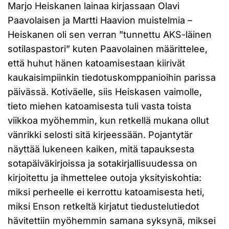
Marjo Heiskanen lainaa kirjassaan Olavi
Paavolaisen ja Martti Haavion muistelmia –
Heiskanen oli sen verran ”tunnettu AKS-läinen
sotilaspastori” kuten Paavolainen määrittelee,
että huhut hänen katoamisestaan kiirivät
kaukaisimpiinkin tiedotuskomppanioihin parissa
päivässä. Kotiväelle, siis Heiskasen vaimolle,
tieto miehen katoamisesta tuli vasta toista
viikkoa myöhemmin, kun retkellä mukana ollut
vänrikki selosti sitä kirjeessään. Pojantytär
näyttää lukeneen kaiken, mitä tapauksesta
sotapäiväkirjoissa ja sotakirjallisuudessa on
kirjoitettu ja ihmettelee outoja yksityiskohtia:
miksi perheelle ei kerrottu katoamisesta heti,
miksi Enson retkeltä kirjatut tiedustelutiedot
hävitettiin myöhemmin samana syksynä, miksei