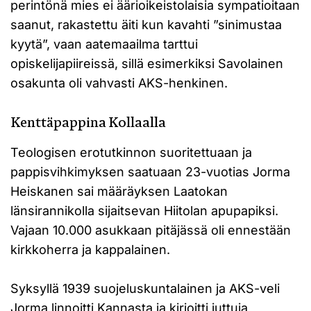
perintönä mies ei äärioikeistolaisia sympatioitaan
saanut, rakastettu äiti kun kavahti ”sinimustaa
kyytä”, vaan aatemaailma tarttui
opiskelijapiireissä, sillä esimerkiksi Savolainen
osakunta oli vahvasti AKS-henkinen.
Kenttäpappina Kollaalla
Teologisen erotutkinnon suoritettuaan ja
pappisvihkimyksen saatuaan 23-vuotias Jorma
Heiskanen sai määräyksen Laatokan
länsirannikolla sijaitsevan Hiitolan apupapiksi.
Vajaan 10.000 asukkaan pitäjässä oli ennestään
kirkkoherra ja kappalainen.
Syksyllä 1939 suojeluskuntalainen ja AKS-veli
Jorma linnoitti Kannasta ja kirjoitti juttuja