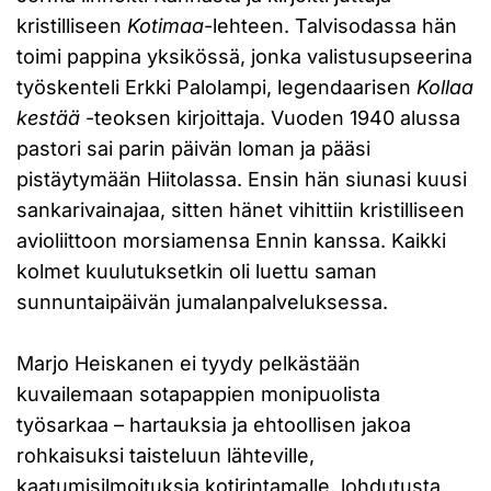
kristilliseen
Kotimaa
-lehteen. Talvisodassa hän
toimi pappina yksikössä, jonka valistusupseerina
työskenteli Erkki Palolampi, legendaarisen
Kollaa
kestää
-teoksen kirjoittaja. Vuoden 1940 alussa
pastori sai parin päivän loman ja pääsi
pistäytymään Hiitolassa. Ensin hän siunasi kuusi
sankarivainajaa, sitten hänet vihittiin kristilliseen
avioliittoon morsiamensa Ennin kanssa. Kaikki
kolmet kuulutuksetkin oli luettu saman
sunnuntaipäivän jumalanpalveluksessa.
Marjo Heiskanen ei tyydy pelkästään
kuvailemaan sotapappien monipuolista
työsarkaa – hartauksia ja ehtoollisen jakoa
rohkaisuksi taisteluun lähteville,
kaatumisilmoituksia kotirintamalle, lohdutusta