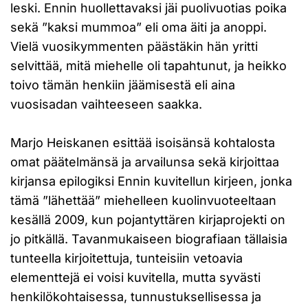
leski. Ennin huollettavaksi jäi puolivuotias poika
sekä ”kaksi mummoa” eli oma äiti ja anoppi.
Vielä vuosikymmenten päästäkin hän yritti
selvittää, mitä miehelle oli tapahtunut, ja heikko
toivo tämän henkiin jäämisestä eli aina
vuosisadan vaihteeseen saakka.
Marjo Heiskanen esittää isoisänsä kohtalosta
omat päätelmänsä ja arvailunsa sekä kirjoittaa
kirjansa epilogiksi Ennin kuvitellun kirjeen, jonka
tämä ”lähettää” miehelleen kuolinvuoteeltaan
kesällä 2009, kun pojantyttären kirjaprojekti on
jo pitkällä. Tavanmukaiseen biografiaan tällaisia
tunteella kirjoitettuja, tunteisiin vetoavia
elementtejä ei voisi kuvitella, mutta syvästi
henkilökohtaisessa, tunnustuksellisessa ja