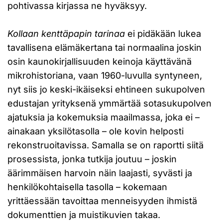
pohtivassa kirjassa ne hyväksyy.
Kollaan kenttäpapin tarinaa
ei pidäkään lukea
tavallisena elämäkertana tai normaalina joskin
osin kaunokirjallisuuden keinoja käyttävänä
mikrohistoriana, vaan 1960-luvulla syntyneen,
nyt siis jo keski-ikäiseksi ehtineen sukupolven
edustajan yrityksenä ymmärtää sotasukupolven
ajatuksia ja kokemuksia maailmassa, joka ei –
ainakaan yksilötasolla – ole kovin helposti
rekonstruoitavissa. Samalla se on raportti siitä
prosessista, jonka tutkija joutuu – joskin
äärimmäisen harvoin näin laajasti, syvästi ja
henkilökohtaisella tasolla – kokemaan
yrittäessään tavoittaa menneisyyden ihmistä
dokumenttien ja muistikuvien takaa.