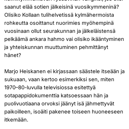
saanut elää sotien jälkeisinä vuosikymmeninä?
Olisiko Kollaan tulihelvetissä kylmähermoista
rohkeutta osoittanut nuorimies myöhempinä
vuosinaan ollut seurakunnan ja jälkeläistensä
pelkäämä ankara hahmo vai olisiko ikääntyminen
ja yhteiskunnan muuttuminen pehmittänyt
hänet?
Marjo Heiskanen ei kirjassaan säästele itseään ja
sukuaan, vaan kertoo esimerkiksi sen, miten
1970–80-luvulla televisiossa esitettyä
sotapappidokumenttia katsoessaan hän ja
puolivuotiaana orvoksi jäänyt isä jähmettyvät
paikoilleen, isoäiti pakenee toiseen huoneeseen
itkemään.