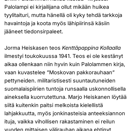
Palolampi ei kirjailijana ollut mikään huikea
tyylitaituri, mutta hänellä oli kyky tehdä tarkkoja
havaintoja ja koota myös lähipiirinsä käsiin
jääneet tiedonsirpaleet.
Jorma Heiskasen teos
Kenttäpappina Kollaalla
ilmestyi toukokuussa 1941. Teos ei ole kestänyt
aikaa ollenkaan niin hyvin kuin Palolammen kirja,
vaan kuvastelee ”Moskovan pakkorauhaan”
pettyneiden. militaristisesti suuntautuneiden
suomalaispiirien tuntoja runsaalla uskonnollisella
aineksella kuorrutettuna. Marjo Heiskanen löytää
siitä kuitenkin paitsi melkoista kielellistä
lahjakkuutta, myös jonkinasteisia anteeksiannon
ituja, vaikka vihollisen rakastaminen ei reilun
vuoden mittaisen välirauhan aikana ehtinyt