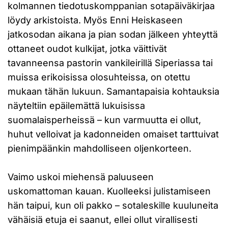
kolmannen tiedotuskomppanian sotapäiväkirjaa
löydy arkistoista. Myös Enni Heiskaseen
jatkosodan aikana ja pian sodan jälkeen yhteyttä
ottaneet oudot kulkijat, jotka väittivät
tavanneensa pastorin vankileirillä Siperiassa tai
muissa erikoisissa olosuhteissa, on otettu
mukaan tähän lukuun. Samantapaisia kohtauksia
näyteltiin epäilemättä lukuisissa
suomalaisperheissä – kun varmuutta ei ollut,
huhut velloivat ja kadonneiden omaiset tarttuivat
pienimpäänkin mahdolliseen oljenkorteen.
Vaimo uskoi miehensä paluuseen
uskomattoman kauan. Kuolleeksi julistamiseen
hän taipui, kun oli pakko – sotaleskille kuuluneita
vähäisiä etuja ei saanut, ellei ollut virallisesti