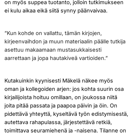
on myös suppea tuotanto, jolloin tutkimukseen
ei kulu aikaa eikä siitä synny päänvaivaa.
”Kun kohde on vallattu, tämän kirjojen,
kirjeenvaihdon ja muun materiaalin päälle tutkija
asettuu makaamaan mustasukkaisesti
aarrettaan ja jopa hautakiveä vartioiden.”
Kutakuinkin kyynisesti Mäkelä näkee myös
oman ja kollegoiden arjen: jos kohta suurin osa
kirjailijoista hoituu omillaan, on joukossa niitä
joita pitää passata ja paapoa päivin ja öin. On
pidettävä yhteyttä, kyseltävä työn edistymisestä,
autettava rahapulassa, järjestettävä retkiä,
toimittava seuramiehenä ja -naisena. Tilanne on