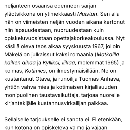
neljänteen osaansa edenneen sarjan
yläotsikkona on ytimekkäästi
Muistan
. Sen alla
hän on viimeisten neljän vuoden aikana kertonut
niin lapsuudestaan, nuoruudestaan kuin
opiskeluvuosistaan opettajakorkeakoulussa. Nyt
käsillä oleva teos alkaa syyskuusta 1967, jolloin
Mäkelä on julkaissut kaksi romaania (
Matkoilla
kaiken aikaa
ja
Kylliksi, liikaa
, molemmat 1965) ja
kolmas,
Kotimies
, on ilmestymäisillään. Ne on
kustantanut Otava, ja runoilija Tuomas Anhava,
yhtiön vahva mies ja kotimaisen kirjallisuuden
monipuolinen taustavaikuttaja, tarjoaa nuorelle
kirjantekijälle kustannusvirkailijan paikkaa.
Sellaiselle tarjoukselle ei sanota ei. Ei etenkään,
kun kotona on opiskeleva vaimo ja vajaan