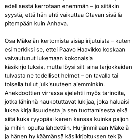
edellisestä kerrotaan enemmän – jo siitäkin
syystä, että hän ehti vaikuttaa Otavan sisällä
pitempään kuin Anhava.
Osa Mäkelän kertomista sisäpiirijutuista – kuten
esimerkiksi se, ettei Paavo Haavikko koskaan
vaivautunut lukemaan kokonaisia
käsikirjoituksia, mutta löysi silti aina tarjokkaiden
tulvasta ne todelliset helmet – on tavalla tai
toisella tullut julkisuuteen aiemminkin.
Anekdoottien virrassa ajelehtii myös tarinoita,
jotka lähinnä haukotuttavat lukijaa, joka haluaisi
lukea kirjallisuudesta ja sen tuottamisesta eikä
siitä kuka ryyppäsi kenen kanssa kuinka paljon
ja mihin lopulta lähdettiin. Hurjimmillaan Mäkelä
ja hänen hylkäämänsä käsikirjoituksen tekijä