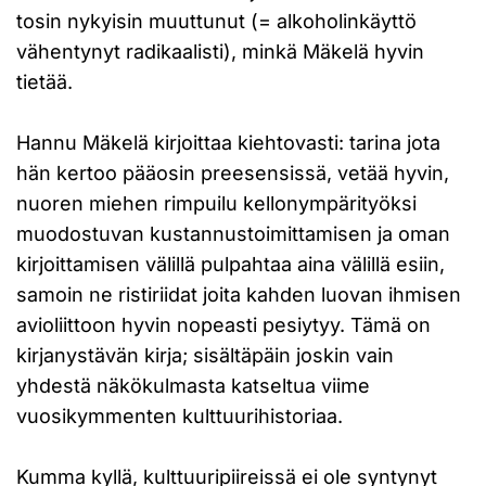
tosin nykyisin muuttunut (= alkoholinkäyttö
vähentynyt radikaalisti), minkä Mäkelä hyvin
tietää.
Hannu Mäkelä kirjoittaa kiehtovasti: tarina jota
hän kertoo pääosin preesensissä, vetää hyvin,
nuoren miehen rimpuilu kellonympärityöksi
muodostuvan kustannustoimittamisen ja oman
kirjoittamisen välillä pulpahtaa aina välillä esiin,
samoin ne ristiriidat joita kahden luovan ihmisen
avioliittoon hyvin nopeasti pesiytyy. Tämä on
kirjanystävän kirja; sisältäpäin joskin vain
yhdestä näkökulmasta katseltua viime
vuosikymmenten kulttuurihistoriaa.
Kumma kyllä, kulttuuripiireissä ei ole syntynyt