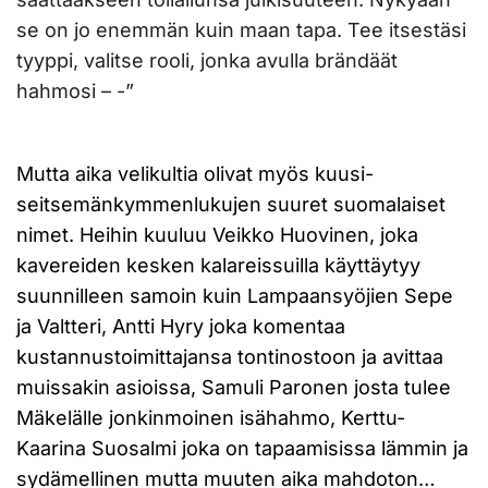
se on jo enemmän kuin maan tapa. Tee itsestäsi
tyyppi, valitse rooli, jonka avulla brändäät
hahmosi – -”
Mutta aika velikultia olivat myös kuusi-
seitsemänkymmenlukujen suuret suomalaiset
nimet. Heihin kuuluu Veikko Huovinen, joka
kavereiden kesken kalareissuilla käyttäytyy
suunnilleen samoin kuin Lampaansyöjien Sepe
ja Valtteri, Antti Hyry joka komentaa
kustannustoimittajansa tontinostoon ja avittaa
muissakin asioissa, Samuli Paronen josta tulee
Mäkelälle jonkinmoinen isähahmo, Kerttu-
Kaarina Suosalmi joka on tapaamisissa lämmin ja
sydämellinen mutta muuten aika mahdoton…