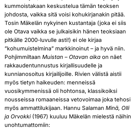
kummoistakaan keskustelua tämän teoksen
johdosta, vaikka sitä voisi kohukirjanakin pitää.
Tosin Mäkelän nykyinen kustantaja (joka ei siis
ole Otava vaikka se julkaisikin hänen teoksiaan
pitkälle 2000-luvulle asti!) ei ole kirjaa
”kohumuistelmina” markkinoinut – ja hyvä niin.
Pohjimmiltaan
Muistan – Otavan aika
on näet
rakkaudentunnustus kirjallisuudelle ja
kunnianosoitus kirjailijoille. Rivien välistä aistii
myös tietyn haikeuden: menneissä
vuosikymmenissä oli hohtonsa, klassikoiksi
nousseissa romaaneissa vetovoimaa joka tehosi
myös ammattilukijaan. Hannu Salaman
Minä, Olli
ja Orvokki
(1967) kuuluu Mäkelän mielestä näihin
unohtumattomiin: