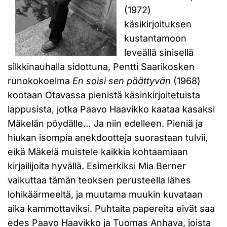
(1972)
käsikirjoituksen
kustantamoon
leveällä sinisellä
silkkinauhalla sidottuna, Pentti Saarikosken
runokokoelma
En soisi sen päättyvän
(1968)
kootaan Otavassa pienistä käsinkirjoitetuista
lappusista, jotka Paavo Haavikko kaataa kasaksi
Mäkelän pöydälle… Ja niin edelleen. Pieniä ja
hiukan isompia anekdootteja suorastaan tulvii,
eikä Mäkelä muistele kaikkia kohtaamiaan
kirjailijoita hyvällä. Esimerkiksi Mia Berner
vaikuttaa tämän teoksen perusteella lähes
lohikäärmeeltä, ja muutama muukin kuvataan
aika kammottaviksi. Puhtaita papereita eivät saa
edes Paavo Haavikko ja Tuomas Anhava, joista