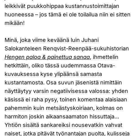
leikkivät puukkohippaa kustannustoimittajan
huoneessa – jos tämä ei ole toilailua niin ei sitten
mikään!
Minä, joka viime keväänä luin Juhani
Salokanteleen Renqvist-Reenpää-sukuhistorian
Hengen paloa & painettua sanaa
, ihmettelin
hetkittäin, oliko tässä uudemmassa Otava-
kuvauksessa kyse ylipäänsä samasta
kustantamosta. Osa suvun jäsenistä nimittäin
näyttäytyy varsin negatiivisessa valossa: yhden
käsissä ei raha pysy, toinen komentaa alaisiaan
pahemmin kuin metsästyskoiriaan, kolmas on
harmiton joskin aikaansaamaton hissuttaja…
Yhtiön sisältä sankareiksi nousevatkin vahvat
naiset, jotka pitävät työnantajan puolta, kulisseja