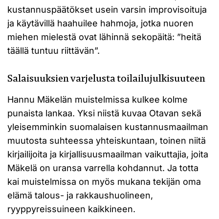
kustannuspäätökset usein varsin improvisoituja
ja käytävillä haahuilee hahmoja, jotka nuoren
miehen mielestä ovat lähinnä sekopäitä: ”heitä
täällä tuntuu riittävän”.
Salaisuuksien varjelusta toilailujulkisuuteen
Hannu Mäkelän muistelmissa kulkee kolme
punaista lankaa. Yksi niistä kuvaa Otavan sekä
yleisemminkin suomalaisen kustannusmaailman
muutosta suhteessa yhteiskuntaan, toinen niitä
kirjailijoita ja kirjallisuusmaailman vaikuttajia, joita
Mäkelä on uransa varrella kohdannut. Ja totta
kai muistelmissa on myös mukana tekijän oma
elämä talous- ja rakkaushuolineen,
ryyppyreissuineen kaikkineen.