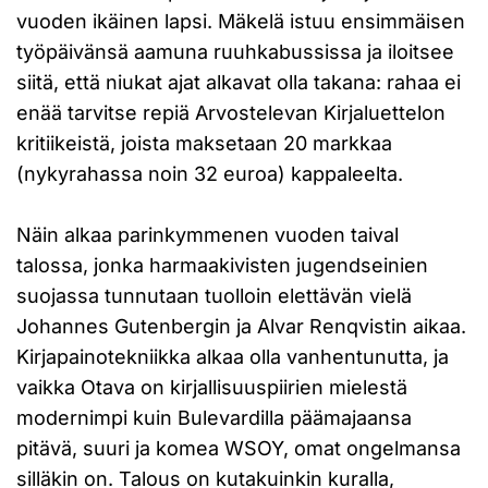
vuoden ikäinen lapsi. Mäkelä istuu ensimmäisen
työpäivänsä aamuna ruuhkabussissa ja iloitsee
siitä, että niukat ajat alkavat olla takana: rahaa ei
enää tarvitse repiä Arvostelevan Kirjaluettelon
kritiikeistä, joista maksetaan 20 markkaa
(nykyrahassa noin 32 euroa) kappaleelta.
Näin alkaa parinkymmenen vuoden taival
talossa, jonka harmaakivisten jugendseinien
suojassa tunnutaan tuolloin elettävän vielä
Johannes Gutenbergin ja Alvar Renqvistin aikaa.
Kirjapainotekniikka alkaa olla vanhentunutta, ja
vaikka Otava on kirjallisuuspiirien mielestä
modernimpi kuin Bulevardilla päämajaansa
pitävä, suuri ja komea WSOY, omat ongelmansa
silläkin on. Talous on kutakuinkin kuralla,