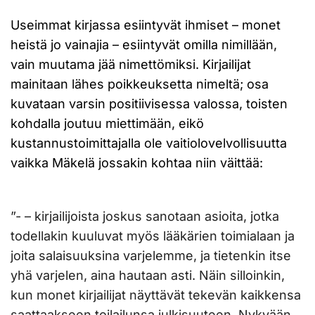
Useimmat kirjassa esiintyvät ihmiset – monet
heistä jo vainajia – esiintyvät omilla nimillään,
vain muutama jää nimettömiksi. Kirjailijat
mainitaan lähes poikkeuksetta nimeltä; osa
kuvataan varsin positiivisessa valossa, toisten
kohdalla joutuu miettimään, eikö
kustannustoimittajalla ole vaitiolovelvollisuutta
vaikka Mäkelä jossakin kohtaa niin väittää:
”- – kirjailijoista joskus sanotaan asioita, jotka
todellakin kuuluvat myös lääkärien toimialaan ja
joita salaisuuksina varjelemme, ja tietenkin itse
yhä varjelen, aina hautaan asti. Näin silloinkin,
kun monet kirjailijat näyttävät tekevän kaikkensa
saattaakseen toilailunsa julkisuuteen. Nykyään