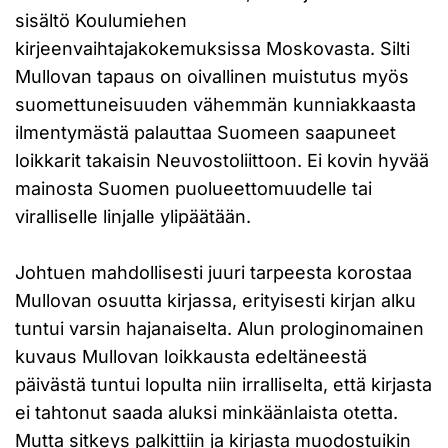
sisältö Koulumiehen
kirjeenvaihtajakokemuksissa Moskovasta. Silti
Mullovan tapaus on oivallinen muistutus myös
suomettuneisuuden vähemmän kunniakkaasta
ilmentymästä palauttaa Suomeen saapuneet
loikkarit takaisin Neuvostoliittoon. Ei kovin hyvää
mainosta Suomen puolueettomuudelle tai
viralliselle linjalle ylipäätään.
Johtuen mahdollisesti juuri tarpeesta korostaa
Mullovan osuutta kirjassa, erityisesti kirjan alku
tuntui varsin hajanaiselta. Alun prologinomainen
kuvaus Mullovan loikkausta edeltäneestä
päivästä tuntui lopulta niin irralliselta, että kirjasta
ei tahtonut saada aluksi minkäänlaista otetta.
Mutta sitkeys palkittiin ja kirjasta muodostuikin