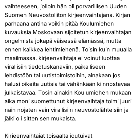
vaihteeseen, jolloin hän oli porvarillisen Uuden
Suomen Neuvostoliiton kirjeenvaihtajana. Kirjan
parhaana antina voikin pitää Koulumiehen
kuvauksia Moskovaan sijoitetun kirjeenvaihtajan
ongelmista jokapäiväisessä elämässä, mutta
ennen kaikkea lehtimiehenä. Toisin kuin muualla
maailmassa, kirjeenvaihtaja ei voinut luottaa
virallisiin tiedotuskanaviin, paikalliseen
lehdistöön tai uutistoimistoihin, ainakaan jos
halusi oikeita uutisia tai vähänkään kiinnostavaa
julkaistavaa. Tosin ainakin Koulumiehen mukaan
aika moni suomettunut kirjeenvaihtaja toimi juuri
näin nojaten vain virallisiin neuvostolähteisiin ja
jälki oli sitten sen mukaista.
Kirjeenvaihtajat toisaalta joutuivat