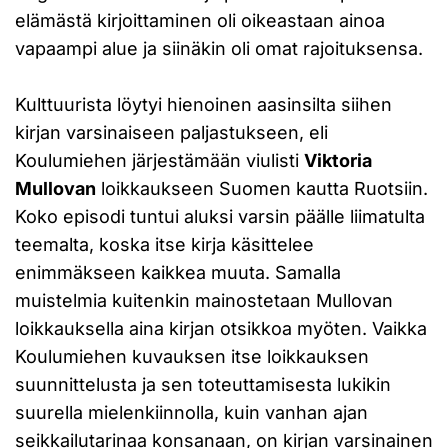
elämästä kirjoittaminen oli oikeastaan ainoa
vapaampi alue ja siinäkin oli omat rajoituksensa.
Kulttuurista löytyi hienoinen aasinsilta siihen
kirjan varsinaiseen paljastukseen, eli
Koulumiehen järjestämään viulisti
Viktoria
Mullovan
loikkaukseen Suomen kautta Ruotsiin.
Koko episodi tuntui aluksi varsin päälle liimatulta
teemalta, koska itse kirja käsittelee
enimmäkseen kaikkea muuta. Samalla
muistelmia kuitenkin mainostetaan Mullovan
loikkauksella aina kirjan otsikkoa myöten. Vaikka
Koulumiehen kuvauksen itse loikkauksen
suunnittelusta ja sen toteuttamisesta lukikin
suurella mielenkiinnolla, kuin vanhan ajan
seikkailutarinaa konsanaan, on kirjan varsinainen