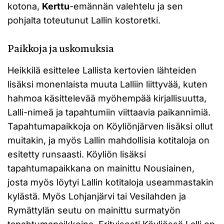
kotona,
Kerttu
-emännän valehtelu ja sen
pohjalta toteutunut Lallin kostoretki.
Paikkoja ja uskomuksia
Heikkilä esittelee Lallista kertovien lähteiden
lisäksi monenlaista muuta Lalliin liittyvää, kuten
hahmoa käsittelevää myöhempää kirjallisuutta,
Lalli-nimeä ja tapahtumiin viittaavia paikannimiä.
Tapahtumapaikkoja on Köyliönjärven lisäksi ollut
muitakin, ja myös Lallin mahdollisia kotitaloja on
esitetty runsaasti. Köyliön lisäksi
tapahtumapaikkana on mainittu Nousiainen,
josta myös löytyi Lallin kotitaloja useammastakin
kylästä. Myös Lohjanjärvi tai Vesilahden ja
Rymättylän seutu on mainittu surmatyön