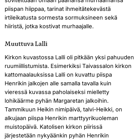
soviteltuaan omaan päähänsä murhaamansa
piispan hiippaa, tarinat ihmeitätekevästä
irtileikatusta sormesta sormuksineen sekä
hiiristä, jotka kostivat murhaajalle.
Muuttuva Lalli
Kirkon kuvastossa Lalli oli pitkään yksi pahuuden
ruumiillistumista. Esimerkiksi Taivassalon kirkon
kattomaalauksissa Lalli on kuvattu piispa
Henrikin jalkojen alle samalla tavalla kuin
vieressä kuvassa paholaiseksi mielletty
lohikäärme pyhän Margaretan jalkoihin.
Tammikuun Heikin nimipäivä, talvi-Heikki, on
alkujaan piispa Henrikin marttyyrikuoleman
muistopäivä. Katolisen kirkon piirissä
järjestetään nykyäänkin pyhän Henrikin