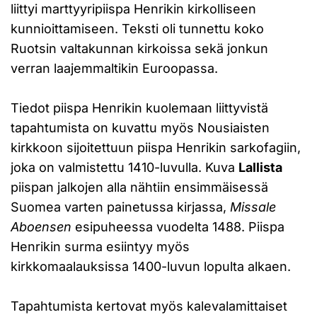
liittyi marttyyripiispa Henrikin kirkolliseen
kunnioittamiseen. Teksti oli tunnettu koko
Ruotsin valtakunnan kirkoissa sekä jonkun
verran laajemmaltikin Euroopassa.
Tiedot piispa Henrikin kuolemaan liittyvistä
tapahtumista on kuvattu myös Nousiaisten
kirkkoon sijoitettuun piispa Henrikin sarkofagiin,
joka on valmistettu 1410-luvulla. Kuva
Lallista
piispan jalkojen alla nähtiin ensimmäisessä
Suomea varten painetussa kirjassa,
Missale
Aboensen
esipuheessa vuodelta 1488. Piispa
Henrikin surma esiintyy myös
kirkkomaalauksissa 1400-luvun lopulta alkaen.
Tapahtumista kertovat myös kalevalamittaiset