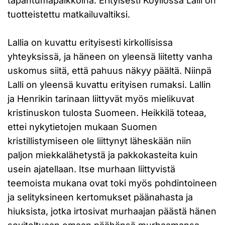
tapahtumapaikkoina. Erityisesti Köyliössä Lalli on
tuotteistettu matkailuvaltiksi.
Lallia on kuvattu erityisesti kirkollisissa
yhteyksissä, ja häneen on yleensä liitetty vanha
uskomus siitä, että pahuus näkyy päältä. Niinpä
Lalli on yleensä kuvattu erityisen rumaksi. Lallin
ja Henrikin tarinaan liittyvät myös mielikuvat
kristinuskon tulosta Suomeen. Heikkilä toteaa,
ettei nykytietojen mukaan Suomen
kristillistymiseen ole liittynyt läheskään niin
paljon miekkalähetystä ja pakkokasteita kuin
usein ajatellaan. Itse murhaan liittyvistä
teemoista mukana ovat toki myös pohdintoineen
ja selityksineen kertomukset päänahasta ja
hiuksista, jotka irtosivat murhaajan päästä hänen