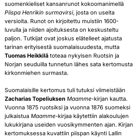
suomenkieliset kansanrunot kokoomanimellä
Piispa Henrikin surmavirsi
, josta on useita
versioita. Runot on kirjoitettu muistiin 1600-
luvulla ja niiden ajoituksesta on keskusteltu
paljon. Tutkijat ovat joskus elätelleet ajatusta
tarinan erityisestä suomalaisuudesta, mutta
Tuomas Heikkilä
toteaa nykyisen Ruotsin ja
Norjan seuduilla tunnetun lähes sata kertomusta
kirkonmiehen surmasta.
Suomalaisille kertomus tuli tutuksi viimeistään
Zacharias Topeliuksen
Maamme-
kirjan kautta.
Vuonna 1875 ruotsiksi ja vuonna 1876 suomeksi
julkaistua
Maamme-
kirjaa käytettiin alakoulujen
lukukirjana useiden vuosikymmenten ajan. Kirjan
kertomuksessa kuvattiin piispan käynti Lallin