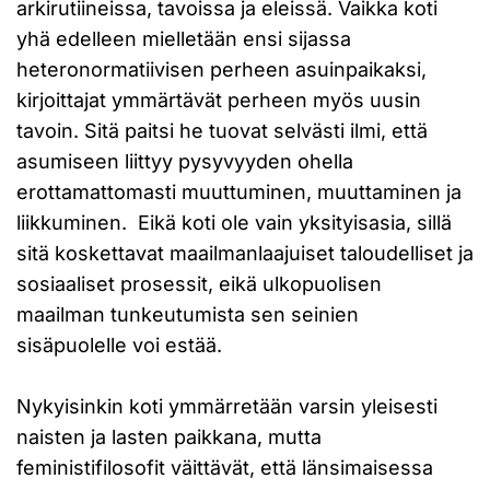
arkirutiineissa, tavoissa ja eleissä. Vaikka koti
yhä edelleen mielletään ensi sijassa
heteronormatiivisen perheen asuinpaikaksi,
kirjoittajat ymmärtävät perheen myös uusin
tavoin. Sitä paitsi he tuovat selvästi ilmi, että
asumiseen liittyy pysyvyyden ohella
erottamattomasti muuttuminen, muuttaminen ja
liikkuminen. Eikä koti ole vain yksityisasia, sillä
sitä koskettavat maailmanlaajuiset taloudelliset ja
sosiaaliset prosessit, eikä ulkopuolisen
maailman tunkeutumista sen seinien
sisäpuolelle voi estää.
Nykyisinkin koti ymmärretään varsin yleisesti
naisten ja lasten paikkana, mutta
feministifilosofit väittävät, että länsimaisessa