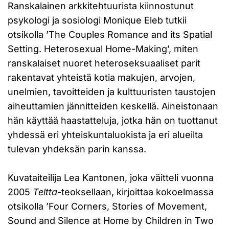
Ranskalainen arkkitehtuurista kiinnostunut
psykologi ja sosiologi Monique Eleb tutkii
otsikolla ’The Couples Romance and its Spatial
Setting. Heterosexual Home-Making’, miten
ranskalaiset nuoret heteroseksuaaliset parit
rakentavat yhteistä kotia makujen, arvojen,
unelmien, tavoitteiden ja kulttuuristen taustojen
aiheuttamien jännitteiden keskellä. Aineistonaan
hän käyttää haastatteluja, jotka hän on tuottanut
yhdessä eri yhteiskuntaluokista ja eri alueilta
tulevan yhdeksän parin kanssa.
Kuvataiteilija Lea Kantonen, joka väitteli vuonna
2005
Teltta
-teoksellaan, kirjoittaa kokoelmassa
otsikolla ’Four Corners, Stories of Movement,
Sound and Silence at Home by Children in Two