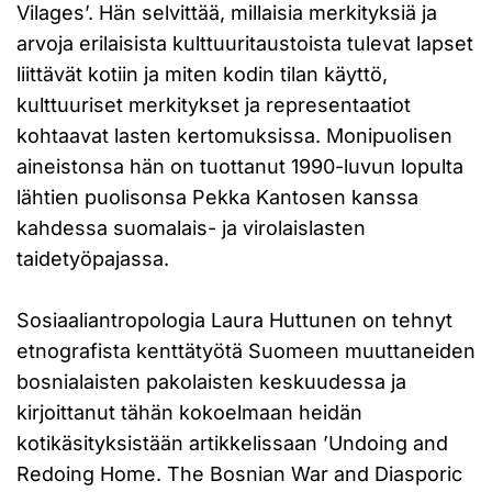
Vilages’. Hän selvittää, millaisia merkityksiä ja
arvoja erilaisista kulttuuritaustoista tulevat lapset
liittävät kotiin ja miten kodin tilan käyttö,
kulttuuriset merkitykset ja representaatiot
kohtaavat lasten kertomuksissa. Monipuolisen
aineistonsa hän on tuottanut 1990-luvun lopulta
lähtien puolisonsa Pekka Kantosen kanssa
kahdessa suomalais- ja virolaislasten
taidetyöpajassa.
Sosiaaliantropologia Laura Huttunen on tehnyt
etnografista kenttätyötä Suomeen muuttaneiden
bosnialaisten pakolaisten keskuudessa ja
kirjoittanut tähän kokoelmaan heidän
kotikäsityksistään artikkelissaan ’Undoing and
Redoing Home. The Bosnian War and Diasporic