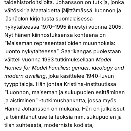
taidehistorioitsijoita. Johansson on tutkija, jonka
väitöskirja Maataidetta jäljittämässä: luonnon ja
läsnäolon kirjoitusta suomalaisessa
nykytaiteessa 1970–1995 ilmestyi vuonna 2005.
Nyt hänen kiinnostuksensa kohteena on
”Maiseman representaatioiden muunnoksia:
luonto nykytaiteessa”. Saarikangas puolestaan
väitteli vuonna 1993 tutkimuksellaan
Model
Homes for Model Families: gender, ideology and
modern dwelling
, joka käsittelee 1940-luvun
tyyppitaloja. Hän johtaa Kristiina-instituutissa
”Luonnon, maiseman ja sukupuolen esittäminen
ja aistiminen” -tutkimushanketta, jossa myös
Hanna Johansson on mukana. Hän on julkaissut
ja toimittanut useita teoksia mm. sukupuolen ja
tilan suhteesta, modernista kodista,