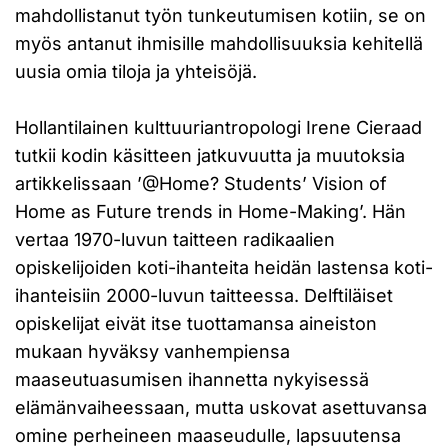
mahdollistanut työn tunkeutumisen kotiin, se on
myös antanut ihmisille mahdollisuuksia kehitellä
uusia omia tiloja ja yhteisöjä.
Hollantilainen kulttuuriantropologi Irene Cieraad
tutkii kodin käsitteen jatkuvuutta ja muutoksia
artikkelissaan ’@Home? Students’ Vision of
Home as Future trends in Home-Making’. Hän
vertaa 1970-luvun taitteen radikaalien
opiskelijoiden koti-ihanteita heidän lastensa koti-
ihanteisiin 2000-luvun taitteessa. Delftiläiset
opiskelijat eivät itse tuottamansa aineiston
mukaan hyväksy vanhempiensa
maaseutuasumisen ihannetta nykyisessä
elämänvaiheessaan, mutta uskovat asettuvansa
omine perheineen maaseudulle, lapsuutensa