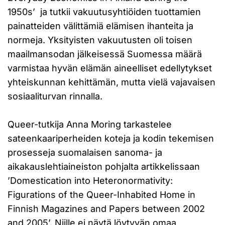
1950s’ ja tutkii vakuutusyhtiöiden tuottamien
painatteiden välittämiä elämisen ihanteita ja
normeja. Yksityisten vakuutusten oli toisen
maailmansodan jälkeisessä Suomessa määrä
varmistaa hyvän elämän aineelliset edellytykset
yhteiskunnan kehittämän, mutta vielä vajavaisen
sosiaaliturvan rinnalla.
Queer-tutkija Anna Moring tarkastelee
sateenkaariperheiden koteja ja kodin tekemisen
prosesseja suomalaisen sanoma- ja
aikakauslehtiaineiston pohjalta artikkelissaan
’Domestication into Heteronormativity:
Figurations of the Queer-Inhabited Home in
Finnish Magazines and Papers between 2002
and 2005’. Niille ei näytä löytyvän omaa