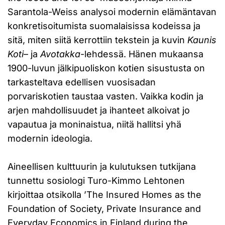
Sarantola-Weiss analysoi modernin elämäntavan
konkretisoitumista suomalaisissa kodeissa ja
sitä, miten siitä kerrottiin tekstein ja kuvin
Kaunis
Koti
– ja
Avotakka
-lehdessä. Hänen mukaansa
1900-luvun jälkipuoliskon kotien sisustusta on
tarkasteltava edellisen vuosisadan
porvariskotien taustaa vasten. Vaikka kodin ja
arjen mahdollisuudet ja ihanteet alkoivat jo
vapautua ja moninaistua, niitä hallitsi yhä
modernin ideologia.
Aineellisen kulttuurin ja kulutuksen tutkijana
tunnettu sosiologi Turo-Kimmo Lehtonen
kirjoittaa otsikolla ’The Insured Homes as the
Foundation of Society, Private Insurance and
Everyday Economics in Finland during the