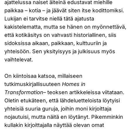
ajattelussa naiset äiteinä edustavat miehille
paikkaa – kotia – ja jäävät siten itse kodittomiksi.
Lukijan ei tarvitse niellä tätä ajatusta
kakistelematta, mutta se hänen on myönnettävä,
että kotikäsitys on vahvasti historiallinen, siis
sidoksissa aikaan, paikkaan, kulttuuriin ja
yhteisöön. Sen yksityisyys ja julkisuus myös
vaihtelevat.
On kiintoisaa katsoa, millaiseen
tutkimuskirjallisuuteen
Homes in
Transformation
– teoksen artikkeleissa viitataan.
Oletin etukäteen, että lähdeluetteloista löytyisi
yhteisiä suuria guruja, joihin moni kirjoittaja
nojautuisi, mutta näitä en löytänyt. Pikemminkin
kullakin kirjoittajalla näyttää olevan omat