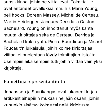
suosikkinsa, joihin he viittailevat. Toimittajille
ovat antaneet oivalluksia mm. Iris Maria Young,
bell hooks, Doreen Massey, Michel de Certeau,
Martin Heidegger, Jacques Derrida ja Gaston
Bachelard. Young on innoittanut myös kahta
muuta kirjoittajaa sekä de Certeau, Derrida ja
Bachelard kukin yhtä. Pierre Bourdieun ja Michel
Foucault’n julkaisuja, joihin kolme kirjoittajaa
viittaa, ei puolestaan löydy toimittajien listoilta.
Useimpiin aikaisempiin tutkijoihin viittaa vain yksi
kirjoittaja.
Painettuja representaatioita
Johansson ja Saarikangas ovat jakaneet kirjan
artikkelit aihepiirin mukaan neljään osaan, joihin
kuhunkin sisältyy kolme tai neljä kirjoitusta.