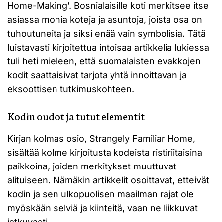
Home-Making’. Bosnialaisille koti merkitsee itse
asiassa monia koteja ja asuntoja, joista osa on
tuhoutuneita ja siksi enää vain symbolisia. Tätä
luistavasti kirjoitettua intoisaa artikkelia lukiessa
tuli heti mieleen, että suomalaisten evakkojen
kodit saattaisivat tarjota yhtä innoittavan ja
eksoottisen tutkimuskohteen.
Kodin oudot ja tutut elementit
Kirjan kolmas osio, Strangely Familiar Home,
sisältää kolme kirjoitusta kodeista ristiriitaisina
paikkoina, joiden merkitykset muuttuvat
alituiseen. Nämäkin artikkelit osoittavat, etteivät
kodin ja sen ulkopuolisen maailman rajat ole
myöskään selviä ja kiinteitä, vaan ne liikkuvat
jatkuvasti.