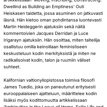
Dwellind as Building an Emptiness’ Outi
Heiskasen taidetta, jossa asuminen on jatkuvasti
läsnä. Hän kietoo oman pohdintansa luontevasti
Martin Heideggerin ajatuksiin sekä näitä
kommentoivien Jacques Derridan ja Luce
Irigarayn ajatuksiin. Hän osoittaa, miten taiteilija
osallistuu omilla keinoillaan feministiseen
keskusteluun kodin merkityksistä ja miten ne
radikalisoivat kodin, talon ja ruumiin väliset
suhteet.
Kalifornian valtionyliopistossa toimiva filosofi
James Tuedio, joka on paneutunut erityisesti
eurooppalaiseen ajatteluun, määrittelee kodin
lisäksi myös kodittomuutta artikkelissaan
’Ambiguities in the Locus of Home. Exilic Life and