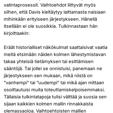
valintaprosessit. Vaihtoehdot liittyvät myös
siihen, että Davis kieltäytyy laittamasta naisiaan
mihinkään erityiseen järjestykseen. Hänellä
itsellään ei ole suosikkia. Tulkinnastaan hän
kirjoittaakin:
Eräät historialliset näkökulmat saattaisivat vaatia
meitä etsimään näiden kolmen lähestymistavan
takaa yhteisiä tietämyksen tai esittämisen
sääntöjä. Tai jollei se onnistuisi, panemaan ne
järjestykseen sen mukaan, mikä niistä on
”vanhempi” tai ”uudempi” tai mikä ajan mittaan
osoittautuisi muita toteuttamiskelpoisemmaksi.
Tällaisia tulkintatapoja tulisi välttää ja suosia sen
sijaan kaikkien kolmen mallin rinnakkaista
olemassaoloa. Vaihtoehtoisten mallien