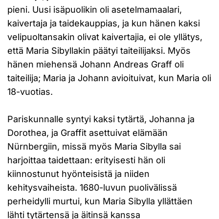
pieni. Uusi isäpuolikin oli asetelmamaalari,
kaivertaja ja taidekauppias, ja kun hänen kaksi
velipuoltansakin olivat kaivertajia, ei ole yllätys,
että Maria Sibyllakin päätyi taiteilijaksi. Myös
hänen miehensä Johann Andreas Graff oli
taiteilija; Maria ja Johann avioituivat, kun Maria oli
18-vuotias.
Pariskunnalle syntyi kaksi tytärtä, Johanna ja
Dorothea, ja Graffit asettuivat elämään
Nürnbergiin, missä myös Maria Sibylla sai
harjoittaa taidettaan: erityisesti hän oli
kiinnostunut hyönteisistä ja niiden
kehitysvaiheista. 1680-luvun puolivälissä
perheidylli murtui, kun Maria Sibylla yllättäen
lähti tytärtensä ja äitinsä kanssa