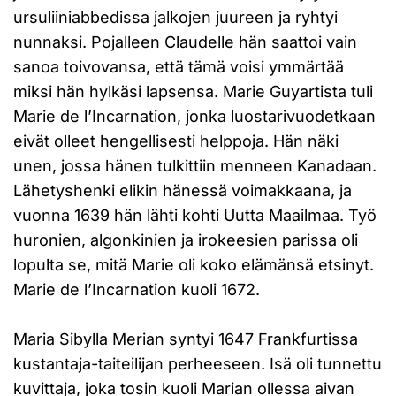
ursuliiniabbedissa jalkojen juureen ja ryhtyi
nunnaksi. Pojalleen Claudelle hän saattoi vain
sanoa toivovansa, että tämä voisi ymmärtää
miksi hän hylkäsi lapsensa. Marie Guyartista tuli
Marie de l’Incarnation, jonka luostarivuodetkaan
eivät olleet hengellisesti helppoja. Hän näki
unen, jossa hänen tulkittiin menneen Kanadaan.
Lähetyshenki elikin hänessä voimakkaana, ja
vuonna 1639 hän lähti kohti Uutta Maailmaa. Työ
huronien, algonkinien ja irokeesien parissa oli
lopulta se, mitä Marie oli koko elämänsä etsinyt.
Marie de l’Incarnation kuoli 1672.
Maria Sibylla Merian syntyi 1647 Frankfurtissa
kustantaja-taiteilijan perheeseen. Isä oli tunnettu
kuvittaja, joka tosin kuoli Marian ollessa aivan