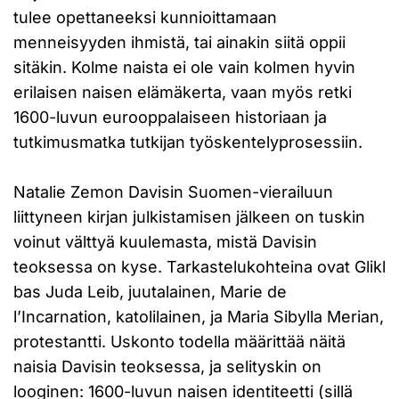
tulee opettaneeksi kunnioittamaan
menneisyyden ihmistä, tai ainakin siitä oppii
sitäkin. Kolme naista ei ole vain kolmen hyvin
erilaisen naisen elämäkerta, vaan myös retki
1600-luvun eurooppalaiseen historiaan ja
tutkimusmatka tutkijan työskentelyprosessiin.
Natalie Zemon Davisin Suomen-vierailuun
liittyneen kirjan julkistamisen jälkeen on tuskin
voinut välttyä kuulemasta, mistä Davisin
teoksessa on kyse. Tarkastelukohteina ovat Glikl
bas Juda Leib, juutalainen, Marie de
l’Incarnation, katolilainen, ja Maria Sibylla Merian,
protestantti. Uskonto todella määrittää näitä
naisia Davisin teoksessa, ja selityskin on
looginen: 1600-luvun naisen identiteetti (sillä