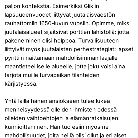
paljon kontekstia. Esimerkiksi Gliklin
lapsuudenvuodet liittyvät juutalaisväestön
rauhattomiin 1650-luvun vuosiin. Opimme, miksi
juutalaisalueet sijaitsivat porttien lähistöllä: jotta
pakeneminen olisi helppoa. Turvallisuuteen
liittyivät myös juutalaisten perhestrategiat: lapset
pyrittiin naittamaan mahdollisimman laajalle
maantieteelliselle alueelle, jotta joku voisi aina
tarjota muille turvapaikan tilanteiden
kärjistyessä.
Yhtä lailla hänen ansiokseen tulee lukea
menneisyydessä olleiden ihmisten edessä
olleiden vaihtoehtojen ja elämänratkaisujen
kunnioittaminen. Hän tuo esiin myös ne
mahdollisuudet, joita heillä olisi ollut ja erilaiset