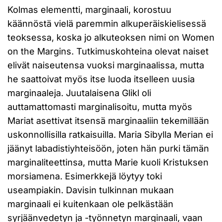
Kolmas elementti, marginaali, korostuu
käännöstä vielä paremmin alkuperäiskielisessä
teoksessa, koska jo alkuteoksen nimi on Women
on the Margins. Tutkimuskohteina olevat naiset
elivät naiseutensa vuoksi marginaalissa, mutta
he saattoivat myös itse luoda itselleen uusia
marginaaleja. Juutalaisena Glikl oli
auttamattomasti marginalisoitu, mutta myös
Mariat asettivat itsensä marginaaliin tekemillään
uskonnollisilla ratkaisuilla. Maria Sibylla Merian ei
jäänyt labadistiyhteisöön, joten hän purki tämän
marginaliteettinsa, mutta Marie kuoli Kristuksen
morsiamena. Esimerkkejä löytyy toki
useampiakin. Davisin tulkinnan mukaan
marginaali ei kuitenkaan ole pelkästään
syrjäänvedetyn ja -työnnetyn marginaali, vaan