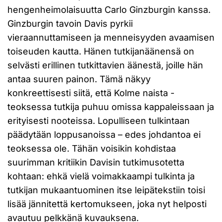
hengenheimolaisuutta Carlo Ginzburgin kanssa.
Ginzburgin tavoin Davis pyrkii
vieraannuttamiseen ja menneisyyden avaamisen
toiseuden kautta. Hänen tutkijanäänensä on
selvästi erillinen tutkittavien äänestä, joille hän
antaa suuren painon. Tämä näkyy
konkreettisesti siitä, että Kolme naista -
teoksessa tutkija puhuu omissa kappaleissaan ja
erityisesti nooteissa. Lopulliseen tulkintaan
päädytään loppusanoissa – edes johdantoa ei
teoksessa ole. Tähän voisikin kohdistaa
suurimman kritiikin Davisin tutkimusotetta
kohtaan: ehkä vielä voimakkaampi tulkinta ja
tutkijan mukaantuominen itse leipätekstiin toisi
lisää jännitettä kertomukseen, joka nyt helposti
avautuu pelkkänä kuvauksena.