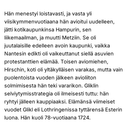
Hän menestyi loistavasti, ja vasta yli
viisikymmenvuotiaana hän avioitui uudelleen,
jätti kotikaupunkinsa Hampurin, sen
liikemaailman, ja muutti Metziin. Se oli
juutalaisille edelleen avoin kaupunki, vaikka
Nantesin edikti oli vaikeuttanut siellä asuvien
protestanttien elämää. Toisen aviomiehen,
Hirschin, koti oli yltäkylläisen varakas, mutta vain
puolentoista vuoden jälkeen avioliiton
solmimisesta hän teki vararikon. Gliklin
selviytymisstrategia oli ilmeisesti tuttu: hän
ryhtyi jälleen kauppiaaksi. Elämänsä viimeiset
vuodet Glikl eli Lothringenissa tyttärensä Esterin
luona. Hän kuoli 78-vuotiaana 1724.