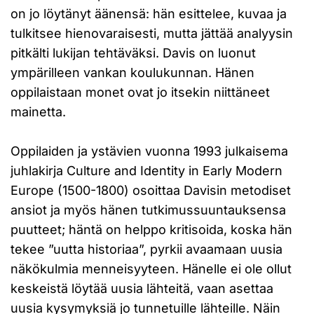
on jo löytänyt äänensä: hän esittelee, kuvaa ja
tulkitsee hienovaraisesti, mutta jättää analyysin
pitkälti lukijan tehtäväksi. Davis on luonut
ympärilleen vankan koulukunnan. Hänen
oppilaistaan monet ovat jo itsekin niittäneet
mainetta.
Oppilaiden ja ystävien vuonna 1993 julkaisema
juhlakirja Culture and Identity in Early Modern
Europe (1500-1800) osoittaa Davisin metodiset
ansiot ja myös hänen tutkimussuuntauksensa
puutteet; häntä on helppo kritisoida, koska hän
tekee ”uutta historiaa”, pyrkii avaamaan uusia
näkökulmia menneisyyteen. Hänelle ei ole ollut
keskeistä löytää uusia lähteitä, vaan asettaa
uusia kysymyksiä jo tunnetuille lähteille. Näin