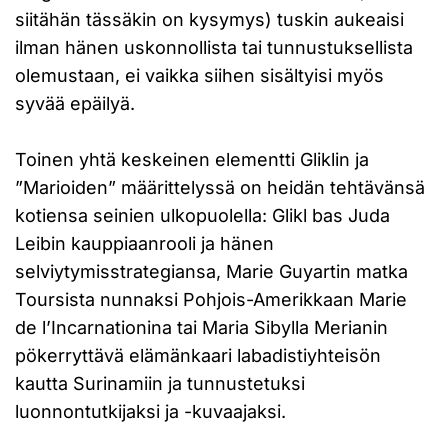
siitähän tässäkin on kysymys) tuskin aukeaisi
ilman hänen uskonnollista tai tunnustuksellista
olemustaan, ei vaikka siihen sisältyisi myös
syvää epäilyä.
Toinen yhtä keskeinen elementti Gliklin ja
”Marioiden” määrittelyssä on heidän tehtävänsä
kotiensa seinien ulkopuolella: Glikl bas Juda
Leibin kauppiaanrooli ja hänen
selviytymisstrategiansa, Marie Guyartin matka
Toursista nunnaksi Pohjois-Amerikkaan Marie
de l’Incarnationina tai Maria Sibylla Merianin
pökerryttävä elämänkaari labadistiyhteisön
kautta Surinamiin ja tunnustetuksi
luonnontutkijaksi ja -kuvaajaksi.