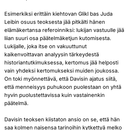
Esimerkiksi erittäin kiehtovan Glikl bas Juda
Leibin osuus teoksesta jää pitkälti hänen
elämäkertansa referoinniksi: lukijan vastuulle jää
liian suuri osa päätelmäketjun kutomisesta.
Lukijalle, joka itse on vakuuttunut
kaikenvoittavan analyysin tärkeydestä
historiantutkimuksessa, kertomus jää helposti
vain yhdeksi kertomukseksi muiden joukossa.
On toki myönnettävä, että Davisin ajatus siitä,
että menneisyys puhukoon puolestaan on yhtä
hyvin puolustettavissa kuin vastainenkin
päätelmä.
Davisin teoksen kiistaton ansio on se, että hän
saa kolmen naisensa tarinoihin kytkettyä melko