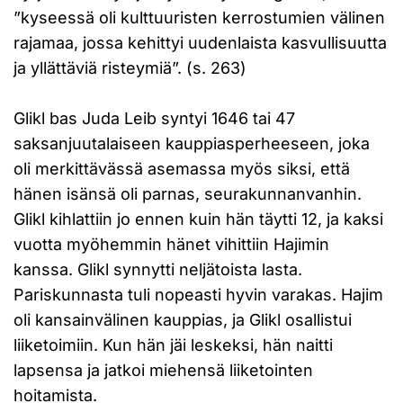
”kyseessä oli kulttuuristen kerrostumien välinen
rajamaa, jossa kehittyi uudenlaista kasvullisuutta
ja yllättäviä risteymiä”. (s. 263)
Glikl bas Juda Leib syntyi 1646 tai 47
saksanjuutalaiseen kauppiasperheeseen, joka
oli merkittävässä asemassa myös siksi, että
hänen isänsä oli parnas, seurakunnanvanhin.
Glikl kihlattiin jo ennen kuin hän täytti 12, ja kaksi
vuotta myöhemmin hänet vihittiin Hajimin
kanssa. Glikl synnytti neljätoista lasta.
Pariskunnasta tuli nopeasti hyvin varakas. Hajim
oli kansainvälinen kauppias, ja Glikl osallistui
liiketoimiin. Kun hän jäi leskeksi, hän naitti
lapsensa ja jatkoi miehensä liiketointen
hoitamista.