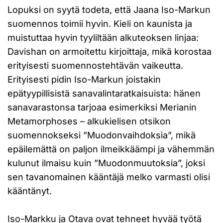
Lopuksi on syytä todeta, että Jaana Iso-Markun
suomennos toimii hyvin. Kieli on kaunista ja
muistuttaa hyvin tyyliltään alkuteoksen linjaa:
Davishan on armoitettu kirjoittaja, mikä korostaa
erityisesti suomennostehtävän vaikeutta.
Erityisesti pidin Iso-Markun joistakin
epätyypillisistä sanavalintaratkaisuista: hänen
sanavarastonsa tarjoaa esimerkiksi Merianin
Metamorphoses – alkukielisen otsikon
suomennokseksi ”Muodonvaihdoksia”, mikä
epäilemättä on paljon ilmeikkäämpi ja vähemmän
kulunut ilmaisu kuin ”Muodonmuutoksia”, joksi
sen tavanomainen kääntäjä melko varmasti olisi
kääntänyt.
Iso-Markku ja Otava ovat tehneet hyvää työtä