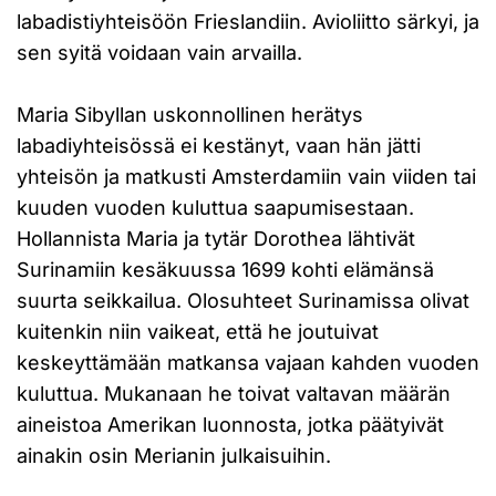
labadistiyhteisöön Frieslandiin. Avioliitto särkyi, ja
sen syitä voidaan vain arvailla.
Maria Sibyllan uskonnollinen herätys
labadiyhteisössä ei kestänyt, vaan hän jätti
yhteisön ja matkusti Amsterdamiin vain viiden tai
kuuden vuoden kuluttua saapumisestaan.
Hollannista Maria ja tytär Dorothea lähtivät
Surinamiin kesäkuussa 1699 kohti elämänsä
suurta seikkailua. Olosuhteet Surinamissa olivat
kuitenkin niin vaikeat, että he joutuivat
keskeyttämään matkansa vajaan kahden vuoden
kuluttua. Mukanaan he toivat valtavan määrän
aineistoa Amerikan luonnosta, jotka päätyivät
ainakin osin Merianin julkaisuihin.