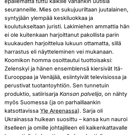
epäilemättä tuttu kaikille vähänkin uutisia
seuranneille. Mies on sukujuuriltaan juutalainen,
syntyjään ylempää keskiluokkaa ja
koulutukseltaan juristi. Lakimiehen ammattia hän
ei ole kuitenkaan harjoittanut pakollista parin
kuukauden harjoittelua lukuun ottamatta, sillä
harrastus eli näytteleminen vei mukanaan.
Koomikon homma osoittautui tuottoisaksi:
Zelenskyi ja hänen ensemblensä kiersivät Itä-
Eurooppaa ja Venäjää, esiintyivät televisiossa ja
perustivat tuotantoyhtiön. Sen tunnetuin
produktio, satiirisarja
Kansan palvelija
, on nähty
myös Suomessa (ja on parhaillaankin
katsottavissa
Yle Areenassa
). Sarja oli
Ukrainassa huikean suosittu – kansa kun nauroi
itselleen ja omille johtajilleen eli kaikenkattavalle