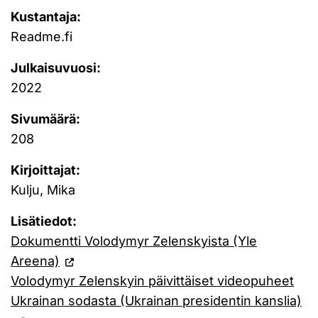
Kustantaja:
Readme.fi
Julkaisuvuosi:
2022
Sivumäärä:
208
Kirjoittajat:
Kulju, Mika
Lisätiedot:
Dokumentti Volodymyr Zelenskyista (Yle
Areena)
Volodymyr Zelenskyin päivittäiset videopuheet
Ukrainan sodasta (Ukrainan presidentin kanslia)