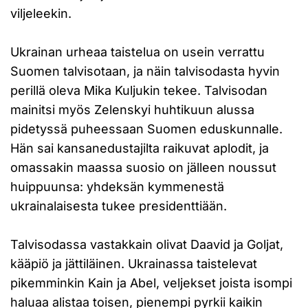
viljeleekin.
Ukrainan urheaa taistelua on usein verrattu
Suomen talvisotaan, ja näin talvisodasta hyvin
perillä oleva Mika Kuljukin tekee. Talvisodan
mainitsi myös Zelenskyi huhtikuun alussa
pidetyssä puheessaan Suomen eduskunnalle.
Hän sai kansanedustajilta raikuvat aplodit, ja
omassakin maassa suosio on jälleen noussut
huippuunsa: yhdeksän kymmenestä
ukrainalaisesta tukee presidenttiään.
Talvisodassa vastakkain olivat Daavid ja Goljat,
kääpiö ja jättiläinen. Ukrainassa taistelevat
pikemminkin Kain ja Abel, veljekset joista isompi
haluaa alistaa toisen, pienempi pyrkii kaikin