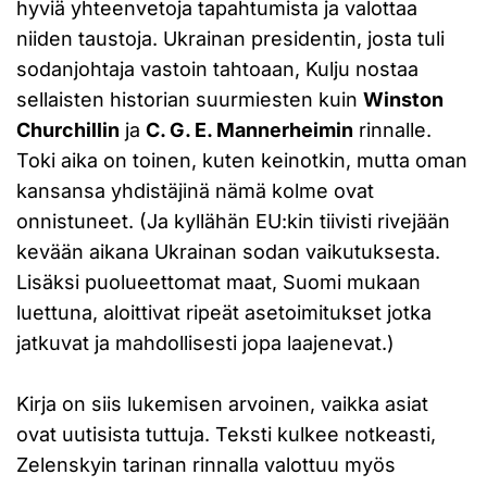
hyviä yhteenvetoja tapahtumista ja valottaa
niiden taustoja. Ukrainan presidentin, josta tuli
sodanjohtaja vastoin tahtoaan, Kulju nostaa
sellaisten historian suurmiesten kuin
Winston
Churchillin
ja
C. G. E. Mannerheimin
rinnalle.
Toki aika on toinen, kuten keinotkin, mutta oman
kansansa yhdistäjinä nämä kolme ovat
onnistuneet. (Ja kyllähän EU:kin tiivisti rivejään
kevään aikana Ukrainan sodan vaikutuksesta.
Lisäksi puolueettomat maat, Suomi mukaan
luettuna, aloittivat ripeät asetoimitukset jotka
jatkuvat ja mahdollisesti jopa laajenevat.)
Kirja on siis lukemisen arvoinen, vaikka asiat
ovat uutisista tuttuja. Teksti kulkee notkeasti,
Zelenskyin tarinan rinnalla valottuu myös