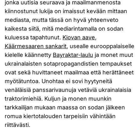
jonka uutisia seuraava ja maailmanmenosta
kiinnostunut lukija on imaissut kevään mittaan
mediasta, mutta tässä on hyvä yhteenveto
kaikesta siitä, mitä mediarintamalla on sodan
kuluessa tapahtunut.
Kiovan aave
,
Käärmesaaren sankarit
, usealle eurooppalaiselle
kielelle käännetty
Bayraktar-laulu
ja monet muut
ukrainalaisten sotapropagandistien tempaukset
ovat sekä huvittaneet maailmaa että herättäneet
myötätuntoa. Unohtaa ei sovi hyytyneitä
venäläisiä panssarivaunuja vetäviä ukrainalaisia
traktorimiehiä. Kuljun ja monen muunkin
tarkkailijan mukaan maassa on sodan jälkeen
romua kiertotalouden tarpeisiin vähintään
riittävästi.