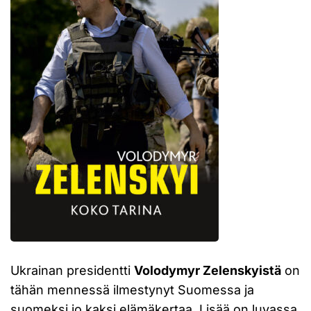
Ukrainan presidentti
Volodymyr Zelenskyistä
on
tähän mennessä ilmestynyt Suomessa ja
suomeksi jo kaksi elämäkertaa. Lisää on luvassa