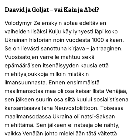
Daavid ja Goljat – vai Kain ja Abel?
Volodymyr Zelenskyin sotaa edeltävien
vaiheiden lisäksi Kulju käy lyhyesti läpi koko
Ukrainan historian noin vuodesta 1000 alkaen.
Se on lievästi sanottuna kirjava – ja traaginen.
Vuosisatojen varrelle mahtuu sekä
epämääräisen itsenäisyyden kausia että
miehitysjoukkoja milloin mistäkin
ilmansuunnasta. Ennen ensimmäistä
maailmansotaa maa oli osa keisarillista Venäjää,
sen jälkeen suurin osa siitä kuului sosialistisena
kansantasavaltana Neuvostoliittoon. Toisessa
maailmansodassa Ukraina oli natsi-Saksan
miehittämä. Sen jälkeen ei natseja ole nähty,
vaikka Venäjän johto mielellään tätä väitettä