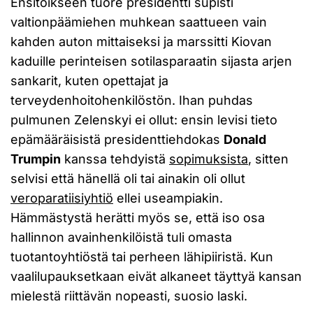
Ensitöikseen tuore presidentti supisti
valtionpäämiehen muhkean saattueen vain
kahden auton mittaiseksi ja marssitti Kiovan
kaduille perinteisen sotilasparaatin sijasta arjen
sankarit, kuten opettajat ja
terveydenhoitohenkilöstön. Ihan puhdas
pulmunen Zelenskyi ei ollut: ensin levisi tieto
epämääräisistä presidenttiehdokas
Donald
Trumpin
kanssa tehdyistä
sopimuksista
, sitten
selvisi että hänellä oli tai ainakin oli ollut
veroparatiisiyhtiö
ellei useampiakin.
Hämmästystä herätti myös se, että iso osa
hallinnon avainhenkilöistä tuli omasta
tuotantoyhtiöstä tai perheen lähipiiristä. Kun
vaalilupauksetkaan eivät alkaneet täyttyä kansan
mielestä riittävän nopeasti, suosio laski.