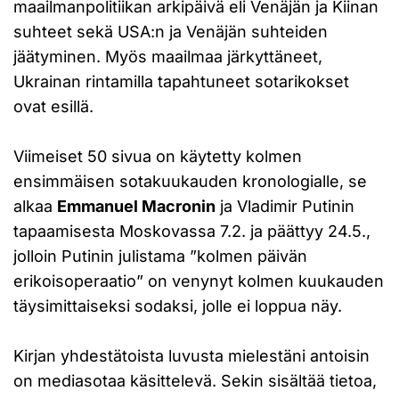
maailmanpolitiikan arkipäivä eli Venäjän ja Kiinan
suhteet sekä USA:n ja Venäjän suhteiden
jäätyminen. Myös maailmaa järkyttäneet,
Ukrainan rintamilla tapahtuneet sotarikokset
ovat esillä.
Viimeiset 50 sivua on käytetty kolmen
ensimmäisen sotakuukauden kronologialle, se
alkaa
Emmanuel Macronin
ja Vladimir Putinin
tapaamisesta Moskovassa 7.2. ja päättyy 24.5.,
jolloin Putinin julistama ”kolmen päivän
erikoisoperaatio” on venynyt kolmen kuukauden
täysimittaiseksi sodaksi, jolle ei loppua näy.
Kirjan yhdestätoista luvusta mielestäni antoisin
on mediasotaa käsittelevä. Sekin sisältää tietoa,