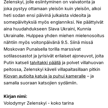
Zelenskyi, jolle esiintyminen on vaivatonta ja
joka pystyy ottamaan yleisön kuin yleisön, alkoi
heti sodan ensi päivinä julkaista videoita ja
somepäivityksiä myös englanniksi. Ne päättyivät
aina huudahdukseen Slava Ukraini, Kunnia
Ukrainalle. Hulppea yhden miehen mielenosoitus
nähtiin myös voitonpäivänä 9.5. Siinä missä
Moskovan Punaisella torilla marssivat
sotilasosastot ja jyrisivät erilaiset ajoneuvot, joita
Putin katseli
talvitakki päällä
ja polvet villahuovan
peitossa, Zelenskyi käveli villapaitasillaan pitkin
Kiovan autioita katuja ja puhui kameralle
– ja
samalla suoraan katsojien sydämiin.
Kirjan nimi:
Volodymyr Zelenskyi - koko tarina