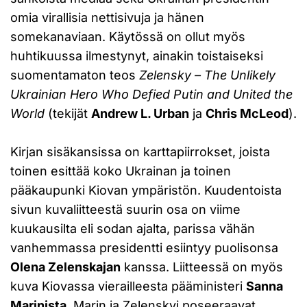
omia virallisia nettisivuja ja hänen
somekanaviaan. Käytössä on ollut myös
huhtikuussa ilmestynyt, ainakin toistaiseksi
suomentamaton teos
Zelensky – The Unlikely
Ukrainian Hero Who Defied Putin and United the
World
(tekijät
Andrew L. Urban
ja
Chris McLeod
).
Kirjan sisäkansissa on karttapiirrokset, joista
toinen esittää koko Ukrainan ja toinen
pääkaupunki Kiovan ympäristön. Kuudentoista
sivun kuvaliitteestä suurin osa on viime
kuukausilta eli sodan ajalta, parissa vähän
vanhemmassa presidentti esiintyy puolisonsa
Olena Zelenskajan
kanssa. Liitteessä on myös
kuva Kiovassa vierailleesta pääministeri
Sanna
Marinista
. Marin ja Zelenskyi poseeraavat