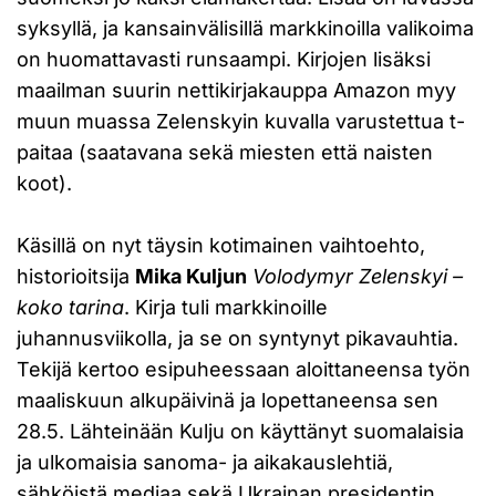
syksyllä, ja kansainvälisillä markkinoilla valikoima
on huomattavasti runsaampi. Kirjojen lisäksi
maailman suurin nettikirjakauppa Amazon myy
muun muassa Zelenskyin kuvalla varustettua t-
paitaa (saatavana sekä miesten että naisten
koot).
Käsillä on nyt täysin kotimainen vaihtoehto,
historioitsija
Mika Kuljun
Volodymyr Zelenskyi –
koko tarina
. Kirja tuli markkinoille
juhannusviikolla, ja se on syntynyt pikavauhtia.
Tekijä kertoo esipuheessaan aloittaneensa työn
maaliskuun alkupäivinä ja lopettaneensa sen
28.5. Lähteinään Kulju on käyttänyt suomalaisia
ja ulkomaisia sanoma- ja aikakauslehtiä,
sähköistä mediaa sekä Ukrainan presidentin