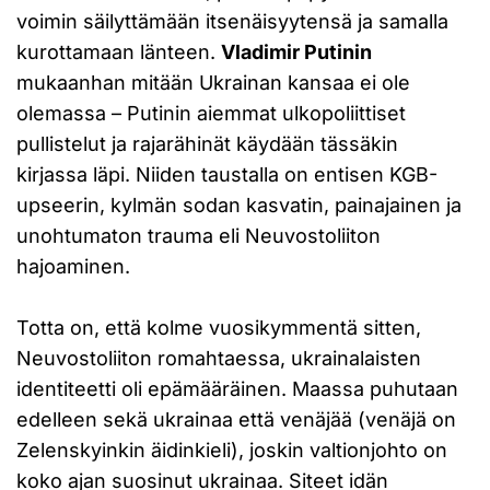
voimin säilyttämään itsenäisyytensä ja samalla
kurottamaan länteen.
Vladimir Putinin
mukaanhan mitään Ukrainan kansaa ei ole
olemassa – Putinin aiemmat ulkopoliittiset
pullistelut ja rajarähinät käydään tässäkin
kirjassa läpi. Niiden taustalla on entisen KGB-
upseerin, kylmän sodan kasvatin, painajainen ja
unohtumaton trauma eli Neuvostoliiton
hajoaminen.
Totta on, että kolme vuosikymmentä sitten,
Neuvostoliiton romahtaessa, ukrainalaisten
identiteetti oli epämääräinen. Maassa puhutaan
edelleen sekä ukrainaa että venäjää (venäjä on
Zelenskyinkin äidinkieli), joskin valtionjohto on
koko ajan suosinut ukrainaa. Siteet idän