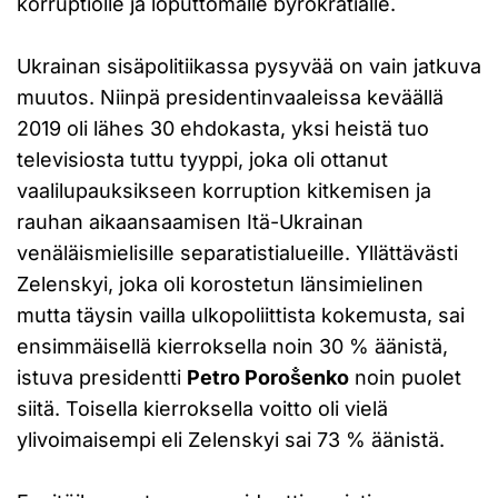
korruptiolle ja loputtomalle byrokratialle.
Ukrainan sisäpolitiikassa pysyvää on vain jatkuva
muutos. Niinpä presidentinvaaleissa keväällä
2019 oli lähes 30 ehdokasta, yksi heistä tuo
televisiosta tuttu tyyppi, joka oli ottanut
vaalilupauksikseen korruption kitkemisen ja
rauhan aikaansaamisen Itä-Ukrainan
venäläismielisille separatistialueille. Yllättävästi
Zelenskyi, joka oli korostetun länsimielinen
mutta täysin vailla ulkopoliittista kokemusta, sai
ensimmäisellä kierroksella noin 30 % äänistä,
istuva presidentti
Petro Poroṧenko
noin puolet
siitä. Toisella kierroksella voitto oli vielä
ylivoimaisempi eli Zelenskyi sai 73 % äänistä.