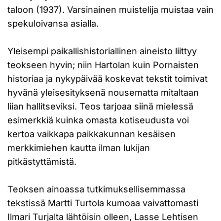
taloon (1937). Varsinainen muistelija muistaa vain
spekuloivansa asialla.
Yleisempi paikallishistoriallinen aineisto liittyy
teokseen hyvin; niin Hartolan kuin Pornaisten
historiaa ja nykypäivää koskevat tekstit toimivat
hyvänä yleisesityksenä nousematta mitaltaan
liian hallitseviksi. Teos tarjoaa siinä mielessä
esimerkkiä kuinka omasta kotiseudusta voi
kertoa vaikkapa paikkakunnan kesäisen
merkkimiehen kautta ilman lukijan
pitkästyttämistä.
Teoksen ainoassa tutkimuksellisemmassa
tekstissä Martti Turtola kumoaa vaivattomasti
Ilmari Turjalta lähtöisin olleen, Lasse Lehtisen