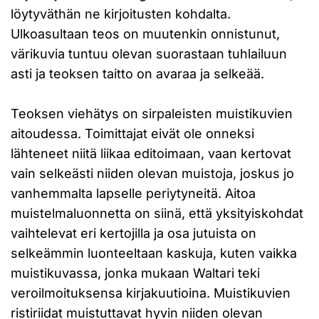
löytyväthän ne kirjoitusten kohdalta.
Ulkoasultaan teos on muutenkin onnistunut,
värikuvia tuntuu olevan suorastaan tuhlailuun
asti ja teoksen taitto on avaraa ja selkeää.
Teoksen viehätys on sirpaleisten muistikuvien
aitoudessa. Toimittajat eivät ole onneksi
lähteneet niitä liikaa editoimaan, vaan kertovat
vain selkeästi niiden olevan muistoja, joskus jo
vanhemmalta lapselle periytyneitä. Aitoa
muistelmaluonnetta on siinä, että yksityiskohdat
vaihtelevat eri kertojilla ja osa jutuista on
selkeämmin luonteeltaan kaskuja, kuten vaikka
muistikuvassa, jonka mukaan Waltari teki
veroilmoituksensa kirjakuutioina. Muistikuvien
ristiriidat muistuttavat hyvin niiden olevan