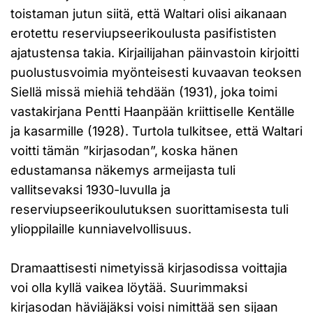
toistaman jutun siitä, että Waltari olisi aikanaan
erotettu reserviupseerikoulusta pasifististen
ajatustensa takia. Kirjailijahan päinvastoin kirjoitti
puolustusvoimia myönteisesti kuvaavan teoksen
Siellä missä miehiä tehdään (1931), joka toimi
vastakirjana Pentti Haanpään kriittiselle Kentälle
ja kasarmille (1928). Turtola tulkitsee, että Waltari
voitti tämän ”kirjasodan”, koska hänen
edustamansa näkemys armeijasta tuli
vallitsevaksi 1930-luvulla ja
reserviupseerikoulutuksen suorittamisesta tuli
ylioppilaille kunniavelvollisuus.
Dramaattisesti nimetyissä kirjasodissa voittajia
voi olla kyllä vaikea löytää. Suurimmaksi
kirjasodan häviäjäksi voisi nimittää sen sijaan