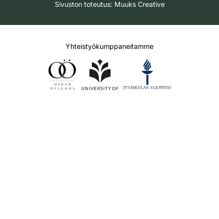
Sivuston toteutus:
Muuks Creative
Yhteistyökumppaneitamme