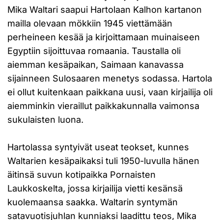
Mika Waltari saapui Hartolaan Kalhon kartanon
mailla olevaan mökkiin 1945 viettämään
perheineen kesää ja kirjoittamaan muinaiseen
Egyptiin sijoittuvaa romaania. Taustalla oli
aiemman kesäpaikan, Saimaan kanavassa
sijainneen Sulosaaren menetys sodassa. Hartola
ei ollut kuitenkaan paikkana uusi, vaan kirjailija oli
aiemminkin vieraillut paikkakunnalla vaimonsa
sukulaisten luona.
Hartolassa syntyivät useat teokset, kunnes
Waltarien kesäpaikaksi tuli 1950-luvulla hänen
äitinsä suvun kotipaikka Pornaisten
Laukkoskelta, jossa kirjailija vietti kesänsä
kuolemaansa saakka. Waltarin syntymän
satavuotisjuhlan kunniaksi laadittu teos, Mika