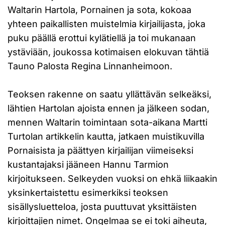
Waltarin Hartola, Pornainen ja sota, kokoaa
yhteen paikallisten muistelmia kirjailijasta, joka
puku päällä erottui kylätiellä ja toi mukanaan
ystäviään, joukossa kotimaisen elokuvan tähtiä
Tauno Palosta Regina Linnanheimoon.
Teoksen rakenne on saatu yllättävän selkeäksi,
lähtien Hartolan ajoista ennen ja jälkeen sodan,
mennen Waltarin toimintaan sota-aikana Martti
Turtolan artikkelin kautta, jatkaen muistikuvilla
Pornaisista ja päättyen kirjailijan viimeiseksi
kustantajaksi jääneen Hannu Tarmion
kirjoitukseen. Selkeyden vuoksi on ehkä liikaakin
yksinkertaistettu esimerkiksi teoksen
sisällysluetteloa, josta puuttuvat yksittäisten
kirjoittajien nimet. Ongelmaa se ei toki aiheuta,