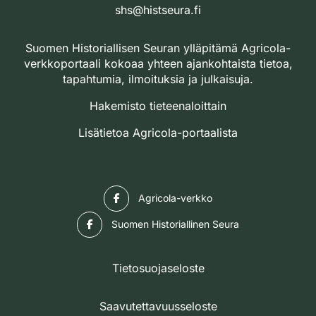
shs@histseura.fi
Suomen Historiallisen Seuran ylläpitämä Agricola-
verkkoportaali kokoaa yhteen ajankohtaista tietoa,
tapahtumia, ilmoituksia ja julkaisuja.
Hakemisto tieteenaloittain
Lisätietoa Agricola-portaalista
Facebook
Agricola-verkko
Facebook
Suomen Historiallinen Seura
Tietosuojaseloste
Saavutettavuusseloste