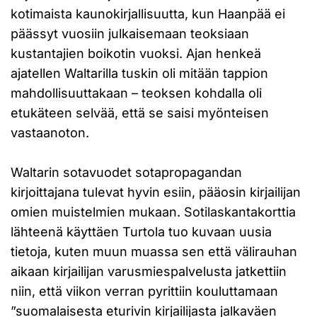
kotimaista kaunokirjallisuutta, kun Haanpää ei
päässyt vuosiin julkaisemaan teoksiaan
kustantajien boikotin vuoksi. Ajan henkeä
ajatellen Waltarilla tuskin oli mitään tappion
mahdollisuuttakaan – teoksen kohdalla oli
etukäteen selvää, että se saisi myönteisen
vastaanoton.
Waltarin sotavuodet sotapropagandan
kirjoittajana tulevat hyvin esiin, pääosin kirjailijan
omien muistelmien mukaan. Sotilaskantakorttia
lähteenä käyttäen Turtola tuo kuvaan uusia
tietoja, kuten muun muassa sen että välirauhan
aikaan kirjailijan varusmiespalvelusta jatkettiin
niin, että viikon verran pyrittiin kouluttamaan
”suomalaisesta eturivin kirjailijasta jalkaväen