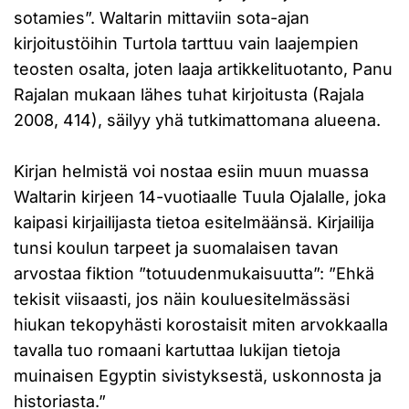
sotamies”. Waltarin mittaviin sota-ajan
kirjoitustöihin Turtola tarttuu vain laajempien
teosten osalta, joten laaja artikkelituotanto, Panu
Rajalan mukaan lähes tuhat kirjoitusta (Rajala
2008, 414), säilyy yhä tutkimattomana alueena.
Kirjan helmistä voi nostaa esiin muun muassa
Waltarin kirjeen 14-vuotiaalle Tuula Ojalalle, joka
kaipasi kirjailijasta tietoa esitelmäänsä. Kirjailija
tunsi koulun tarpeet ja suomalaisen tavan
arvostaa fiktion ”totuudenmukaisuutta”: ”Ehkä
tekisit viisaasti, jos näin kouluesitelmässäsi
hiukan tekopyhästi korostaisit miten arvokkaalla
tavalla tuo romaani kartuttaa lukijan tietoja
muinaisen Egyptin sivistyksestä, uskonnosta ja
historiasta.”