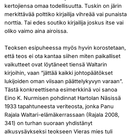
kertojiensa omaa todellisuutta. Tuskin on järin
merkittävää polttiko kirjailija vihreää vai punaista
norttia. Tai edes soutiko kirjailija joskus itse vai
oliko vaimo aina airoissa.
Teoksen esipuheessa myös hyvin korostetaan,
että teos ei ota kantaa siihen miten paikalliset
vaikutteet ovat löytäneet tiensä Waltarin
kirjoihin, vaan ”jättää kaikki johtopäätökset
lukijoiden oman viisaan päättelykyvyn varaan”.
Tästä konkreettisena esimerkkinä voi sanoa
Eino K. Nurmisen pohdinnat Hartolan Näsissä
1933 tapahtuneesta veriteosta, jonka Panu
Rajala Waltari-elämäkerrassaan (Rajala 2008,
341) on turhan suoraan yhdistänyt
alkusysäykseksi teokseen Vieras mies tuli