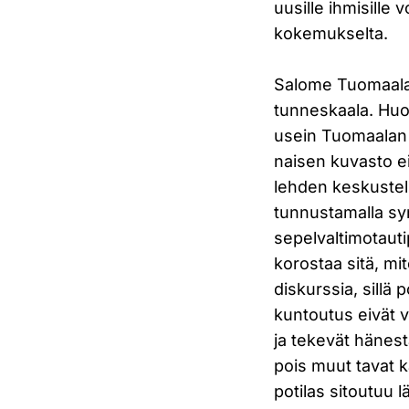
uusille ihmisille
kokemukselta.
Salome Tuomaala t
tunneskaala. Huoj
usein Tuomaalan m
naisen kuvasto e
lehden keskustel
tunnustamalla syn
sepelvaltimotauti
korostaa sitä, mi
diskurssia, sillä
kuntoutus eivät v
ja tekevät hänest
pois muut tavat kä
potilas sitoutuu