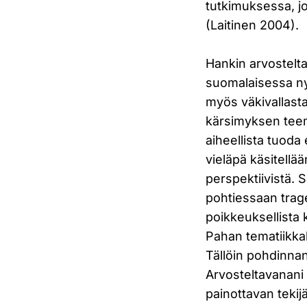
tutkimuksessa, jo
(Laitinen 2004).
Hankin arvostelt
suomalaisessa ny
myös väkivallasta
kärsimyksen teema
aiheellista tuoda
vieläpä käsitellä
perspektiivistä. 
pohtiessaan traged
poikkeuksellista 
Pahan tematiikkak
Tällöin pohdinnan
Arvosteltavanani 
painottavan tekijä