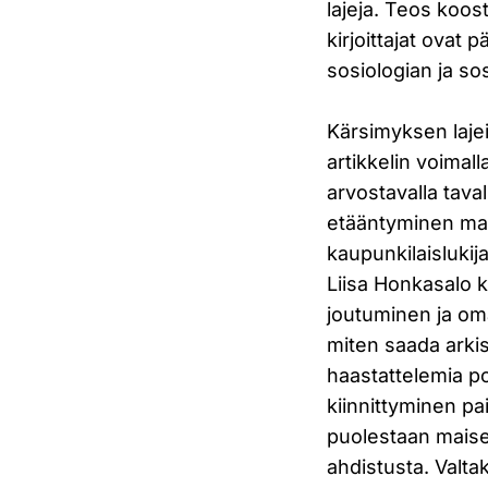
lajeja. Teos koos
kirjoittajat ovat 
sosiologian ja sos
Kärsimyksen laje
artikkelin voimal
arvostavalla tav
etääntyminen maa
kaupunkilaisluki
Liisa Honkasalo k
joutuminen ja om
miten saada arki
haastattelemia po
kiinnittyminen pa
puolestaan maise
ahdistusta. Valtak