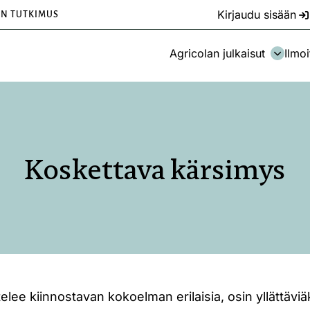
Kirjaudu sisään
EN TUTKIMUS
Agricolan julkaisut
Ilmoi
Koskettava kärsimys
ttelee kiinnostavan kokoelman erilaisia, osin yllättäv