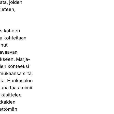
sta, joiden
tieteen,
os kahden
ta kohteitaan
unut
 avaavan
okseen. Marja-
mien kohteeksi
mukaansa siitä,
sta. Honkasalon
una taas toimii
 käsittelee
kkaiden
rjettömän