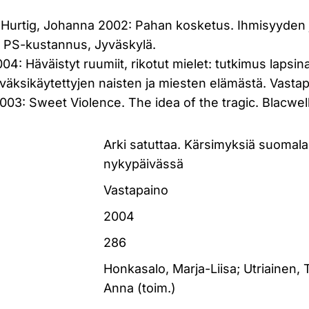
ja Hurtig, Johanna 2002: Pahan kosketus. Ihmisyyden 
ä. PS-kustannus, Jyväskylä.
004: Häväistyt ruumiit, rikotut mielet: tutkimus lapsi
yväksikäytettyjen naisten ja miesten elämästä. Vasta
003: Sweet Violence. The idea of the tragic. Blacwel
Arki satuttaa. Kärsimyksiä suomal
nykypäivässä
Vastapaino
2004
286
Honkasalo, Marja-Liisa; Utriainen, 
Anna (toim.)