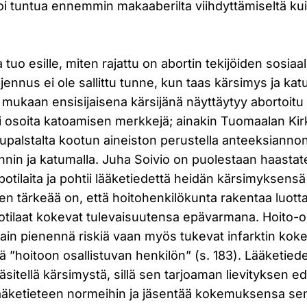
 voi tuntua ennemmin makaaberilta viihdyttämiseltä kui
uo esille, miten rajattu on abortin tekijöiden sosiaal
ennus ei ole sallittu tunne, kun taas kärsimys ja kat
ukaan ensisijaisena kärsijänä näyttäytyy abortoitu 
i osoita katoamisen merkkejä; ainakin Tuomaalan Kir
upalstalta kootun aineiston perustella anteeksiannon
nin ja katumalla. Juha Soivio on puolestaan haastate
potilaita ja pohtii lääketiedettä heidän kärsimyksensä 
ten tärkeää on, että hoitohenkilökunta rakentaa luott
 potilaat kokevat tulevaisuutensa epävarmana. Hoito-o
ain pienennä riskiä vaan myös tukevat infarktin kok
ä ”hoitoon osallistuvan henkilön” (s. 183). Lääketiede
sitellä kärsimystä, sillä sen tarjoaman lievityksen ed
 lääketieteen normeihin ja jäsentää kokemuksensa se