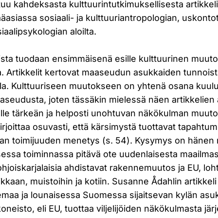
tuu kahdeksasta kulttuurintutkimuksellisesta artikkeli
pääasiassa sosiaali- ja kulttuuriantropologian, uskonto
iaalipsykologian aloilta.
ista tuodaan ensimmäisenä esille kulttuurinen muut
la. Artikkelit kertovat maaseudun asukkaiden tunnois
alla. Kulttuuriseen muutokseen on yhtenä osana kuul
seudusta, joten tässäkin mielessä näen artikkelien
jalle tärkeän ja helposti unohtuvan näkökulman muut
irjoittaa osuvasti, että kärsimystä tuottavat tapahtu
an toimijuuden menetys (s. 54). Kysymys on hänen 
sessa toiminnassa pitävä ote uudenlaisesta maailma
hjoiskarjalaisia ahdistavat rakennemuutos ja EU, loht
ikkaan, muistoihin ja kotiin. Susanne Ådahlin artikkeli
maa ja lounaisessa Suomessa sijaitsevan kylän asu
oneisto, eli EU, tuottaa viljelijöiden näkökulmasta jä