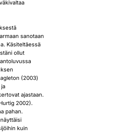
väkivaltaa
yksestä
 varmaan sanotaan
na. Käsiteltäessä
täni ollut
hdantoluvussa
muksen
Eagleton (2003)
 ja
kertovat ajastaan.
Hurtig 2002).
aa pahan.
näyttäisi
ijöihin kuin