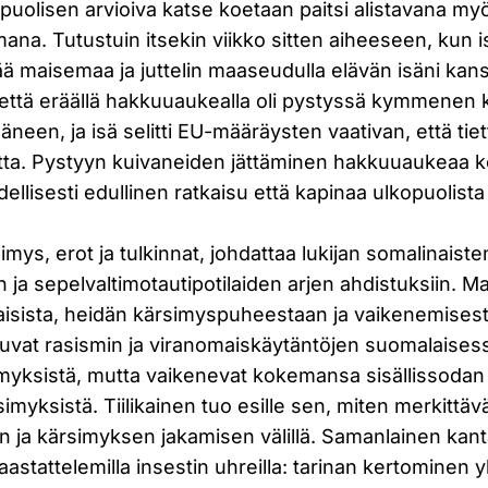
puolisen arvioiva katse koetaan paitsi alistavana my
na. Tutustuin itsekin viikko sitten aiheeseen, kun i
vää maisemaa ja juttelin maaseudulla elävän isäni kans
 että eräällä hakkuuaukealla oli pystyssä kymmenen k
ääneen, ja isä selitti EU-määräysten vaativan, että tie
tta. Pystyyn kuivaneiden jättäminen hakkuuaukeaa
dellisesti edullinen ratkaisu että kapinaa ulkopuolist
mys, erot ja tulkinnat, johdattaa lukijan somalinaiste
 ja sepelvaltimotautipotilaiden arjen ahdistuksiin. Mar
naisista, heidän kärsimyspuheestaan ja vaikenemises
uvat rasismin ja viranomaiskäytäntöjen suomalaises
imyksistä, mutta vaikenevat kokemansa sisällissodan
myksistä. Tiilikainen tuo esille sen, miten merkittävä
 ja kärsimyksen jakamisen välillä. Samanlainen kanta
aastattelemilla insestin uhreilla: tarinan kertominen