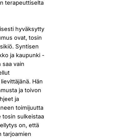
n terapeuttiselta
isesti hyväksytty
umus ovat, tosin
sikiö. Syntisen
kko ja kaupunki -
 saa vain
llut
lievittäjänä. Hän
amusta ja toivon
hjeet ja
eneen toimijuutta
 tosin sulkeistaa
ellytys on, että
n tarjoamien