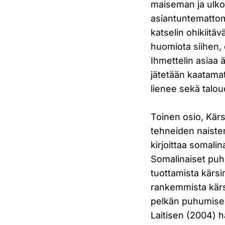
maiseman ja ulko
asiantuntemattoma
katselin ohikiitä
huomiota siihen,
Ihmettelin asiaa 
jätetään kaatama
lienee sekä talou
Toinen osio, Kärsi
tehneiden naisten
kirjoittaa somali
Somalinaiset puh
tuottamista kärs
rankemmista kärsi
pelkän puhumisen
Laitisen (2004) h