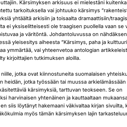
ttajiin. Kärsimyksen arkisuus ei mielestäni kuitenkaan
tettu tarkoituksella vai johtuuko kärsimys ”rakenteista
ksiä yhtäältä arkisiin ja toisaalta dramaattisiin/traagisi
ta ei yksiselitteisesti ole traagisen puollella vaan se
 toistuvaa ja väritöntä. Johdantoluvussa on nähdäksen
eessä yleisesitys aiheesta ”Kärsimys, paha ja kulttuur
aa ymmärtää, vai yhteenvetoa antologian artikkeleista
y kirjoittajien tutkimuksen aloilla.
a niille, jotka ovat kiinnostuneita suomalaisen yhteisk
isin heidän, jotka työssään tai muussa arkielämässää
 käsitettäviä kärsimyksiä, tarttuvan teokseen. Se on
aksi harvinaisen yhtenäinen ja kauttaaltaan mukaans
a en siis löytänyt hakemaani väkivaltaa kirjan sivuilta, 
näkökulmia myös tämän kärsimyksen lajin tarkasteluu