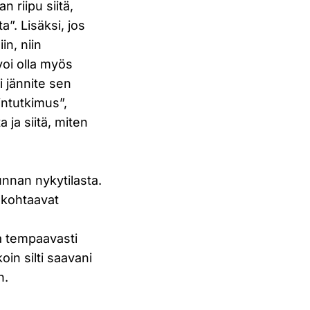
 riipu siitä,
”. Lisäksi, jos
in, niin
 voi olla myös
i jännite sen
intutkimus”,
 ja siitä, miten
unnan nykytilasta.
n kohtaavat
a tempaavasti
koin silti saavani
n.