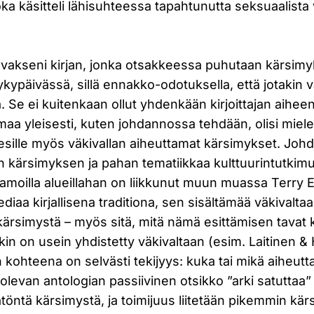
ka käsitteli lähisuhteessa tapahtunutta seksuaalista 
avakseni kirjan, jonka otsakkeessa puhutaan kärsim
kypäivässä, sillä ennakko-odotuksella, että jotakin
. Se ei kuitenkaan ollut yhdenkään kirjoittajan aihee
a yleisesti, kuten johdannossa tehdään, olisi mieles
 esille myös väkivallan aiheuttamat kärsimykset. Jo
än kärsimyksen ja pahan tematiikkaa kulttuurintutki
Samoilla alueillahan on liikkunut muun muassa Terry 
iaa kirjallisena traditiona, sen sisältämää väkivaltaa
kärsimystä – myös sitä, mitä nämä esittämisen tavat 
in on usein yhdistetty väkivaltaan (esim. Laitinen & 
 kohteena on selvästi tekijyys: kuka tai mikä aiheutt
olevan antologian passiivinen otsikko ”arki satuttaa” 
töntä kärsimystä, ja toimijuus liitetään pikemmin kärs