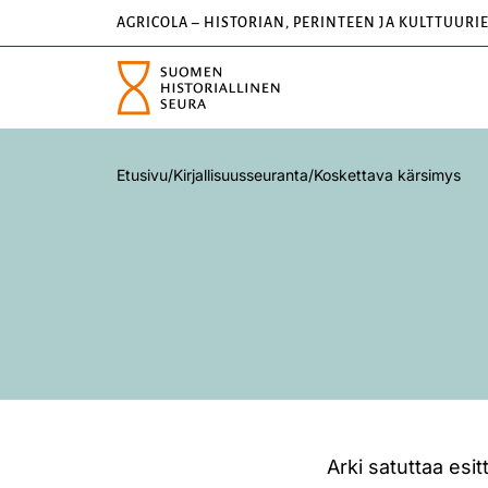
AGRICOLA – HISTORIAN, PERINTEEN JA KULTTUURI
Etusivu
/
Kirjallisuusseuranta
/
Koskettava kärsimys
Arki satuttaa esi