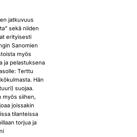
inen jatkuvuus
ta” sekä niiden
t erityisesti
ingin Sanomien
istoista myös
a ja pelastuksena
asolle: Terttu
näkökulmasta. Hän
tuuri) suojaa.
on myös siihen,
joaa joissakin
issa tilanteissa
llaan torjua ja
ni