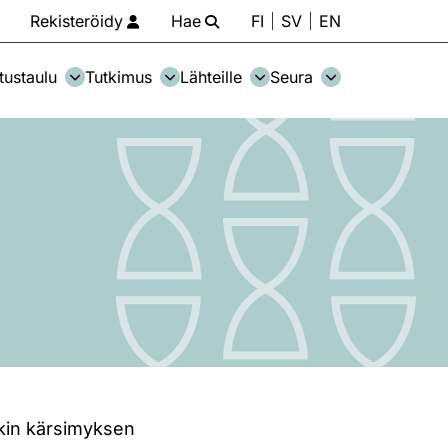
Rekisteröidy
Hae
FI
SV
EN
tustaulu
Tutkimus
Lähteille
Seura
iäkin kärsimyksen