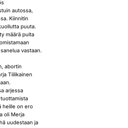
ös
stuin autossa,
sa. Kiinnitin
uollutta puuta.
tty määrä puita
 komistamaan
a sanelua vastaan.
n, abortin
ja Tiilikainen
taan.
sa arjessa
 tuottamista
 heille on ero
 oli Merja
 yhä uudestaan ja