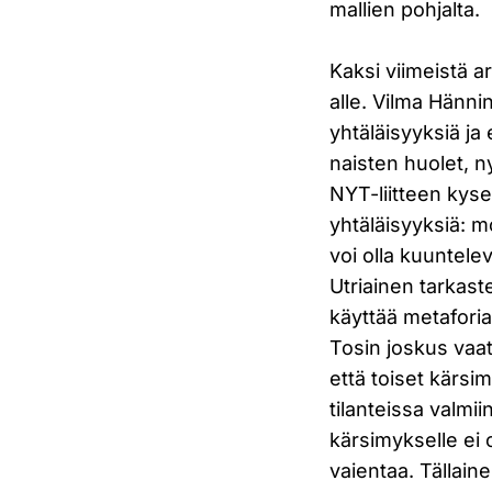
mallien pohjalta.
Kaksi viimeistä a
alle. Vilma Hänn
yhtäläisyyksiä ja
naisten huolet, 
NYT-liitteen kyse
yhtäläisyyksiä: 
voi olla kuuntelev
Utriainen tarkas
käyttää metaforia
Tosin joskus vaat
että toiset kärsi
tilanteissa valmii
kärsimykselle ei 
vaientaa. Tällai