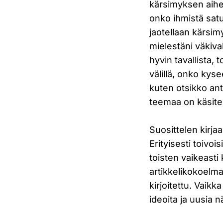
kärsimyksen aiheu
onko ihmistä satu
jaotellaan kärsimy
mielestäni väkival
hyvin tavallista,
välillä, onko kys
kuten otsikko ant
teemaa on käsitelt
Suosittelen kirja
Erityisesti toivo
toisten vaikeasti
artikkelikokoelm
kirjoitettu. Vaikk
ideoita ja uusia 