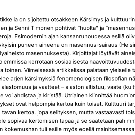
rtikkelia on sijoitettu otsakkeen Kärsimys ja kulttuur
inen ja Senni Timonen pohtivat ”huolta” ja ”masennus
 eroja. Esimodernin ajan kansanrunoudessa esillä oliva
nykyisin puheen aiheena on masennus-sairaus (Hels
lyaineisto masennuksesta). Kirjoittajat löytävät aine
molemmissa kerrotaan sosiaalisesta haavoittuvuudest
a toinen. Viimeisessä artikkelissa palataan yleiselle t
telee arjen kärsimyksiä fenomenologisen filosofian 
 alastomuus ja vaatteet – alaston altistuu, vaate (kult
e voi ahdistaa ja kiristää. Utriainen kiinnittää huomi
mykset ovat helpompia kertoa kuin toiset. Kulttuuri tar
n tavan kertoa, jopa selityksen, mutta vastaavasti tois
ole sopivaa kertomisen tapaa ja se saatetaan pahimmi
nen kokemushan tuli esille myös edellä mainitsemassa